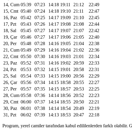
14, Cum
05:39
07:23
14:18
19:11
21:12
22:49
15, Cmt
05:40
07:24
14:18
19:10
21:11
22:47
16, Paz
05:42
07:25
14:17
19:09
21:10
22:45
17, Pzt
05:43
07:26
14:17
19:08
21:08
22:44
18, Sal
05:45
07:27
14:17
19:07
21:07
22:42
19, Çar
05:46
07:27
14:17
19:06
21:05
22:40
20, Per
05:48
07:28
14:16
19:05
21:04
22:38
21, Cum
05:49
07:29
14:16
19:04
21:02
22:36
22, Cmt
05:50
07:30
14:16
19:03
21:01
22:34
23, Paz
05:52
07:31
14:16
19:02
20:59
22:33
24, Pzt
05:53
07:32
14:15
19:01
20:58
22:31
25, Sal
05:54
07:33
14:15
19:00
20:56
22:29
26, Çar
05:56
07:34
14:15
18:58
20:55
22:27
27, Per
05:57
07:35
14:15
18:57
20:53
22:25
28, Cum
05:58
07:36
14:14
18:56
20:52
22:23
29, Cmt
06:00
07:37
14:14
18:55
20:50
22:21
30, Paz
06:01
07:38
14:14
18:54
20:49
22:19
31, Pzt
06:02
07:39
14:13
18:53
20:47
22:18
Program, yerel camiler tarafından kabul edililenlerden farklı olabili