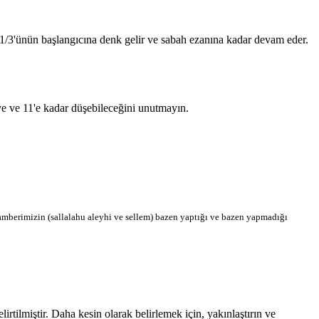
n 1/3'ünün başlangıcına denk gelir ve sabah ezanına kadar devam eder.
'ye ve 11'e kadar düşebileceğini unutmayın.
berimizin (sallalahu aleyhi ve sellem) bazen yaptığı ve bazen yapmadığı
tilmiştir. Daha kesin olarak belirlemek için, yakınlaştırın ve