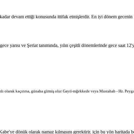
 kadar devam ettiği konusunda ittifak etmişlerdir. En iyi dönem geceni
 gece yarısı ve Şeriat tanımında, yılın çeşitli dönemlerinde gece saat 12
lı olarak kaçırırsa, günaha girmiş olur
Gayri-mğekkede veya Mustahab - Hz. Peygam
'ye dönük olarak namaz kılmasını gerektirir. için bu yön haritada belir