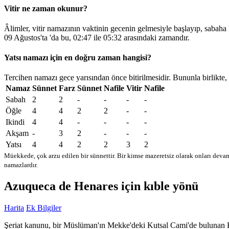
Vitir ne zaman okunur?
Âlimler, vitir namazının vaktinin gecenin gelmesiyle başlayıp, sabaha
09 Ağustos'ta 'da bu,
02:47
ile
05:32
arasındaki zamandır.
Yatsı namazı için en doğru zaman hangisi?
Tercihen namazı gece yarısından önce bitirilmesidir. Bununla birlikte,
Namaz
Sünnet
Farz
Sünnet
Nafile
Vitir
Nafile
Sabah
2
2
-
-
-
-
Öğle
4
4
2
2
-
-
Ikindi
4
4
-
-
-
-
Akşam
-
3
2
-
-
-
Yatsı
4
4
2
2
3
2
Müekkede, çok arzu edilen bir sünnettir. Bir kimse mazeretsiz olarak onları devam
namazlardır.
Azuqueca de Henares için kıble yönü
Harita
Ek Bilgiler
Şeriat kanunu, bir Müslüman'ın Mekke'deki Kutsal Cami'de bulunan Kabe