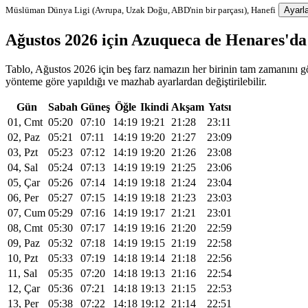
Müslüman Dünya Ligi (Avrupa, Uzak Doğu, ABD'nin bir parçası), Hanefi
Ayarla
Ağustos 2026 için Azuqueca de Henares'd
Tablo, Ağustos 2026 için beş farz namazın her birinin tam zamanını gös
yönteme göre yapıldığı ve mazhab ayarlardan değiştirilebilir.
Gün
Sabah
Güneş
Öğle
Ikindi
Akşam
Yatsı
01, Cmt
05:20
07:10
14:19
19:21
21:28
23:11
02, Paz
05:21
07:11
14:19
19:20
21:27
23:09
03, Pzt
05:23
07:12
14:19
19:20
21:26
23:08
04, Sal
05:24
07:13
14:19
19:19
21:25
23:06
05, Çar
05:26
07:14
14:19
19:18
21:24
23:04
06, Per
05:27
07:15
14:19
19:18
21:23
23:03
07, Cum
05:29
07:16
14:19
19:17
21:21
23:01
08, Cmt
05:30
07:17
14:19
19:16
21:20
22:59
09, Paz
05:32
07:18
14:19
19:15
21:19
22:58
10, Pzt
05:33
07:19
14:18
19:14
21:18
22:56
11, Sal
05:35
07:20
14:18
19:13
21:16
22:54
12, Çar
05:36
07:21
14:18
19:13
21:15
22:53
13, Per
05:38
07:22
14:18
19:12
21:14
22:51