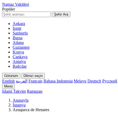
Namaz Vakitleri
Popüler
Şehir Ara
Ankara
İzmir
Şanlıurfa
Bursa
Adana
Gaziantep
Konya
Çankaya
Antalya
Bağcılar
Görünüm
Dilinizi seçin
English
العربية
Français
Bahasa Indonesia
Melayu
Deutsch
Русский
Menü
Islami Takvim
Ramazan
Anasayfa
İspanya
Azuqueca de Henares