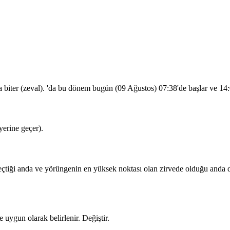
a biter (zeval). 'da bu dönem bugün (09 Ağustos)
07:38
'de başlar ve
14
erine geçer).
iği anda ve yörüngenin en yüksek noktası olan zirvede olduğu anda dua
 uygun olarak belirlenir.
Değiştir
.