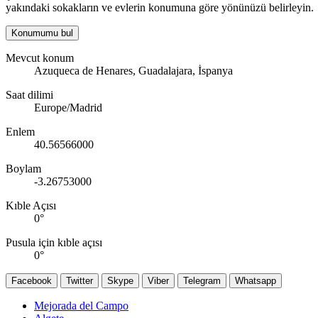
yakındaki sokakların ve evlerin konumuna göre yönünüzü belirleyin.
Konumumu bul
Mevcut konum
Azuqueca de Henares, Guadalajara, İspanya
Saat dilimi
Europe/Madrid
Enlem
40.56566000
Boylam
-3.26753000
Kıble Açısı
0
°
Pusula için kıble açısı
0
°
Facebook
Twitter
Skype
Viber
Telegram
Whatsapp
Mejorada del Campo