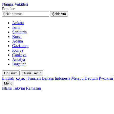
Namaz Vakitleri
Popüler
Şehir Ara
Ankara
İzmir
Şanlıurfa
Bursa
Adana
Gaziantep
Konya
Çankaya
Antalya
Bağcılar
Görünüm
Dilinizi seçin
English
العربية
Français
Bahasa Indonesia
Melayu
Deutsch
Русский
Menü
Islami Takvim
Ramazan