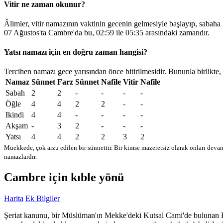
Vitir ne zaman okunur?
Âlimler, vitir namazının vaktinin gecenin gelmesiyle başlayıp, sabaha
07 Ağustos'ta Cambre'da bu,
02:59
ile
05:35
arasındaki zamandır.
Yatsı namazı için en doğru zaman hangisi?
Tercihen namazı gece yarısından önce bitirilmesidir. Bununla birlikte,
Namaz
Sünnet
Farz
Sünnet
Nafile
Vitir
Nafile
Sabah
2
2
-
-
-
-
Öğle
4
4
2
2
-
-
Ikindi
4
4
-
-
-
-
Akşam
-
3
2
-
-
-
Yatsı
4
4
2
2
3
2
Müekkede, çok arzu edilen bir sünnettir. Bir kimse mazeretsiz olarak onları devam
namazlardır.
Cambre için kıble yönü
Harita
Ek Bilgiler
Şeriat kanunu, bir Müslüman'ın Mekke'deki Kutsal Cami'de bulunan Kabe