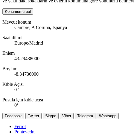
ve yakındaki sokakların ve evlerin konumuna göre yönünüzü belirleyi
Konumumu bul
Mevcut konum
Cambre, A Coruña, İspanya
Saat dilimi
Europe/Madrid
Enlem
43.29438000
Boylam
-8.34736000
Kıble Açısı
0
°
Pusula için kıble açısı
0
°
Facebook
Twitter
Skype
Viber
Telegram
Whatsapp
Ferrol
Pontevedra