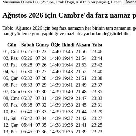
Müslüman Dünya Ligi (Avrupa, Uzak Doğu, ABD'nin bir parçası), Hanefi
Ayarla
Ağustos 2026 için Cambre'da farz namaz 
Tablo, Ağustos 2026 için beş farz namazın her birinin tam zamanını gö
hangi yönteme göre yapıldığı ve mazhab ayarlardan değiştirilebilir.
Gün
Sabah
Güneş
Öğle
Ikindi
Akşam
Yatsı
01, Cmt
05:25
07:23
14:40
19:45
21:56
23:46
02, Paz
05:26
07:24
14:40
19:44
21:54
23:44
03, Pzt
05:28
07:26
14:40
19:44
21:53
23:42
04, Sal
05:30
07:27
14:40
19:43
21:52
23:40
05, Çar
05:32
07:28
14:39
19:42
21:51
23:38
06, Per
05:33
07:29
14:39
19:41
21:49
23:37
07, Cum
05:35
07:30
14:39
19:40
21:48
23:35
08, Cmt
05:37
07:31
14:39
19:39
21:47
23:33
09, Paz
05:38
07:32
14:39
19:38
21:45
23:31
10, Pzt
05:40
07:33
14:39
19:38
21:44
23:29
11, Sal
05:42
07:34
14:39
19:37
21:42
23:27
12, Çar
05:44
07:35
14:38
19:36
21:41
23:25
13, Per
05:45
07:36
14:38
19:35
21:39
23:23