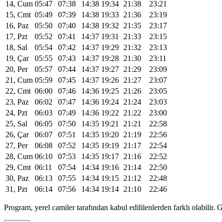
14, Cum
05:47
07:38
14:38
19:34
21:38
23:21
15, Cmt
05:49
07:39
14:38
19:33
21:36
23:19
16, Paz
05:50
07:40
14:38
19:32
21:35
23:17
17, Pzt
05:52
07:41
14:37
19:31
21:33
23:15
18, Sal
05:54
07:42
14:37
19:29
21:32
23:13
19, Çar
05:55
07:43
14:37
19:28
21:30
23:11
20, Per
05:57
07:44
14:37
19:27
21:29
23:09
21, Cum
05:59
07:45
14:37
19:26
21:27
23:07
22, Cmt
06:00
07:46
14:36
19:25
21:26
23:05
23, Paz
06:02
07:47
14:36
19:24
21:24
23:03
24, Pzt
06:03
07:49
14:36
19:22
21:22
23:00
25, Sal
06:05
07:50
14:35
19:21
21:21
22:58
26, Çar
06:07
07:51
14:35
19:20
21:19
22:56
27, Per
06:08
07:52
14:35
19:19
21:17
22:54
28, Cum
06:10
07:53
14:35
19:17
21:16
22:52
29, Cmt
06:11
07:54
14:34
19:16
21:14
22:50
30, Paz
06:13
07:55
14:34
19:15
21:12
22:48
31, Pzt
06:14
07:56
14:34
19:14
21:10
22:46
Program, yerel camiler tarafından kabul edililenlerden farklı olabili