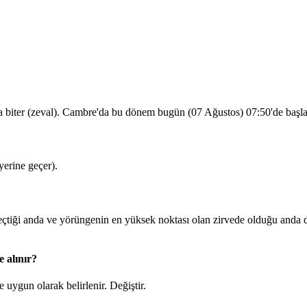
a biter (zeval). Cambre'da bu dönem bugün (07 Ağustos)
07:50
'de başl
erine geçer).
iği anda ve yörüngenin en yüksek noktası olan zirvede olduğu anda d
 alınır?
 uygun olarak belirlenir.
Değiştir
.