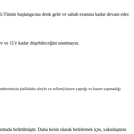
n 1/3'ünün başlangıcına denk gelir ve sabah ezanına kadar devam eder.
'ye ve 11'e kadar düşebileceğini unutmayın.
berimizin (sallalahu aleyhi ve sellem) bazen yaptığı ve bazen yapmadığı
da belirtilmiştir. Daha kesin olarak belirlemek için, yakınlaştırın