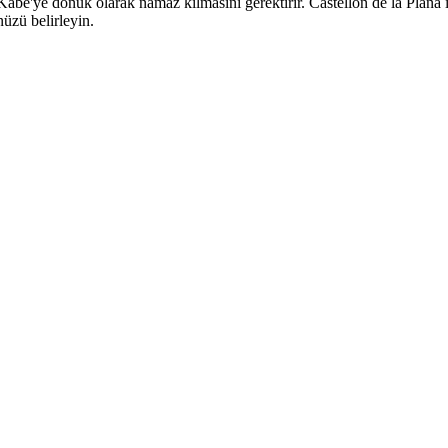
'ye dönük olarak namaz kılmasını gerektirir. Castellón de la Plana için
üzü belirleyin.