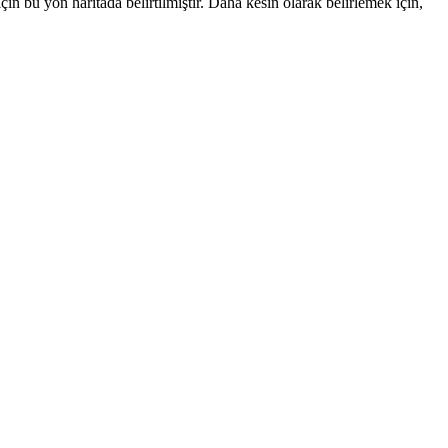
 bu yön haritada belirtilmiştir. Daha kesin olarak belirlemek için,