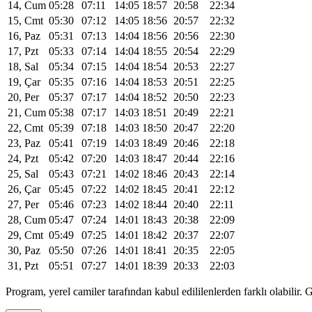
14, Cum
05:28
07:11
14:05
18:57
20:58
22:34
15, Cmt
05:30
07:12
14:05
18:56
20:57
22:32
16, Paz
05:31
07:13
14:04
18:56
20:56
22:30
17, Pzt
05:33
07:14
14:04
18:55
20:54
22:29
18, Sal
05:34
07:15
14:04
18:54
20:53
22:27
19, Çar
05:35
07:16
14:04
18:53
20:51
22:25
20, Per
05:37
07:17
14:04
18:52
20:50
22:23
21, Cum
05:38
07:17
14:03
18:51
20:49
22:21
22, Cmt
05:39
07:18
14:03
18:50
20:47
22:20
23, Paz
05:41
07:19
14:03
18:49
20:46
22:18
24, Pzt
05:42
07:20
14:03
18:47
20:44
22:16
25, Sal
05:43
07:21
14:02
18:46
20:43
22:14
26, Çar
05:45
07:22
14:02
18:45
20:41
22:12
27, Per
05:46
07:23
14:02
18:44
20:40
22:11
28, Cum
05:47
07:24
14:01
18:43
20:38
22:09
29, Cmt
05:49
07:25
14:01
18:42
20:37
22:07
30, Paz
05:50
07:26
14:01
18:41
20:35
22:05
31, Pzt
05:51
07:27
14:01
18:39
20:33
22:03
Program, yerel camiler tarafından kabul edililenlerden farklı olabili