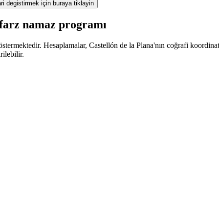
ri degistirmek için buraya tiklayin
a farz namaz programı
termektedir. Hesaplamalar, Castellón de la Plana'nın coğrafi koordinatlar
lebilir.