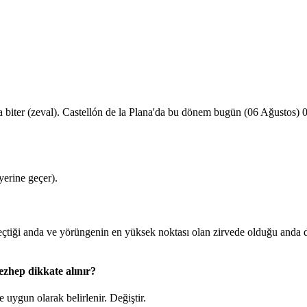
 biter (zeval). Castellón de la Plana'da bu dönem bugün (06 Ağustos)
erine geçer).
iği anda ve yörüngenin en yüksek noktası olan zirvede olduğu anda du
ezhep dikkate alınır?
 uygun olarak belirlenir.
Değiştir
.