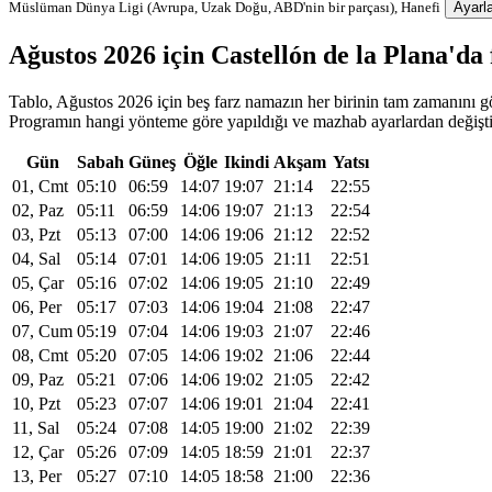
Müslüman Dünya Ligi (Avrupa, Uzak Doğu, ABD'nin bir parçası), Hanefi
Ayarla
Ağustos 2026 için Castellón de la Plana'd
Tablo, Ağustos 2026 için beş farz namazın her birinin tam zamanını gös
Programın hangi yönteme göre yapıldığı ve mazhab ayarlardan değiştiri
Gün
Sabah
Güneş
Öğle
Ikindi
Akşam
Yatsı
01, Cmt
05:10
06:59
14:07
19:07
21:14
22:55
02, Paz
05:11
06:59
14:06
19:07
21:13
22:54
03, Pzt
05:13
07:00
14:06
19:06
21:12
22:52
04, Sal
05:14
07:01
14:06
19:05
21:11
22:51
05, Çar
05:16
07:02
14:06
19:05
21:10
22:49
06, Per
05:17
07:03
14:06
19:04
21:08
22:47
07, Cum
05:19
07:04
14:06
19:03
21:07
22:46
08, Cmt
05:20
07:05
14:06
19:02
21:06
22:44
09, Paz
05:21
07:06
14:06
19:02
21:05
22:42
10, Pzt
05:23
07:07
14:06
19:01
21:04
22:41
11, Sal
05:24
07:08
14:05
19:00
21:02
22:39
12, Çar
05:26
07:09
14:05
18:59
21:01
22:37
13, Per
05:27
07:10
14:05
18:58
21:00
22:36