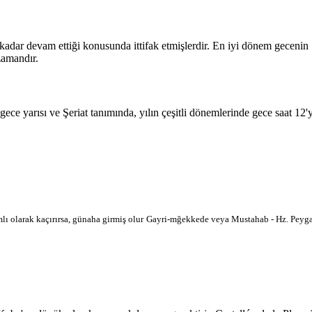
 kadar devam ettiği konusunda ittifak etmişlerdir. En iyi dönem geceni
zamandır.
 gece yarısı ve Şeriat tanımında, yılın çeşitli dönemlerinde gece saat 12
lı olarak kaçırırsa, günaha girmiş olur
Gayri-mğekkede veya Mustahab - Hz. Peygam