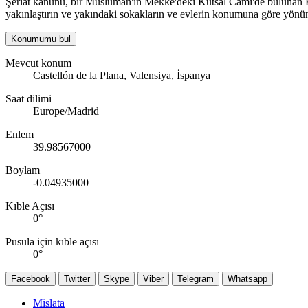
Şeriat kanunu, bir Müslüman'ın Mekke'deki Kutsal Cami'de bulunan Kabe
yakınlaştırın ve yakındaki sokakların ve evlerin konumuna göre yönün
Konumumu bul
Mevcut konum
Castellón de la Plana, Valensiya, İspanya
Saat dilimi
Europe/Madrid
Enlem
39.98567000
Boylam
-0.04935000
Kıble Açısı
0
°
Pusula için kıble açısı
0
°
Facebook
Twitter
Skype
Viber
Telegram
Whatsapp
Mislata