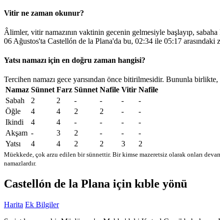
Vitir ne zaman okunur?
Âlimler, vitir namazının vaktinin gecenin gelmesiyle başlayıp, sabaha
06 Ağustos'ta Castellón de la Plana'da bu,
02:34
ile
05:17
arasındaki 
Yatsı namazı için en doğru zaman hangisi?
Tercihen namazı gece yarısından önce bitirilmesidir. Bununla birlikte,
Namaz
Sünnet
Farz
Sünnet
Nafile
Vitir
Nafile
Sabah
2
2
-
-
-
-
Öğle
4
4
2
2
-
-
Ikindi
4
4
-
-
-
-
Akşam
-
3
2
-
-
-
Yatsı
4
4
2
2
3
2
Müekkede, çok arzu edilen bir sünnettir. Bir kimse mazeretsiz olarak onları devam
namazlardır.
Castellón de la Plana için kıble yönü
Harita
Ek Bilgiler