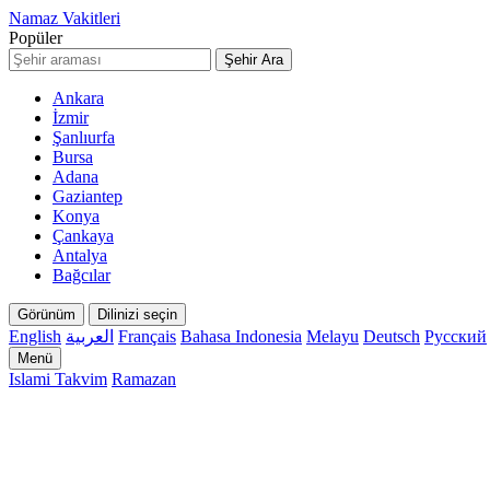
Namaz Vakitleri
Popüler
Şehir Ara
Ankara
İzmir
Şanlıurfa
Bursa
Adana
Gaziantep
Konya
Çankaya
Antalya
Bağcılar
Görünüm
Dilinizi seçin
English
العربية
Français
Bahasa Indonesia
Melayu
Deutsch
Русский
Menü
Islami Takvim
Ramazan