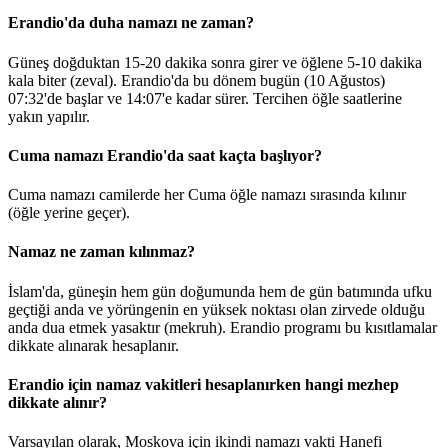
Erandio'da duha namazı ne zaman?
Güneş doğduktan 15-20 dakika sonra girer ve öğlene 5-10 dakika
kala biter (zeval). Erandio'da bu dönem bugün (10 Ağustos)
07:32
'de başlar ve
14:07
'e kadar sürer. Tercihen öğle saatlerine
yakın yapılır.
Cuma namazı Erandio'da saat kaçta başlıyor?
Cuma namazı camilerde her Cuma öğle namazı sırasında kılınır
(öğle yerine geçer).
Namaz ne zaman kılınmaz?
İslam'da, güneşin hem gün doğumunda hem de gün batımında ufku
geçtiği anda ve yörüngenin en yüksek noktası olan zirvede olduğu
anda dua etmek yasaktır (mekruh). Erandio programı bu kısıtlamalar
dikkate alınarak hesaplanır.
Erandio için namaz vakitleri hesaplanırken hangi mezhep
dikkate alınır?
Varsayılan olarak, Moskova için ikindi namazı vakti Hanefi