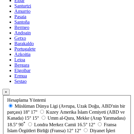
Eibar
Santurtzi
Amurrio
Pasaia
Santoña
Bermeo
Andoain
Getxo
Barakaldo
Portugalete
Azkoitia
Leioa
Bergara
Elgoibar
Ermua
Sestao
×
Hesaplama Yöntemi
Müslüman Dünya Ligi (Avrupa, Uzak Doğu, ABD'nin bir
parçası)
18°
17°
Kuzey Amerika İslam Cemiyeti (ABD ve
Kanada)
15°
15°
Umm al-Qura, Mekke (Arap Yarımadası)
*
18.5°
90
Londra Merkez Camii
16.5°
12°
Fransa
İslam Örgütleri Birliği (Fransa)
12°
12°
Diyanet İşleri