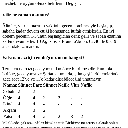
mezhebine uygun olarak belirlenir.
Değiştir
.
Vitir ne zaman okunur?
Âlimler, vitir namazının vaktinin gecenin gelmesiyle başlayıp,
sabaha kadar devam ettiği konusunda ittifak etmişlerdir. En iyi
dönem gecenin 1/3'ünün başlangıcına denk gelir ve sabah ezanına
kadar devam eder. 10 Ağustos'ta Erandio'da bu,
02:40
ile
05:19
arasındaki zamandır.
Yatsı namazı için en doğru zaman hangisi?
Tercihen namazı gece yarısından önce bitirilmesidir. Bununla
birlikte, gece yarısı ve Şeriat tanımında, yılın çeşitli dönemlerinde
gece saat 12'ye ve 11'e kadar düşebileceğini unutmayın.
Namaz
Sünnet
Farz
Sünnet
Nafile
Vitir
Nafile
Sabah
2
2
-
-
-
-
Öğle
4
4
2
2
-
-
Ikindi
4
4
-
-
-
-
Akşam
-
3
2
-
-
-
Yatsı
4
4
2
2
3
2
Müekkede, çok arzu edilen bir sünnettir. Bir kimse mazeretsiz olarak onları
devamlı olarak kaçırırsa, günaha girmiş olur
Gayri-mğekkede veya Mustahab -