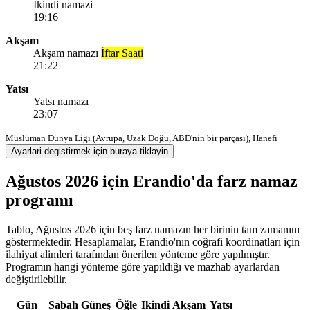
Ikindi namazi
19:16
Akşam
Akşam namazı
İftar Saati
21:22
Yatsı
Yatsı namazı
23:07
Müslüman Dünya Ligi (Avrupa, Uzak Doğu, ABD'nin bir parçası), Hanefi
Ayarlari degistirmek için buraya tiklayin
Ağustos 2026 için Erandio'da farz namaz
programı
Tablo, Ağustos 2026 için beş farz namazın her birinin tam zamanını
göstermektedir. Hesaplamalar, Erandio'nın coğrafi koordinatları için
ilahiyat alimleri tarafından önerilen yönteme göre yapılmıştır.
Programın hangi yönteme göre yapıldığı ve mazhab ayarlardan
değiştirilebilir.
Gün
Sabah
Güneş
Öğle
Ikindi
Akşam
Yatsı