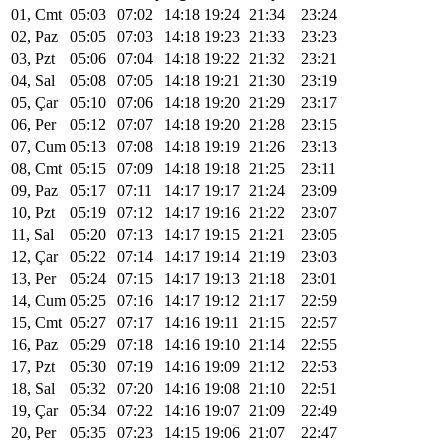
01, Cmt
05:03
07:02
14:18
19:24
21:34
23:24
02, Paz
05:05
07:03
14:18
19:23
21:33
23:23
03, Pzt
05:06
07:04
14:18
19:22
21:32
23:21
04, Sal
05:08
07:05
14:18
19:21
21:30
23:19
05, Çar
05:10
07:06
14:18
19:20
21:29
23:17
06, Per
05:12
07:07
14:18
19:20
21:28
23:15
07, Cum
05:13
07:08
14:18
19:19
21:26
23:13
08, Cmt
05:15
07:09
14:18
19:18
21:25
23:11
09, Paz
05:17
07:11
14:17
19:17
21:24
23:09
10, Pzt
05:19
07:12
14:17
19:16
21:22
23:07
11, Sal
05:20
07:13
14:17
19:15
21:21
23:05
12, Çar
05:22
07:14
14:17
19:14
21:19
23:03
13, Per
05:24
07:15
14:17
19:13
21:18
23:01
14, Cum
05:25
07:16
14:17
19:12
21:17
22:59
15, Cmt
05:27
07:17
14:16
19:11
21:15
22:57
16, Paz
05:29
07:18
14:16
19:10
21:14
22:55
17, Pzt
05:30
07:19
14:16
19:09
21:12
22:53
18, Sal
05:32
07:20
14:16
19:08
21:10
22:51
19, Çar
05:34
07:22
14:16
19:07
21:09
22:49
20, Per
05:35
07:23
14:15
19:06
21:07
22:47