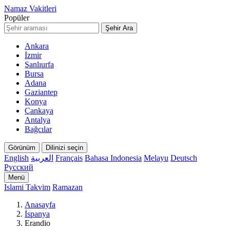
Namaz Vakitleri
Popüler
Şehir Ara
Ankara
İzmir
Şanlıurfa
Bursa
Adana
Gaziantep
Konya
Çankaya
Antalya
Bağcılar
Görünüm
Dilinizi seçin
English
العربية
Français
Bahasa Indonesia
Melayu
Deutsch
Русский
Menü
Islami Takvim
Ramazan
Anasayfa
İspanya
Erandio