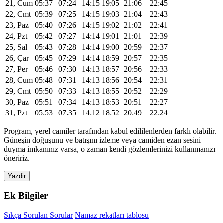
21, Cum
05:37
07:24
14:15
19:05
21:06
22:45
22, Cmt
05:39
07:25
14:15
19:03
21:04
22:43
23, Paz
05:40
07:26
14:15
19:02
21:02
22:41
24, Pzt
05:42
07:27
14:14
19:01
21:01
22:39
25, Sal
05:43
07:28
14:14
19:00
20:59
22:37
26, Çar
05:45
07:29
14:14
18:59
20:57
22:35
27, Per
05:46
07:30
14:13
18:57
20:56
22:33
28, Cum
05:48
07:31
14:13
18:56
20:54
22:31
29, Cmt
05:50
07:33
14:13
18:55
20:52
22:29
30, Paz
05:51
07:34
14:13
18:53
20:51
22:27
31, Pzt
05:53
07:35
14:12
18:52
20:49
22:24
Program, yerel camiler tarafından kabul edililenlerden farklı olabilir.
Güneşin doğuşunu ve batışını izleme veya camiden ezan sesini
duyma imkanınız varsa, o zaman kendi gözlemlerinizi kullanmanızı
öneririz.
Yazdir
Ek Bilgiler
Sıkça Sorulan Sorular
Namaz rekatları tablosu