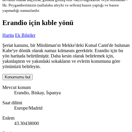
Hz. Peygamberimizin (sallalahu aleyhi ve sellem) bazen yaptığı ve bazen
yapmadığı namazlardır.
Erandio için kıble yönü
Harita
Ek Bilgiler
Şeriat kanunu, bir Müslüman'ın Mekke'deki Kutsal Cami'de bulunan
Kabe'ye dönük olarak namaz kılmasını gerektirir. Erandio için bu
yön haritada belirtilmiştir. Daha kesin olarak belirlemek için,
yakınlaştırın ve yakındaki sokakların ve evlerin konumuna göre
yönünüzü belirleyin.
Konumumu bul
Mevcut konum
Erandio, Biskay, İspanya
Saat dilimi
Europe/Madrid
Enlem
43.30438000