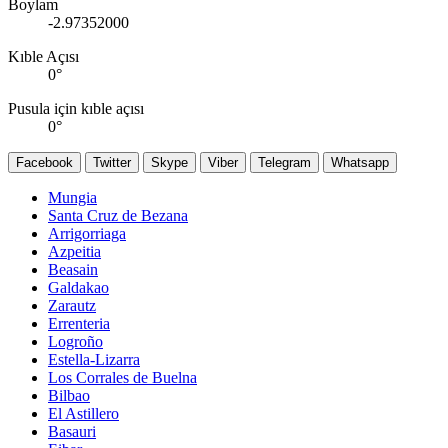
Boylam
-2.97352000
Kıble Açısı
0
°
Pusula için kıble açısı
0
°
Facebook
Twitter
Skype
Viber
Telegram
Whatsapp
Mungia
Santa Cruz de Bezana
Arrigorriaga
Azpeitia
Beasain
Galdakao
Zarautz
Errenteria
Logroño
Estella-Lizarra
Los Corrales de Buelna
Bilbao
El Astillero
Basauri