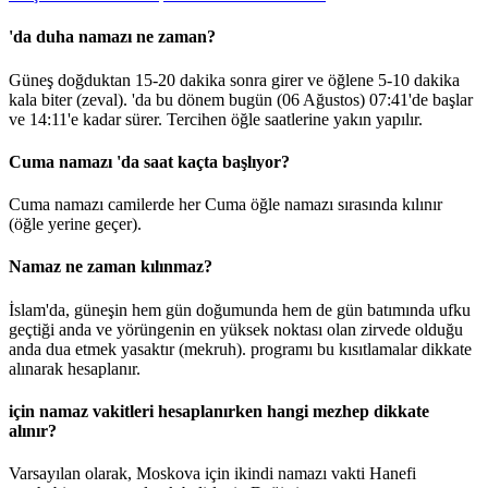
'da duha namazı ne zaman?
Güneş doğduktan 15-20 dakika sonra girer ve öğlene 5-10 dakika
kala biter (zeval). 'da bu dönem bugün (06 Ağustos)
07:41
'de başlar
ve
14:11
'e kadar sürer. Tercihen öğle saatlerine yakın yapılır.
Cuma namazı 'da saat kaçta başlıyor?
Cuma namazı camilerde her Cuma öğle namazı sırasında kılınır
(öğle yerine geçer).
Namaz ne zaman kılınmaz?
İslam'da, güneşin hem gün doğumunda hem de gün batımında ufku
geçtiği anda ve yörüngenin en yüksek noktası olan zirvede olduğu
anda dua etmek yasaktır (mekruh). programı bu kısıtlamalar dikkate
alınarak hesaplanır.
için namaz vakitleri hesaplanırken hangi mezhep dikkate
alınır?
Varsayılan olarak, Moskova için ikindi namazı vakti Hanefi