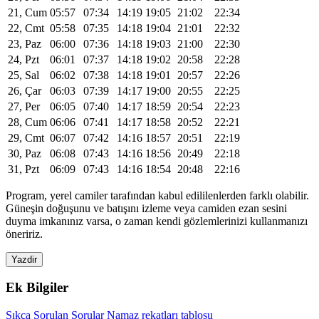
21, Cum
05:57
07:34
14:19
19:05
21:02
22:34
22, Cmt
05:58
07:35
14:18
19:04
21:01
22:32
23, Paz
06:00
07:36
14:18
19:03
21:00
22:30
24, Pzt
06:01
07:37
14:18
19:02
20:58
22:28
25, Sal
06:02
07:38
14:18
19:01
20:57
22:26
26, Çar
06:03
07:39
14:17
19:00
20:55
22:25
27, Per
06:05
07:40
14:17
18:59
20:54
22:23
28, Cum
06:06
07:41
14:17
18:58
20:52
22:21
29, Cmt
06:07
07:42
14:16
18:57
20:51
22:19
30, Paz
06:08
07:43
14:16
18:56
20:49
22:18
31, Pzt
06:09
07:43
14:16
18:54
20:48
22:16
Program, yerel camiler tarafından kabul edililenlerden farklı olabilir.
Güneşin doğuşunu ve batışını izleme veya camiden ezan sesini
duyma imkanınız varsa, o zaman kendi gözlemlerinizi kullanmanızı
öneririz.
Yazdir
Ek Bilgiler
Sıkça Sorulan Sorular
Namaz rekatları tablosu