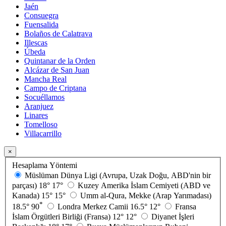
Jaén
Consuegra
Fuensalida
Bolaños de Calatrava
Illescas
Úbeda
Quintanar de la Orden
Alcázar de San Juan
Mancha Real
Campo de Criptana
Socuéllamos
Aranjuez
Linares
Tomelloso
Villacarrillo
×
Hesaplama Yöntemi
Müslüman Dünya Ligi (Avrupa, Uzak Doğu, ABD'nin bir
parçası)
18°
17°
Kuzey Amerika İslam Cemiyeti (ABD ve
Kanada)
15°
15°
Umm al-Qura, Mekke (Arap Yarımadası)
*
18.5°
90
Londra Merkez Camii
16.5°
12°
Fransa
İslam Örgütleri Birliği (Fransa)
12°
12°
Diyanet İşleri