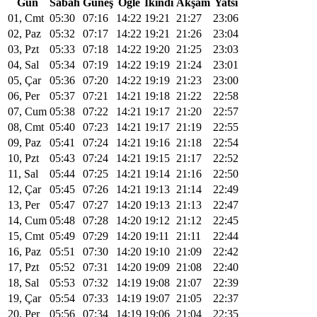
Gün
Sabah
Güneş
Öğle
Ikindi
Akşam
Yatsı
01, Cmt
05:30
07:16
14:22
19:21
21:27
23:06
02, Paz
05:32
07:17
14:22
19:21
21:26
23:04
03, Pzt
05:33
07:18
14:22
19:20
21:25
23:03
04, Sal
05:34
07:19
14:22
19:19
21:24
23:01
05, Çar
05:36
07:20
14:22
19:19
21:23
23:00
06, Per
05:37
07:21
14:21
19:18
21:22
22:58
07, Cum
05:38
07:22
14:21
19:17
21:20
22:57
08, Cmt
05:40
07:23
14:21
19:17
21:19
22:55
09, Paz
05:41
07:24
14:21
19:16
21:18
22:54
10, Pzt
05:43
07:24
14:21
19:15
21:17
22:52
11, Sal
05:44
07:25
14:21
19:14
21:16
22:50
12, Çar
05:45
07:26
14:21
19:13
21:14
22:49
13, Per
05:47
07:27
14:20
19:13
21:13
22:47
14, Cum
05:48
07:28
14:20
19:12
21:12
22:45
15, Cmt
05:49
07:29
14:20
19:11
21:11
22:44
16, Paz
05:51
07:30
14:20
19:10
21:09
22:42
17, Pzt
05:52
07:31
14:20
19:09
21:08
22:40
18, Sal
05:53
07:32
14:19
19:08
21:07
22:39
19, Çar
05:54
07:33
14:19
19:07
21:05
22:37
20, Per
05:56
07:34
14:19
19:06
21:04
22:35