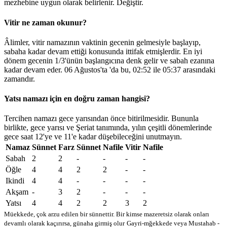
mezhebine uygun olarak belirlenir.
Değiştir
.
Vitir ne zaman okunur?
Âlimler, vitir namazının vaktinin gecenin gelmesiyle başlayıp,
sabaha kadar devam ettiği konusunda ittifak etmişlerdir. En iyi
dönem gecenin 1/3'ünün başlangıcına denk gelir ve sabah ezanına
kadar devam eder. 06 Ağustos'ta 'da bu,
02:52
ile
05:37
arasındaki
zamandır.
Yatsı namazı için en doğru zaman hangisi?
Tercihen namazı gece yarısından önce bitirilmesidir. Bununla
birlikte, gece yarısı ve Şeriat tanımında, yılın çeşitli dönemlerinde
gece saat 12'ye ve 11'e kadar düşebileceğini unutmayın.
Namaz
Sünnet
Farz
Sünnet
Nafile
Vitir
Nafile
Sabah
2
2
-
-
-
-
Öğle
4
4
2
2
-
-
Ikindi
4
4
-
-
-
-
Akşam
-
3
2
-
-
-
Yatsı
4
4
2
2
3
2
Müekkede, çok arzu edilen bir sünnettir. Bir kimse mazeretsiz olarak onları
devamlı olarak kaçırırsa, günaha girmiş olur
Gayri-mğekkede veya Mustahab -