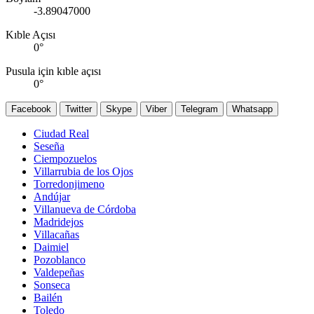
-3.89047000
Kıble Açısı
0
°
Pusula için kıble açısı
0
°
Facebook
Twitter
Skype
Viber
Telegram
Whatsapp
Ciudad Real
Seseña
Ciempozuelos
Villarrubia de los Ojos
Torredonjimeno
Andújar
Villanueva de Córdoba
Madridejos
Villacañas
Daimiel
Pozoblanco
Valdepeñas
Sonseca
Bailén
Toledo