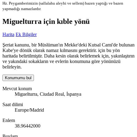
Hz. Peygamberimizin (sallalahu aleyhi ve sellem) bazen yaptığı ve bazen
yapmadığı namazlardır.
Miguelturra için kıble yönü
Harita
Ek Bilgiler
Şeriat kanunu, bir Müslüman'ın Mekke'deki Kutsal Cami'de bulunan
Kabe'ye dönük olarak namaz kılmasını gerektirir. için bu yön
haritada belirtilmiştir. Daha kesin olarak belirlemek için, yakınlaştırın
ve yakındaki sokakların ve evlerin konumuna göre yönünüzü
belirleyin.
Konumumu bul
Mevcut konum
Miguelturra, Ciudad Real, İspanya
Saat dilimi
Europe/Madrid
Enlem
38.96442000
Boylam