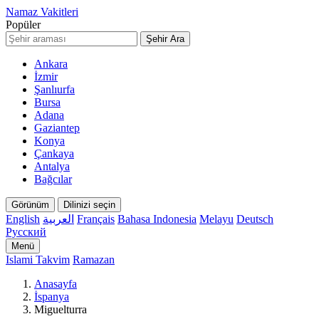
Namaz Vakitleri
Popüler
Şehir Ara
Ankara
İzmir
Şanlıurfa
Bursa
Adana
Gaziantep
Konya
Çankaya
Antalya
Bağcılar
Görünüm
Dilinizi seçin
English
العربية
Français
Bahasa Indonesia
Melayu
Deutsch
Русский
Menü
Islami Takvim
Ramazan
Anasayfa
İspanya
Miguelturra