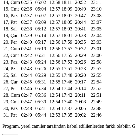
14, Cum
02:35
05:02
12:58
18:11
20:52
23:11
15, Cmt
02:36
05:04
12:57
18:09
20:49
23:10
16, Paz
02:37
05:07
12:57
18:07
20:47
23:08
17, Pzt
02:37
05:09
12:57
18:05
20:44
23:07
18, Sal
02:38
05:12
12:57
18:03
20:41
23:05
19, Çar
02:39
05:14
12:57
18:01
20:38
23:04
20, Per
02:40
05:17
12:56
17:59
20:35
23:03
21, Cum
02:41
05:19
12:56
17:57
20:32
23:01
22, Cmt
02:42
05:21
12:56
17:55
20:29
23:00
23, Paz
02:43
05:24
12:56
17:53
20:26
22:58
24, Pzt
02:43
05:26
12:55
17:51
20:23
22:57
25, Sal
02:44
05:29
12:55
17:48
20:20
22:55
26, Çar
02:45
05:31
12:55
17:46
20:17
22:54
27, Per
02:46
05:34
12:54
17:44
20:14
22:52
28, Cum
02:47
05:36
12:54
17:42
20:11
22:51
29, Cmt
02:47
05:39
12:54
17:40
20:08
22:49
30, Paz
02:48
05:41
12:54
17:37
20:05
22:48
31, Pzt
02:49
05:44
12:53
17:35
20:02
22:46
Program, yerel camiler tarafından kabul edililenlerden farklı olabili