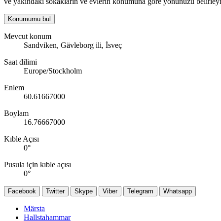
ve yakındaki sokakların ve evlerin konumuna göre yönünüzü belirleyi
Konumumu bul
Mevcut konum
Sandviken, Gävleborg ili, İsveç
Saat dilimi
Europe/Stockholm
Enlem
60.61667000
Boylam
16.76667000
Kıble Açısı
0
°
Pusula için kıble açısı
0
°
Facebook
Twitter
Skype
Viber
Telegram
Whatsapp
Märsta
Hallstahammar