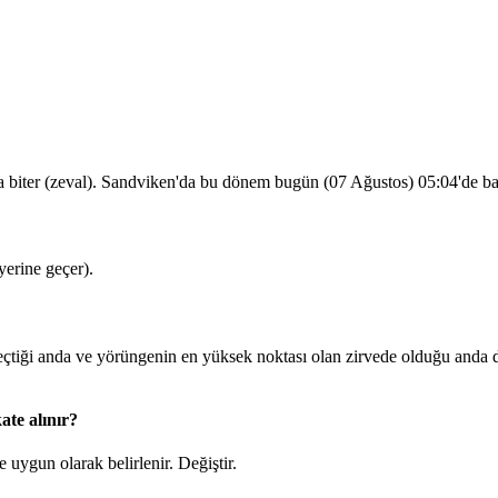
a biter (zeval). Sandviken'da bu dönem bugün (07 Ağustos)
05:04
'de b
erine geçer).
iği anda ve yörüngenin en yüksek noktası olan zirvede olduğu anda d
ate alınır?
 uygun olarak belirlenir.
Değiştir
.