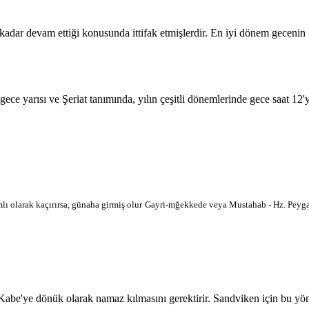
 kadar devam ettiği konusunda ittifak etmişlerdir. En iyi dönem geceni
 gece yarısı ve Şeriat tanımında, yılın çeşitli dönemlerinde gece saat 12
lı olarak kaçırırsa, günaha girmiş olur
Gayri-mğekkede veya Mustahab - Hz. Peygam
'ye dönük olarak namaz kılmasını gerektirir. Sandviken için bu yön har