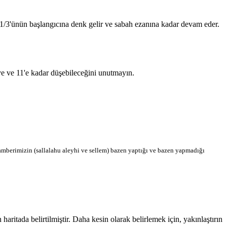
n 1/3'ünün başlangıcına denk gelir ve sabah ezanına kadar devam eder.
'ye ve 11'e kadar düşebileceğini unutmayın.
berimizin (sallalahu aleyhi ve sellem) bazen yaptığı ve bazen yapmadığı
itada belirtilmiştir. Daha kesin olarak belirlemek için, yakınlaştırın