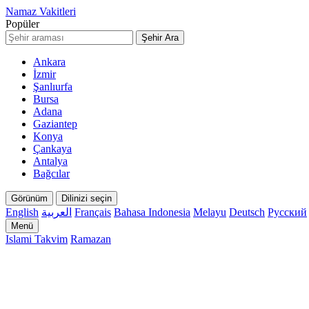
Namaz Vakitleri
Popüler
Şehir Ara
Ankara
İzmir
Şanlıurfa
Bursa
Adana
Gaziantep
Konya
Çankaya
Antalya
Bağcılar
Görünüm
Dilinizi seçin
English
العربية
Français
Bahasa Indonesia
Melayu
Deutsch
Русский
Menü
Islami Takvim
Ramazan