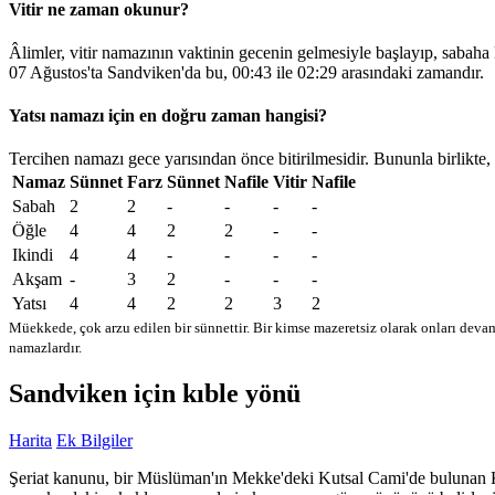
Vitir ne zaman okunur?
Âlimler, vitir namazının vaktinin gecenin gelmesiyle başlayıp, sabaha
07 Ağustos'ta Sandviken'da bu,
00:43
ile
02:29
arasındaki zamandır.
Yatsı namazı için en doğru zaman hangisi?
Tercihen namazı gece yarısından önce bitirilmesidir. Bununla birlikte,
Namaz
Sünnet
Farz
Sünnet
Nafile
Vitir
Nafile
Sabah
2
2
-
-
-
-
Öğle
4
4
2
2
-
-
Ikindi
4
4
-
-
-
-
Akşam
-
3
2
-
-
-
Yatsı
4
4
2
2
3
2
Müekkede, çok arzu edilen bir sünnettir. Bir kimse mazeretsiz olarak onları devam
namazlardır.
Sandviken için kıble yönü
Harita
Ek Bilgiler
Şeriat kanunu, bir Müslüman'ın Mekke'deki Kutsal Cami'de bulunan Kabe