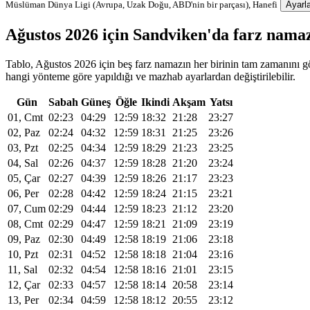
Müslüman Dünya Ligi (Avrupa, Uzak Doğu, ABD'nin bir parçası), Hanefi
Ayarla
Ağustos 2026 için Sandviken'da farz nama
Tablo, Ağustos 2026 için beş farz namazın her birinin tam zamanını gö
hangi yönteme göre yapıldığı ve mazhab ayarlardan değiştirilebilir.
Gün
Sabah
Güneş
Öğle
Ikindi
Akşam
Yatsı
01, Cmt
02:23
04:29
12:59
18:32
21:28
23:27
02, Paz
02:24
04:32
12:59
18:31
21:25
23:26
03, Pzt
02:25
04:34
12:59
18:29
21:23
23:25
04, Sal
02:26
04:37
12:59
18:28
21:20
23:24
05, Çar
02:27
04:39
12:59
18:26
21:17
23:23
06, Per
02:28
04:42
12:59
18:24
21:15
23:21
07, Cum
02:29
04:44
12:59
18:23
21:12
23:20
08, Cmt
02:29
04:47
12:59
18:21
21:09
23:19
09, Paz
02:30
04:49
12:58
18:19
21:06
23:18
10, Pzt
02:31
04:52
12:58
18:18
21:04
23:16
11, Sal
02:32
04:54
12:58
18:16
21:01
23:15
12, Çar
02:33
04:57
12:58
18:14
20:58
23:14
13, Per
02:34
04:59
12:58
18:12
20:55
23:12