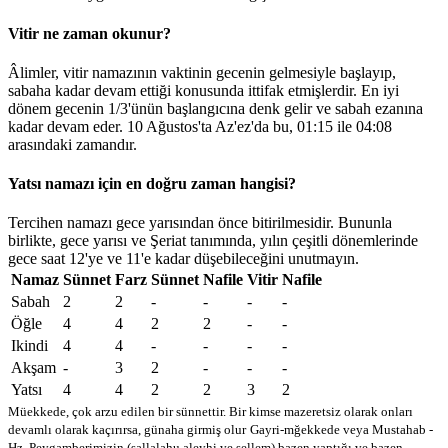
Vitir ne zaman okunur?
Âlimler, vitir namazının vaktinin gecenin gelmesiyle başlayıp,
sabaha kadar devam ettiği konusunda ittifak etmişlerdir. En iyi
dönem gecenin 1/3'ünün başlangıcına denk gelir ve sabah ezanına
kadar devam eder. 10 Ağustos'ta Az'ez'da bu,
01:15
ile
04:08
arasındaki zamandır.
Yatsı namazı için en doğru zaman hangisi?
Tercihen namazı gece yarısından önce bitirilmesidir. Bununla
birlikte, gece yarısı ve Şeriat tanımında, yılın çeşitli dönemlerinde
gece saat 12'ye ve 11'e kadar düşebileceğini unutmayın.
Namaz
Sünnet
Farz
Sünnet
Nafile
Vitir
Nafile
Sabah
2
2
-
-
-
-
Öğle
4
4
2
2
-
-
Ikindi
4
4
-
-
-
-
Akşam
-
3
2
-
-
-
Yatsı
4
4
2
2
3
2
Müekkede, çok arzu edilen bir sünnettir. Bir kimse mazeretsiz olarak onları
devamlı olarak kaçırırsa, günaha girmiş olur
Gayri-mğekkede veya Mustahab -
Hz. Peygamberimizin (sallalahu aleyhi ve sellem) bazen yaptığı ve bazen