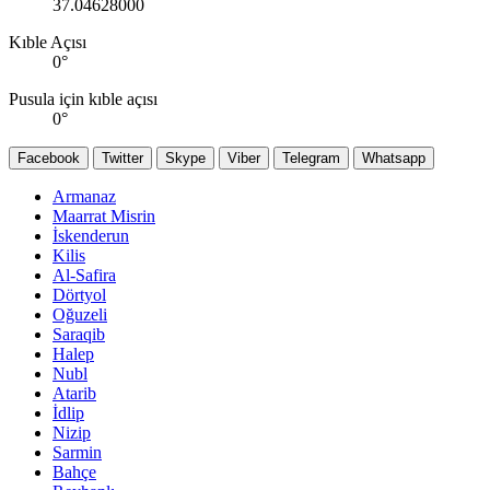
37.04628000
Kıble Açısı
0
°
Pusula için kıble açısı
0
°
Facebook
Twitter
Skype
Viber
Telegram
Whatsapp
Armanaz
Maarrat Misrin
İskenderun
Kilis
Al-Safira
Dörtyol
Oğuzeli
Saraqib
Halep
Nubl
Atarib
İdlip
Nizip
Sarmin
Bahçe