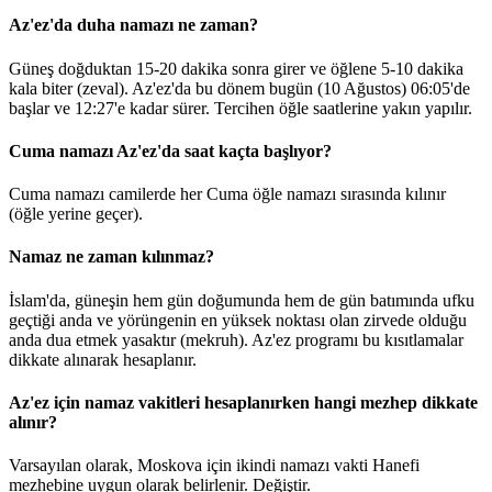
Az'ez'da duha namazı ne zaman?
Güneş doğduktan 15-20 dakika sonra girer ve öğlene 5-10 dakika
kala biter (zeval). Az'ez'da bu dönem bugün (10 Ağustos)
06:05
'de
başlar ve
12:27
'e kadar sürer. Tercihen öğle saatlerine yakın yapılır.
Cuma namazı Az'ez'da saat kaçta başlıyor?
Cuma namazı camilerde her Cuma öğle namazı sırasında kılınır
(öğle yerine geçer).
Namaz ne zaman kılınmaz?
İslam'da, güneşin hem gün doğumunda hem de gün batımında ufku
geçtiği anda ve yörüngenin en yüksek noktası olan zirvede olduğu
anda dua etmek yasaktır (mekruh). Az'ez programı bu kısıtlamalar
dikkate alınarak hesaplanır.
Az'ez için namaz vakitleri hesaplanırken hangi mezhep dikkate
alınır?
Varsayılan olarak, Moskova için ikindi namazı vakti Hanefi
mezhebine uygun olarak belirlenir.
Değiştir
.