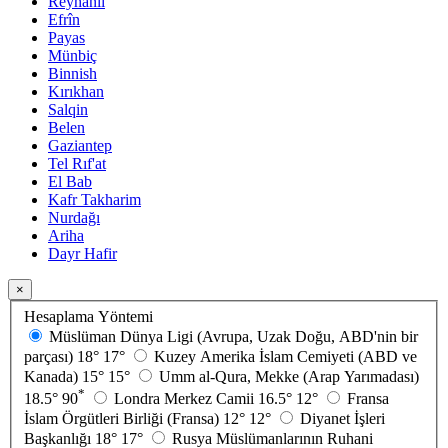
Reyhanlı
Efrîn
Payas
Münbiç
Binnish
Kırıkhan
Salqin
Belen
Gaziantep
Tel Rıf'at
El Bab
Kafr Takharim
Nurdağı
Ariha
Dayr Hafir
×
Hesaplama Yöntemi
Müslüman Dünya Ligi (Avrupa, Uzak Doğu, ABD'nin bir
parçası)
18°
17°
Kuzey Amerika İslam Cemiyeti (ABD ve
Kanada)
15°
15°
Umm al-Qura, Mekke (Arap Yarımadası)
*
18.5°
90
Londra Merkez Camii
16.5°
12°
Fransa
İslam Örgütleri Birliği (Fransa)
12°
12°
Diyanet İşleri
Başkanlığı
18°
17°
Rusya Müslümanlarının Ruhani