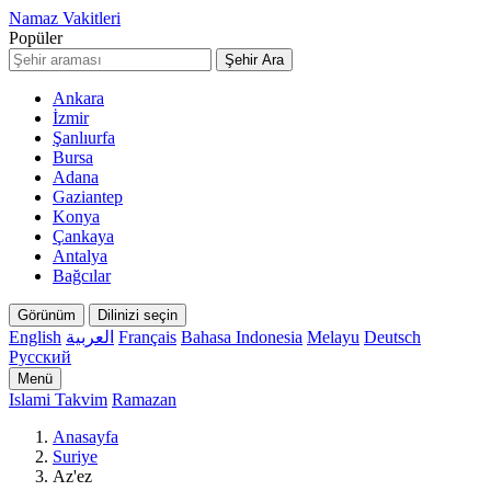
Namaz Vakitleri
Popüler
Şehir Ara
Ankara
İzmir
Şanlıurfa
Bursa
Adana
Gaziantep
Konya
Çankaya
Antalya
Bağcılar
Görünüm
Dilinizi seçin
English
العربية
Français
Bahasa Indonesia
Melayu
Deutsch
Русский
Menü
Islami Takvim
Ramazan
Anasayfa
Suriye
Az'ez