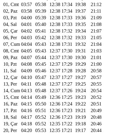
01, Cmt
03:57
05:38
12:38
17:34
19:38
21:12
02, Paz
03:58
05:39
12:38
17:34
19:37
21:11
03, Pzt
04:00
05:39
12:38
17:33
19:36
21:09
04, Sal
04:01
05:40
12:38
17:33
19:35
21:08
05, Çar
04:02
05:41
12:38
17:32
19:34
21:07
06, Per
04:03
05:42
12:38
17:32
19:33
21:05
07, Cum
04:04
05:43
12:38
17:31
19:32
21:04
08, Cmt
04:05
05:43
12:37
17:30
19:31
21:03
09, Paz
04:07
05:44
12:37
17:30
19:30
21:01
10, Pzt
04:08
05:45
12:37
17:29
19:29
21:00
11, Sal
04:09
05:46
12:37
17:28
19:28
20:58
12, Çar
04:10
05:47
12:37
17:27
19:27
20:57
13, Per
04:11
05:48
12:37
17:27
19:25
20:55
14, Cum
04:13
05:48
12:37
17:26
19:24
20:54
15, Cmt
04:14
05:49
12:36
17:25
19:23
20:52
16, Paz
04:15
05:50
12:36
17:24
19:22
20:51
17, Pzt
04:16
05:51
12:36
17:23
19:21
20:49
18, Sal
04:17
05:52
12:36
17:23
19:19
20:48
19, Çar
04:18
05:52
12:35
17:22
19:18
20:46
20, Per
04:20
05:53
12:35
17:21
19:17
20:44