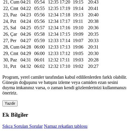
21, Cum
04:21
05:54
12:35
17:20
19:15
20:43
22, Cmt
04:22
05:55
12:35
17:19
19:14
20:41
23, Paz
04:23
05:56
12:34
17:18
19:13
20:40
24, Pzt
04:24
05:56
12:34
17:17
19:11
20:38
25, Sal
04:25
05:57
12:34
17:16
19:10
20:36
26, Çar
04:26
05:58
12:34
17:15
19:09
20:35
27, Per
04:27
05:59
12:33
17:14
19:07
20:33
28, Cum
04:28
06:00
12:33
17:13
19:06
20:31
29, Cmt
04:29
06:00
12:33
17:12
19:05
20:30
30, Paz
04:31
06:01
12:32
17:11
19:03
20:28
31, Pzt
04:32
06:02
12:32
17:10
19:02
20:27
Program, yerel camiler tarafından kabul edililenlerden farklı olabilir.
Güneşin doğuşunu ve batışını izleme veya camiden ezan sesini
duyma imkanınız varsa, o zaman kendi gözlemlerinizi kullanmanızı
öneririz.
Yazdir
Ek Bilgiler
Sıkça Sorulan Sorular
Namaz rekatları tablosu