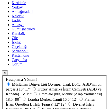
Kırıkkale
Yerköy
Akdağmadeni
Kalecik
Ladik
Amasya
Gümüşhacıköy
Karabük
Zile
İskilip
Çiçekdağı
Safranbolu
Kastamonu
Çarşamba
Çorum
×
Hesaplama Yöntemi
Müslüman Dünya Ligi (Avrupa, Uzak Doğu, ABD'nin bir
parçası)
18°
17°
Kuzey Amerika İslam Cemiyeti (ABD ve
Kanada)
15°
15°
Umm al-Qura, Mekke (Arap Yarımadası)
*
18.5°
90
Londra Merkez Camii
16.5°
12°
Fransa
İslam Örgütleri Birliği (Fransa)
12°
12°
Diyanet İşleri