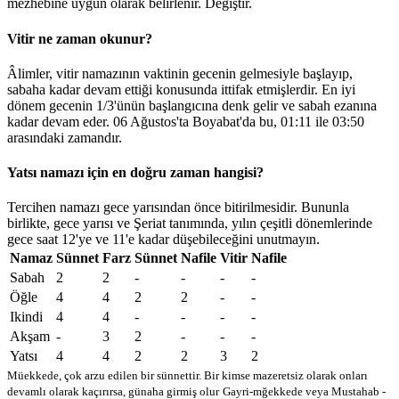
mezhebine uygun olarak belirlenir.
Değiştir
.
Vitir ne zaman okunur?
Âlimler, vitir namazının vaktinin gecenin gelmesiyle başlayıp,
sabaha kadar devam ettiği konusunda ittifak etmişlerdir. En iyi
dönem gecenin 1/3'ünün başlangıcına denk gelir ve sabah ezanına
kadar devam eder. 06 Ağustos'ta Boyabat'da bu,
01:11
ile
03:50
arasındaki zamandır.
Yatsı namazı için en doğru zaman hangisi?
Tercihen namazı gece yarısından önce bitirilmesidir. Bununla
birlikte, gece yarısı ve Şeriat tanımında, yılın çeşitli dönemlerinde
gece saat 12'ye ve 11'e kadar düşebileceğini unutmayın.
Namaz
Sünnet
Farz
Sünnet
Nafile
Vitir
Nafile
Sabah
2
2
-
-
-
-
Öğle
4
4
2
2
-
-
Ikindi
4
4
-
-
-
-
Akşam
-
3
2
-
-
-
Yatsı
4
4
2
2
3
2
Müekkede, çok arzu edilen bir sünnettir. Bir kimse mazeretsiz olarak onları
devamlı olarak kaçırırsa, günaha girmiş olur
Gayri-mğekkede veya Mustahab -