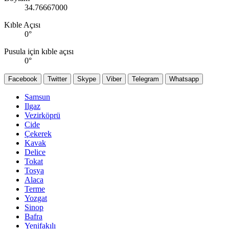
34.76667000
Kıble Açısı
0
°
Pusula için kıble açısı
0
°
Facebook
Twitter
Skype
Viber
Telegram
Whatsapp
Samsun
Ilgaz
Vezirköprü
Cide
Çekerek
Kavak
Delice
Tokat
Tosya
Alaca
Terme
Yozgat
Sinop
Bafra
Yenifakılı