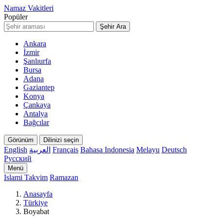
Namaz Vakitleri
Popüler
Şehir Ara
Ankara
İzmir
Şanlıurfa
Bursa
Adana
Gaziantep
Konya
Çankaya
Antalya
Bağcılar
Görünüm
Dilinizi seçin
English
العربية
Français
Bahasa Indonesia
Melayu
Deutsch
Русский
Menü
Islami Takvim
Ramazan
Anasayfa
Türkiye
Boyabat