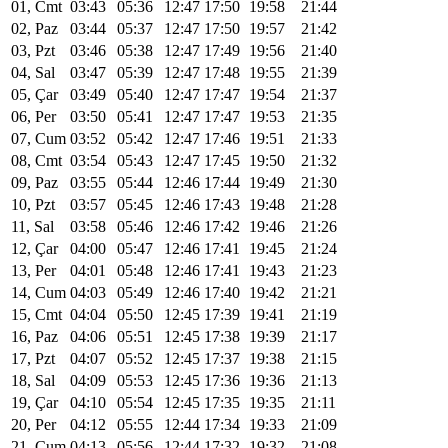
01, Cmt
03:43
05:36
12:47
17:50
19:58
21:44
02, Paz
03:44
05:37
12:47
17:50
19:57
21:42
03, Pzt
03:46
05:38
12:47
17:49
19:56
21:40
04, Sal
03:47
05:39
12:47
17:48
19:55
21:39
05, Çar
03:49
05:40
12:47
17:47
19:54
21:37
06, Per
03:50
05:41
12:47
17:47
19:53
21:35
07, Cum
03:52
05:42
12:47
17:46
19:51
21:33
08, Cmt
03:54
05:43
12:47
17:45
19:50
21:32
09, Paz
03:55
05:44
12:46
17:44
19:49
21:30
10, Pzt
03:57
05:45
12:46
17:43
19:48
21:28
11, Sal
03:58
05:46
12:46
17:42
19:46
21:26
12, Çar
04:00
05:47
12:46
17:41
19:45
21:24
13, Per
04:01
05:48
12:46
17:41
19:43
21:23
14, Cum
04:03
05:49
12:46
17:40
19:42
21:21
15, Cmt
04:04
05:50
12:45
17:39
19:41
21:19
16, Paz
04:06
05:51
12:45
17:38
19:39
21:17
17, Pzt
04:07
05:52
12:45
17:37
19:38
21:15
18, Sal
04:09
05:53
12:45
17:36
19:36
21:13
19, Çar
04:10
05:54
12:45
17:35
19:35
21:11
20, Per
04:12
05:55
12:44
17:34
19:33
21:09
21, Cum
04:13
05:56
12:44
17:32
19:32
21:08