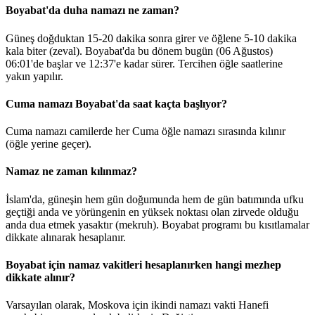
Boyabat'da duha namazı ne zaman?
Güneş doğduktan 15-20 dakika sonra girer ve öğlene 5-10 dakika
kala biter (zeval). Boyabat'da bu dönem bugün (06 Ağustos)
06:01
'de başlar ve
12:37
'e kadar sürer. Tercihen öğle saatlerine
yakın yapılır.
Cuma namazı Boyabat'da saat kaçta başlıyor?
Cuma namazı camilerde her Cuma öğle namazı sırasında kılınır
(öğle yerine geçer).
Namaz ne zaman kılınmaz?
İslam'da, güneşin hem gün doğumunda hem de gün batımında ufku
geçtiği anda ve yörüngenin en yüksek noktası olan zirvede olduğu
anda dua etmek yasaktır (mekruh). Boyabat programı bu kısıtlamalar
dikkate alınarak hesaplanır.
Boyabat için namaz vakitleri hesaplanırken hangi mezhep
dikkate alınır?
Varsayılan olarak, Moskova için ikindi namazı vakti Hanefi