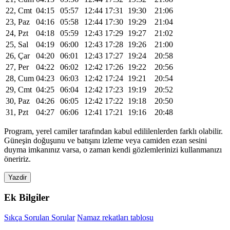
22, Cmt
04:15
05:57
12:44
17:31
19:30
21:06
23, Paz
04:16
05:58
12:44
17:30
19:29
21:04
24, Pzt
04:18
05:59
12:43
17:29
19:27
21:02
25, Sal
04:19
06:00
12:43
17:28
19:26
21:00
26, Çar
04:20
06:01
12:43
17:27
19:24
20:58
27, Per
04:22
06:02
12:42
17:26
19:22
20:56
28, Cum
04:23
06:03
12:42
17:24
19:21
20:54
29, Cmt
04:25
06:04
12:42
17:23
19:19
20:52
30, Paz
04:26
06:05
12:42
17:22
19:18
20:50
31, Pzt
04:27
06:06
12:41
17:21
19:16
20:48
Program, yerel camiler tarafından kabul edililenlerden farklı olabilir.
Güneşin doğuşunu ve batışını izleme veya camiden ezan sesini
duyma imkanınız varsa, o zaman kendi gözlemlerinizi kullanmanızı
öneririz.
Yazdir
Ek Bilgiler
Sıkça Sorulan Sorular
Namaz rekatları tablosu