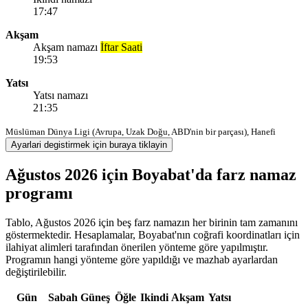
17:47
Akşam
Akşam namazı
İftar Saati
19:53
Yatsı
Yatsı namazı
21:35
Müslüman Dünya Ligi (Avrupa, Uzak Doğu, ABD'nin bir parçası), Hanefi
Ayarlari degistirmek için buraya tiklayin
Ağustos 2026 için Boyabat'da farz namaz
programı
Tablo, Ağustos 2026 için beş farz namazın her birinin tam zamanını
göstermektedir. Hesaplamalar, Boyabat'nın coğrafi koordinatları için
ilahiyat alimleri tarafından önerilen yönteme göre yapılmıştır.
Programın hangi yönteme göre yapıldığı ve mazhab ayarlardan
değiştirilebilir.
Gün
Sabah
Güneş
Öğle
Ikindi
Akşam
Yatsı