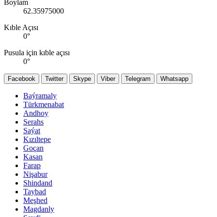
Boylam
62.35975000
Kıble Açısı
0
°
Pusula için kıble açısı
0
°
Facebook
Twitter
Skype
Viber
Telegram
Whatsapp
Baýramaly
Türkmenabat
Andhoy
Serahs
Saýat
Kızıltepe
Goçan
Kasan
Farap
Nişabur
Shindand
Taybad
Meşhed
Magdanly