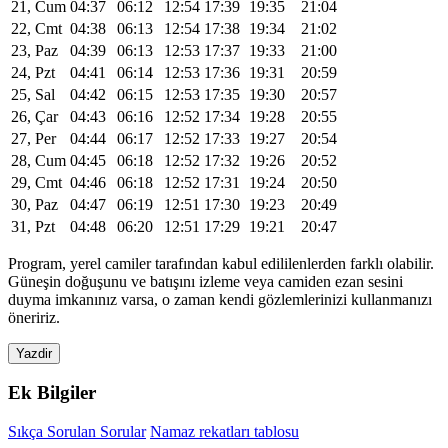
21, Cum
04:37
06:12
12:54
17:39
19:35
21:04
22, Cmt
04:38
06:13
12:54
17:38
19:34
21:02
23, Paz
04:39
06:13
12:53
17:37
19:33
21:00
24, Pzt
04:41
06:14
12:53
17:36
19:31
20:59
25, Sal
04:42
06:15
12:53
17:35
19:30
20:57
26, Çar
04:43
06:16
12:52
17:34
19:28
20:55
27, Per
04:44
06:17
12:52
17:33
19:27
20:54
28, Cum
04:45
06:18
12:52
17:32
19:26
20:52
29, Cmt
04:46
06:18
12:52
17:31
19:24
20:50
30, Paz
04:47
06:19
12:51
17:30
19:23
20:49
31, Pzt
04:48
06:20
12:51
17:29
19:21
20:47
Program, yerel camiler tarafından kabul edililenlerden farklı olabilir.
Güneşin doğuşunu ve batışını izleme veya camiden ezan sesini
duyma imkanınız varsa, o zaman kendi gözlemlerinizi kullanmanızı
öneririz.
Yazdir
Ek Bilgiler
Sıkça Sorulan Sorular
Namaz rekatları tablosu