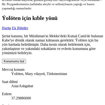
Hz. Peygamberimizin (sallalahu aleyhi ve sellem) bazen yaptığı ve bazen
yapmadığı namazlardır.
Ýolöten için kıble yönü
Harita
Ek Bilgiler
Şeriat kanunu, bir Müslüman'ın Mekke'deki Kutsal Cami'de bulunan
Kabe'ye dönük olarak namaz kılmasını gerektirir. Ýolöten için bu
yön haritada belirtilmiştir. Daha kesin olarak belirlemek için,
yakınlaştırın ve yakındaki sokakların ve evlerin konumuna göre
yönünüzü belirleyin.
Konumumu bul
Mevcut konum
Ýolöten, Mary vilayeti, Türkmenistan
Saat dilimi
Asia/Ashgabat
Enlem
37.29886000