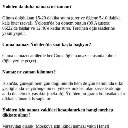
Ýolöten'da duha namazı ne zaman?
Güneş doğduktan 15-20 dakika sonra girer ve öğlene 5-10 dakika
kala biter (zeval). Ýolöten'da bu dönem bugün (09 Ağustos)
06:22
'de başlar ve
12:46
'e kadar sürer. Tercihen öğle saatlerine
yakın yapılır.
Cuma namazı Ýolöten'da saat kaçta başlıyor?
Cuma namazı camilerde her Cuma öğle namazı sırasında kılınır
(öğle yerine geçer).
Namaz ne zaman kılınmaz?
İslam'da, güneşin hem gün doğumunda hem de gün batımında ufku
geçtiği anda ve yörüngenin en yüksek noktası olan zirvede olduğu
anda dua etmek yasaktır (mekruh). Ýolöten programı bu kısıtlamalar
dikkate alınarak hesaplanır.
Ýolöten için namaz vakitleri hesaplanırken hangi mezhep
dikkate alınır?
Varsayılan olarak, Moskova için ikindi namazı vakti Hanefi