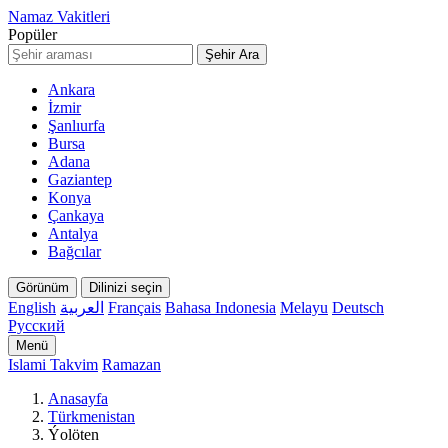
Namaz Vakitleri
Popüler
Şehir Ara
Ankara
İzmir
Şanlıurfa
Bursa
Adana
Gaziantep
Konya
Çankaya
Antalya
Bağcılar
Görünüm
Dilinizi seçin
English
العربية
Français
Bahasa Indonesia
Melayu
Deutsch
Русский
Menü
Islami Takvim
Ramazan
Anasayfa
Türkmenistan
Ýolöten