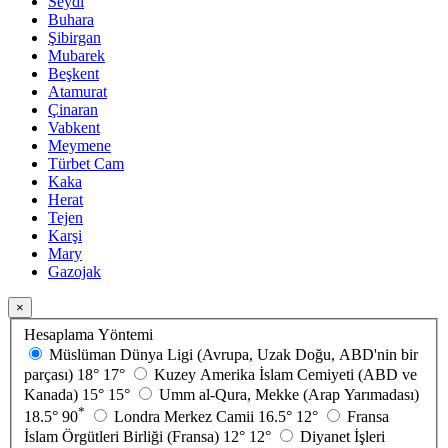
Seydi
Buhara
Şibirgan
Mubarek
Beşkent
Atamurat
Çinaran
Vabkent
Meymene
Türbet Cam
Kaka
Herat
Tejen
Karşi
Mary
Gazojak
×
Hesaplama Yöntemi
Müslüman Dünya Ligi (Avrupa, Uzak Doğu, ABD'nin bir
parçası)
18°
17°
Kuzey Amerika İslam Cemiyeti (ABD ve
Kanada)
15°
15°
Umm al-Qura, Mekke (Arap Yarımadası)
*
18.5°
90
Londra Merkez Camii
16.5°
12°
Fransa
İslam Örgütleri Birliği (Fransa)
12°
12°
Diyanet İşleri