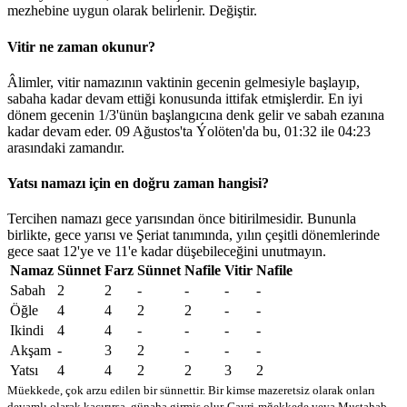
mezhebine uygun olarak belirlenir.
Değiştir
.
Vitir ne zaman okunur?
Âlimler, vitir namazının vaktinin gecenin gelmesiyle başlayıp,
sabaha kadar devam ettiği konusunda ittifak etmişlerdir. En iyi
dönem gecenin 1/3'ünün başlangıcına denk gelir ve sabah ezanına
kadar devam eder. 09 Ağustos'ta Ýolöten'da bu,
01:32
ile
04:23
arasındaki zamandır.
Yatsı namazı için en doğru zaman hangisi?
Tercihen namazı gece yarısından önce bitirilmesidir. Bununla
birlikte, gece yarısı ve Şeriat tanımında, yılın çeşitli dönemlerinde
gece saat 12'ye ve 11'e kadar düşebileceğini unutmayın.
Namaz
Sünnet
Farz
Sünnet
Nafile
Vitir
Nafile
Sabah
2
2
-
-
-
-
Öğle
4
4
2
2
-
-
Ikindi
4
4
-
-
-
-
Akşam
-
3
2
-
-
-
Yatsı
4
4
2
2
3
2
Müekkede, çok arzu edilen bir sünnettir. Bir kimse mazeretsiz olarak onları
devamlı olarak kaçırırsa, günaha girmiş olur
Gayri-mğekkede veya Mustahab -