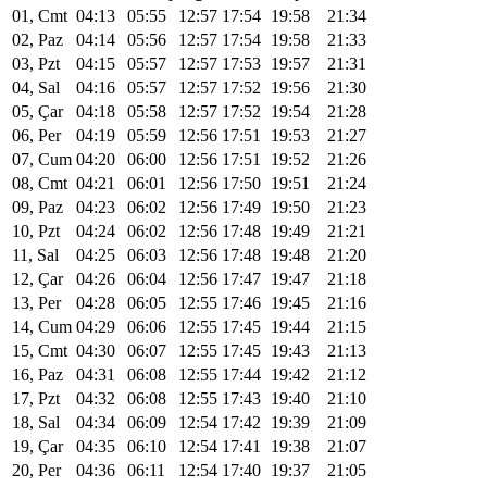
01, Cmt
04:13
05:55
12:57
17:54
19:58
21:34
02, Paz
04:14
05:56
12:57
17:54
19:58
21:33
03, Pzt
04:15
05:57
12:57
17:53
19:57
21:31
04, Sal
04:16
05:57
12:57
17:52
19:56
21:30
05, Çar
04:18
05:58
12:57
17:52
19:54
21:28
06, Per
04:19
05:59
12:56
17:51
19:53
21:27
07, Cum
04:20
06:00
12:56
17:51
19:52
21:26
08, Cmt
04:21
06:01
12:56
17:50
19:51
21:24
09, Paz
04:23
06:02
12:56
17:49
19:50
21:23
10, Pzt
04:24
06:02
12:56
17:48
19:49
21:21
11, Sal
04:25
06:03
12:56
17:48
19:48
21:20
12, Çar
04:26
06:04
12:56
17:47
19:47
21:18
13, Per
04:28
06:05
12:55
17:46
19:45
21:16
14, Cum
04:29
06:06
12:55
17:45
19:44
21:15
15, Cmt
04:30
06:07
12:55
17:45
19:43
21:13
16, Paz
04:31
06:08
12:55
17:44
19:42
21:12
17, Pzt
04:32
06:08
12:55
17:43
19:40
21:10
18, Sal
04:34
06:09
12:54
17:42
19:39
21:09
19, Çar
04:35
06:10
12:54
17:41
19:38
21:07
20, Per
04:36
06:11
12:54
17:40
19:37
21:05