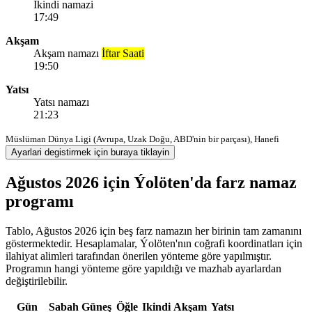
Ikindi namazi
17:49
Akşam
Akşam namazı
İftar Saati
19:50
Yatsı
Yatsı namazı
21:23
Müslüman Dünya Ligi (Avrupa, Uzak Doğu, ABD'nin bir parçası), Hanefi
Ayarlari degistirmek için buraya tiklayin
Ağustos 2026 için Ýolöten'da farz namaz
programı
Tablo, Ağustos 2026 için beş farz namazın her birinin tam zamanını
göstermektedir. Hesaplamalar, Ýolöten'nın coğrafi koordinatları için
ilahiyat alimleri tarafından önerilen yönteme göre yapılmıştır.
Programın hangi yönteme göre yapıldığı ve mazhab ayarlardan
değiştirilebilir.
Gün
Sabah
Güneş
Öğle
Ikindi
Akşam
Yatsı