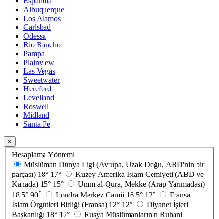
Española
Albuquerque
Los Alamos
Carlsbad
Odessa
Rio Rancho
Pampa
Plainview
Las Vegas
Sweetwater
Hereford
Levelland
Roswell
Midland
Santa Fe
×
Hesaplama Yöntemi
Müslüman Dünya Ligi (Avrupa, Uzak Doğu, ABD'nin bir
parçası)
18°
17°
Kuzey Amerika İslam Cemiyeti (ABD ve
Kanada)
15°
15°
Umm al-Qura, Mekke (Arap Yarımadası)
*
18.5°
90
Londra Merkez Camii
16.5°
12°
Fransa
İslam Örgütleri Birliği (Fransa)
12°
12°
Diyanet İşleri
Başkanlığı
18°
17°
Rusya Müslümanlarının Ruhani