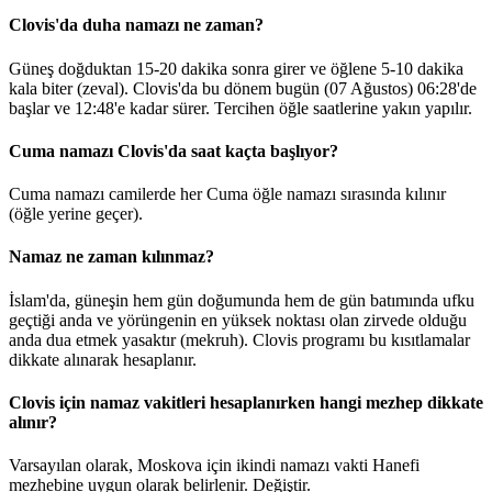
Clovis'da duha namazı ne zaman?
Güneş doğduktan 15-20 dakika sonra girer ve öğlene 5-10 dakika
kala biter (zeval). Clovis'da bu dönem bugün (07 Ağustos)
06:28
'de
başlar ve
12:48
'e kadar sürer. Tercihen öğle saatlerine yakın yapılır.
Cuma namazı Clovis'da saat kaçta başlıyor?
Cuma namazı camilerde her Cuma öğle namazı sırasında kılınır
(öğle yerine geçer).
Namaz ne zaman kılınmaz?
İslam'da, güneşin hem gün doğumunda hem de gün batımında ufku
geçtiği anda ve yörüngenin en yüksek noktası olan zirvede olduğu
anda dua etmek yasaktır (mekruh). Clovis programı bu kısıtlamalar
dikkate alınarak hesaplanır.
Clovis için namaz vakitleri hesaplanırken hangi mezhep dikkate
alınır?
Varsayılan olarak, Moskova için ikindi namazı vakti Hanefi
mezhebine uygun olarak belirlenir.
Değiştir
.