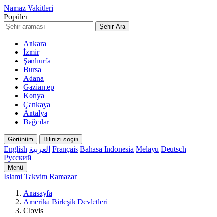
Namaz Vakitleri
Popüler
Şehir Ara
Ankara
İzmir
Şanlıurfa
Bursa
Adana
Gaziantep
Konya
Çankaya
Antalya
Bağcılar
Görünüm
Dilinizi seçin
English
العربية
Français
Bahasa Indonesia
Melayu
Deutsch
Русский
Menü
Islami Takvim
Ramazan
Anasayfa
Amerika Birleşik Devletleri
Clovis