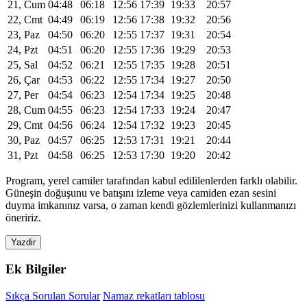
21, Cum
04:48
06:18
12:56
17:39
19:33
20:57
22, Cmt
04:49
06:19
12:56
17:38
19:32
20:56
23, Paz
04:50
06:20
12:55
17:37
19:31
20:54
24, Pzt
04:51
06:20
12:55
17:36
19:29
20:53
25, Sal
04:52
06:21
12:55
17:35
19:28
20:51
26, Çar
04:53
06:22
12:55
17:34
19:27
20:50
27, Per
04:54
06:23
12:54
17:34
19:25
20:48
28, Cum
04:55
06:23
12:54
17:33
19:24
20:47
29, Cmt
04:56
06:24
12:54
17:32
19:23
20:45
30, Paz
04:57
06:25
12:53
17:31
19:21
20:44
31, Pzt
04:58
06:25
12:53
17:30
19:20
20:42
Program, yerel camiler tarafından kabul edililenlerden farklı olabilir.
Güneşin doğuşunu ve batışını izleme veya camiden ezan sesini
duyma imkanınız varsa, o zaman kendi gözlemlerinizi kullanmanızı
öneririz.
Yazdir
Ek Bilgiler
Sıkça Sorulan Sorular
Namaz rekatları tablosu