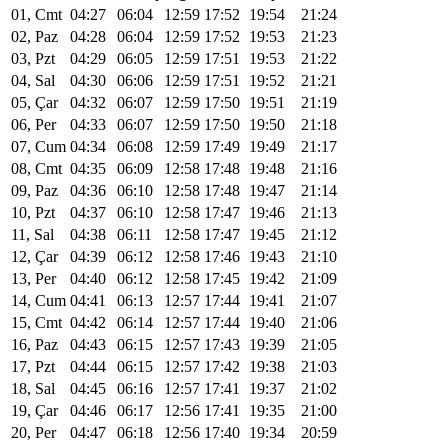
01, Cmt
04:27
06:04
12:59
17:52
19:54
21:24
02, Paz
04:28
06:04
12:59
17:52
19:53
21:23
03, Pzt
04:29
06:05
12:59
17:51
19:53
21:22
04, Sal
04:30
06:06
12:59
17:51
19:52
21:21
05, Çar
04:32
06:07
12:59
17:50
19:51
21:19
06, Per
04:33
06:07
12:59
17:50
19:50
21:18
07, Cum
04:34
06:08
12:59
17:49
19:49
21:17
08, Cmt
04:35
06:09
12:58
17:48
19:48
21:16
09, Paz
04:36
06:10
12:58
17:48
19:47
21:14
10, Pzt
04:37
06:10
12:58
17:47
19:46
21:13
11, Sal
04:38
06:11
12:58
17:47
19:45
21:12
12, Çar
04:39
06:12
12:58
17:46
19:43
21:10
13, Per
04:40
06:12
12:58
17:45
19:42
21:09
14, Cum
04:41
06:13
12:57
17:44
19:41
21:07
15, Cmt
04:42
06:14
12:57
17:44
19:40
21:06
16, Paz
04:43
06:15
12:57
17:43
19:39
21:05
17, Pzt
04:44
06:15
12:57
17:42
19:38
21:03
18, Sal
04:45
06:16
12:57
17:41
19:37
21:02
19, Çar
04:46
06:17
12:56
17:41
19:35
21:00
20, Per
04:47
06:18
12:56
17:40
19:34
20:59