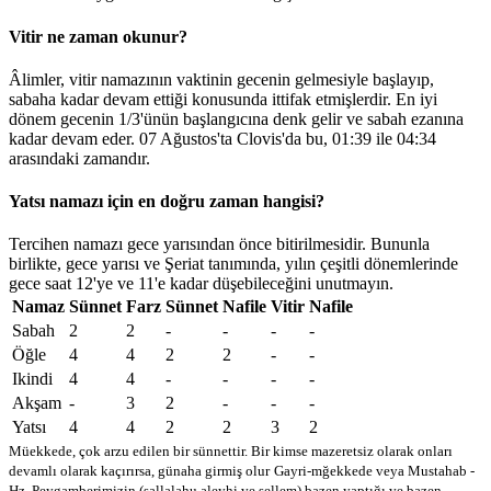
Vitir ne zaman okunur?
Âlimler, vitir namazının vaktinin gecenin gelmesiyle başlayıp,
sabaha kadar devam ettiği konusunda ittifak etmişlerdir. En iyi
dönem gecenin 1/3'ünün başlangıcına denk gelir ve sabah ezanına
kadar devam eder. 07 Ağustos'ta Clovis'da bu,
01:39
ile
04:34
arasındaki zamandır.
Yatsı namazı için en doğru zaman hangisi?
Tercihen namazı gece yarısından önce bitirilmesidir. Bununla
birlikte, gece yarısı ve Şeriat tanımında, yılın çeşitli dönemlerinde
gece saat 12'ye ve 11'e kadar düşebileceğini unutmayın.
Namaz
Sünnet
Farz
Sünnet
Nafile
Vitir
Nafile
Sabah
2
2
-
-
-
-
Öğle
4
4
2
2
-
-
Ikindi
4
4
-
-
-
-
Akşam
-
3
2
-
-
-
Yatsı
4
4
2
2
3
2
Müekkede, çok arzu edilen bir sünnettir. Bir kimse mazeretsiz olarak onları
devamlı olarak kaçırırsa, günaha girmiş olur
Gayri-mğekkede veya Mustahab -
Hz. Peygamberimizin (sallalahu aleyhi ve sellem) bazen yaptığı ve bazen