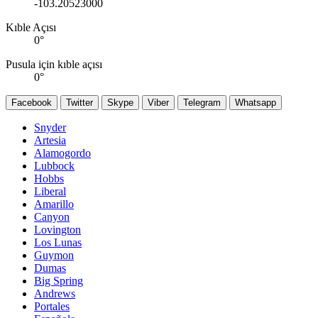
-103.20523000
Kıble Açısı
0
°
Pusula için kıble açısı
0
°
Facebook
Twitter
Skype
Viber
Telegram
Whatsapp
Snyder
Artesia
Alamogordo
Lubbock
Hobbs
Liberal
Amarillo
Canyon
Lovington
Los Lunas
Guymon
Dumas
Big Spring
Andrews
Portales