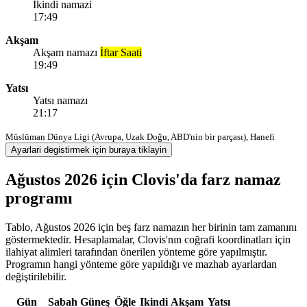
Ikindi namazi
17:49
Akşam
Akşam namazı
İftar Saati
19:49
Yatsı
Yatsı namazı
21:17
Müslüman Dünya Ligi (Avrupa, Uzak Doğu, ABD'nin bir parçası), Hanefi
Ayarlari degistirmek için buraya tiklayin
Ağustos 2026 için Clovis'da farz namaz
programı
Tablo, Ağustos 2026 için beş farz namazın her birinin tam zamanını
göstermektedir. Hesaplamalar, Clovis'nın coğrafi koordinatları için
ilahiyat alimleri tarafından önerilen yönteme göre yapılmıştır.
Programın hangi yönteme göre yapıldığı ve mazhab ayarlardan
değiştirilebilir.
Gün
Sabah
Güneş
Öğle
Ikindi
Akşam
Yatsı