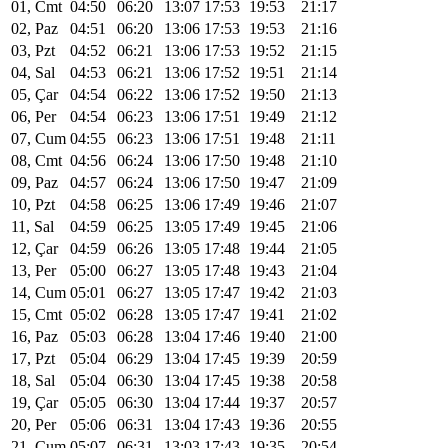
01, Cmt
04:50
06:20
13:07
17:53
19:53
21:17
02, Paz
04:51
06:20
13:06
17:53
19:53
21:16
03, Pzt
04:52
06:21
13:06
17:53
19:52
21:15
04, Sal
04:53
06:21
13:06
17:52
19:51
21:14
05, Çar
04:54
06:22
13:06
17:52
19:50
21:13
06, Per
04:54
06:23
13:06
17:51
19:49
21:12
07, Cum
04:55
06:23
13:06
17:51
19:48
21:11
08, Cmt
04:56
06:24
13:06
17:50
19:48
21:10
09, Paz
04:57
06:24
13:06
17:50
19:47
21:09
10, Pzt
04:58
06:25
13:06
17:49
19:46
21:07
11, Sal
04:59
06:25
13:05
17:49
19:45
21:06
12, Çar
04:59
06:26
13:05
17:48
19:44
21:05
13, Per
05:00
06:27
13:05
17:48
19:43
21:04
14, Cum
05:01
06:27
13:05
17:47
19:42
21:03
15, Cmt
05:02
06:28
13:05
17:47
19:41
21:02
16, Paz
05:03
06:28
13:04
17:46
19:40
21:00
17, Pzt
05:04
06:29
13:04
17:45
19:39
20:59
18, Sal
05:04
06:30
13:04
17:45
19:38
20:58
19, Çar
05:05
06:30
13:04
17:44
19:37
20:57
20, Per
05:06
06:31
13:04
17:43
19:36
20:55
21, Cum
05:07
06:31
13:03
17:43
19:35
20:54