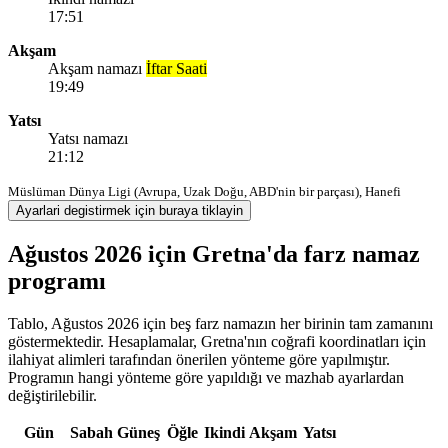
17:51
Akşam
Akşam namazı
İftar Saati
19:49
Yatsı
Yatsı namazı
21:12
Müslüman Dünya Ligi (Avrupa, Uzak Doğu, ABD'nin bir parçası), Hanefi
Ayarlari degistirmek için buraya tiklayin
Ağustos 2026 için Gretna'da farz namaz
programı
Tablo, Ağustos 2026 için beş farz namazın her birinin tam zamanını
göstermektedir. Hesaplamalar, Gretna'nın coğrafi koordinatları için
ilahiyat alimleri tarafından önerilen yönteme göre yapılmıştır.
Programın hangi yönteme göre yapıldığı ve mazhab ayarlardan
değiştirilebilir.
Gün
Sabah
Güneş
Öğle
Ikindi
Akşam
Yatsı