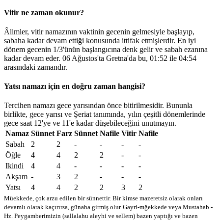
Vitir ne zaman okunur?
Âlimler, vitir namazının vaktinin gecenin gelmesiyle başlayıp,
sabaha kadar devam ettiği konusunda ittifak etmişlerdir. En iyi
dönem gecenin 1/3'ünün başlangıcına denk gelir ve sabah ezanına
kadar devam eder. 06 Ağustos'ta Gretna'da bu,
01:52
ile
04:54
arasındaki zamandır.
Yatsı namazı için en doğru zaman hangisi?
Tercihen namazı gece yarısından önce bitirilmesidir. Bununla
birlikte, gece yarısı ve Şeriat tanımında, yılın çeşitli dönemlerinde
gece saat 12'ye ve 11'e kadar düşebileceğini unutmayın.
Namaz
Sünnet
Farz
Sünnet
Nafile
Vitir
Nafile
Sabah
2
2
-
-
-
-
Öğle
4
4
2
2
-
-
Ikindi
4
4
-
-
-
-
Akşam
-
3
2
-
-
-
Yatsı
4
4
2
2
3
2
Müekkede, çok arzu edilen bir sünnettir. Bir kimse mazeretsiz olarak onları
devamlı olarak kaçırırsa, günaha girmiş olur
Gayri-mğekkede veya Mustahab -
Hz. Peygamberimizin (sallalahu aleyhi ve sellem) bazen yaptığı ve bazen