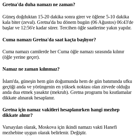
Gretna'da duha namazı ne zaman?
Güneş doğduktan 15-20 dakika sonra girer ve öğlene 5-10 dakika
kala biter (zeval). Gretna'da bu dönem bugün (06 Ağustos)
06:43
'de
başlar ve
12:56
'e kadar sürer. Tercihen öğle saatlerine yakın yapılır.
Cuma namazı Gretna'da saat kaçta başlıyor?
Cuma namazı camilerde her Cuma öğle namazı sırasında kılınır
(öğle yerine geçer).
Namaz ne zaman kılınmaz?
İslam'da, güneşin hem gün doğumunda hem de gün batımında ufku
geçtiği anda ve yörüngenin en yüksek noktası olan zirvede olduğu
anda dua etmek yasaktır (mekruh). Gretna programı bu kısıtlamalar
dikkate alınarak hesaplanır.
Gretna için namaz vakitleri hesaplanırken hangi mezhep
dikkate alınır?
Varsayılan olarak, Moskova için ikindi namazı vakti Hanefi
mezhebine uygun olarak belirlenir.
Değiştir
.