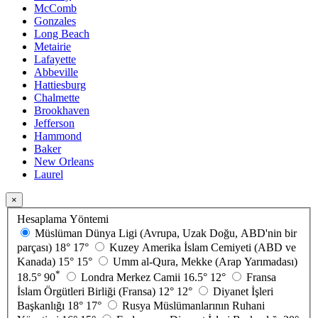
McComb
Gonzales
Long Beach
Metairie
Lafayette
Abbeville
Hattiesburg
Chalmette
Brookhaven
Jefferson
Hammond
Baker
New Orleans
Laurel
×
Hesaplama Yöntemi
Müslüman Dünya Ligi (Avrupa, Uzak Doğu, ABD'nin bir
parçası)
18°
17°
Kuzey Amerika İslam Cemiyeti (ABD ve
Kanada)
15°
15°
Umm al-Qura, Mekke (Arap Yarımadası)
*
18.5°
90
Londra Merkez Camii
16.5°
12°
Fransa
İslam Örgütleri Birliği (Fransa)
12°
12°
Diyanet İşleri
Başkanlığı
18°
17°
Rusya Müslümanlarının Ruhani