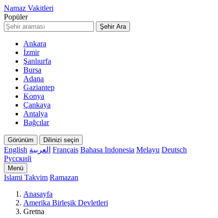
Namaz Vakitleri
Popüler
Şehir Ara
Ankara
İzmir
Şanlıurfa
Bursa
Adana
Gaziantep
Konya
Çankaya
Antalya
Bağcılar
Görünüm
Dilinizi seçin
English
العربية
Français
Bahasa Indonesia
Melayu
Deutsch
Русский
Menü
Islami Takvim
Ramazan
Anasayfa
Amerika Birleşik Devletleri
Gretna