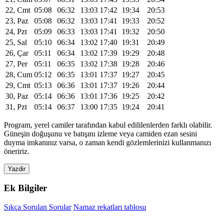
22, Cmt
05:08
06:32
13:03
17:42
19:34
20:53
23, Paz
05:08
06:32
13:03
17:41
19:33
20:52
24, Pzt
05:09
06:33
13:03
17:41
19:32
20:50
25, Sal
05:10
06:34
13:02
17:40
19:31
20:49
26, Çar
05:11
06:34
13:02
17:39
19:29
20:48
27, Per
05:11
06:35
13:02
17:38
19:28
20:46
28, Cum
05:12
06:35
13:01
17:37
19:27
20:45
29, Cmt
05:13
06:36
13:01
17:37
19:26
20:44
30, Paz
05:14
06:36
13:01
17:36
19:25
20:42
31, Pzt
05:14
06:37
13:00
17:35
19:24
20:41
Program, yerel camiler tarafından kabul edililenlerden farklı olabilir.
Güneşin doğuşunu ve batışını izleme veya camiden ezan sesini
duyma imkanınız varsa, o zaman kendi gözlemlerinizi kullanmanızı
öneririz.
Yazdir
Ek Bilgiler
Sıkça Sorulan Sorular
Namaz rekatları tablosu