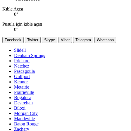
Kıble Açısı
0
°
Pusula için kıble açısı
0
°
Facebook
Twitter
Skype
Viber
Telegram
Whatsapp
Slidell
Denham Springs
Prichard
Natchez
Pascagoula
Gulfport
Kenner
Metairie
Prairieville
Bogalusa
Destrehan
Biloxi
Morgan City
Mandeville
Baton Rouge
Zachary