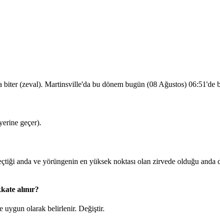
 biter (zeval). Martinsville'da bu dönem bugün (08 Ağustos)
06:51
'de 
erine geçer).
iği anda ve yörüngenin en yüksek noktası olan zirvede olduğu anda du
kate alınır?
 uygun olarak belirlenir.
Değiştir
.