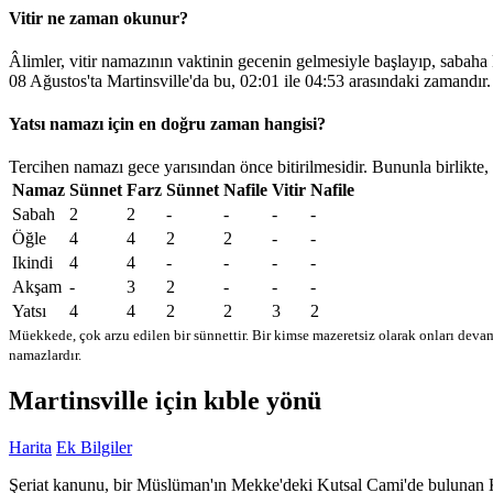
Vitir ne zaman okunur?
Âlimler, vitir namazının vaktinin gecenin gelmesiyle başlayıp, sabaha
08 Ağustos'ta Martinsville'da bu,
02:01
ile
04:53
arasındaki zamandır.
Yatsı namazı için en doğru zaman hangisi?
Tercihen namazı gece yarısından önce bitirilmesidir. Bununla birlikte,
Namaz
Sünnet
Farz
Sünnet
Nafile
Vitir
Nafile
Sabah
2
2
-
-
-
-
Öğle
4
4
2
2
-
-
Ikindi
4
4
-
-
-
-
Akşam
-
3
2
-
-
-
Yatsı
4
4
2
2
3
2
Müekkede, çok arzu edilen bir sünnettir. Bir kimse mazeretsiz olarak onları devam
namazlardır.
Martinsville için kıble yönü
Harita
Ek Bilgiler
Şeriat kanunu, bir Müslüman'ın Mekke'deki Kutsal Cami'de bulunan Kabe