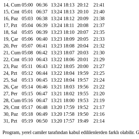
14, Cum
05:00
06:36
13:24
18:13
20:12
21:41
15, Cmt
05:01
06:37
13:24
18:13
20:10
21:40
16, Paz
05:03
06:38
13:24
18:12
20:09
21:38
17, Pzt
05:04
06:39
13:24
18:11
20:08
21:37
18, Sal
05:05
06:39
13:23
18:10
20:07
21:35
19, Çar
05:06
06:40
13:23
18:09
20:05
21:33
20, Per
05:07
06:41
13:23
18:08
20:04
21:32
21, Cum
05:08
06:42
13:23
18:07
20:03
21:30
22, Cmt
05:10
06:43
13:22
18:06
20:01
21:29
23, Paz
05:11
06:43
13:22
18:05
20:00
21:27
24, Pzt
05:12
06:44
13:22
18:04
19:59
21:25
25, Sal
05:13
06:45
13:22
18:04
19:57
21:24
26, Çar
05:14
06:46
13:21
18:03
19:56
21:22
27, Per
05:15
06:47
13:21
18:02
19:55
21:20
28, Cum
05:16
06:47
13:21
18:00
19:53
21:19
29, Cmt
05:17
06:48
13:20
17:59
19:52
21:17
30, Paz
05:18
06:49
13:20
17:58
19:50
21:16
31, Pzt
05:19
06:50
13:20
17:57
19:49
21:14
Program, yerel camiler tarafından kabul edililenlerden farklı olabili