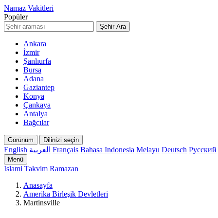
Namaz Vakitleri
Popüler
Şehir Ara
Ankara
İzmir
Şanlıurfa
Bursa
Adana
Gaziantep
Konya
Çankaya
Antalya
Bağcılar
Görünüm
Dilinizi seçin
English
العربية
Français
Bahasa Indonesia
Melayu
Deutsch
Русский
Menü
Islami Takvim
Ramazan
Anasayfa
Amerika Birleşik Devletleri
Martinsville