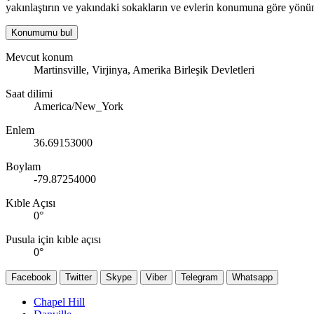
yakınlaştırın ve yakındaki sokakların ve evlerin konumuna göre yönün
Konumumu bul
Mevcut konum
Martinsville, Virjinya, Amerika Birleşik Devletleri
Saat dilimi
America/New_York
Enlem
36.69153000
Boylam
-79.87254000
Kıble Açısı
0
°
Pusula için kıble açısı
0
°
Facebook
Twitter
Skype
Viber
Telegram
Whatsapp
Chapel Hill