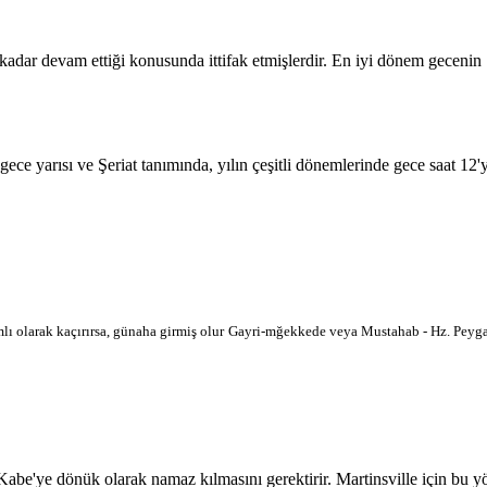
 kadar devam ettiği konusunda ittifak etmişlerdir. En iyi dönem geceni
 gece yarısı ve Şeriat tanımında, yılın çeşitli dönemlerinde gece saat 12
lı olarak kaçırırsa, günaha girmiş olur
Gayri-mğekkede veya Mustahab - Hz. Peygam
'ye dönük olarak namaz kılmasını gerektirir. Martinsville için bu yön h