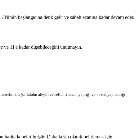
n 1/3'ünün başlangıcına denk gelir ve sabah ezanına kadar devam eder.
'ye ve 11'e kadar düşebileceğini unutmayın.
berimizin (sallalahu aleyhi ve sellem) bazen yaptığı ve bazen yapmadığı
aritada belirtilmiştir. Daha kesin olarak belirlemek için,