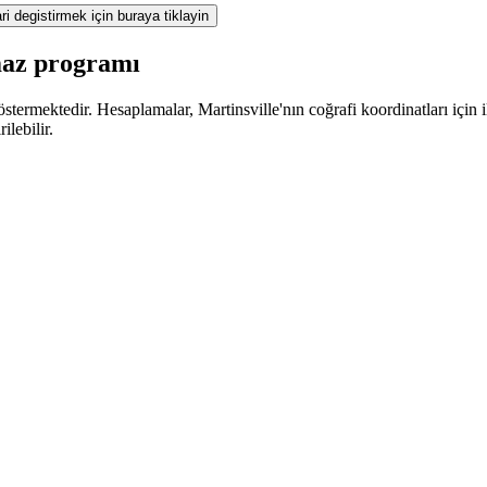
ri degistirmek için buraya tiklayin
amaz programı
termektedir. Hesaplamalar, Martinsville'nın coğrafi koordinatları için il
lebilir.