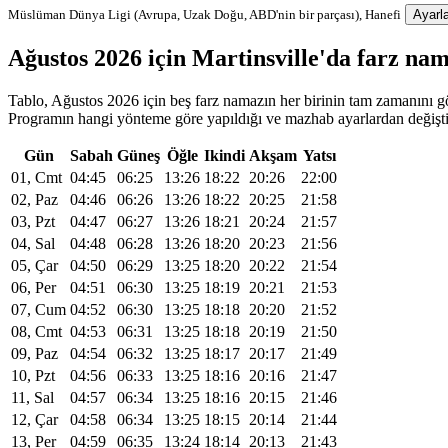
Müslüman Dünya Ligi (Avrupa, Uzak Doğu, ABD'nin bir parçası), Hanefi
Ayarla
Ağustos 2026 için Martinsville'da farz n
Tablo, Ağustos 2026 için beş farz namazın her birinin tam zamanını gös
Programın hangi yönteme göre yapıldığı ve mazhab ayarlardan değiştiri
Gün
Sabah
Güneş
Öğle
Ikindi
Akşam
Yatsı
01, Cmt
04:45
06:25
13:26
18:22
20:26
22:00
02, Paz
04:46
06:26
13:26
18:22
20:25
21:58
03, Pzt
04:47
06:27
13:26
18:21
20:24
21:57
04, Sal
04:48
06:28
13:26
18:20
20:23
21:56
05, Çar
04:50
06:29
13:25
18:20
20:22
21:54
06, Per
04:51
06:30
13:25
18:19
20:21
21:53
07, Cum
04:52
06:30
13:25
18:18
20:20
21:52
08, Cmt
04:53
06:31
13:25
18:18
20:19
21:50
09, Paz
04:54
06:32
13:25
18:17
20:17
21:49
10, Pzt
04:56
06:33
13:25
18:16
20:16
21:47
11, Sal
04:57
06:34
13:25
18:16
20:15
21:46
12, Çar
04:58
06:34
13:25
18:15
20:14
21:44
13, Per
04:59
06:35
13:24
18:14
20:13
21:43