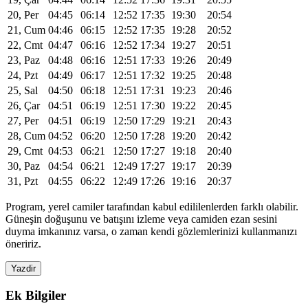
20, Per
04:45
06:14
12:52
17:35
19:30
20:54
21, Cum
04:46
06:15
12:52
17:35
19:28
20:52
22, Cmt
04:47
06:16
12:52
17:34
19:27
20:51
23, Paz
04:48
06:16
12:51
17:33
19:26
20:49
24, Pzt
04:49
06:17
12:51
17:32
19:25
20:48
25, Sal
04:50
06:18
12:51
17:31
19:23
20:46
26, Çar
04:51
06:19
12:51
17:30
19:22
20:45
27, Per
04:51
06:19
12:50
17:29
19:21
20:43
28, Cum
04:52
06:20
12:50
17:28
19:20
20:42
29, Cmt
04:53
06:21
12:50
17:27
19:18
20:40
30, Paz
04:54
06:21
12:49
17:27
19:17
20:39
31, Pzt
04:55
06:22
12:49
17:26
19:16
20:37
Program, yerel camiler tarafından kabul edililenlerden farklı olabilir.
Güneşin doğuşunu ve batışını izleme veya camiden ezan sesini
duyma imkanınız varsa, o zaman kendi gözlemlerinizi kullanmanızı
öneririz.
Yazdir
Ek Bilgiler