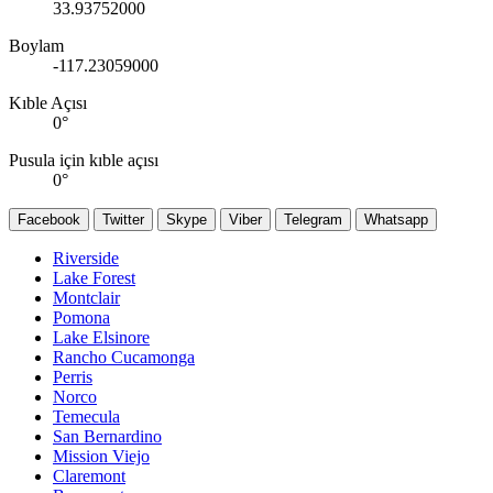
33.93752000
Boylam
-117.23059000
Kıble Açısı
0
°
Pusula için kıble açısı
0
°
Facebook
Twitter
Skype
Viber
Telegram
Whatsapp
Riverside
Lake Forest
Montclair
Pomona
Lake Elsinore
Rancho Cucamonga
Perris
Norco
Temecula
San Bernardino
Mission Viejo
Claremont