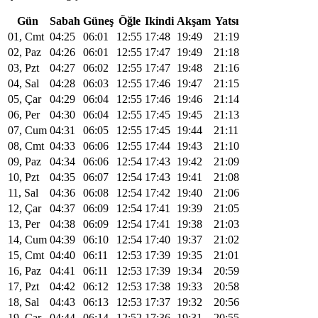
Gün
Sabah
Güneş
Öğle
Ikindi
Akşam
Yatsı
01, Cmt
04:25
06:01
12:55
17:48
19:49
21:19
02, Paz
04:26
06:01
12:55
17:47
19:49
21:18
03, Pzt
04:27
06:02
12:55
17:47
19:48
21:16
04, Sal
04:28
06:03
12:55
17:46
19:47
21:15
05, Çar
04:29
06:04
12:55
17:46
19:46
21:14
06, Per
04:30
06:04
12:55
17:45
19:45
21:13
07, Cum
04:31
06:05
12:55
17:45
19:44
21:11
08, Cmt
04:33
06:06
12:55
17:44
19:43
21:10
09, Paz
04:34
06:06
12:54
17:43
19:42
21:09
10, Pzt
04:35
06:07
12:54
17:43
19:41
21:08
11, Sal
04:36
06:08
12:54
17:42
19:40
21:06
12, Çar
04:37
06:09
12:54
17:41
19:39
21:05
13, Per
04:38
06:09
12:54
17:41
19:38
21:03
14, Cum
04:39
06:10
12:54
17:40
19:37
21:02
15, Cmt
04:40
06:11
12:53
17:39
19:35
21:01
16, Paz
04:41
06:11
12:53
17:39
19:34
20:59
17, Pzt
04:42
06:12
12:53
17:38
19:33
20:58
18, Sal
04:43
06:13
12:53
17:37
19:32
20:56
19, Çar
04:44
06:14
12:52
17:36
19:31
20:55