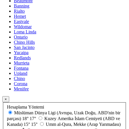
Beaumont
Banning
Rialto
Hemet
Eastvale
Wildomar
Loma Linda
Ontario
Chino Hills
San Jacinto
Yucaipa
Redlands
Murrieta
Fontana
Upland
Chino
Corona
Menifee
×
Hesaplama Yöntemi
Müslüman Dünya Ligi (Avrupa, Uzak Doğu, ABD'nin bir
parçası)
18°
17°
Kuzey Amerika İslam Cemiyeti (ABD ve
Kanada)
15°
15°
Umm al-Qura, Mekke (Arap Yarımadası)