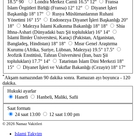
*
18.5°
90
Londra Merkez Camii
16.5°
12°
Fransa
İslam Örgütleri Birliği (Fransa)
12°
12°
Diyanet İşleri
Başkanlığı
18°
17°
Rusya Müslümanlarının Ruhani
Yönetimi
16°
15°
Endonezya Diyanet İşleri Başkanlığı
20°
18°
Malezya İslami Kalkınma Bakanlığı
18°
18°
Shia
Ithna-Ashari (Dünyadaki bazı Şii topluluklar)
16°
14°
İslami İlimler Üniversitesi, Karaçi (Pakistan, Afganistan,
Bangladeş, Hindistan)
18°
18°
Mısır Genel Araştırma
Kurumu (Afrika, Suriye, Lübnan, Malezya)
19.5°
17.5°
Jeofizik Enstitüsü, Tahran Üniversitesi (İran, bazı Şii
toplulukları)
17.7°
14°
Tataristan İslam Dini Merkezi
18°
15°
Diyanet İşleri ve Vakıflar Bakanlığı (Cezayir)
18°
17°
*
Akşam namazından 90 dakika sonra. Ramazan ayı boyunca - 120
dakika.
Hukuki ayarlar
Hanefi
Hanbeli, Maliki, Safii
Saat formatı
24 saat
13:00
12 saat
1:00 pm
©
2026
Namaz Vakitleri
Islami Takvim