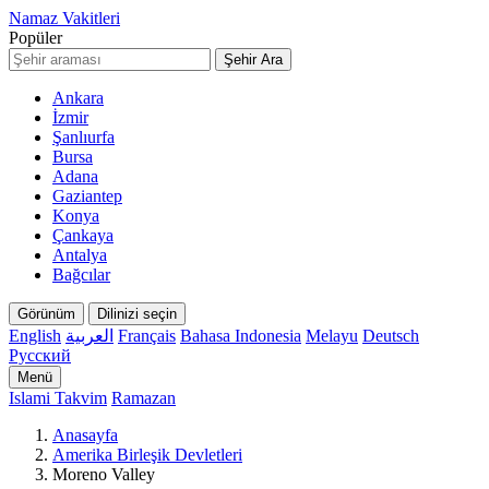
Namaz Vakitleri
Popüler
Şehir Ara
Ankara
İzmir
Şanlıurfa
Bursa
Adana
Gaziantep
Konya
Çankaya
Antalya
Bağcılar
Görünüm
Dilinizi seçin
English
العربية
Français
Bahasa Indonesia
Melayu
Deutsch
Русский
Menü
Islami Takvim
Ramazan
Anasayfa
Amerika Birleşik Devletleri
Moreno Valley