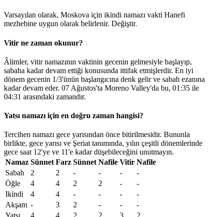
Varsayılan olarak, Moskova için ikindi namazı vakti Hanefi
mezhebine uygun olarak belirlenir.
Değiştir
.
Vitir ne zaman okunur?
Âlimler, vitir namazının vaktinin gecenin gelmesiyle başlayıp,
sabaha kadar devam ettiği konusunda ittifak etmişlerdir. En iyi
dönem gecenin 1/3'ünün başlangıcına denk gelir ve sabah ezanına
kadar devam eder. 07 Ağustos'ta Moreno Valley'da bu,
01:35
ile
04:31
arasındaki zamandır.
Yatsı namazı için en doğru zaman hangisi?
Tercihen namazı gece yarısından önce bitirilmesidir. Bununla
birlikte, gece yarısı ve Şeriat tanımında, yılın çeşitli dönemlerinde
gece saat 12'ye ve 11'e kadar düşebileceğini unutmayın.
Namaz
Sünnet
Farz
Sünnet
Nafile
Vitir
Nafile
Sabah
2
2
-
-
-
-
Öğle
4
4
2
2
-
-
Ikindi
4
4
-
-
-
-
Akşam
-
3
2
-
-
-
Yatsı
4
4
2
2
3
2