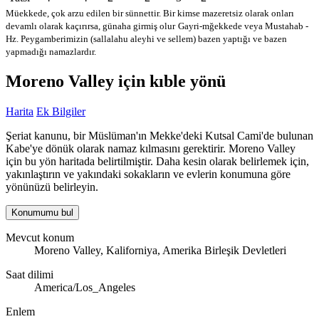
Müekkede, çok arzu edilen bir sünnettir. Bir kimse mazeretsiz olarak onları
devamlı olarak kaçırırsa, günaha girmiş olur
Gayri-mğekkede veya Mustahab -
Hz. Peygamberimizin (sallalahu aleyhi ve sellem) bazen yaptığı ve bazen
yapmadığı namazlardır.
Moreno Valley için kıble yönü
Harita
Ek Bilgiler
Şeriat kanunu, bir Müslüman'ın Mekke'deki Kutsal Cami'de bulunan
Kabe'ye dönük olarak namaz kılmasını gerektirir. Moreno Valley
için bu yön haritada belirtilmiştir. Daha kesin olarak belirlemek için,
yakınlaştırın ve yakındaki sokakların ve evlerin konumuna göre
yönünüzü belirleyin.
Konumumu bul
Mevcut konum
Moreno Valley, Kaliforniya, Amerika Birleşik Devletleri
Saat dilimi
America/Los_Angeles
Enlem