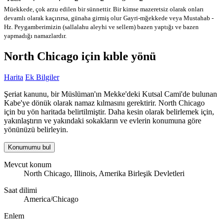
Müekkede, çok arzu edilen bir sünnettir. Bir kimse mazeretsiz olarak onları
devamlı olarak kaçırırsa, günaha girmiş olur
Gayri-mğekkede veya Mustahab -
Hz. Peygamberimizin (sallalahu aleyhi ve sellem) bazen yaptığı ve bazen
yapmadığı namazlardır.
North Chicago için kıble yönü
Harita
Ek Bilgiler
Şeriat kanunu, bir Müslüman'ın Mekke'deki Kutsal Cami'de bulunan
Kabe'ye dönük olarak namaz kılmasını gerektirir. North Chicago
için bu yön haritada belirtilmiştir. Daha kesin olarak belirlemek için,
yakınlaştırın ve yakındaki sokakların ve evlerin konumuna göre
yönünüzü belirleyin.
Konumumu bul
Mevcut konum
North Chicago, Illinois, Amerika Birleşik Devletleri
Saat dilimi
America/Chicago
Enlem