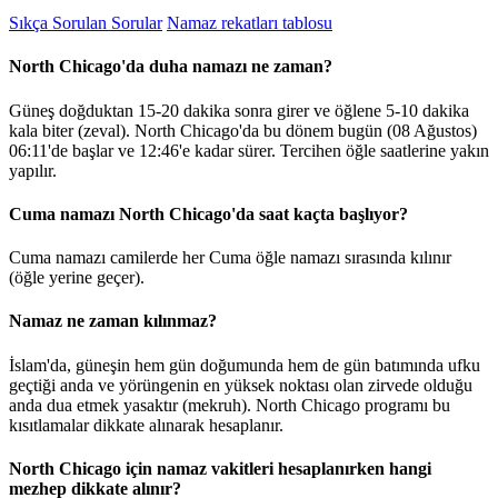
Sıkça Sorulan Sorular
Namaz rekatları tablosu
North Chicago'da duha namazı ne zaman?
Güneş doğduktan 15-20 dakika sonra girer ve öğlene 5-10 dakika
kala biter (zeval). North Chicago'da bu dönem bugün (08 Ağustos)
06:11
'de başlar ve
12:46
'e kadar sürer. Tercihen öğle saatlerine yakın
yapılır.
Cuma namazı North Chicago'da saat kaçta başlıyor?
Cuma namazı camilerde her Cuma öğle namazı sırasında kılınır
(öğle yerine geçer).
Namaz ne zaman kılınmaz?
İslam'da, güneşin hem gün doğumunda hem de gün batımında ufku
geçtiği anda ve yörüngenin en yüksek noktası olan zirvede olduğu
anda dua etmek yasaktır (mekruh). North Chicago programı bu
kısıtlamalar dikkate alınarak hesaplanır.
North Chicago için namaz vakitleri hesaplanırken hangi
mezhep dikkate alınır?