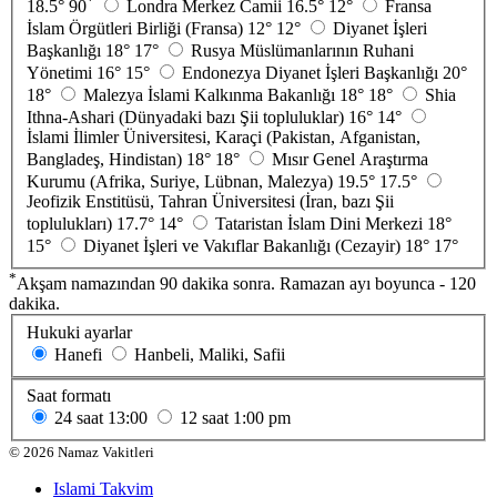
*
18.5°
90
Londra Merkez Camii
16.5°
12°
Fransa
İslam Örgütleri Birliği (Fransa)
12°
12°
Diyanet İşleri
Başkanlığı
18°
17°
Rusya Müslümanlarının Ruhani
Yönetimi
16°
15°
Endonezya Diyanet İşleri Başkanlığı
20°
18°
Malezya İslami Kalkınma Bakanlığı
18°
18°
Shia
Ithna-Ashari (Dünyadaki bazı Şii topluluklar)
16°
14°
İslami İlimler Üniversitesi, Karaçi (Pakistan, Afganistan,
Bangladeş, Hindistan)
18°
18°
Mısır Genel Araştırma
Kurumu (Afrika, Suriye, Lübnan, Malezya)
19.5°
17.5°
Jeofizik Enstitüsü, Tahran Üniversitesi (İran, bazı Şii
toplulukları)
17.7°
14°
Tataristan İslam Dini Merkezi
18°
15°
Diyanet İşleri ve Vakıflar Bakanlığı (Cezayir)
18°
17°
*
Akşam namazından 90 dakika sonra. Ramazan ayı boyunca - 120
dakika.
Hukuki ayarlar
Hanefi
Hanbeli, Maliki, Safii
Saat formatı
24 saat
13:00
12 saat
1:00 pm
©
2026
Namaz Vakitleri
Islami Takvim