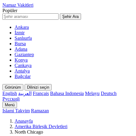
Namaz Vakitleri
Popüler
Şehir Ara
Ankara
İzmir
Şanlıurfa
Bursa
Adana
Gaziantep
Konya
Çankaya
Antalya
Bağcılar
Görünüm
Dilinizi seçin
English
العربية
Français
Bahasa Indonesia
Melayu
Deutsch
Русский
Menü
Islami Takvim
Ramazan
Anasayfa
Amerika Birleşik Devletleri
North Chicago