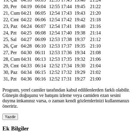
20, Per
04:19
06:04
12:55
17:44
19:45
21:22
21, Cum
04:21
06:05
12:54
17:43
19:43
21:20
22, Cmt
04:22
06:06
12:54
17:42
19:42
21:18
23, Paz
04:24
06:07
12:54
17:41
19:40
21:16
24, Pzt
04:25
06:08
12:54
17:40
19:38
21:14
25, Sal
04:27
06:09
12:53
17:38
19:37
21:12
26, Çar
04:28
06:10
12:53
17:37
19:35
21:10
27, Per
04:30
06:11
12:53
17:36
19:34
21:08
28, Cum
04:31
06:13
12:53
17:35
19:32
21:06
29, Cmt
04:33
06:14
12:52
17:34
19:30
21:04
30, Paz
04:34
06:15
12:52
17:32
19:29
21:02
31, Pzt
04:36
06:16
12:52
17:31
19:27
21:00
Program, yerel camiler tarafından kabul edililenlerden farklı olabilir.
Güneşin doğuşunu ve batışını izleme veya camiden ezan sesini
duyma imkanınız varsa, o zaman kendi gözlemlerinizi kullanmanızı
öneririz.
Yazdir
Ek Bilgiler