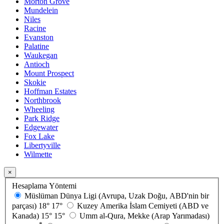
Morton Grove
Mundelein
Niles
Racine
Evanston
Palatine
Waukegan
Antioch
Mount Prospect
Skokie
Hoffman Estates
Northbrook
Wheeling
Park Ridge
Edgewater
Fox Lake
Libertyville
Wilmette
×
Hesaplama Yöntemi
Müslüman Dünya Ligi (Avrupa, Uzak Doğu, ABD'nin bir
parçası)
18°
17°
Kuzey Amerika İslam Cemiyeti (ABD ve
Kanada)
15°
15°
Umm al-Qura, Mekke (Arap Yarımadası)