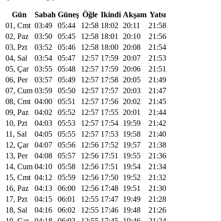
Gün
Sabah
Güneş
Öğle
Ikindi
Akşam
Yatsı
01, Cmt
03:49
05:44
12:58
18:02
20:11
21:58
02, Paz
03:50
05:45
12:58
18:01
20:10
21:56
03, Pzt
03:52
05:46
12:58
18:00
20:08
21:54
04, Sal
03:54
05:47
12:57
17:59
20:07
21:53
05, Çar
03:55
05:48
12:57
17:59
20:06
21:51
06, Per
03:57
05:49
12:57
17:58
20:05
21:49
07, Cum
03:59
05:50
12:57
17:57
20:03
21:47
08, Cmt
04:00
05:51
12:57
17:56
20:02
21:45
09, Paz
04:02
05:52
12:57
17:55
20:01
21:44
10, Pzt
04:03
05:53
12:57
17:54
19:59
21:42
11, Sal
04:05
05:55
12:57
17:53
19:58
21:40
12, Çar
04:07
05:56
12:56
17:52
19:57
21:38
13, Per
04:08
05:57
12:56
17:51
19:55
21:36
14, Cum
04:10
05:58
12:56
17:51
19:54
21:34
15, Cmt
04:12
05:59
12:56
17:50
19:52
21:32
16, Paz
04:13
06:00
12:56
17:48
19:51
21:30
17, Pzt
04:15
06:01
12:55
17:47
19:49
21:28
18, Sal
04:16
06:02
12:55
17:46
19:48
21:26
19, Çar
04:18
06:03
12:55
17:45
19:46
21:24