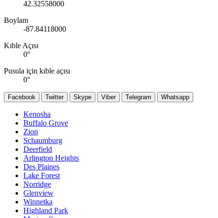
42.32558000
Boylam
-87.84118000
Kıble Açısı
0
°
Pusula için kıble açısı
0
°
Facebook
Twitter
Skype
Viber
Telegram
Whatsapp
Kenosha
Buffalo Grove
Zion
Schaumburg
Deerfield
Arlington Heights
Des Plaines
Lake Forest
Norridge
Glenview
Winnetka
Highland Park