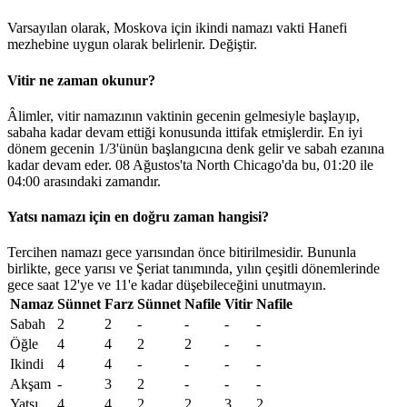
Varsayılan olarak, Moskova için ikindi namazı vakti Hanefi
mezhebine uygun olarak belirlenir.
Değiştir
.
Vitir ne zaman okunur?
Âlimler, vitir namazının vaktinin gecenin gelmesiyle başlayıp,
sabaha kadar devam ettiği konusunda ittifak etmişlerdir. En iyi
dönem gecenin 1/3'ünün başlangıcına denk gelir ve sabah ezanına
kadar devam eder. 08 Ağustos'ta North Chicago'da bu,
01:20
ile
04:00
arasındaki zamandır.
Yatsı namazı için en doğru zaman hangisi?
Tercihen namazı gece yarısından önce bitirilmesidir. Bununla
birlikte, gece yarısı ve Şeriat tanımında, yılın çeşitli dönemlerinde
gece saat 12'ye ve 11'e kadar düşebileceğini unutmayın.
Namaz
Sünnet
Farz
Sünnet
Nafile
Vitir
Nafile
Sabah
2
2
-
-
-
-
Öğle
4
4
2
2
-
-
Ikindi
4
4
-
-
-
-
Akşam
-
3
2
-
-
-
Yatsı
4
4
2
2
3
2