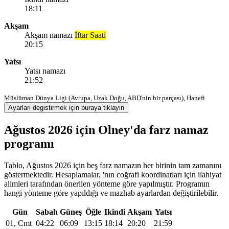
18:11
Akşam
Akşam namazı
İftar Saati
20:15
Yatsı
Yatsı namazı
21:52
Müslüman Dünya Ligi (Avrupa, Uzak Doğu, ABD'nin bir parçası), Hanefi
Ayarlari degistirmek için buraya tiklayin
Ağustos 2026 için Olney'da farz namaz
programı
Tablo, Ağustos 2026 için beş farz namazın her birinin tam zamanını
göstermektedir. Hesaplamalar, 'nın coğrafi koordinatları için ilahiyat
alimleri tarafından önerilen yönteme göre yapılmıştır. Programın
hangi yönteme göre yapıldığı ve mazhab ayarlardan değiştirilebilir.
Gün
Sabah
Güneş
Öğle
Ikindi
Akşam
Yatsı
01, Cmt
04:22
06:09
13:15
18:14
20:20
21:59