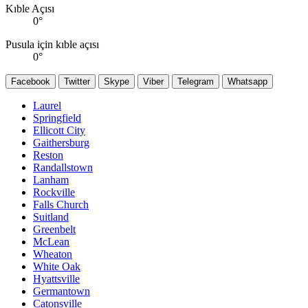
Kıble Açısı
0
°
Pusula için kıble açısı
0
°
Facebook
Twitter
Skype
Viber
Telegram
Whatsapp
Laurel
Springfield
Ellicott City
Gaithersburg
Reston
Randallstown
Lanham
Rockville
Falls Church
Suitland
Greenbelt
McLean
Wheaton
White Oak
Hyattsville
Germantown
Catonsville