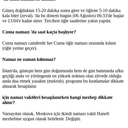
Güneş doğduktan 15-20 dakika sonra girer ve öğlene 5-10 dakika
kala biter (zeval). 'da bu dönem bugün (06 Ağustos)
06:33
'de başlar
ve
13:04
'e kadar sürer. Tercihen öğle saatlerine yakın yapılır.
Cuma namazı 'da saat kaçta başlıyor?
Cuma namazı camilerde her Cuma öğle namazı sırasında kılınır
(öğle yerine geçer).
Namaz ne zaman kılınmaz?
İslam'da, güneşin hem gün doğumunda hem de gün batımında ufku
geçtiği anda ve yörüngenin en yüksek noktası olan zirvede olduğu
anda dua etmek yasaktır (mekruh). programı bu kısıtlamalar dikkate
alınarak hesaplanır.
için namaz vakitleri hesaplanırken hangi mezhep dikkate
alınır?
Varsayılan olarak, Moskova için ikindi namazı vakti Hanefi
mezhebine uygun olarak belirlenir.
Değiştir
.