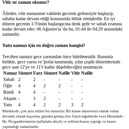
Vitir ne zaman okunur?
Âlimler, vitir namazının vaktinin gecenin gelmesiyle başlayıp,
sabaha kadar devam ettiği konusunda ittifak etmişlerdir. En iyi
dönem gecenin 1/3'ünün başlangıcına denk gelir ve sabah ezanına
kadar devam eder. 06 Ağustos'ta 'da bu,
01:44
ile
04:29
arasındaki
zamandır.
Yatsı namazı için en doğru zaman hangisi?
Tercihen namazı gece yarısından önce bitirilmesidir. Bununla
birlikte, gece yarısı ve Şeriat tanımında, yılın çeşitli dönemlerinde
gece saat 12'ye ve 11'e kadar düşebileceğini unutmayın.
Namaz
Sünnet
Farz
Sünnet
Nafile
Vitir
Nafile
Sabah
2
2
-
-
-
-
Öğle
4
4
2
2
-
-
Ikindi
4
4
-
-
-
-
Akşam
-
3
2
-
-
-
Yatsı
4
4
2
2
3
2
Müekkede, çok arzu edilen bir sünnettir. Bir kimse mazeretsiz olarak onları
devamlı olarak kaçırırsa, günaha girmiş olur
Gayri-mğekkede veya Mustahab -
Hz. Peygamberimizin (sallalahu aleyhi ve sellem) bazen yaptığı ve bazen
yapmadığı namazlardır.