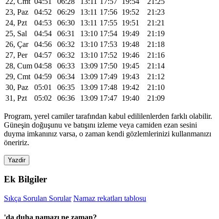
22, Cmt
04:51
06:28
13:11
17:57
19:54
21:25
23, Paz
04:52
06:29
13:11
17:56
19:52
21:23
24, Pzt
04:53
06:30
13:11
17:55
19:51
21:21
25, Sal
04:54
06:31
13:10
17:54
19:49
21:19
26, Çar
04:56
06:32
13:10
17:53
19:48
21:18
27, Per
04:57
06:32
13:10
17:52
19:46
21:16
28, Cum
04:58
06:33
13:09
17:50
19:45
21:14
29, Cmt
04:59
06:34
13:09
17:49
19:43
21:12
30, Paz
05:01
06:35
13:09
17:48
19:42
21:10
31, Pzt
05:02
06:36
13:09
17:47
19:40
21:09
Program, yerel camiler tarafından kabul edililenlerden farklı olabilir.
Güneşin doğuşunu ve batışını izleme veya camiden ezan sesini
duyma imkanınız varsa, o zaman kendi gözlemlerinizi kullanmanızı
öneririz.
Yazdir
Ek Bilgiler
Sıkça Sorulan Sorular
Namaz rekatları tablosu
'da duha namazı ne zaman?