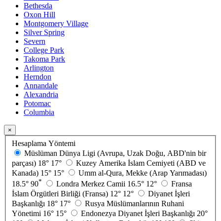
Bethesda
Oxon Hill
Montgomery Village
Silver Spring
Severn
College Park
Takoma Park
Arlington
Herndon
Annandale
Alexandria
Potomac
Columbia
×
Hesaplama Yöntemi
Müslüman Dünya Ligi (Avrupa, Uzak Doğu, ABD'nin bir
parçası)
18°
17°
Kuzey Amerika İslam Cemiyeti (ABD ve
Kanada)
15°
15°
Umm al-Qura, Mekke (Arap Yarımadası)
*
18.5°
90
Londra Merkez Camii
16.5°
12°
Fransa
İslam Örgütleri Birliği (Fransa)
12°
12°
Diyanet İşleri
Başkanlığı
18°
17°
Rusya Müslümanlarının Ruhani
Yönetimi
16°
15°
Endonezya Diyanet İşleri Başkanlığı
20°