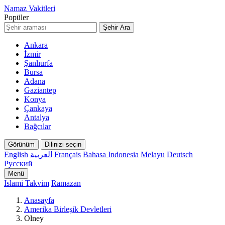
Namaz Vakitleri
Popüler
Şehir Ara
Ankara
İzmir
Şanlıurfa
Bursa
Adana
Gaziantep
Konya
Çankaya
Antalya
Bağcılar
Görünüm
Dilinizi seçin
English
العربية
Français
Bahasa Indonesia
Melayu
Deutsch
Русский
Menü
Islami Takvim
Ramazan
Anasayfa
Amerika Birleşik Devletleri
Olney