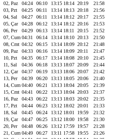
02, Paz
04:24
06:10
13:15
18:14
20:19
21:58
03, Pzt
04:25
06:11
13:14
18:13
20:18
21:56
04, Sal
04:27
06:11
13:14
18:12
20:17
21:55
05, Çar
04:28
06:12
13:14
18:12
20:16
21:53
06, Per
04:29
06:13
13:14
18:11
20:15
21:52
07, Cum
04:31
06:14
13:14
18:10
20:13
21:50
08, Cmt
04:32
06:15
13:14
18:09
20:12
21:48
09, Paz
04:33
06:16
13:14
18:09
20:11
21:47
10, Pzt
04:35
06:17
13:14
18:08
20:10
21:45
11, Sal
04:36
06:18
13:13
18:07
20:09
21:44
12, Çar
04:37
06:19
13:13
18:06
20:07
21:42
13, Per
04:39
06:20
13:13
18:05
20:06
21:40
14, Cum
04:40
06:21
13:13
18:04
20:05
21:39
15, Cmt
04:41
06:22
13:13
18:04
20:03
21:37
16, Paz
04:43
06:22
13:13
18:03
20:02
21:35
17, Pzt
04:44
06:23
13:12
18:02
20:01
21:33
18, Sal
04:45
06:24
13:12
18:01
19:59
21:32
19, Çar
04:47
06:25
13:12
18:00
19:58
21:30
20, Per
04:48
06:26
13:12
17:59
19:57
21:28
21, Cum
04:49
06:27
13:11
17:58
19:55
21:26