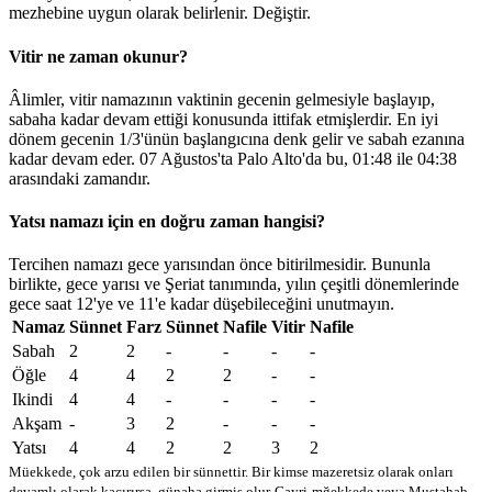
mezhebine uygun olarak belirlenir.
Değiştir
.
Vitir ne zaman okunur?
Âlimler, vitir namazının vaktinin gecenin gelmesiyle başlayıp,
sabaha kadar devam ettiği konusunda ittifak etmişlerdir. En iyi
dönem gecenin 1/3'ünün başlangıcına denk gelir ve sabah ezanına
kadar devam eder. 07 Ağustos'ta Palo Alto'da bu,
01:48
ile
04:38
arasındaki zamandır.
Yatsı namazı için en doğru zaman hangisi?
Tercihen namazı gece yarısından önce bitirilmesidir. Bununla
birlikte, gece yarısı ve Şeriat tanımında, yılın çeşitli dönemlerinde
gece saat 12'ye ve 11'e kadar düşebileceğini unutmayın.
Namaz
Sünnet
Farz
Sünnet
Nafile
Vitir
Nafile
Sabah
2
2
-
-
-
-
Öğle
4
4
2
2
-
-
Ikindi
4
4
-
-
-
-
Akşam
-
3
2
-
-
-
Yatsı
4
4
2
2
3
2
Müekkede, çok arzu edilen bir sünnettir. Bir kimse mazeretsiz olarak onları
devamlı olarak kaçırırsa, günaha girmiş olur
Gayri-mğekkede veya Mustahab -