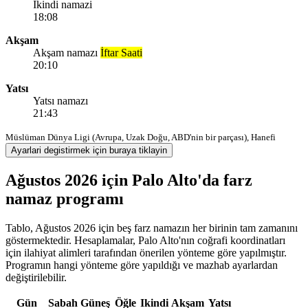
Ikindi namazi
18:08
Akşam
Akşam namazı
İftar Saati
20:10
Yatsı
Yatsı namazı
21:43
Müslüman Dünya Ligi (Avrupa, Uzak Doğu, ABD'nin bir parçası), Hanefi
Ayarlari degistirmek için buraya tiklayin
Ağustos 2026 için Palo Alto'da farz
namaz programı
Tablo, Ağustos 2026 için beş farz namazın her birinin tam zamanını
göstermektedir. Hesaplamalar, Palo Alto'nın coğrafi koordinatları
için ilahiyat alimleri tarafından önerilen yönteme göre yapılmıştır.
Programın hangi yönteme göre yapıldığı ve mazhab ayarlardan
değiştirilebilir.
Gün
Sabah
Güneş
Öğle
Ikindi
Akşam
Yatsı