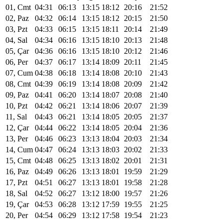
01, Cmt
04:31
06:13
13:15
18:12
20:16
21:52
02, Paz
04:32
06:14
13:15
18:12
20:15
21:50
03, Pzt
04:33
06:15
13:15
18:11
20:14
21:49
04, Sal
04:34
06:16
13:15
18:10
20:13
21:48
05, Çar
04:36
06:16
13:15
18:10
20:12
21:46
06, Per
04:37
06:17
13:14
18:09
20:11
21:45
07, Cum
04:38
06:18
13:14
18:08
20:10
21:43
08, Cmt
04:39
06:19
13:14
18:08
20:09
21:42
09, Paz
04:41
06:20
13:14
18:07
20:08
21:40
10, Pzt
04:42
06:21
13:14
18:06
20:07
21:39
11, Sal
04:43
06:21
13:14
18:05
20:05
21:37
12, Çar
04:44
06:22
13:14
18:05
20:04
21:36
13, Per
04:46
06:23
13:13
18:04
20:03
21:34
14, Cum
04:47
06:24
13:13
18:03
20:02
21:33
15, Cmt
04:48
06:25
13:13
18:02
20:01
21:31
16, Paz
04:49
06:26
13:13
18:01
19:59
21:29
17, Pzt
04:51
06:27
13:13
18:01
19:58
21:28
18, Sal
04:52
06:27
13:12
18:00
19:57
21:26
19, Çar
04:53
06:28
13:12
17:59
19:55
21:25
20, Per
04:54
06:29
13:12
17:58
19:54
21:23