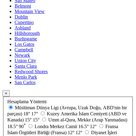
San Mateo
Belmont
Mountain View
Dublin
Cupertino
Ashland
Hillsborough
Burlingame
Los Gatos
Campbell
Newark
Union City
Santa Clara
Redwood Shores
Menlo Park
San Carlos
×
Hesaplama Yöntemi
Müslüman Dünya Ligi (Avrupa, Uzak Doğu, ABD'nin bir
parçası)
18°
17°
Kuzey Amerika İslam Cemiyeti (ABD ve
Kanada)
15°
15°
Umm al-Qura, Mekke (Arap Yarımadası)
*
18.5°
90
Londra Merkez Camii
16.5°
12°
Fransa
İslam Örgütleri Birliği (Fransa)
12°
12°
Diyanet İşleri