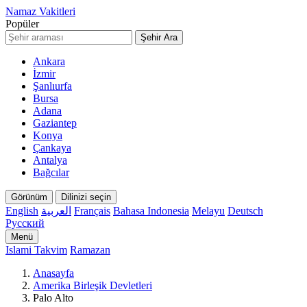
Namaz Vakitleri
Popüler
Şehir Ara
Ankara
İzmir
Şanlıurfa
Bursa
Adana
Gaziantep
Konya
Çankaya
Antalya
Bağcılar
Görünüm
Dilinizi seçin
English
العربية
Français
Bahasa Indonesia
Melayu
Deutsch
Русский
Menü
Islami Takvim
Ramazan
Anasayfa
Amerika Birleşik Devletleri
Palo Alto