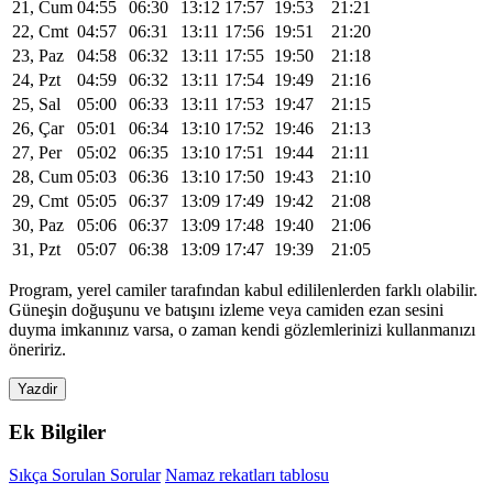
21, Cum
04:55
06:30
13:12
17:57
19:53
21:21
22, Cmt
04:57
06:31
13:11
17:56
19:51
21:20
23, Paz
04:58
06:32
13:11
17:55
19:50
21:18
24, Pzt
04:59
06:32
13:11
17:54
19:49
21:16
25, Sal
05:00
06:33
13:11
17:53
19:47
21:15
26, Çar
05:01
06:34
13:10
17:52
19:46
21:13
27, Per
05:02
06:35
13:10
17:51
19:44
21:11
28, Cum
05:03
06:36
13:10
17:50
19:43
21:10
29, Cmt
05:05
06:37
13:09
17:49
19:42
21:08
30, Paz
05:06
06:37
13:09
17:48
19:40
21:06
31, Pzt
05:07
06:38
13:09
17:47
19:39
21:05
Program, yerel camiler tarafından kabul edililenlerden farklı olabilir.
Güneşin doğuşunu ve batışını izleme veya camiden ezan sesini
duyma imkanınız varsa, o zaman kendi gözlemlerinizi kullanmanızı
öneririz.
Yazdir
Ek Bilgiler
Sıkça Sorulan Sorular
Namaz rekatları tablosu