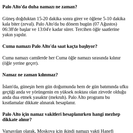
Palo Alto'da duha namazı ne zaman?
Güneş doğduktan 15-20 dakika sonra girer ve öğlene 5-10 dakika
kala biter (zeval). Palo Alto'da bu dönem bugün (07 Ağustos)
06:38
'de başlar ve
13:04
'e kadar sürer. Tercihen öğle saatlerine
yakın yapılır.
Cuma namazı Palo Alto'da saat kaçta başlıyor?
Cuma namazı camilerde her Cuma öğle namazı sırasında kılınır
(öğle yerine geçer).
Namaz ne zaman kılınmaz?
İslam'da, güneşin hem gün doğumunda hem de gün batımında ufku
geçtiği anda ve yörüngenin en yüksek noktası olan zirvede olduğu
anda dua etmek yasaktır (mekruh). Palo Alto programı bu
kısıtlamalar dikkate alınarak hesaplanır.
Palo Alto için namaz vakitleri hesaplanırken hangi mezhep
dikkate alınır?
Varsayılan olarak, Moskova için ikindi namazı vakti Hanefi