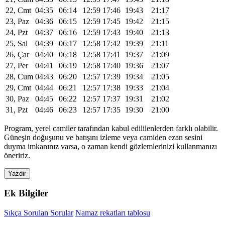
22, Cmt
04:35
06:14
12:59
17:46
19:43
21:17
23, Paz
04:36
06:15
12:59
17:45
19:42
21:15
24, Pzt
04:37
06:16
12:59
17:43
19:40
21:13
25, Sal
04:39
06:17
12:58
17:42
19:39
21:11
26, Çar
04:40
06:18
12:58
17:41
19:37
21:09
27, Per
04:41
06:19
12:58
17:40
19:36
21:07
28, Cum
04:43
06:20
12:57
17:39
19:34
21:05
29, Cmt
04:44
06:21
12:57
17:38
19:33
21:04
30, Paz
04:45
06:22
12:57
17:37
19:31
21:02
31, Pzt
04:46
06:23
12:57
17:35
19:30
21:00
Program, yerel camiler tarafından kabul edililenlerden farklı olabilir.
Güneşin doğuşunu ve batışını izleme veya camiden ezan sesini
duyma imkanınız varsa, o zaman kendi gözlemlerinizi kullanmanızı
öneririz.
Yazdir
Ek Bilgiler
Sıkça Sorulan Sorular
Namaz rekatları tablosu