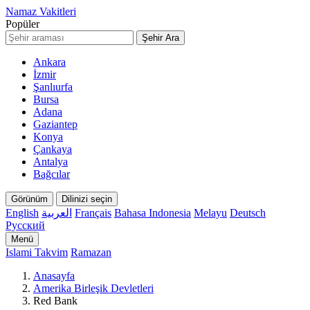
Namaz Vakitleri
Popüler
Şehir Ara
Ankara
İzmir
Şanlıurfa
Bursa
Adana
Gaziantep
Konya
Çankaya
Antalya
Bağcılar
Görünüm
Dilinizi seçin
English
العربية
Français
Bahasa Indonesia
Melayu
Deutsch
Русский
Menü
Islami Takvim
Ramazan
Anasayfa
Amerika Birleşik Devletleri
Red Bank