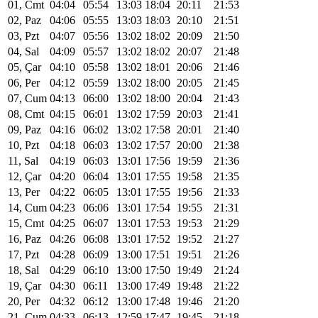
01, Cmt
04:04
05:54
13:03
18:04
20:11
21:53
02, Paz
04:06
05:55
13:03
18:03
20:10
21:51
03, Pzt
04:07
05:56
13:02
18:02
20:09
21:50
04, Sal
04:09
05:57
13:02
18:02
20:07
21:48
05, Çar
04:10
05:58
13:02
18:01
20:06
21:46
06, Per
04:12
05:59
13:02
18:00
20:05
21:45
07, Cum
04:13
06:00
13:02
18:00
20:04
21:43
08, Cmt
04:15
06:01
13:02
17:59
20:03
21:41
09, Paz
04:16
06:02
13:02
17:58
20:01
21:40
10, Pzt
04:18
06:03
13:02
17:57
20:00
21:38
11, Sal
04:19
06:03
13:01
17:56
19:59
21:36
12, Çar
04:20
06:04
13:01
17:55
19:58
21:35
13, Per
04:22
06:05
13:01
17:55
19:56
21:33
14, Cum
04:23
06:06
13:01
17:54
19:55
21:31
15, Cmt
04:25
06:07
13:01
17:53
19:53
21:29
16, Paz
04:26
06:08
13:01
17:52
19:52
21:27
17, Pzt
04:28
06:09
13:00
17:51
19:51
21:26
18, Sal
04:29
06:10
13:00
17:50
19:49
21:24
19, Çar
04:30
06:11
13:00
17:49
19:48
21:22
20, Per
04:32
06:12
13:00
17:48
19:46
21:20
21, Cum
04:33
06:13
12:59
17:47
19:45
21:18