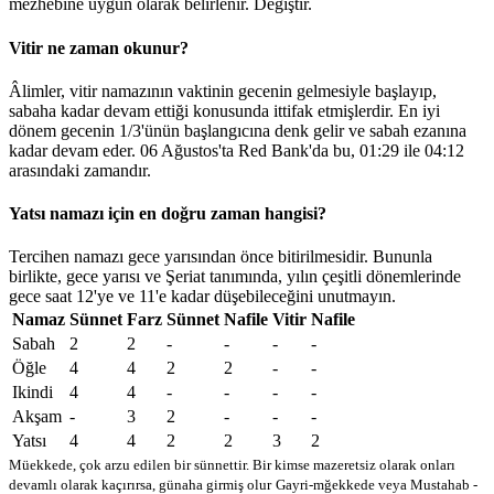
mezhebine uygun olarak belirlenir.
Değiştir
.
Vitir ne zaman okunur?
Âlimler, vitir namazının vaktinin gecenin gelmesiyle başlayıp,
sabaha kadar devam ettiği konusunda ittifak etmişlerdir. En iyi
dönem gecenin 1/3'ünün başlangıcına denk gelir ve sabah ezanına
kadar devam eder. 06 Ağustos'ta Red Bank'da bu,
01:29
ile
04:12
arasındaki zamandır.
Yatsı namazı için en doğru zaman hangisi?
Tercihen namazı gece yarısından önce bitirilmesidir. Bununla
birlikte, gece yarısı ve Şeriat tanımında, yılın çeşitli dönemlerinde
gece saat 12'ye ve 11'e kadar düşebileceğini unutmayın.
Namaz
Sünnet
Farz
Sünnet
Nafile
Vitir
Nafile
Sabah
2
2
-
-
-
-
Öğle
4
4
2
2
-
-
Ikindi
4
4
-
-
-
-
Akşam
-
3
2
-
-
-
Yatsı
4
4
2
2
3
2
Müekkede, çok arzu edilen bir sünnettir. Bir kimse mazeretsiz olarak onları
devamlı olarak kaçırırsa, günaha girmiş olur
Gayri-mğekkede veya Mustahab -