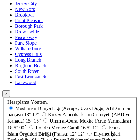
Jersey City
New York
Brooklyn
Point Pleasant
Borough Park
Brownsville
Piscataway
Park Slope
Williamsburg
Cypress Hills
Long Branch
Brighton Beach
South River
East Brunswick
Lakewood
×
Hesaplama Yöntemi
Müslüman Dünya Ligi (Avrupa, Uzak Doğu, ABD'nin bir
parçası)
18°
17°
Kuzey Amerika İslam Cemiyeti (ABD ve
Kanada)
15°
15°
Umm al-Qura, Mekke (Arap Yarımadası)
*
18.5°
90
Londra Merkez Camii
16.5°
12°
Fransa
İslam Örgütleri Birliği (Fransa)
12°
12°
Diyanet İşleri