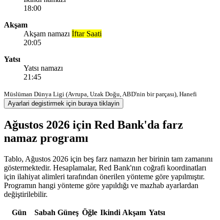
18:00
Akşam
Akşam namazı
İftar Saati
20:05
Yatsı
Yatsı namazı
21:45
Müslüman Dünya Ligi (Avrupa, Uzak Doğu, ABD'nin bir parçası), Hanefi
Ayarlari degistirmek için buraya tiklayin
Ağustos 2026 için Red Bank'da farz
namaz programı
Tablo, Ağustos 2026 için beş farz namazın her birinin tam zamanını
göstermektedir. Hesaplamalar, Red Bank'nın coğrafi koordinatları
için ilahiyat alimleri tarafından önerilen yönteme göre yapılmıştır.
Programın hangi yönteme göre yapıldığı ve mazhab ayarlardan
değiştirilebilir.
Gün
Sabah
Güneş
Öğle
Ikindi
Akşam
Yatsı