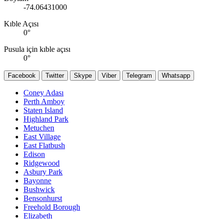
-74.06431000
Kıble Açısı
0
°
Pusula için kıble açısı
0
°
Facebook
Twitter
Skype
Viber
Telegram
Whatsapp
Coney Adası
Perth Amboy
Staten Island
Highland Park
Metuchen
East Village
East Flatbush
Edison
Ridgewood
Asbury Park
Bayonne
Bushwick
Bensonhurst
Freehold Borough
Elizabeth