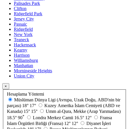
Palisades Park
Clifton
Ridgefield Park
Jersey City
Passaic
Ridgefield
New York
Teaneck
Hackensack
Kearny
Harrison
Williamsburg
Manhattan
Morningside Heights
Union City
×
Hesaplama Yöntemi
Müslüman Dünya Ligi (Avrupa, Uzak Doğu, ABD'nin bir
parçası)
18°
17°
Kuzey Amerika İslam Cemiyeti (ABD ve
Kanada)
15°
15°
Umm al-Qura, Mekke (Arap Yarımadası)
*
18.5°
90
Londra Merkez Camii
16.5°
12°
Fransa
İslam Örgütleri Birliği (Fransa)
12°
12°
Diyanet İşleri