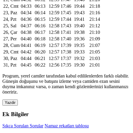
22, Cmt
04:33
06:13
12:59
17:46
19:44
21:18
23, Paz
04:34
06:14
12:59
17:45
19:43
21:16
24, Pzt
04:36
06:15
12:59
17:44
19:41
21:14
25, Sal
04:37
06:16
12:58
17:43
19:40
21:12
26, Çar
04:38
06:17
12:58
17:41
19:38
21:10
27, Per
04:40
06:18
12:58
17:40
19:36
21:09
28, Cum
04:41
06:19
12:57
17:39
19:35
21:07
29, Cmt
04:42
06:20
12:57
17:38
19:33
21:05
30, Paz
04:44
06:21
12:57
17:37
19:32
21:03
31, Pzt
04:45
06:22
12:56
17:35
19:30
21:01
Program, yerel camiler tarafından kabul edililenlerden farklı olabilir.
Güneşin doğuşunu ve batışını izleme veya camiden ezan sesini
duyma imkanınız varsa, o zaman kendi gözlemlerinizi kullanmanızı
öneririz.
Yazdir
Ek Bilgiler
Sıkça Sorulan Sorular
Namaz rekatları tablosu