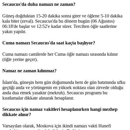
Secaucus'da duha namazı ne zaman?
Güneş doğduktan 15-20 dakika sonra girer ve öğlene 5-10 dakika
kala biter (zeval). Secaucus'da bu dönem bugün (06 Ağustos)
06:18
'de başlar ve
12:52
'e kadar sürer. Tercihen öğle saatlerine
yakın yapılır.
Cuma namazı Secaucus'da saat kaçta başlıyor?
Cuma namazı camilerde her Cuma öğle namazı sırasında kılınır
(öğle yerine geçer).
Namaz ne zaman kılınmaz?
İslam'da, güneşin hem gün doğumunda hem de gün batımında ufku
geçtiği anda ve yörüngenin en yüksek noktası olan zirvede olduğu
anda dua etmek yasaktır (mekruh). Secaucus programı bu
kısıtlamalar dikkate alınarak hesaplanır.
Secaucus için namaz vakitleri hesaplanırken hangi mezhep
dikkate alınır?
Varsayılan olarak, Moskova için ikindi namazı vakti Hanefi