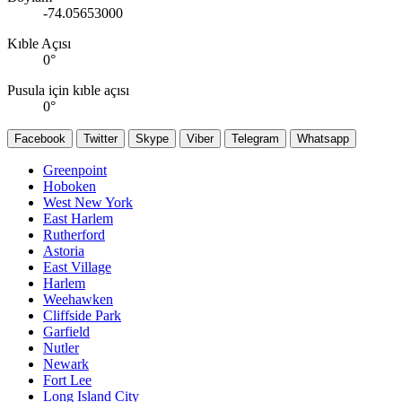
-74.05653000
Kıble Açısı
0
°
Pusula için kıble açısı
0
°
Facebook
Twitter
Skype
Viber
Telegram
Whatsapp
Greenpoint
Hoboken
West New York
East Harlem
Rutherford
Astoria
East Village
Harlem
Weehawken
Cliffside Park
Garfield
Nutler
Newark
Fort Lee
Long Island City