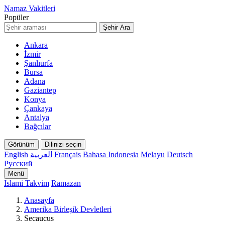
Namaz Vakitleri
Popüler
Şehir Ara
Ankara
İzmir
Şanlıurfa
Bursa
Adana
Gaziantep
Konya
Çankaya
Antalya
Bağcılar
Görünüm
Dilinizi seçin
English
العربية
Français
Bahasa Indonesia
Melayu
Deutsch
Русский
Menü
Islami Takvim
Ramazan
Anasayfa
Amerika Birleşik Devletleri
Secaucus