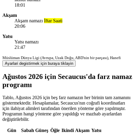
18:01
Akşam
Akşam namazı
İftar Saati
20:06
Yatsı
Yatsı namazı
21:47
Müslüman Dünya Ligi (Avrupa, Uzak Doğu, ABD'nin bir parçası), Hanefi
Ayarlari degistirmek için buraya tiklayin
Ağustos 2026 için Secaucus'da farz namaz
programı
Tablo, Ağustos 2026 için beş farz namazın her birinin tam zamanını
göstermektedir. Hesaplamalar, Secaucus'nın coğrafi koordinatları
için ilahiyat alimleri tarafından önerilen yönteme göre yapılmıştır.
Programın hangi yönteme göre yapıldığı ve mazhab ayarlardan
değiştirilebilir.
Gün
Sabah
Güneş
Öğle
Ikindi
Akşam
Yatsı