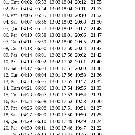
01, Cmt
04:02
05:53
13:03
18:04
20:12
21:55
02, Paz
04:04
05:54
13:03
18:04
20:11
21:53
03, Pzt
04:05
05:55
13:02
18:03
20:10
21:52
04, Sal
04:07
05:56
13:02
18:02
20:08
21:50
05, Çar
04:08
05:57
13:02
18:02
20:07
21:48
06, Per
04:10
05:58
13:02
18:01
20:06
21:47
07, Cum
04:11
05:59
13:02
18:00
20:05
21:45
08, Cmt
04:13
06:00
13:02
17:59
20:04
21:43
09, Paz
04:14
06:01
13:02
17:58
20:02
21:42
10, Pzt
04:16
06:02
13:02
17:58
20:01
21:40
11, Sal
04:17
06:03
13:01
17:57
20:00
21:38
12, Çar
04:19
06:04
13:01
17:56
19:58
21:36
13, Per
04:20
06:05
13:01
17:55
19:57
21:35
14, Cum
04:21
06:06
13:01
17:54
19:56
21:33
15, Cmt
04:23
06:07
13:01
17:53
19:54
21:31
16, Paz
04:24
06:08
13:00
17:52
19:53
21:29
17, Pzt
04:26
06:08
13:00
17:51
19:51
21:27
18, Sal
04:27
06:09
13:00
17:50
19:50
21:25
19, Çar
04:29
06:10
13:00
17:49
19:49
21:24
20, Per
04:30
06:11
13:00
17:48
19:47
21:22
21, Cum
04:32
06:12
12:59
17:47
19:46
21:20