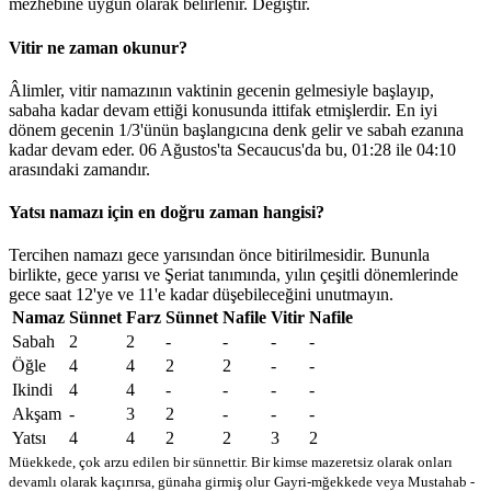
mezhebine uygun olarak belirlenir.
Değiştir
.
Vitir ne zaman okunur?
Âlimler, vitir namazının vaktinin gecenin gelmesiyle başlayıp,
sabaha kadar devam ettiği konusunda ittifak etmişlerdir. En iyi
dönem gecenin 1/3'ünün başlangıcına denk gelir ve sabah ezanına
kadar devam eder. 06 Ağustos'ta Secaucus'da bu,
01:28
ile
04:10
arasındaki zamandır.
Yatsı namazı için en doğru zaman hangisi?
Tercihen namazı gece yarısından önce bitirilmesidir. Bununla
birlikte, gece yarısı ve Şeriat tanımında, yılın çeşitli dönemlerinde
gece saat 12'ye ve 11'e kadar düşebileceğini unutmayın.
Namaz
Sünnet
Farz
Sünnet
Nafile
Vitir
Nafile
Sabah
2
2
-
-
-
-
Öğle
4
4
2
2
-
-
Ikindi
4
4
-
-
-
-
Akşam
-
3
2
-
-
-
Yatsı
4
4
2
2
3
2
Müekkede, çok arzu edilen bir sünnettir. Bir kimse mazeretsiz olarak onları
devamlı olarak kaçırırsa, günaha girmiş olur
Gayri-mğekkede veya Mustahab -