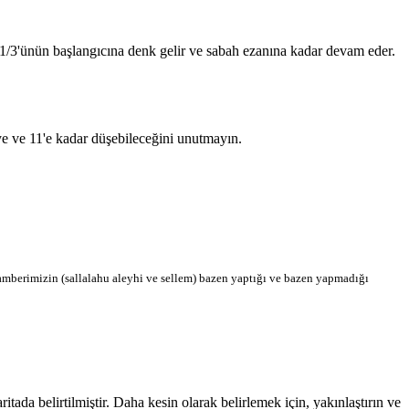
n 1/3'ünün başlangıcına denk gelir ve sabah ezanına kadar devam eder.
'ye ve 11'e kadar düşebileceğini unutmayın.
berimizin (sallalahu aleyhi ve sellem) bazen yaptığı ve bazen yapmadığı
da belirtilmiştir. Daha kesin olarak belirlemek için, yakınlaştırın ve