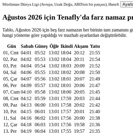
Müslüman Dünya Ligi (Avrupa, Uzak Doğu, ABD'nin bir parçası), Hanefi
Ayarla
Ağustos 2026 için Tenafly'da farz namaz 
Tablo, Ağustos 2026 için beş farz namazın her birinin tam zamanını gös
hangi yönteme göre yapıldığı ve mazhab ayarlardan değiştirilebilir.
Gün
Sabah
Güneş
Öğle
Ikindi
Akşam
Yatsı
01, Cmt
04:01
05:52
13:02
18:04
20:12
21:55
02, Paz
04:02
05:53
13:02
18:04
20:11
21:54
03, Pzt
04:04
05:54
13:02
18:03
20:09
21:52
04, Sal
04:06
05:55
13:02
18:02
20:08
21:50
05, Çar
04:07
05:56
13:02
18:01
20:07
21:49
06, Per
04:09
05:57
13:02
18:01
20:06
21:47
07, Cum
04:10
05:58
13:02
18:00
20:05
21:45
08, Cmt
04:12
05:59
13:01
17:59
20:03
21:44
09, Paz
04:13
06:00
13:01
17:58
20:02
21:42
10, Pzt
04:15
06:01
13:01
17:57
20:01
21:40
11, Sal
04:16
06:02
13:01
17:56
20:00
21:38
12, Çar
04:18
06:03
13:01
17:56
19:58
21:36
13, Per
04:19
06:04
13:01
17:55
19:57
21:35