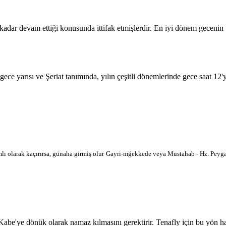
 kadar devam ettiği konusunda ittifak etmişlerdir. En iyi dönem geceni
 gece yarısı ve Şeriat tanımında, yılın çeşitli dönemlerinde gece saat 12
lı olarak kaçırırsa, günaha girmiş olur
Gayri-mğekkede veya Mustahab - Hz. Peygam
'ye dönük olarak namaz kılmasını gerektirir. Tenafly için bu yön harita