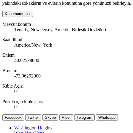
yakındaki sokakların ve evlerin konumuna göre yönünüzü belirleyin.
Konumumu bul
Mevcut konum
Tenafly, New Jersey, Amerika Birleşik Devletleri
Saat dilimi
America/New_York
Enlem
40.92538000
Boylam
-73.96292000
Kıble Açısı
0
°
Pusula için kıble açısı
0
°
Facebook
Twitter
Skype
Viber
Telegram
Whatsapp
Washington Heights