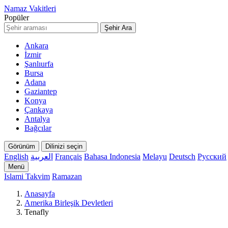
Namaz Vakitleri
Popüler
Şehir Ara
Ankara
İzmir
Şanlıurfa
Bursa
Adana
Gaziantep
Konya
Çankaya
Antalya
Bağcılar
Görünüm
Dilinizi seçin
English
العربية
Français
Bahasa Indonesia
Melayu
Deutsch
Русский
Menü
Islami Takvim
Ramazan
Anasayfa
Amerika Birleşik Devletleri
Tenafly