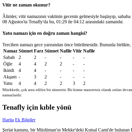
Vitir ne zaman okunur?
Âlimler, vitir namazının vaktinin gecenin gelmesiyle başlayıp, sabaha
08 Ağustos'ta Tenafly'da bu,
01:29
ile
04:12
arasındaki zamandır.
Yatsı namazı için en doğru zaman hangisi?
Tercihen namazı gece yarısından önce bitirilmesidir. Bununla birlikte,
Namaz
Sünnet
Farz
Sünnet
Nafile
Vitir
Nafile
Sabah
2
2
-
-
-
-
Öğle
4
4
2
2
-
-
Ikindi
4
4
-
-
-
-
Akşam
-
3
2
-
-
-
Yatsı
4
4
2
2
3
2
Müekkede, çok arzu edilen bir sünnettir. Bir kimse mazeretsiz olarak onları devam
namazlardır.
Tenafly için kıble yönü
Harita
Ek Bilgiler
Şeriat kanunu, bir Müslüman'ın Mekke'deki Kutsal Cami'de bulunan Kabe