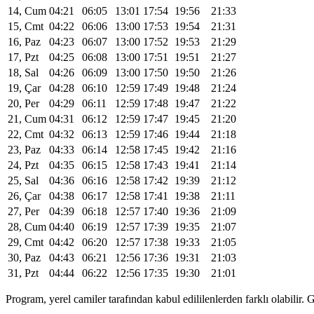
14, Cum
04:21
06:05
13:01
17:54
19:56
21:33
15, Cmt
04:22
06:06
13:00
17:53
19:54
21:31
16, Paz
04:23
06:07
13:00
17:52
19:53
21:29
17, Pzt
04:25
06:08
13:00
17:51
19:51
21:27
18, Sal
04:26
06:09
13:00
17:50
19:50
21:26
19, Çar
04:28
06:10
12:59
17:49
19:48
21:24
20, Per
04:29
06:11
12:59
17:48
19:47
21:22
21, Cum
04:31
06:12
12:59
17:47
19:45
21:20
22, Cmt
04:32
06:13
12:59
17:46
19:44
21:18
23, Paz
04:33
06:14
12:58
17:45
19:42
21:16
24, Pzt
04:35
06:15
12:58
17:43
19:41
21:14
25, Sal
04:36
06:16
12:58
17:42
19:39
21:12
26, Çar
04:38
06:17
12:58
17:41
19:38
21:11
27, Per
04:39
06:18
12:57
17:40
19:36
21:09
28, Cum
04:40
06:19
12:57
17:39
19:35
21:07
29, Cmt
04:42
06:20
12:57
17:38
19:33
21:05
30, Paz
04:43
06:21
12:56
17:36
19:31
21:03
31, Pzt
04:44
06:22
12:56
17:35
19:30
21:01
Program, yerel camiler tarafından kabul edililenlerden farklı olabili