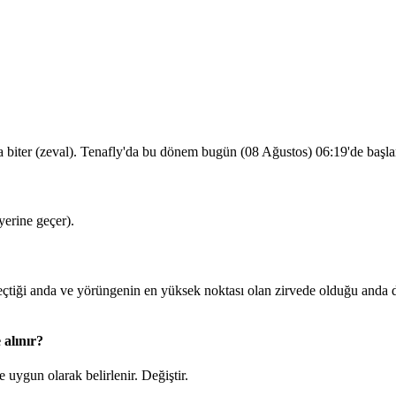
a biter (zeval). Tenafly'da bu dönem bugün (08 Ağustos)
06:19
'de başl
erine geçer).
iği anda ve yörüngenin en yüksek noktası olan zirvede olduğu anda du
 alınır?
 uygun olarak belirlenir.
Değiştir
.