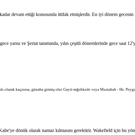
 kadar devam ettiği konusunda ittifak etmişlerdir. En iyi dönem geceni
 gece yarısı ve Şeriat tanımında, yılın çeşitli dönemlerinde gece saat 12
lı olarak kaçırırsa, günaha girmiş olur
Gayri-mğekkede veya Mustahab - Hz. Peygam
'ye dönük olarak namaz kılmasını gerektirir. Wakefield için bu yön hari