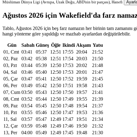
Müslüman Dünya Ligi (Avrupa, Uzak Doğu, ABD'nin bir parçası), Hanefi
Ayarla
Ağustos 2026 için Wakefield'da farz nama
Tablo, Ağustos 2026 için beş farz namazın her birinin tam zamanını gös
hangi yönteme göre yapıldığı ve mazhab ayarlardan değiştirilebilir.
Gün
Sabah
Güneş
Öğle
Ikindi
Akşam
Yatsı
01, Cmt
03:41
05:37
12:51
17:55
20:04
21:52
02, Paz
03:42
05:38
12:51
17:54
20:03
21:50
03, Pzt
03:44
05:39
12:50
17:53
20:02
21:48
04, Sal
03:46
05:40
12:50
17:53
20:01
21:47
05, Çar
03:47
05:41
12:50
17:52
19:59
21:45
06, Per
03:49
05:42
12:50
17:51
19:58
21:43
07, Cum
03:50
05:43
12:50
17:50
19:57
21:41
08, Cmt
03:52
05:44
12:50
17:49
19:55
21:39
09, Paz
03:54
05:45
12:50
17:48
19:54
21:37
10, Pzt
03:55
05:46
12:50
17:47
19:53
21:36
11, Sal
03:57
05:47
12:49
17:47
19:51
21:34
12, Çar
03:59
05:48
12:49
17:46
19:50
21:32
13, Per
04:00
05:49
12:49
17:45
19:48
21:30