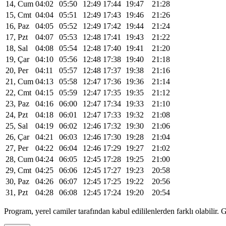
14, Cum
04:02
05:50
12:49
17:44
19:47
21:28
15, Cmt
04:04
05:51
12:49
17:43
19:46
21:26
16, Paz
04:05
05:52
12:49
17:42
19:44
21:24
17, Pzt
04:07
05:53
12:48
17:41
19:43
21:22
18, Sal
04:08
05:54
12:48
17:40
19:41
21:20
19, Çar
04:10
05:56
12:48
17:38
19:40
21:18
20, Per
04:11
05:57
12:48
17:37
19:38
21:16
21, Cum
04:13
05:58
12:47
17:36
19:36
21:14
22, Cmt
04:15
05:59
12:47
17:35
19:35
21:12
23, Paz
04:16
06:00
12:47
17:34
19:33
21:10
24, Pzt
04:18
06:01
12:47
17:33
19:32
21:08
25, Sal
04:19
06:02
12:46
17:32
19:30
21:06
26, Çar
04:21
06:03
12:46
17:30
19:28
21:04
27, Per
04:22
06:04
12:46
17:29
19:27
21:02
28, Cum
04:24
06:05
12:45
17:28
19:25
21:00
29, Cmt
04:25
06:06
12:45
17:27
19:23
20:58
30, Paz
04:26
06:07
12:45
17:25
19:22
20:56
31, Pzt
04:28
06:08
12:45
17:24
19:20
20:54
Program, yerel camiler tarafından kabul edililenlerden farklı olabili