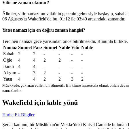
Vitir ne zaman okunur?
Âlimler, vitir namazının vaktinin gecenin gelmesiyle başlayıp, sabaha
06 Ağustos'ta Wakefield'da bu,
01:12
ile
03:49
arasındaki zamandır.
Yatsı namazı için en doğru zaman hangisi?
Tercihen namazı gece yarısından önce bitirilmesidir. Bununla birlikte,
Namaz
Sünnet
Farz
Sünnet
Nafile
Vitir
Nafile
Sabah
2
2
-
-
-
-
Öğle
4
4
2
2
-
-
Ikindi
4
4
-
-
-
-
Akşam
-
3
2
-
-
-
Yatsı
4
4
2
2
3
2
Müekkede, çok arzu edilen bir sünnettir. Bir kimse mazeretsiz olarak onları devam
namazlardır.
Wakefield için kıble yönü
Harita
Ek Bilgiler
Şeriat kanunu, bir Müslüman'ın Mekke'deki Kutsal Cami'de bulunan Kabe