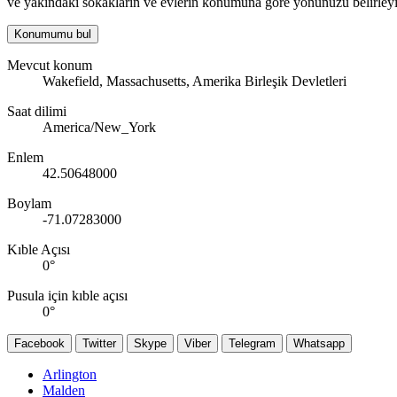
ve yakındaki sokakların ve evlerin konumuna göre yönünüzü belirleyi
Konumumu bul
Mevcut konum
Wakefield, Massachusetts, Amerika Birleşik Devletleri
Saat dilimi
America/New_York
Enlem
42.50648000
Boylam
-71.07283000
Kıble Açısı
0
°
Pusula için kıble açısı
0
°
Facebook
Twitter
Skype
Viber
Telegram
Whatsapp
Arlington
Malden