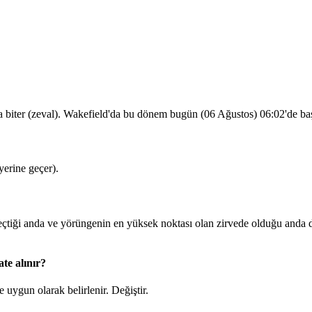
a biter (zeval). Wakefield'da bu dönem bugün (06 Ağustos)
06:02
'de ba
erine geçer).
iği anda ve yörüngenin en yüksek noktası olan zirvede olduğu anda du
te alınır?
 uygun olarak belirlenir.
Değiştir
.