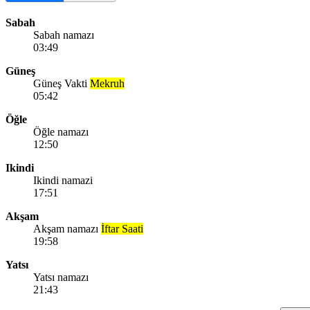
Sabah
Sabah namazı
03:49
Güneş
Güneş Vakti
Mekruh
05:42
Öğle
Öğle namazı
12:50
Ikindi
Ikindi namazi
17:51
Akşam
Akşam namazı
İftar Saati
19:58
Yatsı
Yatsı namazı
21:43