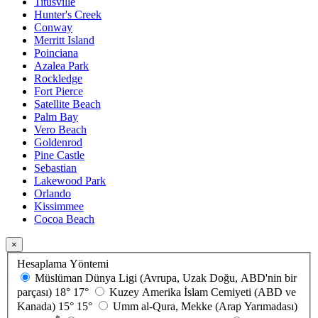
Titusville
Hunter's Creek
Conway
Merritt Island
Poinciana
Azalea Park
Rockledge
Fort Pierce
Satellite Beach
Palm Bay
Vero Beach
Goldenrod
Pine Castle
Sebastian
Lakewood Park
Orlando
Kissimmee
Cocoa Beach
×
Hesaplama Yöntemi
Müslüman Dünya Ligi (Avrupa, Uzak Doğu, ABD'nin bir
parçası)
18°
17°
Kuzey Amerika İslam Cemiyeti (ABD ve
Kanada)
15°
15°
Umm al-Qura, Mekke (Arap Yarımadası)