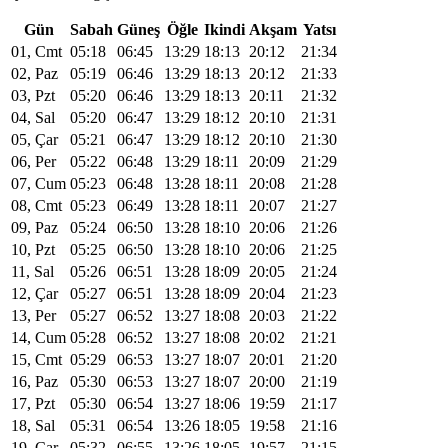
Gün
Sabah
Güneş
Öğle
Ikindi
Akşam
Yatsı
01, Cmt
05:18
06:45
13:29
18:13
20:12
21:34
02, Paz
05:19
06:46
13:29
18:13
20:12
21:33
03, Pzt
05:20
06:46
13:29
18:13
20:11
21:32
04, Sal
05:20
06:47
13:29
18:12
20:10
21:31
05, Çar
05:21
06:47
13:29
18:12
20:10
21:30
06, Per
05:22
06:48
13:29
18:11
20:09
21:29
07, Cum
05:23
06:48
13:28
18:11
20:08
21:28
08, Cmt
05:23
06:49
13:28
18:11
20:07
21:27
09, Paz
05:24
06:50
13:28
18:10
20:06
21:26
10, Pzt
05:25
06:50
13:28
18:10
20:06
21:25
11, Sal
05:26
06:51
13:28
18:09
20:05
21:24
12, Çar
05:27
06:51
13:28
18:09
20:04
21:23
13, Per
05:27
06:52
13:27
18:08
20:03
21:22
14, Cum
05:28
06:52
13:27
18:08
20:02
21:21
15, Cmt
05:29
06:53
13:27
18:07
20:01
21:20
16, Paz
05:30
06:53
13:27
18:07
20:00
21:19
17, Pzt
05:30
06:54
13:27
18:06
19:59
21:17
18, Sal
05:31
06:54
13:26
18:05
19:58
21:16
19, Çar
05:32
06:55
13:26
18:05
19:57
21:15