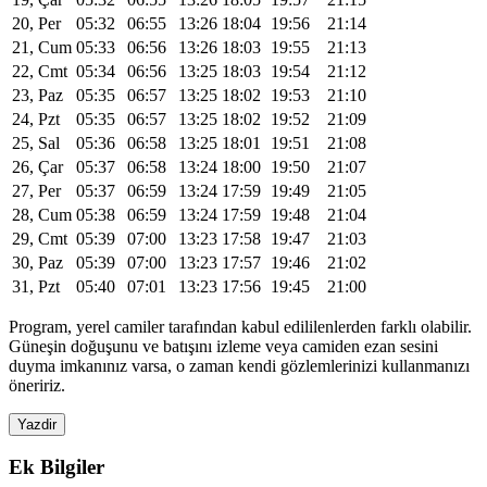
20, Per
05:32
06:55
13:26
18:04
19:56
21:14
21, Cum
05:33
06:56
13:26
18:03
19:55
21:13
22, Cmt
05:34
06:56
13:25
18:03
19:54
21:12
23, Paz
05:35
06:57
13:25
18:02
19:53
21:10
24, Pzt
05:35
06:57
13:25
18:02
19:52
21:09
25, Sal
05:36
06:58
13:25
18:01
19:51
21:08
26, Çar
05:37
06:58
13:24
18:00
19:50
21:07
27, Per
05:37
06:59
13:24
17:59
19:49
21:05
28, Cum
05:38
06:59
13:24
17:59
19:48
21:04
29, Cmt
05:39
07:00
13:23
17:58
19:47
21:03
30, Paz
05:39
07:00
13:23
17:57
19:46
21:02
31, Pzt
05:40
07:01
13:23
17:56
19:45
21:00
Program, yerel camiler tarafından kabul edililenlerden farklı olabilir.
Güneşin doğuşunu ve batışını izleme veya camiden ezan sesini
duyma imkanınız varsa, o zaman kendi gözlemlerinizi kullanmanızı
öneririz.
Yazdir
Ek Bilgiler