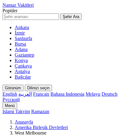
Namaz Vakitleri
Popüler
Şehir Ara
Ankara
İzmir
Şanlıurfa
Bursa
Adana
Gaziantep
Konya
Çankaya
Antalya
Bağcılar
Görünüm
Dilinizi seçin
English
العربية
Français
Bahasa Indonesia
Melayu
Deutsch
Русский
Menü
Islami Takvim
Ramazan
Anasayfa
Amerika Birleşik Devletleri
West Melbourne