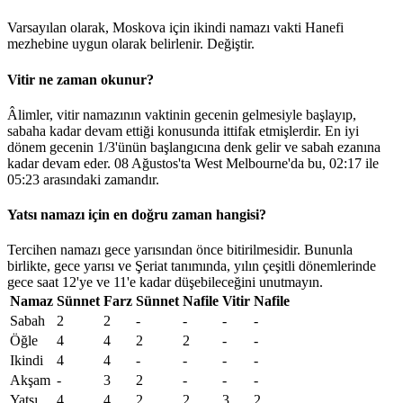
Varsayılan olarak, Moskova için ikindi namazı vakti Hanefi
mezhebine uygun olarak belirlenir.
Değiştir
.
Vitir ne zaman okunur?
Âlimler, vitir namazının vaktinin gecenin gelmesiyle başlayıp,
sabaha kadar devam ettiği konusunda ittifak etmişlerdir. En iyi
dönem gecenin 1/3'ünün başlangıcına denk gelir ve sabah ezanına
kadar devam eder. 08 Ağustos'ta West Melbourne'da bu,
02:17
ile
05:23
arasındaki zamandır.
Yatsı namazı için en doğru zaman hangisi?
Tercihen namazı gece yarısından önce bitirilmesidir. Bununla
birlikte, gece yarısı ve Şeriat tanımında, yılın çeşitli dönemlerinde
gece saat 12'ye ve 11'e kadar düşebileceğini unutmayın.
Namaz
Sünnet
Farz
Sünnet
Nafile
Vitir
Nafile
Sabah
2
2
-
-
-
-
Öğle
4
4
2
2
-
-
Ikindi
4
4
-
-
-
-
Akşam
-
3
2
-
-
-
Yatsı
4
4
2
2
3
2