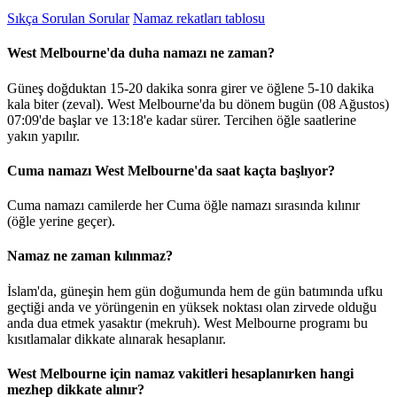
Sıkça Sorulan Sorular
Namaz rekatları tablosu
West Melbourne'da duha namazı ne zaman?
Güneş doğduktan 15-20 dakika sonra girer ve öğlene 5-10 dakika
kala biter (zeval). West Melbourne'da bu dönem bugün (08 Ağustos)
07:09
'de başlar ve
13:18
'e kadar sürer. Tercihen öğle saatlerine
yakın yapılır.
Cuma namazı West Melbourne'da saat kaçta başlıyor?
Cuma namazı camilerde her Cuma öğle namazı sırasında kılınır
(öğle yerine geçer).
Namaz ne zaman kılınmaz?
İslam'da, güneşin hem gün doğumunda hem de gün batımında ufku
geçtiği anda ve yörüngenin en yüksek noktası olan zirvede olduğu
anda dua etmek yasaktır (mekruh). West Melbourne programı bu
kısıtlamalar dikkate alınarak hesaplanır.
West Melbourne için namaz vakitleri hesaplanırken hangi
mezhep dikkate alınır?