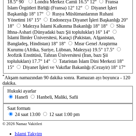
*
18.5°
90
Londra Merkez Camii
16.5°
12°
Fransa
İslam Örgütleri Birliği (Fransa)
12°
12°
Diyanet İşleri
Başkanlığı
18°
17°
Rusya Müslümanlarının Ruhani
Yönetimi
16°
15°
Endonezya Diyanet İşleri Başkanlığı
20°
18°
Malezya İslami Kalkınma Bakanlığı
18°
18°
Shia
Ithna-Ashari (Dünyadaki bazı Şii topluluklar)
16°
14°
İslami İlimler Üniversitesi, Karaçi (Pakistan, Afganistan,
Bangladeş, Hindistan)
18°
18°
Mısır Genel Araştırma
Kurumu (Afrika, Suriye, Lübnan, Malezya)
19.5°
17.5°
Jeofizik Enstitüsü, Tahran Üniversitesi (İran, bazı Şii
toplulukları)
17.7°
14°
Tataristan İslam Dini Merkezi
18°
15°
Diyanet İşleri ve Vakıflar Bakanlığı (Cezayir)
18°
17°
*
Akşam namazından 90 dakika sonra. Ramazan ayı boyunca - 120
dakika.
Hukuki ayarlar
Hanefi
Hanbeli, Maliki, Safii
Saat formatı
24 saat
13:00
12 saat
1:00 pm
©
2026
Namaz Vakitleri
Islami Takvim