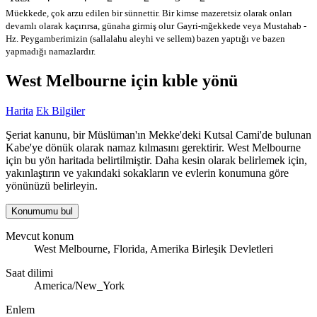
Müekkede, çok arzu edilen bir sünnettir. Bir kimse mazeretsiz olarak onları
devamlı olarak kaçırırsa, günaha girmiş olur
Gayri-mğekkede veya Mustahab -
Hz. Peygamberimizin (sallalahu aleyhi ve sellem) bazen yaptığı ve bazen
yapmadığı namazlardır.
West Melbourne için kıble yönü
Harita
Ek Bilgiler
Şeriat kanunu, bir Müslüman'ın Mekke'deki Kutsal Cami'de bulunan
Kabe'ye dönük olarak namaz kılmasını gerektirir. West Melbourne
için bu yön haritada belirtilmiştir. Daha kesin olarak belirlemek için,
yakınlaştırın ve yakındaki sokakların ve evlerin konumuna göre
yönünüzü belirleyin.
Konumumu bul
Mevcut konum
West Melbourne, Florida, Amerika Birleşik Devletleri
Saat dilimi
America/New_York
Enlem