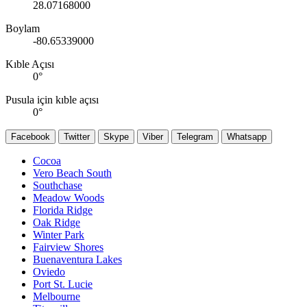
28.07168000
Boylam
-80.65339000
Kıble Açısı
0
°
Pusula için kıble açısı
0
°
Facebook
Twitter
Skype
Viber
Telegram
Whatsapp
Cocoa
Vero Beach South
Southchase
Meadow Woods
Florida Ridge
Oak Ridge
Winter Park
Fairview Shores
Buenaventura Lakes
Oviedo
Port St. Lucie
Melbourne