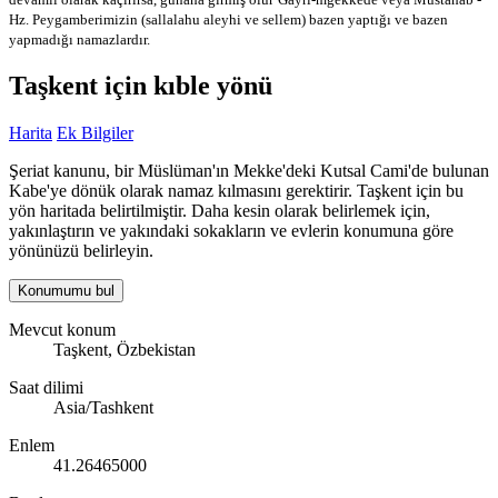
Hz. Peygamberimizin (sallalahu aleyhi ve sellem) bazen yaptığı ve bazen
yapmadığı namazlardır.
Taşkent için kıble yönü
Harita
Ek Bilgiler
Şeriat kanunu, bir Müslüman'ın Mekke'deki Kutsal Cami'de bulunan
Kabe'ye dönük olarak namaz kılmasını gerektirir. Taşkent için bu
yön haritada belirtilmiştir. Daha kesin olarak belirlemek için,
yakınlaştırın ve yakındaki sokakların ve evlerin konumuna göre
yönünüzü belirleyin.
Konumumu bul
Mevcut konum
Taşkent, Özbekistan
Saat dilimi
Asia/Tashkent
Enlem
41.26465000