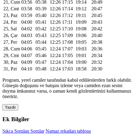
21, Cum
03:56
05:38
12:26
17:15
19:14
20:49
22, Cmt
03:58
05:39
12:26
17:14
19:12
20:47
23, Paz
03:59
05:40
12:26
17:12
19:11
20:45
24, Pzt
04:00
05:41
12:26
17:11
19:09
20:43
25, Sal
04:02
05:42
12:25
17:10
19:08
20:42
26, Çar
04:03
05:43
12:25
17:09
19:06
20:40
27, Per
04:05
05:44
12:25
17:08
19:05
20:38
28, Cum
04:06
05:45
12:24
17:07
19:03
20:36
29, Cmt
04:07
05:46
12:24
17:05
19:01
20:34
30, Paz
04:09
05:47
12:24
17:04
19:00
20:32
31, Pzt
04:10
05:48
12:24
17:03
18:58
20:30
Program, yerel camiler tarafından kabul edililenlerden farklı olabilir.
Güneşin doğuşunu ve batışını izleme veya camiden ezan sesini
duyma imkanınız varsa, o zaman kendi gözlemlerinizi kullanmanızı
öneririz.
Yazdir
Ek Bilgiler
Sıkça Sorulan Sorular
Namaz rekatları tablosu