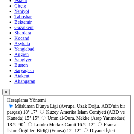
Pskent
Çirçig
Yeniyol
Taboshar
Bektemir
Gazalkent
Shardara
Kocand
Asykata
Yangiabad
Angren
Yangiyer
Buston
Saryagash
Atakent
Ahangaran
×
Hesaplama Yöntemi
Müslüman Dünya Ligi (Avrupa, Uzak Doğu, ABD'nin bir
parçası)
18°
17°
Kuzey Amerika İslam Cemiyeti (ABD ve
Kanada)
15°
15°
Umm al-Qura, Mekke (Arap Yarımadası)
*
18.5°
90
Londra Merkez Camii
16.5°
12°
Fransa
İslam Örgütleri Birliği (Fransa)
12°
12°
Diyanet İşleri