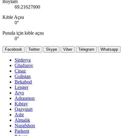
Boylam
69.21627000
Kıble Açısı
0
°
Pusula için kıble açısı
0
°
Facebook
Twitter
Skype
Viber
Telegram
Whatsapp
Sirderya
Ghafurov
Çinaz
Gulistan
Bekabod
Lenger
Arys
Adrasmon
Kıbray
Qazyqurt
Asht
Almalık
Nurafshon
Parkent