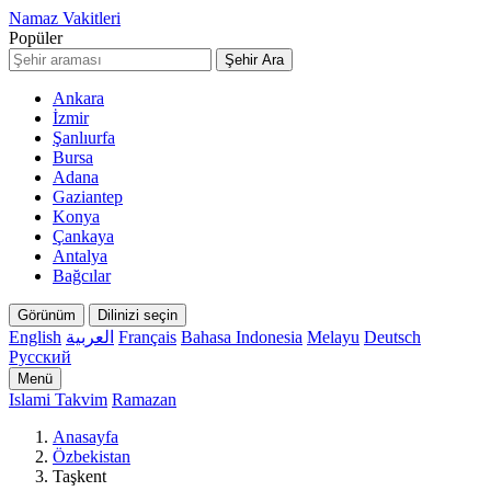
Namaz Vakitleri
Popüler
Şehir Ara
Ankara
İzmir
Şanlıurfa
Bursa
Adana
Gaziantep
Konya
Çankaya
Antalya
Bağcılar
Görünüm
Dilinizi seçin
English
العربية
Français
Bahasa Indonesia
Melayu
Deutsch
Русский
Menü
Islami Takvim
Ramazan
Anasayfa
Özbekistan
Taşkent