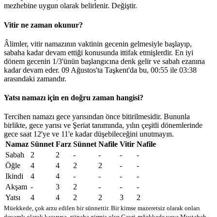
mezhebine uygun olarak belirlenir.
Değiştir
.
Vitir ne zaman okunur?
Âlimler, vitir namazının vaktinin gecenin gelmesiyle başlayıp,
sabaha kadar devam ettiği konusunda ittifak etmişlerdir. En iyi
dönem gecenin 1/3'ünün başlangıcına denk gelir ve sabah ezanına
kadar devam eder. 09 Ağustos'ta Taşkent'da bu,
00:55
ile
03:38
arasındaki zamandır.
Yatsı namazı için en doğru zaman hangisi?
Tercihen namazı gece yarısından önce bitirilmesidir. Bununla
birlikte, gece yarısı ve Şeriat tanımında, yılın çeşitli dönemlerinde
gece saat 12'ye ve 11'e kadar düşebileceğini unutmayın.
Namaz
Sünnet
Farz
Sünnet
Nafile
Vitir
Nafile
Sabah
2
2
-
-
-
-
Öğle
4
4
2
2
-
-
Ikindi
4
4
-
-
-
-
Akşam
-
3
2
-
-
-
Yatsı
4
4
2
2
3
2
Müekkede, çok arzu edilen bir sünnettir. Bir kimse mazeretsiz olarak onları
devamlı olarak kaçırırsa, günaha girmiş olur
Gayri-mğekkede veya Mustahab -