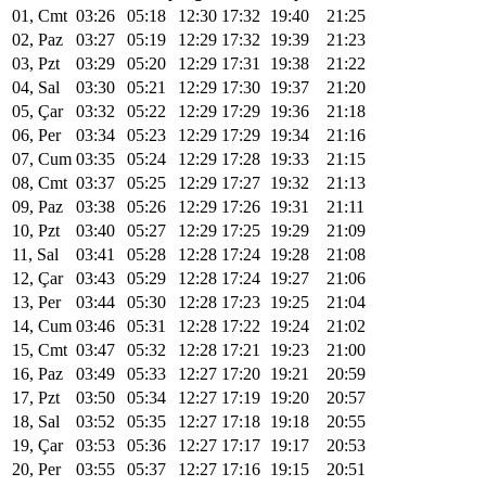
01, Cmt
03:26
05:18
12:30
17:32
19:40
21:25
02, Paz
03:27
05:19
12:29
17:32
19:39
21:23
03, Pzt
03:29
05:20
12:29
17:31
19:38
21:22
04, Sal
03:30
05:21
12:29
17:30
19:37
21:20
05, Çar
03:32
05:22
12:29
17:29
19:36
21:18
06, Per
03:34
05:23
12:29
17:29
19:34
21:16
07, Cum
03:35
05:24
12:29
17:28
19:33
21:15
08, Cmt
03:37
05:25
12:29
17:27
19:32
21:13
09, Paz
03:38
05:26
12:29
17:26
19:31
21:11
10, Pzt
03:40
05:27
12:29
17:25
19:29
21:09
11, Sal
03:41
05:28
12:28
17:24
19:28
21:08
12, Çar
03:43
05:29
12:28
17:24
19:27
21:06
13, Per
03:44
05:30
12:28
17:23
19:25
21:04
14, Cum
03:46
05:31
12:28
17:22
19:24
21:02
15, Cmt
03:47
05:32
12:28
17:21
19:23
21:00
16, Paz
03:49
05:33
12:27
17:20
19:21
20:59
17, Pzt
03:50
05:34
12:27
17:19
19:20
20:57
18, Sal
03:52
05:35
12:27
17:18
19:18
20:55
19, Çar
03:53
05:36
12:27
17:17
19:17
20:53
20, Per
03:55
05:37
12:27
17:16
19:15
20:51