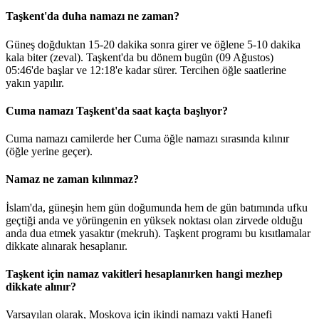
Taşkent'da duha namazı ne zaman?
Güneş doğduktan 15-20 dakika sonra girer ve öğlene 5-10 dakika
kala biter (zeval). Taşkent'da bu dönem bugün (09 Ağustos)
05:46
'de başlar ve
12:18
'e kadar sürer. Tercihen öğle saatlerine
yakın yapılır.
Cuma namazı Taşkent'da saat kaçta başlıyor?
Cuma namazı camilerde her Cuma öğle namazı sırasında kılınır
(öğle yerine geçer).
Namaz ne zaman kılınmaz?
İslam'da, güneşin hem gün doğumunda hem de gün batımında ufku
geçtiği anda ve yörüngenin en yüksek noktası olan zirvede olduğu
anda dua etmek yasaktır (mekruh). Taşkent programı bu kısıtlamalar
dikkate alınarak hesaplanır.
Taşkent için namaz vakitleri hesaplanırken hangi mezhep
dikkate alınır?
Varsayılan olarak, Moskova için ikindi namazı vakti Hanefi