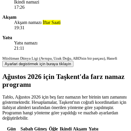
Ikindi namazi
17:26
Akşam
Akşam namazı
İftar Saati
19:31
Yatsı
Yatsı namazı
21:11
Müslüman Dünya Ligi (Avrupa, Uzak Doğu, ABD'nin bir parçası), Hanefi
Ayarlari degistirmek için buraya tiklayin
Ağustos 2026 için Taşkent'da farz namaz
programı
Tablo, Ağustos 2026 için beş farz namazın her birinin tam zamanını
göstermektedir. Hesaplamalar, Taşkent'nın coğrafi koordinatları için
ilahiyat alimleri tarafından önerilen yönteme göre yapılmıştır.
Programın hangi yönteme göre yapıldığı ve mazhab ayarlardan
değiştirilebilir.
Gün
Sabah
Güneş
Öğle
Ikindi
Akşam
Yatsı