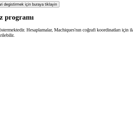
ri degistirmek için buraya tiklayin
az programı
termektedir. Hesaplamalar, Machiques'nın coğrafi koordinatları için ila
lebilir.