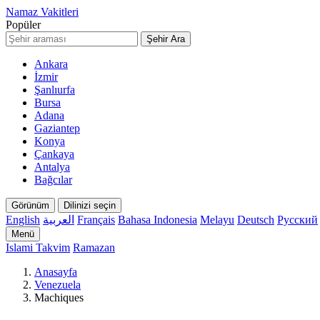
Namaz Vakitleri
Popüler
Şehir Ara
Ankara
İzmir
Şanlıurfa
Bursa
Adana
Gaziantep
Konya
Çankaya
Antalya
Bağcılar
Görünüm
Dilinizi seçin
English
العربية
Français
Bahasa Indonesia
Melayu
Deutsch
Русский
Menü
Islami Takvim
Ramazan
Anasayfa
Venezuela
Machiques