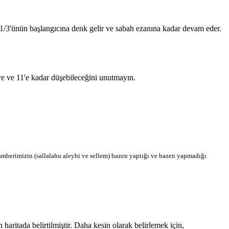
n 1/3'ünün başlangıcına denk gelir ve sabah ezanına kadar devam eder.
'ye ve 11'e kadar düşebileceğini unutmayın.
berimizin (sallalahu aleyhi ve sellem) bazen yaptığı ve bazen yapmadığı
ritada belirtilmiştir. Daha kesin olarak belirlemek için,