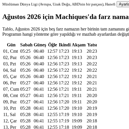
Müslüman Dünya Ligi (Avrupa, Uzak Doğu, ABD'nin bir parçası), Hanefi
Ayarla
Ağustos 2026 için Machiques'da farz nam
Tablo, Ağustos 2026 için beş farz namazın her birinin tam zamanını gös
Programın hangi yönteme göre yapıldığı ve mazhab ayarlardan değiştiri
Gün
Sabah
Güneş
Öğle
Ikindi
Akşam
Yatsı
01, Cmt
05:25
06:40
12:57
17:23
19:13
20:23
02, Paz
05:26
06:40
12:56
17:23
19:13
20:23
03, Pzt
05:26
06:40
12:56
17:23
19:13
20:22
04, Sal
05:26
06:40
12:56
17:22
19:12
20:22
05, Çar
05:26
06:40
12:56
17:22
19:12
20:21
06, Per
05:27
06:40
12:56
17:22
19:12
20:21
07, Cum
05:27
06:41
12:56
17:21
19:11
20:21
08, Cmt
05:27
06:41
12:56
17:21
19:11
20:20
09, Paz
05:27
06:41
12:56
17:20
19:11
20:20
10, Pzt
05:28
06:41
12:56
17:20
19:10
20:19
11, Sal
05:28
06:41
12:55
17:19
19:10
20:19
12, Çar
05:28
06:41
12:55
17:19
19:09
20:18
13, Per
05:28
06:41
12:55
17:18
19:09
20:18