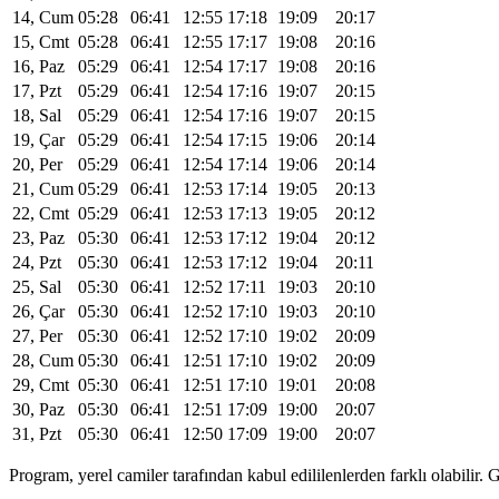
14, Cum
05:28
06:41
12:55
17:18
19:09
20:17
15, Cmt
05:28
06:41
12:55
17:17
19:08
20:16
16, Paz
05:29
06:41
12:54
17:17
19:08
20:16
17, Pzt
05:29
06:41
12:54
17:16
19:07
20:15
18, Sal
05:29
06:41
12:54
17:16
19:07
20:15
19, Çar
05:29
06:41
12:54
17:15
19:06
20:14
20, Per
05:29
06:41
12:54
17:14
19:06
20:14
21, Cum
05:29
06:41
12:53
17:14
19:05
20:13
22, Cmt
05:29
06:41
12:53
17:13
19:05
20:12
23, Paz
05:30
06:41
12:53
17:12
19:04
20:12
24, Pzt
05:30
06:41
12:53
17:12
19:04
20:11
25, Sal
05:30
06:41
12:52
17:11
19:03
20:10
26, Çar
05:30
06:41
12:52
17:10
19:03
20:10
27, Per
05:30
06:41
12:52
17:10
19:02
20:09
28, Cum
05:30
06:41
12:51
17:10
19:02
20:09
29, Cmt
05:30
06:41
12:51
17:10
19:01
20:08
30, Paz
05:30
06:41
12:51
17:09
19:00
20:07
31, Pzt
05:30
06:41
12:50
17:09
19:00
20:07
Program, yerel camiler tarafından kabul edililenlerden farklı olabili