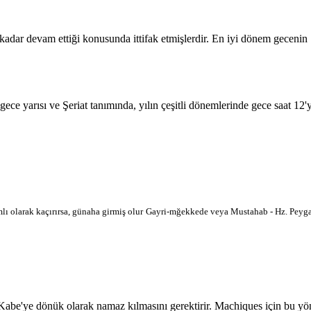
 kadar devam ettiği konusunda ittifak etmişlerdir. En iyi dönem geceni
 gece yarısı ve Şeriat tanımında, yılın çeşitli dönemlerinde gece saat 12
lı olarak kaçırırsa, günaha girmiş olur
Gayri-mğekkede veya Mustahab - Hz. Peygam
e'ye dönük olarak namaz kılmasını gerektirir. Machiques için bu yön ha