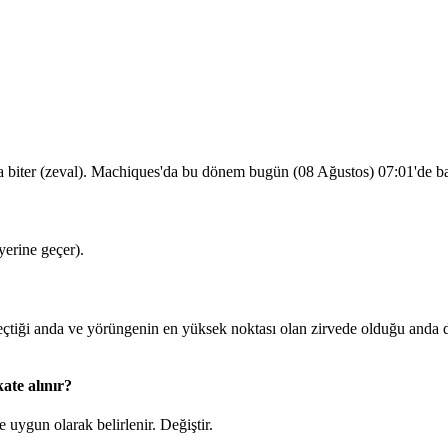
a biter (zeval). Machiques'da bu dönem bugün (08 Ağustos)
07:01
'de b
erine geçer).
iği anda ve yörüngenin en yüksek noktası olan zirvede olduğu anda d
ate alınır?
 uygun olarak belirlenir.
Değiştir
.