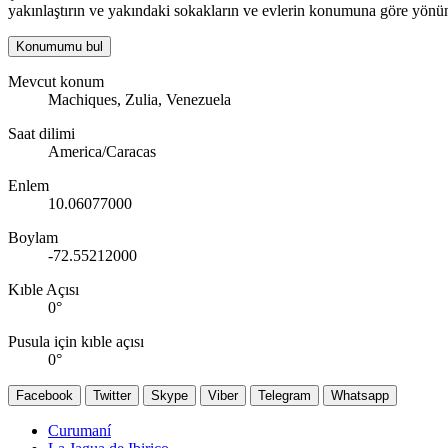
yakınlaştırın ve yakındaki sokakların ve evlerin konumuna göre yönün
Konumumu bul
Mevcut konum
Machiques, Zulia, Venezuela
Saat dilimi
America/Caracas
Enlem
10.06077000
Boylam
-72.55212000
Kıble Açısı
0
°
Pusula için kıble açısı
0
°
Facebook
Twitter
Skype
Viber
Telegram
Whatsapp
Curumaní