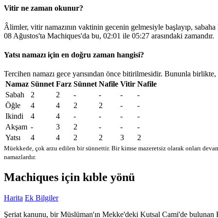
Vitir ne zaman okunur?
Âlimler, vitir namazının vaktinin gecenin gelmesiyle başlayıp, sabaha
08 Ağustos'ta Machiques'da bu,
02:01
ile
05:27
arasındaki zamandır.
Yatsı namazı için en doğru zaman hangisi?
Tercihen namazı gece yarısından önce bitirilmesidir. Bununla birlikte,
Namaz
Sünnet
Farz
Sünnet
Nafile
Vitir
Nafile
Sabah
2
2
-
-
-
-
Öğle
4
4
2
2
-
-
Ikindi
4
4
-
-
-
-
Akşam
-
3
2
-
-
-
Yatsı
4
4
2
2
3
2
Müekkede, çok arzu edilen bir sünnettir. Bir kimse mazeretsiz olarak onları devam
namazlardır.
Machiques için kıble yönü
Harita
Ek Bilgiler
Şeriat kanunu, bir Müslüman'ın Mekke'deki Kutsal Cami'de bulunan Kab