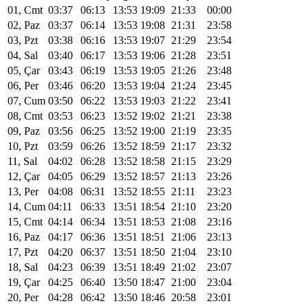
01, Cmt
03:37
06:13
13:53
19:09
21:33
00:00
02, Paz
03:37
06:14
13:53
19:08
21:31
23:58
03, Pzt
03:38
06:16
13:53
19:07
21:29
23:54
04, Sal
03:40
06:17
13:53
19:06
21:28
23:51
05, Çar
03:43
06:19
13:53
19:05
21:26
23:48
06, Per
03:46
06:20
13:53
19:04
21:24
23:45
07, Cum
03:50
06:22
13:53
19:03
21:22
23:41
08, Cmt
03:53
06:23
13:52
19:02
21:21
23:38
09, Paz
03:56
06:25
13:52
19:00
21:19
23:35
10, Pzt
03:59
06:26
13:52
18:59
21:17
23:32
11, Sal
04:02
06:28
13:52
18:58
21:15
23:29
12, Çar
04:05
06:29
13:52
18:57
21:13
23:26
13, Per
04:08
06:31
13:52
18:55
21:11
23:23
14, Cum
04:11
06:33
13:51
18:54
21:10
23:20
15, Cmt
04:14
06:34
13:51
18:53
21:08
23:16
16, Paz
04:17
06:36
13:51
18:51
21:06
23:13
17, Pzt
04:20
06:37
13:51
18:50
21:04
23:10
18, Sal
04:23
06:39
13:51
18:49
21:02
23:07
19, Çar
04:25
06:40
13:50
18:47
21:00
23:04
20, Per
04:28
06:42
13:50
18:46
20:58
23:01