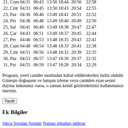
21, Cum
04:31
06:43
13:50
18:44
20:56
22:58
22, Cmt
04:33
06:45
13:50
18:43
20:54
22:55
23, Paz
04:36
06:46
13:49
18:41
20:51
22:52
24, Pzt
04:38
06:48
13:49
18:40
20:49
22:50
25, Sal
04:41
06:49
13:49
18:38
20:47
22:47
26, Çar
04:43
06:51
13:49
18:37
20:45
22:44
27, Per
04:46
06:53
13:48
18:35
20:43
22:41
28, Cum
04:48
06:54
13:48
18:33
20:41
22:38
29, Cmt
04:51
06:56
13:48
18:32
20:39
22:35
30, Paz
04:53
06:57
13:47
18:30
20:37
22:32
31, Pzt
04:55
06:59
13:47
18:28
20:34
22:29
Program, yerel camiler tarafından kabul edililenlerden farklı olabilir.
Güneşin doğuşunu ve batışını izleme veya camiden ezan sesini
duyma imkanınız varsa, o zaman kendi gözlemlerinizi kullanmanızı
öneririz.
Yazdir
Ek Bilgiler
Sıkça Sorulan Sorular
Namaz rekatları tablosu