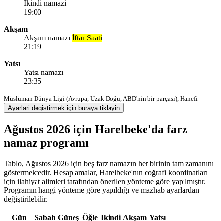
Ikindi namazi
19:00
Akşam
Akşam namazı
İftar Saati
21:19
Yatsı
Yatsı namazı
23:35
Müslüman Dünya Ligi (Avrupa, Uzak Doğu, ABD'nin bir parçası), Hanefi
Ayarlari degistirmek için buraya tiklayin
Ağustos 2026 için Harelbeke'da farz
namaz programı
Tablo, Ağustos 2026 için beş farz namazın her birinin tam zamanını
göstermektedir. Hesaplamalar, Harelbeke'nın coğrafi koordinatları
için ilahiyat alimleri tarafından önerilen yönteme göre yapılmıştır.
Programın hangi yönteme göre yapıldığı ve mazhab ayarlardan
değiştirilebilir.
Gün
Sabah
Güneş
Öğle
Ikindi
Akşam
Yatsı