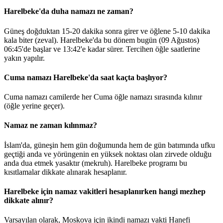
Harelbeke'da duha namazı ne zaman?
Güneş doğduktan 15-20 dakika sonra girer ve öğlene 5-10 dakika
kala biter (zeval). Harelbeke'da bu dönem bugün (09 Ağustos)
06:45
'de başlar ve
13:42
'e kadar sürer. Tercihen öğle saatlerine
yakın yapılır.
Cuma namazı Harelbeke'da saat kaçta başlıyor?
Cuma namazı camilerde her Cuma öğle namazı sırasında kılınır
(öğle yerine geçer).
Namaz ne zaman kılınmaz?
İslam'da, güneşin hem gün doğumunda hem de gün batımında ufku
geçtiği anda ve yörüngenin en yüksek noktası olan zirvede olduğu
anda dua etmek yasaktır (mekruh). Harelbeke programı bu
kısıtlamalar dikkate alınarak hesaplanır.
Harelbeke için namaz vakitleri hesaplanırken hangi mezhep
dikkate alınır?
Varsayılan olarak, Moskova için ikindi namazı vakti Hanefi