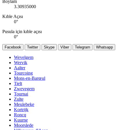
Boylam
3.30935000
Kıble Açısı
0
°
Pusula için kıble açısı
0
°
Facebook
Twitter
Skype
Viber
Telegram
Whatsapp
Wevelgem
Wervik
Aalter
Tourcoing
Mons-en-Barœul
Tielt
Zwevegem
Tournai
Zulte
Meulebeke
Kortrijk
Roncq
Kuurne
Moorslede