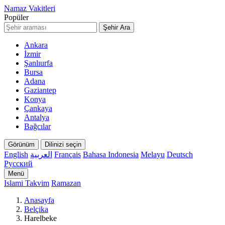
Namaz Vakitleri
Popüler
Şehir Ara
Ankara
İzmir
Şanlıurfa
Bursa
Adana
Gaziantep
Konya
Çankaya
Antalya
Bağcılar
Görünüm
Dilinizi seçin
English
العربية
Français
Bahasa Indonesia
Melayu
Deutsch
Русский
Menü
Islami Takvim
Ramazan
Anasayfa
Belçika
Harelbeke