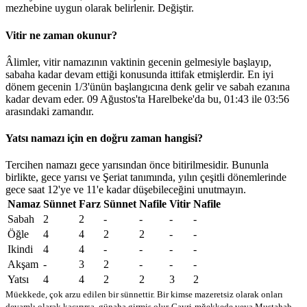
mezhebine uygun olarak belirlenir.
Değiştir
.
Vitir ne zaman okunur?
Âlimler, vitir namazının vaktinin gecenin gelmesiyle başlayıp,
sabaha kadar devam ettiği konusunda ittifak etmişlerdir. En iyi
dönem gecenin 1/3'ünün başlangıcına denk gelir ve sabah ezanına
kadar devam eder. 09 Ağustos'ta Harelbeke'da bu,
01:43
ile
03:56
arasındaki zamandır.
Yatsı namazı için en doğru zaman hangisi?
Tercihen namazı gece yarısından önce bitirilmesidir. Bununla
birlikte, gece yarısı ve Şeriat tanımında, yılın çeşitli dönemlerinde
gece saat 12'ye ve 11'e kadar düşebileceğini unutmayın.
Namaz
Sünnet
Farz
Sünnet
Nafile
Vitir
Nafile
Sabah
2
2
-
-
-
-
Öğle
4
4
2
2
-
-
Ikindi
4
4
-
-
-
-
Akşam
-
3
2
-
-
-
Yatsı
4
4
2
2
3
2
Müekkede, çok arzu edilen bir sünnettir. Bir kimse mazeretsiz olarak onları
devamlı olarak kaçırırsa, günaha girmiş olur
Gayri-mğekkede veya Mustahab -