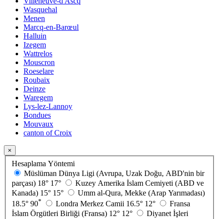
Villeneuve-d'Ascq
Wasquehal
Menen
Marcq-en-Barœul
Halluin
Izegem
Wattrelos
Mouscron
Roeselare
Roubaix
Deinze
Waregem
Lys-lez-Lannoy
Bondues
Mouvaux
canton of Croix
×
Hesaplama Yöntemi
Müslüman Dünya Ligi (Avrupa, Uzak Doğu, ABD'nin bir
parçası)
18°
17°
Kuzey Amerika İslam Cemiyeti (ABD ve
Kanada)
15°
15°
Umm al-Qura, Mekke (Arap Yarımadası)
*
18.5°
90
Londra Merkez Camii
16.5°
12°
Fransa
İslam Örgütleri Birliği (Fransa)
12°
12°
Diyanet İşleri