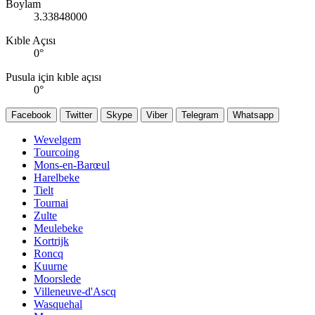
Boylam
3.33848000
Kıble Açısı
0
°
Pusula için kıble açısı
0
°
Facebook
Twitter
Skype
Viber
Telegram
Whatsapp
Wevelgem
Tourcoing
Mons-en-Barœul
Harelbeke
Tielt
Tournai
Zulte
Meulebeke
Kortrijk
Roncq
Kuurne
Moorslede
Villeneuve-d'Ascq
Wasquehal