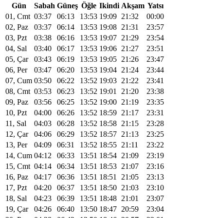
Gün
Sabah
Güneş
Öğle
Ikindi
Akşam
Yatsı
01, Cmt
03:37
06:13
13:53
19:09
21:32
00:00
02, Paz
03:37
06:14
13:53
19:08
21:31
23:57
03, Pzt
03:38
06:16
13:53
19:07
21:29
23:54
04, Sal
03:40
06:17
13:53
19:06
21:27
23:51
05, Çar
03:43
06:19
13:53
19:05
21:26
23:47
06, Per
03:47
06:20
13:53
19:04
21:24
23:44
07, Cum
03:50
06:22
13:52
19:03
21:22
23:41
08, Cmt
03:53
06:23
13:52
19:01
21:20
23:38
09, Paz
03:56
06:25
13:52
19:00
21:19
23:35
10, Pzt
04:00
06:26
13:52
18:59
21:17
23:31
11, Sal
04:03
06:28
13:52
18:58
21:15
23:28
12, Çar
04:06
06:29
13:52
18:57
21:13
23:25
13, Per
04:09
06:31
13:52
18:55
21:11
23:22
14, Cum
04:12
06:33
13:51
18:54
21:09
23:19
15, Cmt
04:14
06:34
13:51
18:53
21:07
23:16
16, Paz
04:17
06:36
13:51
18:51
21:05
23:13
17, Pzt
04:20
06:37
13:51
18:50
21:03
23:10
18, Sal
04:23
06:39
13:51
18:48
21:01
23:07
19, Çar
04:26
06:40
13:50
18:47
20:59
23:04