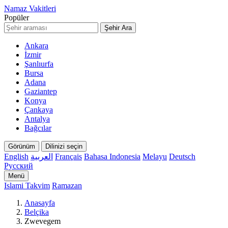
Namaz Vakitleri
Popüler
Şehir Ara
Ankara
İzmir
Şanlıurfa
Bursa
Adana
Gaziantep
Konya
Çankaya
Antalya
Bağcılar
Görünüm
Dilinizi seçin
English
العربية
Français
Bahasa Indonesia
Melayu
Deutsch
Русский
Menü
Islami Takvim
Ramazan
Anasayfa
Belçika
Zwevegem