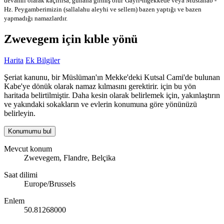
devamlı olarak kaçırırsa, günaha girmiş olur
Gayri-mğekkede veya Mustahab -
Hz. Peygamberimizin (sallalahu aleyhi ve sellem) bazen yaptığı ve bazen
yapmadığı namazlardır.
Zwevegem için kıble yönü
Harita
Ek Bilgiler
Şeriat kanunu, bir Müslüman'ın Mekke'deki Kutsal Cami'de bulunan
Kabe'ye dönük olarak namaz kılmasını gerektirir. için bu yön
haritada belirtilmiştir. Daha kesin olarak belirlemek için, yakınlaştırın
ve yakındaki sokakların ve evlerin konumuna göre yönünüzü
belirleyin.
Konumumu bul
Mevcut konum
Zwevegem, Flandre, Belçika
Saat dilimi
Europe/Brussels
Enlem
50.81268000