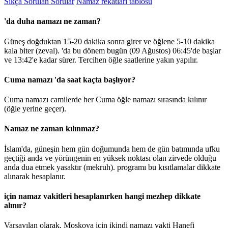
Sıkça Sorulan Sorular
Namaz rekatları tablosu
'da duha namazı ne zaman?
Güneş doğduktan 15-20 dakika sonra girer ve öğlene 5-10 dakika
kala biter (zeval). 'da bu dönem bugün (09 Ağustos)
06:45
'de başlar
ve
13:42
'e kadar sürer. Tercihen öğle saatlerine yakın yapılır.
Cuma namazı 'da saat kaçta başlıyor?
Cuma namazı camilerde her Cuma öğle namazı sırasında kılınır
(öğle yerine geçer).
Namaz ne zaman kılınmaz?
İslam'da, güneşin hem gün doğumunda hem de gün batımında ufku
geçtiği anda ve yörüngenin en yüksek noktası olan zirvede olduğu
anda dua etmek yasaktır (mekruh). programı bu kısıtlamalar dikkate
alınarak hesaplanır.
için namaz vakitleri hesaplanırken hangi mezhep dikkate
alınır?
Varsayılan olarak, Moskova için ikindi namazı vakti Hanefi