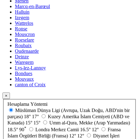
Menen
Marcq-en-Barœul
Halluin
Izegem
Wattrelos
Ronse
Mouscron
Roeselare
Roubaix
Oudenaarde
Deinze
Waregem
Lys-lez-Lannoy
Bondues
Mouvaux
canton of Croix
×
Hesaplama Yöntemi
Müslüman Dünya Ligi (Avrupa, Uzak Doğu, ABD'nin bir
parçası)
18°
17°
Kuzey Amerika İslam Cemiyeti (ABD ve
Kanada)
15°
15°
Umm al-Qura, Mekke (Arap Yarımadası)
*
18.5°
90
Londra Merkez Camii
16.5°
12°
Fransa
İslam Örgütleri Birliği (Fransa)
12°
12°
Diyanet İşleri