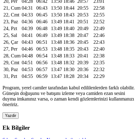
20, Per
04:28
06:42
13:50
18:46
20:57
23:01
21, Cum
04:31
06:43
13:50
18:44
20:55
22:58
22, Cmt
04:33
06:45
13:50
18:43
20:53
22:55
23, Paz
04:36
06:46
13:49
18:41
20:51
22:52
24, Pzt
04:39
06:48
13:49
18:40
20:49
22:49
25, Sal
04:41
06:49
13:49
18:38
20:47
22:46
26, Çar
04:43
06:51
13:48
18:36
20:45
22:43
27, Per
04:46
06:53
13:48
18:35
20:43
22:40
28, Cum
04:48
06:54
13:48
18:33
20:41
22:38
29, Cmt
04:51
06:56
13:48
18:32
20:39
22:35
30, Paz
04:53
06:57
13:47
18:30
20:36
22:32
31, Pzt
04:55
06:59
13:47
18:28
20:34
22:29
Program, yerel camiler tarafından kabul edililenlerden farklı olabilir.
Güneşin doğuşunu ve batışını izleme veya camiden ezan sesini
duyma imkanınız varsa, o zaman kendi gözlemlerinizi kullanmanızı
öneririz.
Yazdir
Ek Bilgiler