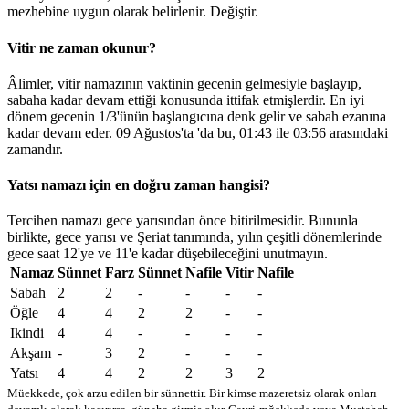
mezhebine uygun olarak belirlenir.
Değiştir
.
Vitir ne zaman okunur?
Âlimler, vitir namazının vaktinin gecenin gelmesiyle başlayıp,
sabaha kadar devam ettiği konusunda ittifak etmişlerdir. En iyi
dönem gecenin 1/3'ünün başlangıcına denk gelir ve sabah ezanına
kadar devam eder. 09 Ağustos'ta 'da bu,
01:43
ile
03:56
arasındaki
zamandır.
Yatsı namazı için en doğru zaman hangisi?
Tercihen namazı gece yarısından önce bitirilmesidir. Bununla
birlikte, gece yarısı ve Şeriat tanımında, yılın çeşitli dönemlerinde
gece saat 12'ye ve 11'e kadar düşebileceğini unutmayın.
Namaz
Sünnet
Farz
Sünnet
Nafile
Vitir
Nafile
Sabah
2
2
-
-
-
-
Öğle
4
4
2
2
-
-
Ikindi
4
4
-
-
-
-
Akşam
-
3
2
-
-
-
Yatsı
4
4
2
2
3
2
Müekkede, çok arzu edilen bir sünnettir. Bir kimse mazeretsiz olarak onları