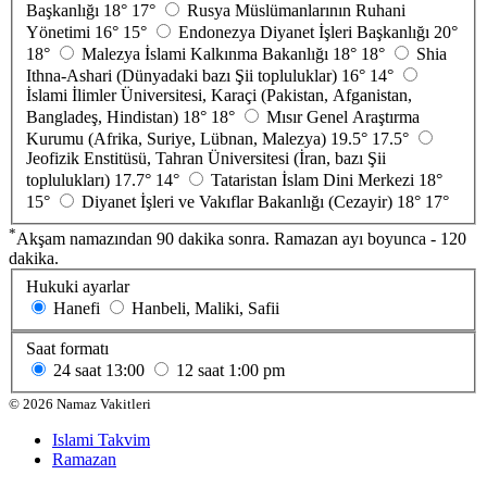
Başkanlığı
18°
17°
Rusya Müslümanlarının Ruhani
Yönetimi
16°
15°
Endonezya Diyanet İşleri Başkanlığı
20°
18°
Malezya İslami Kalkınma Bakanlığı
18°
18°
Shia
Ithna-Ashari (Dünyadaki bazı Şii topluluklar)
16°
14°
İslami İlimler Üniversitesi, Karaçi (Pakistan, Afganistan,
Bangladeş, Hindistan)
18°
18°
Mısır Genel Araştırma
Kurumu (Afrika, Suriye, Lübnan, Malezya)
19.5°
17.5°
Jeofizik Enstitüsü, Tahran Üniversitesi (İran, bazı Şii
toplulukları)
17.7°
14°
Tataristan İslam Dini Merkezi
18°
15°
Diyanet İşleri ve Vakıflar Bakanlığı (Cezayir)
18°
17°
*
Akşam namazından 90 dakika sonra. Ramazan ayı boyunca - 120
dakika.
Hukuki ayarlar
Hanefi
Hanbeli, Maliki, Safii
Saat formatı
24 saat
13:00
12 saat
1:00 pm
©
2026
Namaz Vakitleri
Islami Takvim
Ramazan