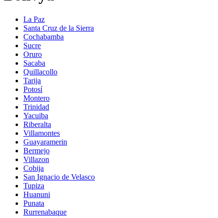
La Paz
Santa Cruz de la Sierra
Cochabamba
Sucre
Oruro
Sacaba
Quillacollo
Tarija
Potosí
Montero
Trinidad
Yacuiba
Riberalta
Villamontes
Guayaramerin
Bermejo
Villazon
Cobija
San Ignacio de Velasco
Tupiza
Huanuni
Punata
Rurrenabaque