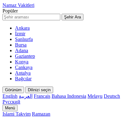
Namaz Vakitleri
Popüler
Şehir Ara
Ankara
İzmir
Şanlıurfa
Bursa
Adana
Gaziantep
Konya
Çankaya
Antalya
Bağcılar
Görünüm
Dilinizi seçin
English
العربية
Français
Bahasa Indonesia
Melayu
Deutsch
Русский
Menü
Islami Takvim
Ramazan