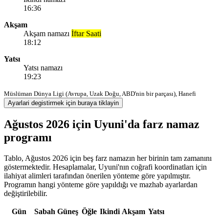
16:36
Akşam
Akşam namazı
İftar Saati
18:12
Yatsı
Yatsı namazı
19:23
Müslüman Dünya Ligi (Avrupa, Uzak Doğu, ABD'nin bir parçası), Hanefi
Ayarlari degistirmek için buraya tiklayin
Ağustos 2026 için Uyuni'da farz namaz
programı
Tablo, Ağustos 2026 için beş farz namazın her birinin tam zamanını
göstermektedir. Hesaplamalar, Uyuni'nın coğrafi koordinatları için
ilahiyat alimleri tarafından önerilen yönteme göre yapılmıştır.
Programın hangi yönteme göre yapıldığı ve mazhab ayarlardan
değiştirilebilir.
Gün
Sabah
Güneş
Öğle
Ikindi
Akşam
Yatsı