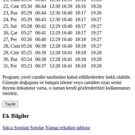
22, Cmt
05:30
06:44
12:30
16:39
18:16
19:26
23, Paz
05:29
06:44
12:30
16:40
18:17
19:26
24, Pzt
05:29
06:43
12:30
16:40
18:17
19:27
25, Sal
05:28
06:42
12:29
16:40
18:17
19:27
26, Çar
05:27
06:41
12:29
16:40
18:17
19:27
27, Per
05:26
06:40
12:29
16:40
18:18
19:27
28, Cum
05:26
06:39
12:28
16:40
18:18
19:27
29, Cmt
05:25
06:39
12:28
16:41
18:18
19:28
30, Paz
05:24
06:38
12:28
16:41
18:18
19:28
31, Pzt
05:23
06:37
12:28
16:41
18:18
19:28
Program, yerel camiler tarafından kabul edililenlerden farklı olabilir.
Güneşin doğuşunu ve batışını izleme veya camiden ezan sesini
duyma imkanınız varsa, o zaman kendi gözlemlerinizi kullanmanızı
öneririz.
Yazdir
Ek Bilgiler
Sıkça Sorulan Sorular
Namaz rekatları tablosu