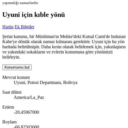
yapmadığı namazlardır.
Uyuni için kıble yönü
Harita
Ek Bilgiler
Şeriat kanunu, bir Müslüman'ın Mekke'deki Kutsal Cami'de bulunan
Kabe'ye dönük olarak namaz kılmasını gerektirir. Uyuni için bu yön
haritada belirtilmiştir. Daha kesin olarak belirlemek için, yakınlaştırın
ve yakındaki sokakların ve evlerin konumuna göre yönünüzü
belirleyin.
Konumumu bul
Mevcut konum
Uyuni, Potosi Departmanı, Bolivya
Saat dilimi
America/La_Paz
Enlem
-20.45967000
Boylam
-66.82503000