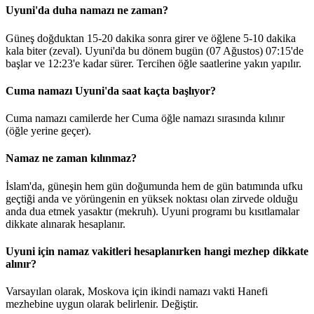
Uyuni'da duha namazı ne zaman?
Güneş doğduktan 15-20 dakika sonra girer ve öğlene 5-10 dakika
kala biter (zeval). Uyuni'da bu dönem bugün (07 Ağustos)
07:15
'de
başlar ve
12:23
'e kadar sürer. Tercihen öğle saatlerine yakın yapılır.
Cuma namazı Uyuni'da saat kaçta başlıyor?
Cuma namazı camilerde her Cuma öğle namazı sırasında kılınır
(öğle yerine geçer).
Namaz ne zaman kılınmaz?
İslam'da, güneşin hem gün doğumunda hem de gün batımında ufku
geçtiği anda ve yörüngenin en yüksek noktası olan zirvede olduğu
anda dua etmek yasaktır (mekruh). Uyuni programı bu kısıtlamalar
dikkate alınarak hesaplanır.
Uyuni için namaz vakitleri hesaplanırken hangi mezhep dikkate
alınır?
Varsayılan olarak, Moskova için ikindi namazı vakti Hanefi
mezhebine uygun olarak belirlenir.
Değiştir
.