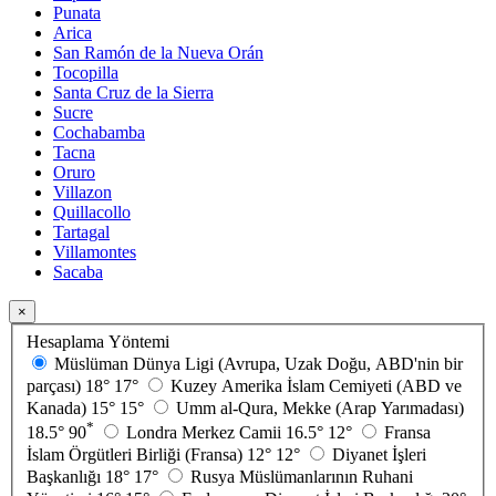
Punata
Arica
San Ramón de la Nueva Orán
Tocopilla
Santa Cruz de la Sierra
Sucre
Cochabamba
Tacna
Oruro
Villazon
Quillacollo
Tartagal
Villamontes
Sacaba
×
Hesaplama Yöntemi
Müslüman Dünya Ligi (Avrupa, Uzak Doğu, ABD'nin bir
parçası)
18°
17°
Kuzey Amerika İslam Cemiyeti (ABD ve
Kanada)
15°
15°
Umm al-Qura, Mekke (Arap Yarımadası)
*
18.5°
90
Londra Merkez Camii
16.5°
12°
Fransa
İslam Örgütleri Birliği (Fransa)
12°
12°
Diyanet İşleri
Başkanlığı
18°
17°
Rusya Müslümanlarının Ruhani