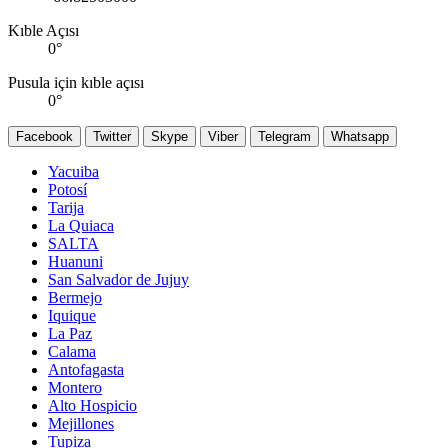
Kıble Açısı
0
°
Pusula için kıble açısı
0
°
Facebook
Twitter
Skype
Viber
Telegram
Whatsapp
Yacuiba
Potosí
Tarija
La Quiaca
SALTA
Huanuni
San Salvador de Jujuy
Bermejo
Iquique
La Paz
Calama
Antofagasta
Montero
Alto Hospicio
Mejillones
Tupiza