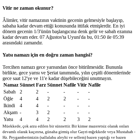
Vitir ne zaman okunur?
Âlimler, vitir namazının vaktinin gecenin gelmesiyle başlayıp,
sabaha kadar devam ettiği konusunda ittifak etmişlerdir. En iyi
dönem gecenin 1/3'ünün başlangıcına denk gelir ve sabah ezanına
kadar devam eder. 07 Ağustos'ta Uyuni'da bu,
01:50
ile
05:39
arasındaki zamandır.
Yatsı namazı için en doğru zaman hangisi?
Tercihen namazı gece yarısından önce bitirilmesidir. Bununla
birlikte, gece yarısı ve Şeriat tanımında, yılın çeşitli dönemlerinde
gece saat 12'ye ve 11'e kadar düşebileceğini unutmayın.
Namaz
Sünnet
Farz
Sünnet
Nafile
Vitir
Nafile
Sabah
2
2
-
-
-
-
Öğle
4
4
2
2
-
-
Ikindi
4
4
-
-
-
-
Akşam
-
3
2
-
-
-
Yatsı
4
4
2
2
3
2
Müekkede, çok arzu edilen bir sünnettir. Bir kimse mazeretsiz olarak onları
devamlı olarak kaçırırsa, günaha girmiş olur
Gayri-mğekkede veya Mustahab -
Hz. Peygamberimizin (sallalahu aleyhi ve sellem) bazen yaptığı ve bazen