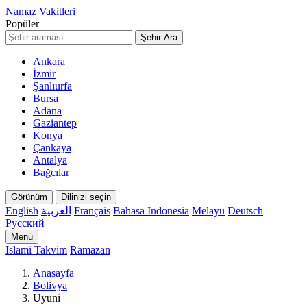
Namaz Vakitleri
Popüler
Şehir Ara
Ankara
İzmir
Şanlıurfa
Bursa
Adana
Gaziantep
Konya
Çankaya
Antalya
Bağcılar
Görünüm
Dilinizi seçin
English
العربية
Français
Bahasa Indonesia
Melayu
Deutsch
Русский
Menü
Islami Takvim
Ramazan
Anasayfa
Bolivya
Uyuni