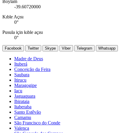
Boylam
-39.60720000
Kıble Açısı
0
°
Pusula için kıble açısı
0
°
Facebook
Twitter
Skype
Viber
Telegram
Whatsapp
Madre de Deus
Ituberá
Conceição da Feira
Saubara
Itiruçu
Maragogipe
Iaçu
Jaguaquara
Ibirataia
Itaberaba
Santo Estêvão
Camamu
São Francisco do Conde
Valença