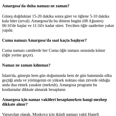
Amargosa'da duha namazı ne zaman?
Güneş doğduktan 15-20 dakika sonra girer ve öğlene 5-10 dakika
kala biter (zeval). Amargosa'da bu dönem bugün (08 Ağustos)
06:16
'de başlar ve
11:34
'e kadar sürer. Tercihen öğle saatlerine yakın
yapılır.
Cuma namazı Amargosa'da saat kaçta başlıyor?
Cuma namazı camilerde her Cuma öğle namazı sırasında kılınır
(öğle yerine geçer).
Namaz ne zaman kılınmaz?
İslam'da, güneşin hem gün doğumunda hem de gün batımında ufku
geçtiği anda ve yörüngenin en yüksek noktası olan zirvede olduğu
anda dua etmek yasaktır (mekruh). Amargosa programı bu
kısıtlamalar dikkate alınarak hesaplanır.
Amargosa için namaz vakitleri hesaplanırken hangi mezhep
dikkate alınır?
Varsayılan olarak, Moskova için ikindi namazı vakti Hanefi