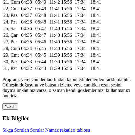
21, Cum
04:38
05:49
11:42
15:56
17:34
18:41
22, Cmt
04:37
05:49
11:41
15:56
17:34
18:41
23, Paz
04:37
05:48
11:41
15:56
17:34
18:41
24, Pzt
04:36
05:48
11:41
15:56
17:34
18:41
25, Sal
04:36
05:47
11:40
15:56
17:34
18:41
26, Çar
04:35
05:47
11:40
15:56
17:34
18:41
27, Per
04:35
05:46
11:40
15:56
17:34
18:41
28, Cum
04:34
05:45
11:40
15:56
17:34
18:41
29, Cmt
04:34
05:45
11:39
15:56
17:34
18:41
30, Paz
04:33
05:44
11:39
15:56
17:34
18:41
31, Pzt
04:32
05:43
11:39
15:56
17:34
18:41
Program, yerel camiler tarafından kabul edililenlerden farklı olabilir.
Güneşin doğuşunu ve batışını izleme veya camiden ezan sesini
duyma imkanınız varsa, o zaman kendi gözlemlerinizi kullanmanızı
öneririz.
Yazdir
Ek Bilgiler
Sıkça Sorulan Sorular
Namaz rekatları tablosu