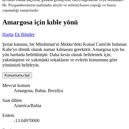
Hz. Peygamberimizin (sallalahu aleyhi ve sellem) bazen yaptığı ve bazen
yapmadığı namazlardır.
Amargosa için kıble yönü
Harita
Ek Bilgiler
Şeriat kanunu, bir Müslüman'ın Mekke'deki Kutsal Cami'de bulunan
Kabe'ye dönük olarak namaz kılmasını gerektirir. Amargosa için bu
yön haritada belirtilmiştir. Daha kesin olarak belirlemek için,
yakınlaştırın ve yakındaki sokakların ve evlerin konumuna göre
yönünüzü belirleyin.
Konumumu bul
Mevcut konum
Amargosa, Bahia, Brezilya
Saat dilimi
America/Bahia
Enlem
-13.04970000