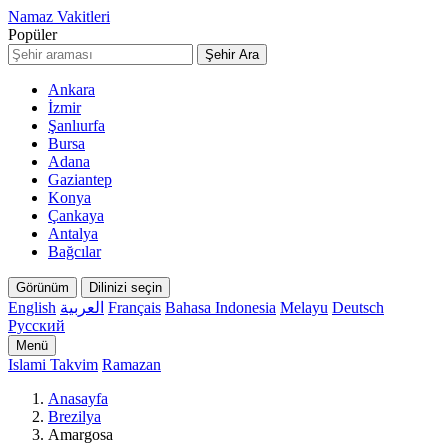
Namaz Vakitleri
Popüler
Şehir Ara
Ankara
İzmir
Şanlıurfa
Bursa
Adana
Gaziantep
Konya
Çankaya
Antalya
Bağcılar
Görünüm
Dilinizi seçin
English
العربية
Français
Bahasa Indonesia
Melayu
Deutsch
Русский
Menü
Islami Takvim
Ramazan
Anasayfa
Brezilya
Amargosa