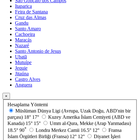
São Gonçalo dos Campos
Itaparica
Feira de Santana
Cruz das Almas
Gandu
Santo Amaro
Cachoeira
Maracás
Nazaré
Santo Antonio de Jesus
Ubatã
Mutuípe
Jequie
Jitaúna
Castro Alves
Anguera
×
Hesaplama Yöntemi
Müslüman Dünya Ligi (Avrupa, Uzak Doğu, ABD'nin bir
parçası)
18°
17°
Kuzey Amerika İslam Cemiyeti (ABD ve
Kanada)
15°
15°
Umm al-Qura, Mekke (Arap Yarımadası)
*
18.5°
90
Londra Merkez Camii
16.5°
12°
Fransa
İslam Örgütleri Birliği (Fransa)
12°
12°
Diyanet İşleri