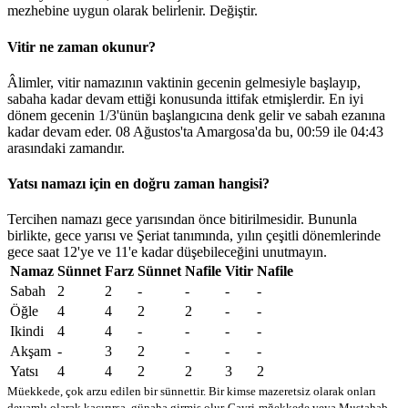
mezhebine uygun olarak belirlenir.
Değiştir
.
Vitir ne zaman okunur?
Âlimler, vitir namazının vaktinin gecenin gelmesiyle başlayıp,
sabaha kadar devam ettiği konusunda ittifak etmişlerdir. En iyi
dönem gecenin 1/3'ünün başlangıcına denk gelir ve sabah ezanına
kadar devam eder. 08 Ağustos'ta Amargosa'da bu,
00:59
ile
04:43
arasındaki zamandır.
Yatsı namazı için en doğru zaman hangisi?
Tercihen namazı gece yarısından önce bitirilmesidir. Bununla
birlikte, gece yarısı ve Şeriat tanımında, yılın çeşitli dönemlerinde
gece saat 12'ye ve 11'e kadar düşebileceğini unutmayın.
Namaz
Sünnet
Farz
Sünnet
Nafile
Vitir
Nafile
Sabah
2
2
-
-
-
-
Öğle
4
4
2
2
-
-
Ikindi
4
4
-
-
-
-
Akşam
-
3
2
-
-
-
Yatsı
4
4
2
2
3
2
Müekkede, çok arzu edilen bir sünnettir. Bir kimse mazeretsiz olarak onları
devamlı olarak kaçırırsa, günaha girmiş olur
Gayri-mğekkede veya Mustahab -