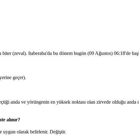
 biter (zeval). Itaberaba'da bu dönem bugün (09 Ağustos)
06:18
'de baş
erine geçer).
iği anda ve yörüngenin en yüksek noktası olan zirvede olduğu anda du
te alınır?
 uygun olarak belirlenir.
Değiştir
.