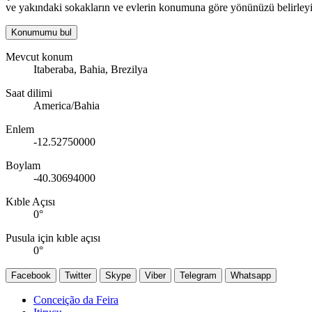
ve yakındaki sokakların ve evlerin konumuna göre yönünüzü belirleyi
Konumumu bul
Mevcut konum
Itaberaba, Bahia, Brezilya
Saat dilimi
America/Bahia
Enlem
-12.52750000
Boylam
-40.30694000
Kıble Açısı
0
°
Pusula için kıble açısı
0
°
Facebook
Twitter
Skype
Viber
Telegram
Whatsapp
Conceição da Feira