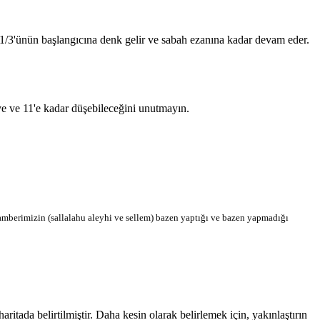
n 1/3'ünün başlangıcına denk gelir ve sabah ezanına kadar devam eder.
'ye ve 11'e kadar düşebileceğini unutmayın.
berimizin (sallalahu aleyhi ve sellem) bazen yaptığı ve bazen yapmadığı
tada belirtilmiştir. Daha kesin olarak belirlemek için, yakınlaştırın