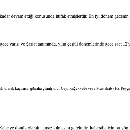
 kadar devam ettiği konusunda ittifak etmişlerdir. En iyi dönem geceni
 gece yarısı ve Şeriat tanımında, yılın çeşitli dönemlerinde gece saat 12
lı olarak kaçırırsa, günaha girmiş olur
Gayri-mğekkede veya Mustahab - Hz. Peygam
'ye dönük olarak namaz kılmasını gerektirir. Itaberaba için bu yön hari