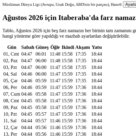
Müslüman Dünya Ligi (Avrupa, Uzak Doğu, ABD'nin bir parçası), Hanefi
Ayarla
Ağustos 2026 için Itaberaba'da farz nama
Tablo, Ağustos 2026 için beş farz namazın her birinin tam zamanını gös
hangi yönteme göre yapıldığı ve mazhab ayarlardan değiştirilebilir.
Gün
Sabah
Güneş
Öğle
Ikindi
Akşam
Yatsı
01, Cmt
04:47
06:01
11:48
15:58
17:35
18:44
02, Paz
04:47
06:00
11:48
15:58
17:35
18:44
03, Pzt
04:47
06:00
11:47
15:58
17:35
18:44
04, Sal
04:46
06:00
11:47
15:59
17:35
18:44
05, Çar
04:46
05:59
11:47
15:59
17:35
18:44
06, Per
04:46
05:59
11:47
15:59
17:36
18:44
07, Cum
04:46
05:58
11:47
15:59
17:36
18:44
08, Cmt
04:45
05:58
11:47
15:59
17:36
18:44
09, Paz
04:45
05:58
11:47
15:59
17:36
18:44
10, Pzt
04:45
05:57
11:47
15:59
17:36
18:44
11, Sal
04:44
05:57
11:46
15:59
17:36
18:44
12, Çar
04:44
05:56
11:46
15:59
17:36
18:44
13, Per
04:44
05:56
11:46
15:59
17:36
18:44