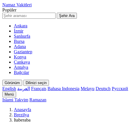
Namaz Vakitleri
Popüler
Şehir Ara
Ankara
İzmir
Şanlıurfa
Bursa
Adana
Gaziantep
Konya
Çankaya
Antalya
Bağcılar
Görünüm
Dilinizi seçin
English
العربية
Français
Bahasa Indonesia
Melayu
Deutsch
Русский
Menü
Islami Takvim
Ramazan
Anasayfa
Brezilya
Itaberaba