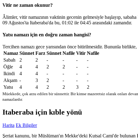
Vitir ne zaman okunur?
Âlimler, vitir namazının vaktinin gecenin gelmesiyle başlayıp, sabaha
09 Ağustos'ta Itaberaba'da bu,
01:02
ile
04:45
arasındaki zamandır.
Yatsı namazı için en doğru zaman hangisi?
Tercihen namazı gece yarısından önce bitirilmesidir. Bununla birlikte,
Namaz
Sünnet
Farz
Sünnet
Nafile
Vitir
Nafile
Sabah
2
2
-
-
-
-
Öğle
4
4
2
2
-
-
Ikindi
4
4
-
-
-
-
Akşam
-
3
2
-
-
-
Yatsı
4
4
2
2
3
2
Müekkede, çok arzu edilen bir sünnettir. Bir kimse mazeretsiz olarak onları devam
namazlardır.
Itaberaba için kıble yönü
Harita
Ek Bilgiler
Şeriat kanunu, bir Müslüman'ın Mekke'deki Kutsal Cami'de bulunan Kabe