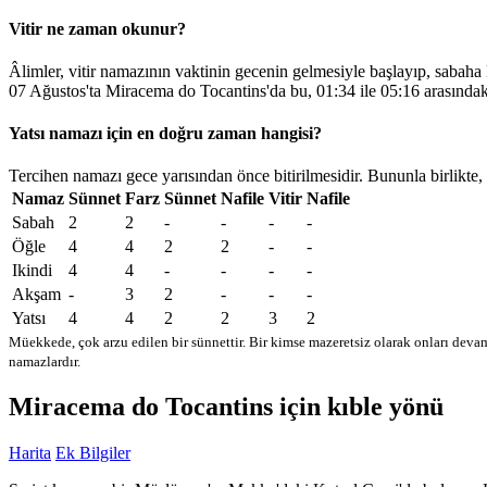
Vitir ne zaman okunur?
Âlimler, vitir namazının vaktinin gecenin gelmesiyle başlayıp, sabaha
07 Ağustos'ta Miracema do Tocantins'da bu,
01:34
ile
05:16
arasındak
Yatsı namazı için en doğru zaman hangisi?
Tercihen namazı gece yarısından önce bitirilmesidir. Bununla birlikte,
Namaz
Sünnet
Farz
Sünnet
Nafile
Vitir
Nafile
Sabah
2
2
-
-
-
-
Öğle
4
4
2
2
-
-
Ikindi
4
4
-
-
-
-
Akşam
-
3
2
-
-
-
Yatsı
4
4
2
2
3
2
Müekkede, çok arzu edilen bir sünnettir. Bir kimse mazeretsiz olarak onları devam
namazlardır.
Miracema do Tocantins için kıble yönü
Harita
Ek Bilgiler