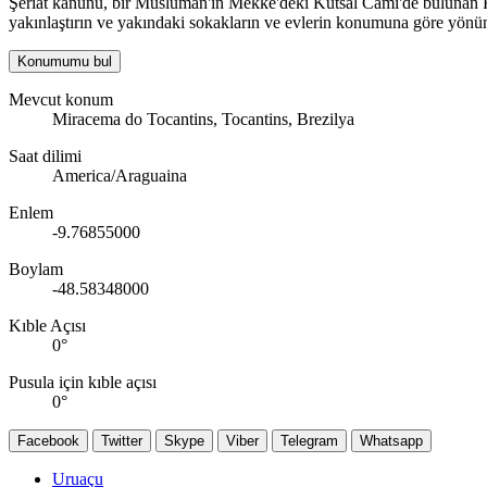
Şeriat kanunu, bir Müslüman'ın Mekke'deki Kutsal Cami'de bulunan Kab
yakınlaştırın ve yakındaki sokakların ve evlerin konumuna göre yönün
Konumumu bul
Mevcut konum
Miracema do Tocantins, Tocantins, Brezilya
Saat dilimi
America/Araguaina
Enlem
-9.76855000
Boylam
-48.58348000
Kıble Açısı
0
°
Pusula için kıble açısı
0
°
Facebook
Twitter
Skype
Viber
Telegram
Whatsapp
Uruaçu