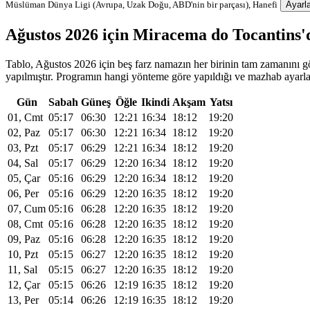
Müslüman Dünya Ligi (Avrupa, Uzak Doğu, ABD'nin bir parçası), Hanefi
Ayarla
Ağustos 2026 için Miracema do Tocantins
Tablo, Ağustos 2026 için beş farz namazın her birinin tam zamanını gö
yapılmıştır. Programın hangi yönteme göre yapıldığı ve mazhab ayarlard
Gün
Sabah
Güneş
Öğle
Ikindi
Akşam
Yatsı
01, Cmt
05:17
06:30
12:21
16:34
18:12
19:20
02, Paz
05:17
06:30
12:21
16:34
18:12
19:20
03, Pzt
05:17
06:29
12:21
16:34
18:12
19:20
04, Sal
05:17
06:29
12:20
16:34
18:12
19:20
05, Çar
05:16
06:29
12:20
16:34
18:12
19:20
06, Per
05:16
06:29
12:20
16:35
18:12
19:20
07, Cum
05:16
06:28
12:20
16:35
18:12
19:20
08, Cmt
05:16
06:28
12:20
16:35
18:12
19:20
09, Paz
05:16
06:28
12:20
16:35
18:12
19:20
10, Pzt
05:15
06:27
12:20
16:35
18:12
19:20
11, Sal
05:15
06:27
12:20
16:35
18:12
19:20
12, Çar
05:15
06:26
12:19
16:35
18:12
19:20
13, Per
05:14
06:26
12:19
16:35
18:12
19:20