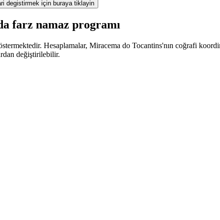
ri degistirmek için buraya tiklayin
'da farz namaz programı
stermektedir. Hesaplamalar, Miracema do Tocantins'nın coğrafi koordinat
an değiştirilebilir.