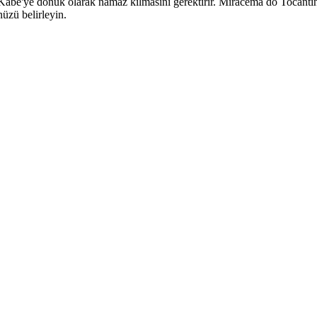
e'ye dönük olarak namaz kılmasını gerektirir. Miracema do Tocantins iç
üzü belirleyin.