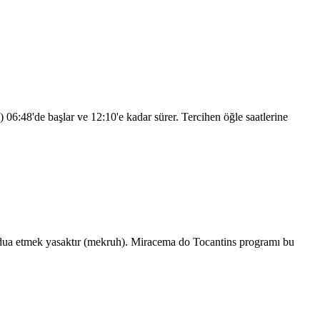
s)
06:48
'de başlar ve
12:10
'e kadar sürer. Tercihen öğle saatlerine
dua etmek yasaktır (mekruh). Miracema do Tocantins programı bu