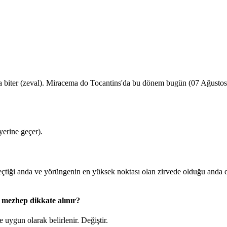
a biter (zeval). Miracema do Tocantins'da bu dönem bugün (07 Ağusto
erine geçer).
tiği anda ve yörüngenin en yüksek noktası olan zirvede olduğu anda 
 mezhep dikkate alınır?
 uygun olarak belirlenir.
Değiştir
.