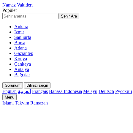
Namaz Vakitleri
Popüler
Şehir Ara
Ankara
İzmir
Şanlıurfa
Bursa
Adana
Gaziantep
Konya
Çankaya
Antalya
Bağcılar
Görünüm
Dilinizi seçin
English
العربية
Français
Bahasa Indonesia
Melayu
Deutsch
Русский
Menü
Islami Takvim
Ramazan