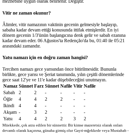
mezhebine uygun olarak belirlenir.
Değiştir
.
Vitir ne zaman okunur?
Âlimler, vitir namazının vaktinin gecenin gelmesiyle başlayıp,
sabaha kadar devam ettiği konusunda ittifak etmişlerdir. En iyi
dönem gecenin 1/3'ünün başlangıcına denk gelir ve sabah ezanına
kadar devam eder. 06 Ağustos'ta Redenção'da bu,
01:40
ile
05:21
arasındaki zamandır.
Yatsı namazı için en doğru zaman hangisi?
Tercihen namazı gece yarısından önce bitirilmesidir. Bununla
birlikte, gece yarısı ve Şeriat tanımında, yılın çeşitli dönemlerinde
gece saat 12'ye ve 11'e kadar düşebileceğini unutmayın.
Namaz
Sünnet
Farz
Sünnet
Nafile
Vitir
Nafile
Sabah
2
2
-
-
-
-
Öğle
4
4
2
2
-
-
Ikindi
4
4
-
-
-
-
Akşam
-
3
2
-
-
-
Yatsı
4
4
2
2
3
2
Müekkede, çok arzu edilen bir sünnettir. Bir kimse mazeretsiz olarak onları
devamlı olarak kaçırırsa, günaha girmiş olur
Gayri-mğekkede veya Mustahab -