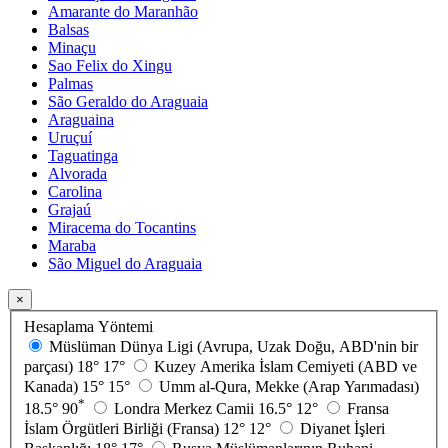
Amarante do Maranhão
Balsas
Minaçu
Sao Felix do Xingu
Palmas
São Geraldo do Araguaia
Araguaina
Uruçuí
Taguatinga
Alvorada
Carolina
Grajaú
Miracema do Tocantins
Maraba
São Miguel do Araguaia
×
Hesaplama Yöntemi
Müslüman Dünya Ligi (Avrupa, Uzak Doğu, ABD'nin bir
parçası)
18°
17°
Kuzey Amerika İslam Cemiyeti (ABD ve
Kanada)
15°
15°
Umm al-Qura, Mekke (Arap Yarımadası)
*
18.5°
90
Londra Merkez Camii
16.5°
12°
Fransa
İslam Örgütleri Birliği (Fransa)
12°
12°
Diyanet İşleri