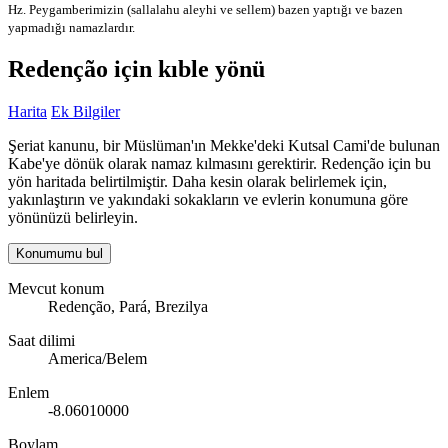
Hz. Peygamberimizin (sallalahu aleyhi ve sellem) bazen yaptığı ve bazen
yapmadığı namazlardır.
Redenção için kıble yönü
Harita
Ek Bilgiler
Şeriat kanunu, bir Müslüman'ın Mekke'deki Kutsal Cami'de bulunan
Kabe'ye dönük olarak namaz kılmasını gerektirir. Redenção için bu
yön haritada belirtilmiştir. Daha kesin olarak belirlemek için,
yakınlaştırın ve yakındaki sokakların ve evlerin konumuna göre
yönünüzü belirleyin.
Konumumu bul
Mevcut konum
Redenção, Pará, Brezilya
Saat dilimi
America/Belem
Enlem
-8.06010000
Boylam