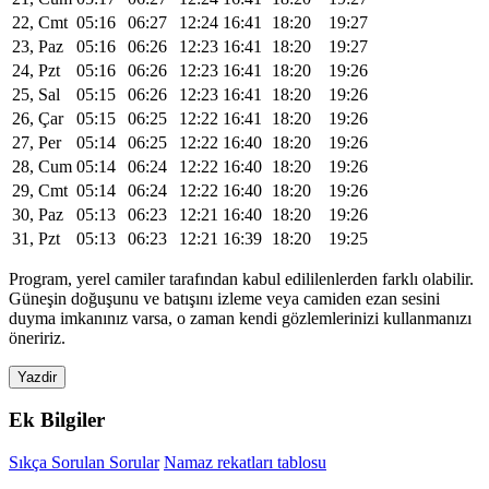
22, Cmt
05:16
06:27
12:24
16:41
18:20
19:27
23, Paz
05:16
06:26
12:23
16:41
18:20
19:27
24, Pzt
05:16
06:26
12:23
16:41
18:20
19:26
25, Sal
05:15
06:26
12:23
16:41
18:20
19:26
26, Çar
05:15
06:25
12:22
16:41
18:20
19:26
27, Per
05:14
06:25
12:22
16:40
18:20
19:26
28, Cum
05:14
06:24
12:22
16:40
18:20
19:26
29, Cmt
05:14
06:24
12:22
16:40
18:20
19:26
30, Paz
05:13
06:23
12:21
16:40
18:20
19:26
31, Pzt
05:13
06:23
12:21
16:39
18:20
19:25
Program, yerel camiler tarafından kabul edililenlerden farklı olabilir.
Güneşin doğuşunu ve batışını izleme veya camiden ezan sesini
duyma imkanınız varsa, o zaman kendi gözlemlerinizi kullanmanızı
öneririz.
Yazdir
Ek Bilgiler
Sıkça Sorulan Sorular
Namaz rekatları tablosu