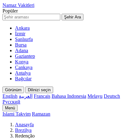
Namaz Vakitleri
Popüler
Şehir Ara
Ankara
İzmir
Şanlıurfa
Bursa
Adana
Gaziantep
Konya
Çankaya
Antalya
Bağcılar
Görünüm
Dilinizi seçin
English
العربية
Français
Bahasa Indonesia
Melayu
Deutsch
Русский
Menü
Islami Takvim
Ramazan
Anasayfa
Brezilya
Redenção