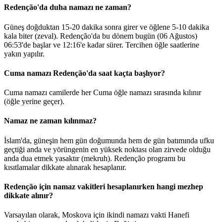
Redenção'da duha namazı ne zaman?
Güneş doğduktan 15-20 dakika sonra girer ve öğlene 5-10 dakika
kala biter (zeval). Redenção'da bu dönem bugün (06 Ağustos)
06:53
'de başlar ve
12:16
'e kadar sürer. Tercihen öğle saatlerine
yakın yapılır.
Cuma namazı Redenção'da saat kaçta başlıyor?
Cuma namazı camilerde her Cuma öğle namazı sırasında kılınır
(öğle yerine geçer).
Namaz ne zaman kılınmaz?
İslam'da, güneşin hem gün doğumunda hem de gün batımında ufku
geçtiği anda ve yörüngenin en yüksek noktası olan zirvede olduğu
anda dua etmek yasaktır (mekruh). Redenção programı bu
kısıtlamalar dikkate alınarak hesaplanır.
Redenção için namaz vakitleri hesaplanırken hangi mezhep
dikkate alınır?
Varsayılan olarak, Moskova için ikindi namazı vakti Hanefi