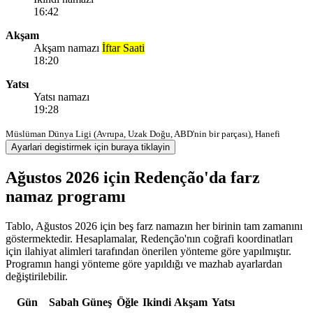
16:42
Akşam
Akşam namazı
İftar Saati
18:20
Yatsı
Yatsı namazı
19:28
Müslüman Dünya Ligi (Avrupa, Uzak Doğu, ABD'nin bir parçası), Hanefi
Ayarlari degistirmek için buraya tiklayin
Ağustos 2026 için Redenção'da farz
namaz programı
Tablo, Ağustos 2026 için beş farz namazın her birinin tam zamanını
göstermektedir. Hesaplamalar, Redenção'nın coğrafi koordinatları
için ilahiyat alimleri tarafından önerilen yönteme göre yapılmıştır.
Programın hangi yönteme göre yapıldığı ve mazhab ayarlardan
değiştirilebilir.
Gün
Sabah
Güneş
Öğle
Ikindi
Akşam
Yatsı