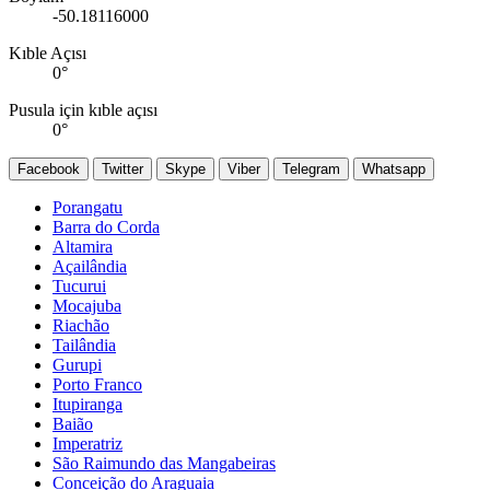
-50.18116000
Kıble Açısı
0
°
Pusula için kıble açısı
0
°
Facebook
Twitter
Skype
Viber
Telegram
Whatsapp
Porangatu
Barra do Corda
Altamira
Açailândia
Tucurui
Mocajuba
Riachão
Tailândia
Gurupi
Porto Franco
Itupiranga
Baião
Imperatriz
São Raimundo das Mangabeiras
Conceição do Araguaia