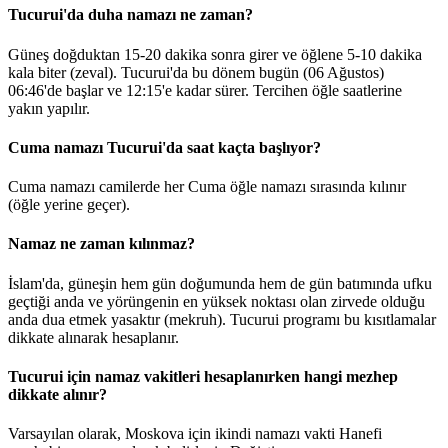
Tucurui'da duha namazı ne zaman?
Güneş doğduktan 15-20 dakika sonra girer ve öğlene 5-10 dakika
kala biter (zeval). Tucurui'da bu dönem bugün (06 Ağustos)
06:46
'de başlar ve
12:15
'e kadar sürer. Tercihen öğle saatlerine
yakın yapılır.
Cuma namazı Tucurui'da saat kaçta başlıyor?
Cuma namazı camilerde her Cuma öğle namazı sırasında kılınır
(öğle yerine geçer).
Namaz ne zaman kılınmaz?
İslam'da, güneşin hem gün doğumunda hem de gün batımında ufku
geçtiği anda ve yörüngenin en yüksek noktası olan zirvede olduğu
anda dua etmek yasaktır (mekruh). Tucurui programı bu kısıtlamalar
dikkate alınarak hesaplanır.
Tucurui için namaz vakitleri hesaplanırken hangi mezhep
dikkate alınır?
Varsayılan olarak, Moskova için ikindi namazı vakti Hanefi