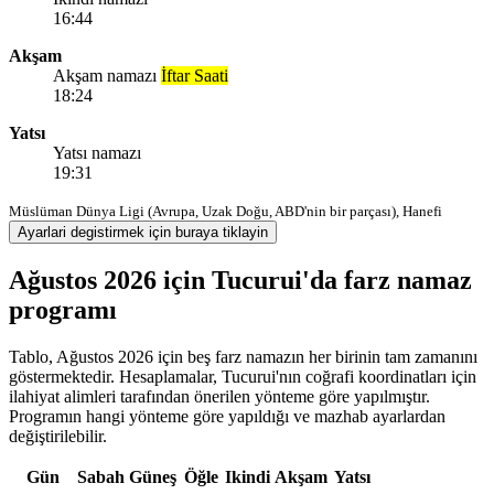
16:44
Akşam
Akşam namazı
İftar Saati
18:24
Yatsı
Yatsı namazı
19:31
Müslüman Dünya Ligi (Avrupa, Uzak Doğu, ABD'nin bir parçası), Hanefi
Ayarlari degistirmek için buraya tiklayin
Ağustos 2026 için Tucurui'da farz namaz
programı
Tablo, Ağustos 2026 için beş farz namazın her birinin tam zamanını
göstermektedir. Hesaplamalar, Tucurui'nın coğrafi koordinatları için
ilahiyat alimleri tarafından önerilen yönteme göre yapılmıştır.
Programın hangi yönteme göre yapıldığı ve mazhab ayarlardan
değiştirilebilir.
Gün
Sabah
Güneş
Öğle
Ikindi
Akşam
Yatsı