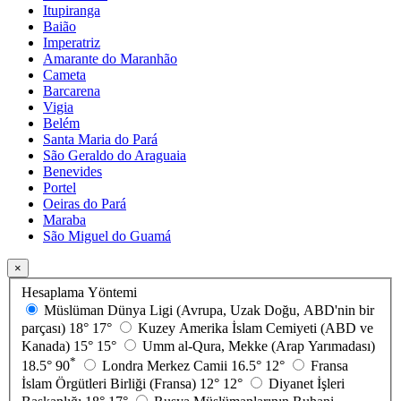
Itupiranga
Baião
Imperatriz
Amarante do Maranhão
Cameta
Barcarena
Vigia
Belém
Santa Maria do Pará
São Geraldo do Araguaia
Benevides
Portel
Oeiras do Pará
Maraba
São Miguel do Guamá
×
Hesaplama Yöntemi
Müslüman Dünya Ligi (Avrupa, Uzak Doğu, ABD'nin bir
parçası)
18°
17°
Kuzey Amerika İslam Cemiyeti (ABD ve
Kanada)
15°
15°
Umm al-Qura, Mekke (Arap Yarımadası)
*
18.5°
90
Londra Merkez Camii
16.5°
12°
Fransa
İslam Örgütleri Birliği (Fransa)
12°
12°
Diyanet İşleri