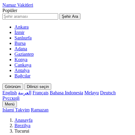
Namaz Vakitleri
Popüler
Şehir Ara
Ankara
İzmir
Şanlıurfa
Bursa
Adana
Gaziantep
Konya
Çankaya
Antalya
Bağcılar
Görünüm
Dilinizi seçin
English
العربية
Français
Bahasa Indonesia
Melayu
Deutsch
Русский
Menü
Islami Takvim
Ramazan
Anasayfa
Brezilya
Tucurui