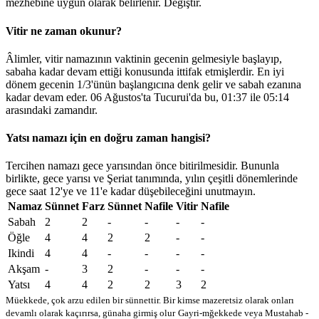
mezhebine uygun olarak belirlenir.
Değiştir
.
Vitir ne zaman okunur?
Âlimler, vitir namazının vaktinin gecenin gelmesiyle başlayıp,
sabaha kadar devam ettiği konusunda ittifak etmişlerdir. En iyi
dönem gecenin 1/3'ünün başlangıcına denk gelir ve sabah ezanına
kadar devam eder. 06 Ağustos'ta Tucurui'da bu,
01:37
ile
05:14
arasındaki zamandır.
Yatsı namazı için en doğru zaman hangisi?
Tercihen namazı gece yarısından önce bitirilmesidir. Bununla
birlikte, gece yarısı ve Şeriat tanımında, yılın çeşitli dönemlerinde
gece saat 12'ye ve 11'e kadar düşebileceğini unutmayın.
Namaz
Sünnet
Farz
Sünnet
Nafile
Vitir
Nafile
Sabah
2
2
-
-
-
-
Öğle
4
4
2
2
-
-
Ikindi
4
4
-
-
-
-
Akşam
-
3
2
-
-
-
Yatsı
4
4
2
2
3
2
Müekkede, çok arzu edilen bir sünnettir. Bir kimse mazeretsiz olarak onları
devamlı olarak kaçırırsa, günaha girmiş olur
Gayri-mğekkede veya Mustahab -