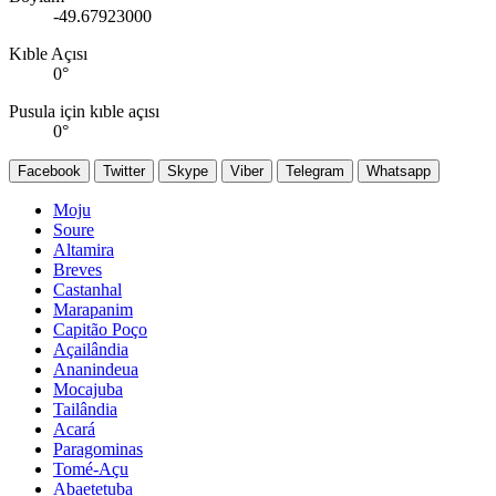
-49.67923000
Kıble Açısı
0
°
Pusula için kıble açısı
0
°
Facebook
Twitter
Skype
Viber
Telegram
Whatsapp
Moju
Soure
Altamira
Breves
Castanhal
Marapanim
Capitão Poço
Açailândia
Ananindeua
Mocajuba
Tailândia
Acará
Paragominas
Tomé-Açu
Abaetetuba