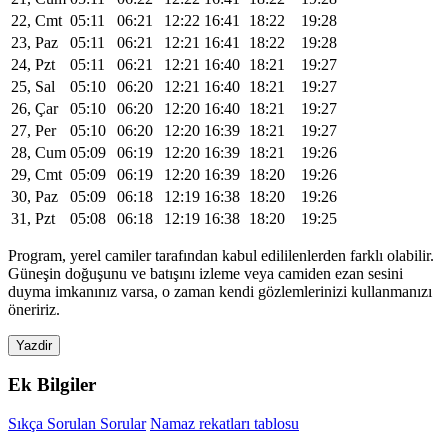
22, Cmt
05:11
06:21
12:22
16:41
18:22
19:28
23, Paz
05:11
06:21
12:21
16:41
18:22
19:28
24, Pzt
05:11
06:21
12:21
16:40
18:21
19:27
25, Sal
05:10
06:20
12:21
16:40
18:21
19:27
26, Çar
05:10
06:20
12:20
16:40
18:21
19:27
27, Per
05:10
06:20
12:20
16:39
18:21
19:27
28, Cum
05:09
06:19
12:20
16:39
18:21
19:26
29, Cmt
05:09
06:19
12:20
16:39
18:20
19:26
30, Paz
05:09
06:18
12:19
16:38
18:20
19:26
31, Pzt
05:08
06:18
12:19
16:38
18:20
19:25
Program, yerel camiler tarafından kabul edililenlerden farklı olabilir.
Güneşin doğuşunu ve batışını izleme veya camiden ezan sesini
duyma imkanınız varsa, o zaman kendi gözlemlerinizi kullanmanızı
öneririz.
Yazdir
Ek Bilgiler
Sıkça Sorulan Sorular
Namaz rekatları tablosu