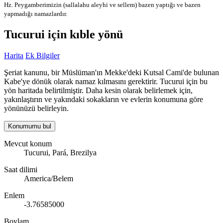
Hz. Peygamberimizin (sallalahu aleyhi ve sellem) bazen yaptığı ve bazen
yapmadığı namazlardır.
Tucurui için kıble yönü
Harita
Ek Bilgiler
Şeriat kanunu, bir Müslüman'ın Mekke'deki Kutsal Cami'de bulunan
Kabe'ye dönük olarak namaz kılmasını gerektirir. Tucurui için bu
yön haritada belirtilmiştir. Daha kesin olarak belirlemek için,
yakınlaştırın ve yakındaki sokakların ve evlerin konumuna göre
yönünüzü belirleyin.
Konumumu bul
Mevcut konum
Tucurui, Pará, Brezilya
Saat dilimi
America/Belem
Enlem
-3.76585000
Boylam