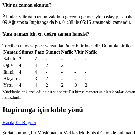
Vitir ne zaman okunur?
Âlimler, vitir namazının vaktinin gecenin gelmesiyle başlayıp, sabaha
09 Ağustos'ta Itupiranga'da bu,
01:38
ile
05:16
arasındaki zamandır.
Yatsı namazı için en doğru zaman hangisi?
Tercihen namazı gece yarısından önce bitirilmesidir. Bununla birlikte,
Namaz
Sünnet
Farz
Sünnet
Nafile
Vitir
Nafile
Sabah
2
2
-
-
-
-
Öğle
4
4
2
2
-
-
Ikindi
4
4
-
-
-
-
Akşam
-
3
2
-
-
-
Yatsı
4
4
2
2
3
2
Müekkede, çok arzu edilen bir sünnettir. Bir kimse mazeretsiz olarak onları devam
namazlardır.
Itupiranga için kıble yönü
Harita
Ek Bilgiler
Şeriat kanunu, bir Müslüman'ın Mekke'deki Kutsal Cami'de bulunan Kabe