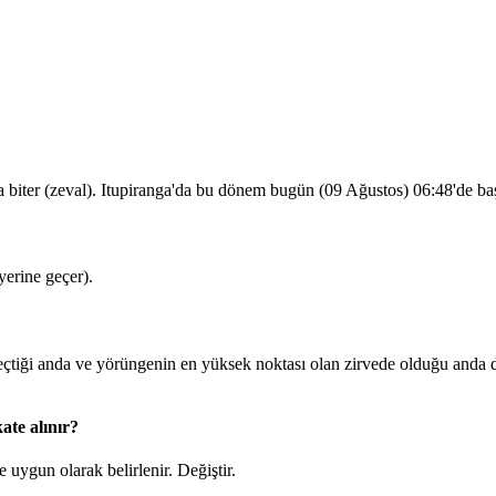
 biter (zeval). Itupiranga'da bu dönem bugün (09 Ağustos)
06:48
'de ba
erine geçer).
iği anda ve yörüngenin en yüksek noktası olan zirvede olduğu anda du
ate alınır?
 uygun olarak belirlenir.
Değiştir
.