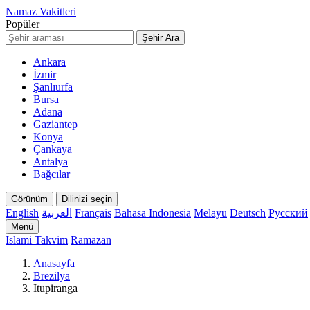
Namaz Vakitleri
Popüler
Şehir Ara
Ankara
İzmir
Şanlıurfa
Bursa
Adana
Gaziantep
Konya
Çankaya
Antalya
Bağcılar
Görünüm
Dilinizi seçin
English
العربية
Français
Bahasa Indonesia
Melayu
Deutsch
Русский
Menü
Islami Takvim
Ramazan
Anasayfa
Brezilya
Itupiranga