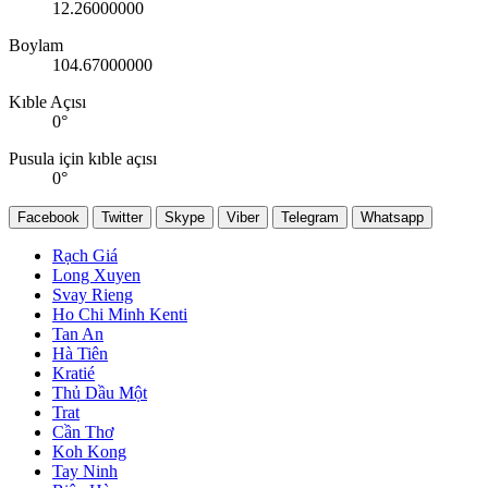
12.26000000
Boylam
104.67000000
Kıble Açısı
0
°
Pusula için kıble açısı
0
°
Facebook
Twitter
Skype
Viber
Telegram
Whatsapp
Rạch Giá
Long Xuyen
Svay Rieng
Ho Chi Minh Kenti
Tan An
Hà Tiên
Kratié
Thủ Dầu Một
Trat
Cần Thơ
Koh Kong
Tay Ninh