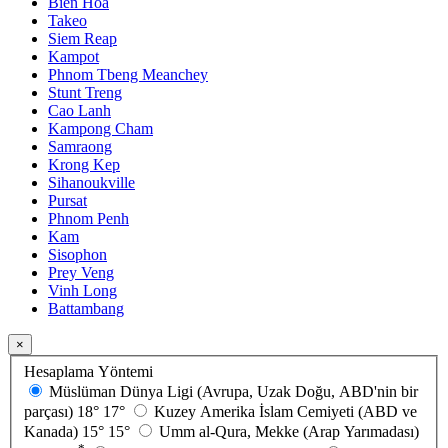
Biên Hòa
Takeo
Siem Reap
Kampot
Phnom Tbeng Meanchey
Stunt Treng
Cao Lanh
Kampong Cham
Samraong
Krong Kep
Sihanoukville
Pursat
Phnom Penh
Kam
Sisophon
Prey Veng
Vinh Long
Battambang
×
Hesaplama Yöntemi
Müslüman Dünya Ligi (Avrupa, Uzak Doğu, ABD'nin bir
parçası)
18°
17°
Kuzey Amerika İslam Cemiyeti (ABD ve
Kanada)
15°
15°
Umm al-Qura, Mekke (Arap Yarımadası)