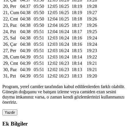
20, Per
04:37
05:50
12:05
16:25
18:19
19:28
21, Cum
04:38
05:50
12:05
16:25
18:19
19:27
22, Cmt
04:38
05:50
12:04
16:25
18:18
19:26
23, Paz
04:38
05:50
12:04
16:25
18:17
19:26
24, Pzt
04:38
05:51
12:04
16:24
18:17
19:25
25, Sal
04:38
05:51
12:03
16:24
18:16
19:24
26, Çar
04:38
05:51
12:03
16:24
18:16
19:24
27, Per
04:39
05:51
12:03
16:24
18:15
19:23
28, Cum
04:39
05:51
12:03
16:24
18:14
19:22
29, Cmt
04:39
05:51
12:02
16:23
18:14
19:21
30, Paz
04:39
05:51
12:02
16:23
18:13
19:21
31, Pzt
04:39
05:51
12:02
16:23
18:13
19:20
Program, yerel camiler tarafından kabul edililenlerden farklı olabilir.
Güneşin doğuşunu ve batışını izleme veya camiden ezan sesini
duyma imkanınız varsa, o zaman kendi gözlemlerinizi kullanmanızı
öneririz.
Yazdir
Ek Bilgiler