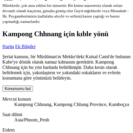
Müekkede, çok arzu edilen bir sünnettir. Bir kimse mazeretsiz olarak onları
devamlı olarak kaçırırsa, günaha girmiş olur
Gayri-mğekkede veya Mustahab -
Hz. Peygamberimizin (sallalahu aleyhi ve sellem) bazen yaptığı ve bazen
yapmadığı namazlardır.
Kampong Chhnang için kıble yönü
Harita
Ek Bilgiler
Şeriat kanunu, bir Müslüman'ın Mekke'deki Kutsal Cami'de bulunan
Kabe'ye dönük olarak namaz kılmasını gerektirir. Kampong
Chhnang için bu yön haritada belirtilmiştir. Daha kesin olarak
belirlemek için, yakınlaştırın ve yakındaki sokakların ve evlerin
konumuna göre yönünüzü belirleyin.
Konumumu bul
Mevcut konum
Kampong Chhnang, Kampong Chhang Province, Kamboçya
Saat dilimi
Asia/Phnom_Penh
Enlem