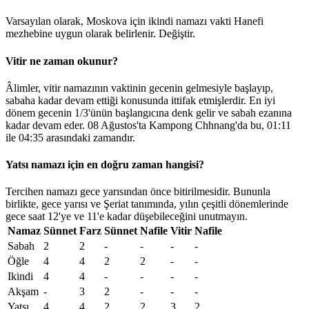
Varsayılan olarak, Moskova için ikindi namazı vakti Hanefi
mezhebine uygun olarak belirlenir.
Değiştir
.
Vitir ne zaman okunur?
Âlimler, vitir namazının vaktinin gecenin gelmesiyle başlayıp,
sabaha kadar devam ettiği konusunda ittifak etmişlerdir. En iyi
dönem gecenin 1/3'ünün başlangıcına denk gelir ve sabah ezanına
kadar devam eder. 08 Ağustos'ta Kampong Chhnang'da bu,
01:11
ile
04:35
arasındaki zamandır.
Yatsı namazı için en doğru zaman hangisi?
Tercihen namazı gece yarısından önce bitirilmesidir. Bununla
birlikte, gece yarısı ve Şeriat tanımında, yılın çeşitli dönemlerinde
gece saat 12'ye ve 11'e kadar düşebileceğini unutmayın.
Namaz
Sünnet
Farz
Sünnet
Nafile
Vitir
Nafile
Sabah
2
2
-
-
-
-
Öğle
4
4
2
2
-
-
Ikindi
4
4
-
-
-
-
Akşam
-
3
2
-
-
-
Yatsı
4
4
2
2
3
2