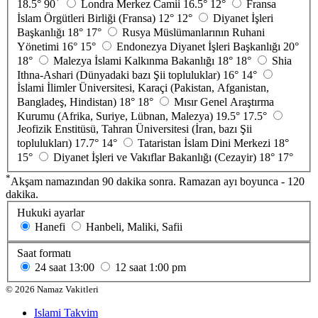
*
18.5°
90
Londra Merkez Camii
16.5°
12°
Fransa
İslam Örgütleri Birliği (Fransa)
12°
12°
Diyanet İşleri
Başkanlığı
18°
17°
Rusya Müslümanlarının Ruhani
Yönetimi
16°
15°
Endonezya Diyanet İşleri Başkanlığı
20°
18°
Malezya İslami Kalkınma Bakanlığı
18°
18°
Shia
Ithna-Ashari (Dünyadaki bazı Şii topluluklar)
16°
14°
İslami İlimler Üniversitesi, Karaçi (Pakistan, Afganistan,
Bangladeş, Hindistan)
18°
18°
Mısır Genel Araştırma
Kurumu (Afrika, Suriye, Lübnan, Malezya)
19.5°
17.5°
Jeofizik Enstitüsü, Tahran Üniversitesi (İran, bazı Şii
toplulukları)
17.7°
14°
Tataristan İslam Dini Merkezi
18°
15°
Diyanet İşleri ve Vakıflar Bakanlığı (Cezayir)
18°
17°
*
Akşam namazından 90 dakika sonra. Ramazan ayı boyunca - 120
dakika.
Hukuki ayarlar
Hanefi
Hanbeli, Maliki, Safii
Saat formatı
24 saat
13:00
12 saat
1:00 pm
©
2026
Namaz Vakitleri
Islami Takvim