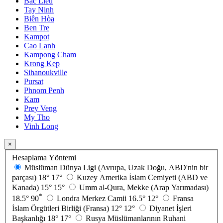
Bac Lieu
Tay Ninh
Biên Hòa
Ben Tre
Kampot
Cao Lanh
Kampong Cham
Krong Kep
Sihanoukville
Pursat
Phnom Penh
Kam
Prey Veng
My Tho
Vinh Long
×
Hesaplama Yöntemi
Müslüman Dünya Ligi (Avrupa, Uzak Doğu, ABD'nin bir
parçası)
18°
17°
Kuzey Amerika İslam Cemiyeti (ABD ve
Kanada)
15°
15°
Umm al-Qura, Mekke (Arap Yarımadası)
*
18.5°
90
Londra Merkez Camii
16.5°
12°
Fransa
İslam Örgütleri Birliği (Fransa)
12°
12°
Diyanet İşleri
Başkanlığı
18°
17°
Rusya Müslümanlarının Ruhani