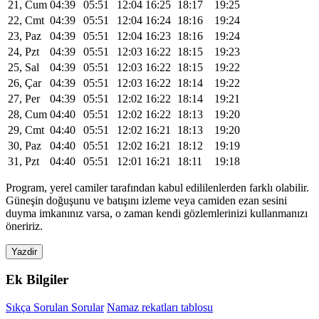
21, Cum
04:39
05:51
12:04
16:25
18:17
19:25
22, Cmt
04:39
05:51
12:04
16:24
18:16
19:24
23, Paz
04:39
05:51
12:04
16:23
18:16
19:24
24, Pzt
04:39
05:51
12:03
16:22
18:15
19:23
25, Sal
04:39
05:51
12:03
16:22
18:15
19:22
26, Çar
04:39
05:51
12:03
16:22
18:14
19:22
27, Per
04:39
05:51
12:02
16:22
18:14
19:21
28, Cum
04:40
05:51
12:02
16:22
18:13
19:20
29, Cmt
04:40
05:51
12:02
16:21
18:13
19:20
30, Paz
04:40
05:51
12:02
16:21
18:12
19:19
31, Pzt
04:40
05:51
12:01
16:21
18:11
19:18
Program, yerel camiler tarafından kabul edililenlerden farklı olabilir.
Güneşin doğuşunu ve batışını izleme veya camiden ezan sesini
duyma imkanınız varsa, o zaman kendi gözlemlerinizi kullanmanızı
öneririz.
Yazdir
Ek Bilgiler
Sıkça Sorulan Sorular
Namaz rekatları tablosu