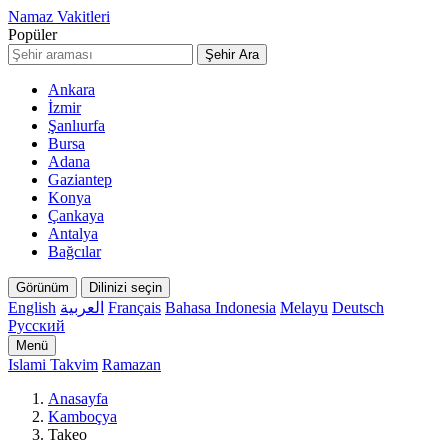
Namaz Vakitleri
Popüler
Şehir Ara
Ankara
İzmir
Şanlıurfa
Bursa
Adana
Gaziantep
Konya
Çankaya
Antalya
Bağcılar
Görünüm
Dilinizi seçin
English
العربية
Français
Bahasa Indonesia
Melayu
Deutsch
Русский
Menü
Islami Takvim
Ramazan
Anasayfa
Kamboçya
Takeo