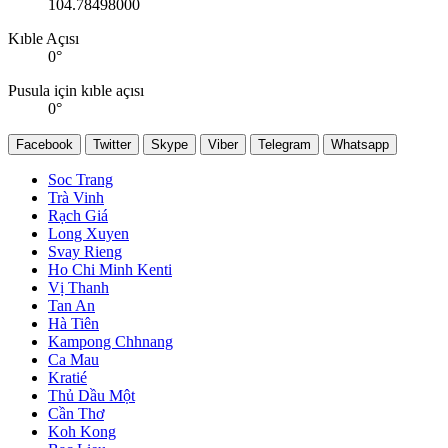
104.78498000
Kıble Açısı
0
°
Pusula için kıble açısı
0
°
Facebook
Twitter
Skype
Viber
Telegram
Whatsapp
Soc Trang
Trà Vinh
Rạch Giá
Long Xuyen
Svay Rieng
Ho Chi Minh Kenti
Vị Thanh
Tan An
Hà Tiên
Kampong Chhnang
Ca Mau
Kratié
Thủ Dầu Một
Cần Thơ
Koh Kong