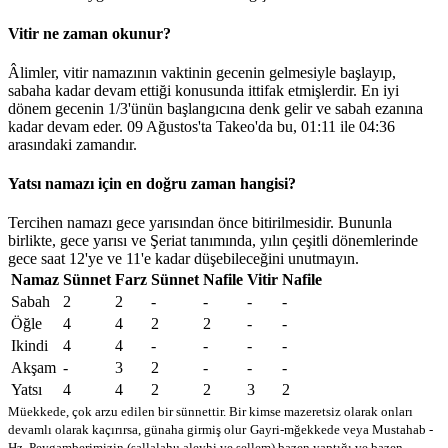
Vitir ne zaman okunur?
Âlimler, vitir namazının vaktinin gecenin gelmesiyle başlayıp,
sabaha kadar devam ettiği konusunda ittifak etmişlerdir. En iyi
dönem gecenin 1/3'ünün başlangıcına denk gelir ve sabah ezanına
kadar devam eder. 09 Ağustos'ta Takeo'da bu,
01:11
ile
04:36
arasındaki zamandır.
Yatsı namazı için en doğru zaman hangisi?
Tercihen namazı gece yarısından önce bitirilmesidir. Bununla
birlikte, gece yarısı ve Şeriat tanımında, yılın çeşitli dönemlerinde
gece saat 12'ye ve 11'e kadar düşebileceğini unutmayın.
Namaz
Sünnet
Farz
Sünnet
Nafile
Vitir
Nafile
Sabah
2
2
-
-
-
-
Öğle
4
4
2
2
-
-
Ikindi
4
4
-
-
-
-
Akşam
-
3
2
-
-
-
Yatsı
4
4
2
2
3
2
Müekkede, çok arzu edilen bir sünnettir. Bir kimse mazeretsiz olarak onları
devamlı olarak kaçırırsa, günaha girmiş olur
Gayri-mğekkede veya Mustahab -
Hz. Peygamberimizin (sallalahu aleyhi ve sellem) bazen yaptığı ve bazen