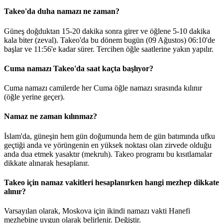
Takeo'da duha namazı ne zaman?
Güneş doğduktan 15-20 dakika sonra girer ve öğlene 5-10 dakika
kala biter (zeval). Takeo'da bu dönem bugün (09 Ağustos)
06:10
'de
başlar ve
11:56
'e kadar sürer. Tercihen öğle saatlerine yakın yapılır.
Cuma namazı Takeo'da saat kaçta başlıyor?
Cuma namazı camilerde her Cuma öğle namazı sırasında kılınır
(öğle yerine geçer).
Namaz ne zaman kılınmaz?
İslam'da, güneşin hem gün doğumunda hem de gün batımında ufku
geçtiği anda ve yörüngenin en yüksek noktası olan zirvede olduğu
anda dua etmek yasaktır (mekruh). Takeo programı bu kısıtlamalar
dikkate alınarak hesaplanır.
Takeo için namaz vakitleri hesaplanırken hangi mezhep dikkate
alınır?
Varsayılan olarak, Moskova için ikindi namazı vakti Hanefi
mezhebine uygun olarak belirlenir.
Değiştir
.