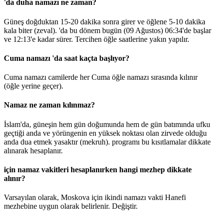
'da duha namazı ne zaman?
Güneş doğduktan 15-20 dakika sonra girer ve öğlene 5-10 dakika
kala biter (zeval). 'da bu dönem bugün (09 Ağustos)
06:34
'de başlar
ve
12:13
'e kadar sürer. Tercihen öğle saatlerine yakın yapılır.
Cuma namazı 'da saat kaçta başlıyor?
Cuma namazı camilerde her Cuma öğle namazı sırasında kılınır
(öğle yerine geçer).
Namaz ne zaman kılınmaz?
İslam'da, güneşin hem gün doğumunda hem de gün batımında ufku
geçtiği anda ve yörüngenin en yüksek noktası olan zirvede olduğu
anda dua etmek yasaktır (mekruh). programı bu kısıtlamalar dikkate
alınarak hesaplanır.
için namaz vakitleri hesaplanırken hangi mezhep dikkate
alınır?
Varsayılan olarak, Moskova için ikindi namazı vakti Hanefi
mezhebine uygun olarak belirlenir.
Değiştir
.