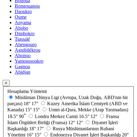
Bonoua
Bongouanou
Daoukro
Oume
Anyama
Abobo
Dimbokro
Tiassalé
Abengouro
Agnibilékrou
Aboisso
Yamoussoukro
Gagnoa
Abidjan
×
Hesaplama Yöntemi
Müslüman Dünya Ligi (Avrupa, Uzak Doğu, ABD'nin bir
parçası)
18°
17°
Kuzey Amerika İslam Cemiyeti (ABD ve
Kanada)
15°
15°
Umm al-Qura, Mekke (Arap Yarımadası)
*
18.5°
90
Londra Merkez Camii
16.5°
12°
Fransa
İslam Örgütleri Birliği (Fransa)
12°
12°
Diyanet İşleri
Başkanlığı
18°
17°
Rusya Müslümanlarının Ruhani
Yönetimi
16°
15°
Endonezya Diyanet İşleri Başkanlığı
20°