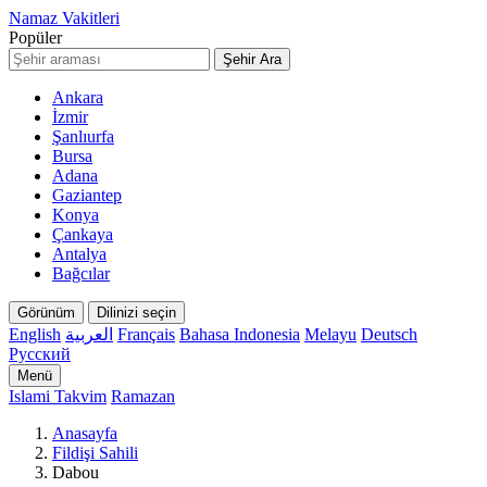
Namaz Vakitleri
Popüler
Şehir Ara
Ankara
İzmir
Şanlıurfa
Bursa
Adana
Gaziantep
Konya
Çankaya
Antalya
Bağcılar
Görünüm
Dilinizi seçin
English
العربية
Français
Bahasa Indonesia
Melayu
Deutsch
Русский
Menü
Islami Takvim
Ramazan
Anasayfa
Fildişi Sahili
Dabou