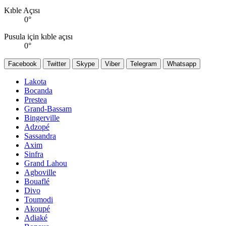
Kıble Açısı
0
°
Pusula için kıble açısı
0
°
Facebook
Twitter
Skype
Viber
Telegram
Whatsapp
Lakota
Bocanda
Prestea
Grand-Bassam
Bingerville
Adzopé
Sassandra
Axim
Sinfra
Grand Lahou
Agboville
Bouaflé
Divo
Toumodi
Akoupé
Adiaké