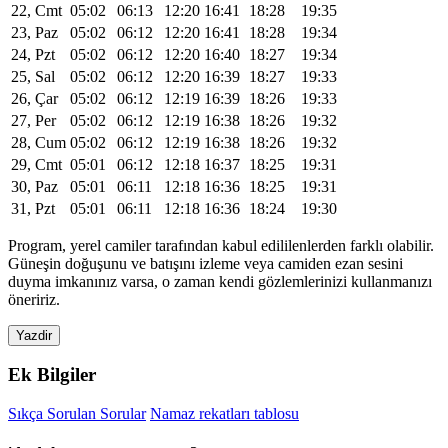
22, Cmt
05:02
06:13
12:20
16:41
18:28
19:35
23, Paz
05:02
06:12
12:20
16:41
18:28
19:34
24, Pzt
05:02
06:12
12:20
16:40
18:27
19:34
25, Sal
05:02
06:12
12:20
16:39
18:27
19:33
26, Çar
05:02
06:12
12:19
16:39
18:26
19:33
27, Per
05:02
06:12
12:19
16:38
18:26
19:32
28, Cum
05:02
06:12
12:19
16:38
18:26
19:32
29, Cmt
05:01
06:12
12:18
16:37
18:25
19:31
30, Paz
05:01
06:11
12:18
16:36
18:25
19:31
31, Pzt
05:01
06:11
12:18
16:36
18:24
19:30
Program, yerel camiler tarafından kabul edililenlerden farklı olabilir.
Güneşin doğuşunu ve batışını izleme veya camiden ezan sesini
duyma imkanınız varsa, o zaman kendi gözlemlerinizi kullanmanızı
öneririz.
Yazdir
Ek Bilgiler
Sıkça Sorulan Sorular
Namaz rekatları tablosu