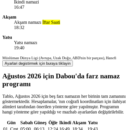
Ikindi namazi
16:47
Akşam
Akşam namazı
İftar Saati
18:32
Yatsı
Yatsı namazı
19:40
Müslüman Dünya Ligi (Avrupa, Uzak Doğu, ABD'nin bir parçası), Hanefi
Ayarlari degistirmek için buraya tiklayin
Ağustos 2026 için Dabou'da farz namaz
programı
Tablo, Ağustos 2026 için beş farz namazın her birinin tam zamanını
göstermektedir. Hesaplamalar, 'nın coğrafi koordinatları için ilahiyat
alimleri tarafından önerilen yönteme göre yapılmıştır. Programın
hangi yönteme göre yapıldığı ve mazhab ayarlardan değiştirilebilir.
Gün
Sabah
Güneş
Öğle
Ikindi
Akşam
Yatsı
01, Cmt
05:00
06:13
12:24
16:49
18:34
19:43