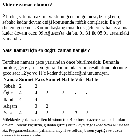
Vitir ne zaman okunur?
Âlimler, vitir namazının vaktinin gecenin gelmesiyle başlayıp,
sabaha kadar devam ettiği konusunda ittifak etmişlerdir. En iyi
dönem gecenin 1/3'ünün başlangıcına denk gelir ve sabah ezanına
kadar devam eder. 09 Ağustos'ta 'da bu,
01:31
ile
05:01
arasındaki
zamandır.
Yatsı namazı için en doğru zaman hangisi?
Tercihen namazı gece yarısından önce bitirilmesidir. Bununla
birlikte, gece yarısı ve Şeriat tanımında, yılın çeşitli dönemlerinde
gece saat 12'ye ve 11'e kadar düşebileceğini unutmayın.
Namaz
Sünnet
Farz
Sünnet
Nafile
Vitir
Nafile
Sabah
2
2
-
-
-
-
Öğle
4
4
2
2
-
-
Ikindi
4
4
-
-
-
-
Akşam
-
3
2
-
-
-
Yatsı
4
4
2
2
3
2
Müekkede, çok arzu edilen bir sünnettir. Bir kimse mazeretsiz olarak onları
devamlı olarak kaçırırsa, günaha girmiş olur
Gayri-mğekkede veya Mustahab -
Hz. Peygamberimizin (sallalahu aleyhi ve sellem) bazen yaptığı ve bazen
yapmadığı namazlardır.