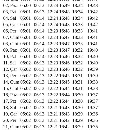
02, Paz
05:00
06:13
12:24
16:49
18:34
19:43
03, Pzt
05:01
06:13
12:24
16:48
18:34
19:42
04, Sal
05:01
06:14
12:24
16:48
18:34
19:42
05, Çar
05:01
06:14
12:24
16:48
18:33
19:42
06, Per
05:01
06:14
12:23
16:48
18:33
19:41
07, Cum
05:01
06:14
12:23
16:47
18:33
19:41
08, Cmt
05:01
06:14
12:23
16:47
18:33
19:41
09, Paz
05:01
06:14
12:23
16:47
18:32
19:40
10, Pzt
05:01
06:14
12:23
16:46
18:32
19:40
11, Sal
05:02
06:13
12:23
16:46
18:32
19:40
12, Çar
05:02
06:13
12:23
16:46
18:32
19:39
13, Per
05:02
06:13
12:22
16:45
18:31
19:39
14, Cum
05:02
06:13
12:22
16:45
18:31
19:38
15, Cmt
05:02
06:13
12:22
16:44
18:31
19:38
16, Paz
05:02
06:13
12:22
16:44
18:30
19:37
17, Pzt
05:02
06:13
12:22
16:44
18:30
19:37
18, Sal
05:02
06:13
12:21
16:43
18:30
19:37
19, Çar
05:02
06:13
12:21
16:43
18:29
19:36
20, Per
05:02
06:13
12:21
16:42
18:29
19:36
21, Cum
05:02
06:13
12:21
16:42
18:29
19:35