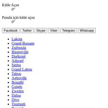
Kıble Açısı
0
°
Pusula için kıble açısı
0
°
Facebook
Twitter
Skype
Viber
Telegram
Whatsapp
Lakota
Grand-Bassam
Zuénoula
Bingerville
Duékoué
Adzopé
Sinfra
Grand Lahou
Tabou
Agboville
Bouaflé
Guiglo
Zwedru
Daloa
Divo
Toumodi