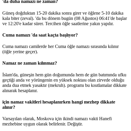
'da duha namazı ne zaman?
Güneş doğduktan 15-20 dakika sonra girer ve öğlene 5-10 dakika
kala biter (zeval). 'da bu dönem bugün (08 Ağustos)
06:41
'de başlar
ve
12:20
'e kadar sürer. Tercihen öğle saatlerine yakın yapılır.
Cuma namazı 'da saat kaçta başlıyor?
Cuma namazı camilerde her Cuma öğle namazı sırasında kılınır
(öğle yerine geçer).
Namaz ne zaman kılınmaz?
İslam'da, güneşin hem gün doğumunda hem de gün batımında ufku
geçtiği anda ve yörüngenin en yüksek noktası olan zirvede olduğu
anda dua etmek yasaktır (mekruh). programı bu kısıtlamalar dikkate
alınarak hesaplanır.
için namaz vakitleri hesaplanırken hangi mezhep dikkate
alınır?
Varsayılan olarak, Moskova için ikindi namazı vakti Hanefi
mezhebine uygun olarak belirlenir.
Değiştir
.