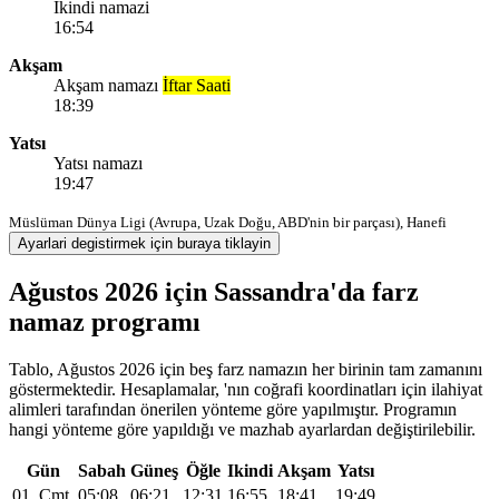
Ikindi namazi
16:54
Akşam
Akşam namazı
İftar Saati
18:39
Yatsı
Yatsı namazı
19:47
Müslüman Dünya Ligi (Avrupa, Uzak Doğu, ABD'nin bir parçası), Hanefi
Ayarlari degistirmek için buraya tiklayin
Ağustos 2026 için Sassandra'da farz
namaz programı
Tablo, Ağustos 2026 için beş farz namazın her birinin tam zamanını
göstermektedir. Hesaplamalar, 'nın coğrafi koordinatları için ilahiyat
alimleri tarafından önerilen yönteme göre yapılmıştır. Programın
hangi yönteme göre yapıldığı ve mazhab ayarlardan değiştirilebilir.
Gün
Sabah
Güneş
Öğle
Ikindi
Akşam
Yatsı
01, Cmt
05:08
06:21
12:31
16:55
18:41
19:49