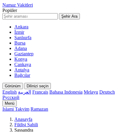
Namaz Vakitleri
Popüler
Şehir Ara
Ankara
İzmir
Şanlıurfa
Bursa
Adana
Gaziantep
Konya
Çankaya
Antalya
Bağcılar
Görünüm
Dilinizi seçin
English
العربية
Français
Bahasa Indonesia
Melayu
Deutsch
Русский
Menü
Islami Takvim
Ramazan
Anasayfa
Fildişi Sahili
Sassandra