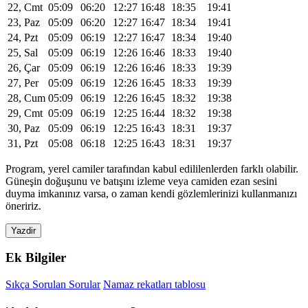
22, Cmt
05:09
06:20
12:27
16:48
18:35
19:41
23, Paz
05:09
06:20
12:27
16:47
18:34
19:41
24, Pzt
05:09
06:19
12:27
16:47
18:34
19:40
25, Sal
05:09
06:19
12:26
16:46
18:33
19:40
26, Çar
05:09
06:19
12:26
16:46
18:33
19:39
27, Per
05:09
06:19
12:26
16:45
18:33
19:39
28, Cum
05:09
06:19
12:26
16:45
18:32
19:38
29, Cmt
05:09
06:19
12:25
16:44
18:32
19:38
30, Paz
05:09
06:19
12:25
16:43
18:31
19:37
31, Pzt
05:08
06:18
12:25
16:43
18:31
19:37
Program, yerel camiler tarafından kabul edililenlerden farklı olabilir.
Güneşin doğuşunu ve batışını izleme veya camiden ezan sesini
duyma imkanınız varsa, o zaman kendi gözlemlerinizi kullanmanızı
öneririz.
Yazdir
Ek Bilgiler
Sıkça Sorulan Sorular
Namaz rekatları tablosu