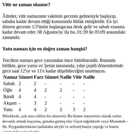
Vitir ne zaman okunur?
Âlimler, vitir namazının vaktinin gecenin gelmesiyle başlayıp,
sabaha kadar devam ettiği konusunda ittifak etmişlerdir. En iyi
dönem gecenin 1/3'ünün başlangıcına denk gelir ve sabah ezanına
kadar devam eder. 08 Ağustos'ta 'da bu,
01:39
ile
05:09
arasındaki
zamandır.
Yatsı namazı için en doğru zaman hangisi?
Tercihen namazı gece yarısından önce bitirilmesidir. Bununla
birlikte, gece yarısı ve Şeriat tanımında, yılın çeşitli dönemlerinde
gece saat 12'ye ve 11'e kadar düşebileceğini unutmayın.
Namaz
Sünnet
Farz
Sünnet
Nafile
Vitir
Nafile
Sabah
2
2
-
-
-
-
Öğle
4
4
2
2
-
-
Ikindi
4
4
-
-
-
-
Akşam
-
3
2
-
-
-
Yatsı
4
4
2
2
3
2
Müekkede, çok arzu edilen bir sünnettir. Bir kimse mazeretsiz olarak onları
devamlı olarak kaçırırsa, günaha girmiş olur
Gayri-mğekkede veya Mustahab -
Hz. Peygamberimizin (sallalahu aleyhi ve sellem) bazen yaptığı ve bazen
yapmadığı namazlardır.