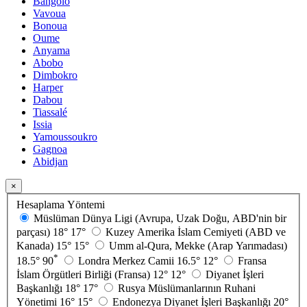
Bangolo
Vavoua
Bonoua
Oume
Anyama
Abobo
Dimbokro
Harper
Dabou
Tiassalé
Issia
Yamoussoukro
Gagnoa
Abidjan
×
Hesaplama Yöntemi
Müslüman Dünya Ligi (Avrupa, Uzak Doğu, ABD'nin bir
parçası)
18°
17°
Kuzey Amerika İslam Cemiyeti (ABD ve
Kanada)
15°
15°
Umm al-Qura, Mekke (Arap Yarımadası)
*
18.5°
90
Londra Merkez Camii
16.5°
12°
Fransa
İslam Örgütleri Birliği (Fransa)
12°
12°
Diyanet İşleri
Başkanlığı
18°
17°
Rusya Müslümanlarının Ruhani
Yönetimi
16°
15°
Endonezya Diyanet İşleri Başkanlığı
20°