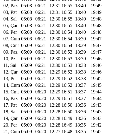
02, Paz
05:08
06:21
12:31
16:55
18:40
19:49
03, Pzt
05:08
06:21
12:31
16:55
18:40
19:49
04, Sal
05:08
06:21
12:30
16:55
18:40
19:48
05, Çar
05:08
06:21
12:30
16:55
18:40
19:48
06, Per
05:08
06:21
12:30
16:54
18:40
19:48
07, Cum
05:08
06:21
12:30
16:54
18:39
19:47
08, Cmt
05:09
06:21
12:30
16:54
18:39
19:47
09, Paz
05:09
06:21
12:30
16:53
18:39
19:47
10, Pzt
05:09
06:21
12:30
16:53
18:39
19:46
11, Sal
05:09
06:21
12:30
16:53
18:38
19:46
12, Çar
05:09
06:21
12:29
16:52
18:38
19:46
13, Per
05:09
06:21
12:29
16:52
18:38
19:45
14, Cum
05:09
06:21
12:29
16:52
18:37
19:45
15, Cmt
05:09
06:20
12:29
16:51
18:37
19:44
16, Paz
05:09
06:20
12:29
16:51
18:37
19:44
17, Pzt
05:09
06:20
12:28
16:50
18:36
19:43
18, Sal
05:09
06:20
12:28
16:50
18:36
19:43
19, Çar
05:09
06:20
12:28
16:49
18:36
19:43
20, Per
05:09
06:20
12:28
16:49
18:35
19:42
21, Cum
05:09
06:20
12:27
16:48
18:35
19:42