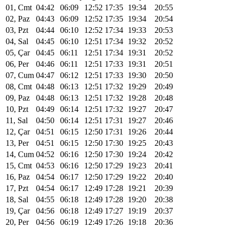
01, Cmt
04:42
06:09
12:52
17:35
19:34
20:55
02, Paz
04:43
06:09
12:52
17:35
19:34
20:54
03, Pzt
04:44
06:10
12:52
17:34
19:33
20:53
04, Sal
04:45
06:10
12:51
17:34
19:32
20:52
05, Çar
04:45
06:11
12:51
17:34
19:31
20:52
06, Per
04:46
06:11
12:51
17:33
19:31
20:51
07, Cum
04:47
06:12
12:51
17:33
19:30
20:50
08, Cmt
04:48
06:13
12:51
17:32
19:29
20:49
09, Paz
04:48
06:13
12:51
17:32
19:28
20:48
10, Pzt
04:49
06:14
12:51
17:32
19:27
20:47
11, Sal
04:50
06:14
12:51
17:31
19:27
20:46
12, Çar
04:51
06:15
12:50
17:31
19:26
20:44
13, Per
04:51
06:15
12:50
17:30
19:25
20:43
14, Cum
04:52
06:16
12:50
17:30
19:24
20:42
15, Cmt
04:53
06:16
12:50
17:29
19:23
20:41
16, Paz
04:54
06:17
12:50
17:29
19:22
20:40
17, Pzt
04:54
06:17
12:49
17:28
19:21
20:39
18, Sal
04:55
06:18
12:49
17:28
19:20
20:38
19, Çar
04:56
06:18
12:49
17:27
19:19
20:37
20, Per
04:56
06:19
12:49
17:26
19:18
20:36