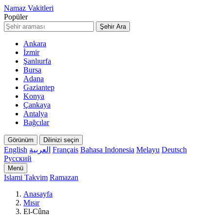
Namaz Vakitleri
Popüler
Şehir Ara
Ankara
İzmir
Şanlıurfa
Bursa
Adana
Gaziantep
Konya
Çankaya
Antalya
Bağcılar
Görünüm
Dilinizi seçin
English
العربية
Français
Bahasa Indonesia
Melayu
Deutsch
Русский
Menü
Islami Takvim
Ramazan
Anasayfa
Mısır
El-Cûna