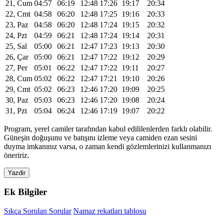
21, Cum
04:57
06:19
12:48
17:26
19:17
20:34
22, Cmt
04:58
06:20
12:48
17:25
19:16
20:33
23, Paz
04:58
06:20
12:48
17:24
19:15
20:32
24, Pzt
04:59
06:21
12:48
17:24
19:14
20:31
25, Sal
05:00
06:21
12:47
17:23
19:13
20:30
26, Çar
05:00
06:21
12:47
17:22
19:12
20:29
27, Per
05:01
06:22
12:47
17:22
19:11
20:27
28, Cum
05:02
06:22
12:47
17:21
19:10
20:26
29, Cmt
05:02
06:23
12:46
17:20
19:09
20:25
30, Paz
05:03
06:23
12:46
17:20
19:08
20:24
31, Pzt
05:04
06:24
12:46
17:19
19:07
20:22
Program, yerel camiler tarafından kabul edililenlerden farklı olabilir.
Güneşin doğuşunu ve batışını izleme veya camiden ezan sesini
duyma imkanınız varsa, o zaman kendi gözlemlerinizi kullanmanızı
öneririz.
Yazdir
Ek Bilgiler
Sıkça Sorulan Sorular
Namaz rekatları tablosu