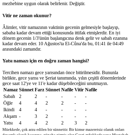
mezhebine uygun olarak belirlenir.
Değiştir
.
Vitir ne zaman okunur?
Âlimler, vitir namazının vaktinin gecenin gelmesiyle başlayıp,
sabaha kadar devam ettiği konusunda ittifak etmişlerdir. En iyi
dönem gecenin 1/3'ünün başlangıcına denk gelir ve sabah ezanına
kadar devam eder. 10 Ağustos'ta El-Cûna'da bu,
01:41
ile
04:49
arasındaki zamandır.
Yatsı namazı için en doğru zaman hangisi?
Tercihen namazı gece yarısından önce bitirilmesidir. Bununla
birlikte, gece yarısı ve Şeriat tanımında, yılın çeşitli dönemlerinde
gece saat 12'ye ve 11'e kadar düşebileceğini unutmayın.
Namaz
Sünnet
Farz
Sünnet
Nafile
Vitir
Nafile
Sabah
2
2
-
-
-
-
Öğle
4
4
2
2
-
-
Ikindi
4
4
-
-
-
-
Akşam
-
3
2
-
-
-
Yatsı
4
4
2
2
3
2
Müekkede, çok arzu edilen bir sünnettir. Bir kimse mazeretsiz olarak onları
devamlı olarak kaçırırsa, günaha girmiş olur
Gayri-mğekkede veya Mustahab -