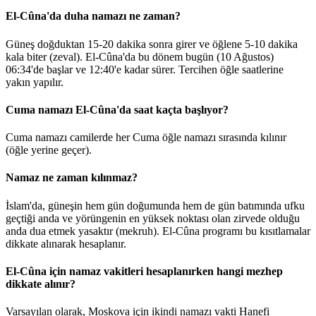
El-Cûna'da duha namazı ne zaman?
Güneş doğduktan 15-20 dakika sonra girer ve öğlene 5-10 dakika
kala biter (zeval). El-Cûna'da bu dönem bugün (10 Ağustos)
06:34
'de başlar ve
12:40
'e kadar sürer. Tercihen öğle saatlerine
yakın yapılır.
Cuma namazı El-Cûna'da saat kaçta başlıyor?
Cuma namazı camilerde her Cuma öğle namazı sırasında kılınır
(öğle yerine geçer).
Namaz ne zaman kılınmaz?
İslam'da, güneşin hem gün doğumunda hem de gün batımında ufku
geçtiği anda ve yörüngenin en yüksek noktası olan zirvede olduğu
anda dua etmek yasaktır (mekruh). El-Cûna programı bu kısıtlamalar
dikkate alınarak hesaplanır.
El-Cûna için namaz vakitleri hesaplanırken hangi mezhep
dikkate alınır?
Varsayılan olarak, Moskova için ikindi namazı vakti Hanefi