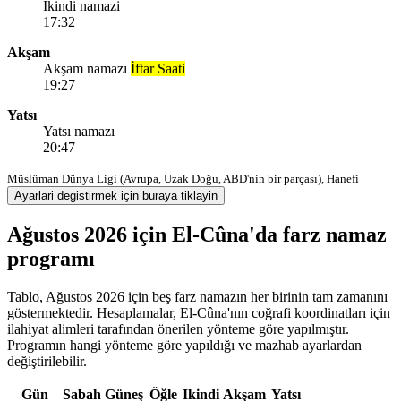
Ikindi namazi
17:32
Akşam
Akşam namazı
İftar Saati
19:27
Yatsı
Yatsı namazı
20:47
Müslüman Dünya Ligi (Avrupa, Uzak Doğu, ABD'nin bir parçası), Hanefi
Ayarlari degistirmek için buraya tiklayin
Ağustos 2026 için El-Cûna'da farz namaz
programı
Tablo, Ağustos 2026 için beş farz namazın her birinin tam zamanını
göstermektedir. Hesaplamalar, El-Cûna'nın coğrafi koordinatları için
ilahiyat alimleri tarafından önerilen yönteme göre yapılmıştır.
Programın hangi yönteme göre yapıldığı ve mazhab ayarlardan
değiştirilebilir.
Gün
Sabah
Güneş
Öğle
Ikindi
Akşam
Yatsı