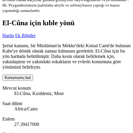
Hz. Peygamberimizin (sallalahu aleyhi ve sellem) bazen yaptığı ve bazen
yapmadığı namazlardır.
El-Cûna için kıble yönü
Harita
Ek Bilgiler
Şeriat kanunu, bir Müslüman'ın Mekke'deki Kutsal Cami'de bulunan
Kabe'ye dönük olarak namaz kılmasını gerektirir. El-Cûna için bu
yön haritada belirtilmiştir. Daha kesin olarak belirlemek için,
yakınlaştırın ve yakındaki sokakların ve evlerin konumuna göre
yönünüzü belirleyin.
Konumumu bul
Mevcut konum
El-Cûna, Kızıldeniz, Mısır
Saat dilimi
Africa/Cairo
Enlem
27.39417000