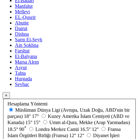
El-Badari
Manfalut
Mellevi
EL-Quseir
Abutig
Dairut
Dishna
Şarm El-Şeyh
Ain Sokhna
Farshut
El-Balyana
Marsa Alem
Asyut
Tahta
Hurgada
Sevhac
×
Hesaplama Yöntemi
Müslüman Dünya Ligi (Avrupa, Uzak Doğu, ABD'nin bir
parçası)
18°
17°
Kuzey Amerika İslam Cemiyeti (ABD ve
Kanada)
15°
15°
Umm al-Qura, Mekke (Arap Yarımadası)
*
18.5°
90
Londra Merkez Camii
16.5°
12°
Fransa
İslam Örgütleri Birliği (Fransa)
12°
12°
Diyanet İşleri