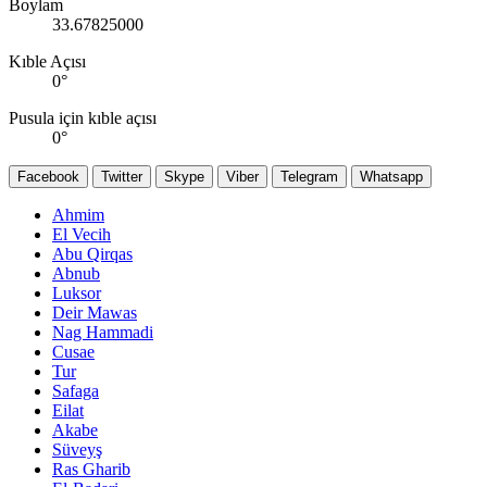
Boylam
33.67825000
Kıble Açısı
0
°
Pusula için kıble açısı
0
°
Facebook
Twitter
Skype
Viber
Telegram
Whatsapp
Ahmim
El Vecih
Abu Qirqas
Abnub
Luksor
Deir Mawas
Nag Hammadi
Cusae
Tur
Safaga
Eilat
Akabe
Süveyş
Ras Gharib