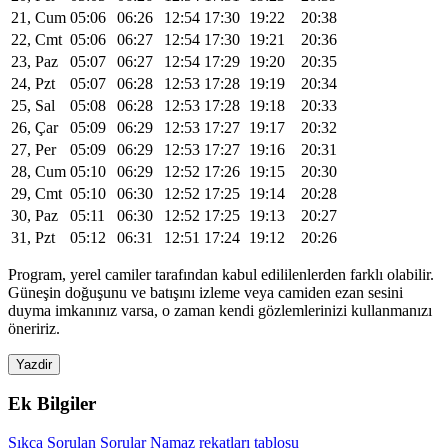
21, Cum
05:06
06:26
12:54
17:30
19:22
20:38
22, Cmt
05:06
06:27
12:54
17:30
19:21
20:36
23, Paz
05:07
06:27
12:54
17:29
19:20
20:35
24, Pzt
05:07
06:28
12:53
17:28
19:19
20:34
25, Sal
05:08
06:28
12:53
17:28
19:18
20:33
26, Çar
05:09
06:29
12:53
17:27
19:17
20:32
27, Per
05:09
06:29
12:53
17:27
19:16
20:31
28, Cum
05:10
06:29
12:52
17:26
19:15
20:30
29, Cmt
05:10
06:30
12:52
17:25
19:14
20:28
30, Paz
05:11
06:30
12:52
17:25
19:13
20:27
31, Pzt
05:12
06:31
12:51
17:24
19:12
20:26
Program, yerel camiler tarafından kabul edililenlerden farklı olabilir.
Güneşin doğuşunu ve batışını izleme veya camiden ezan sesini
duyma imkanınız varsa, o zaman kendi gözlemlerinizi kullanmanızı
öneririz.
Yazdir
Ek Bilgiler
Sıkça Sorulan Sorular
Namaz rekatları tablosu