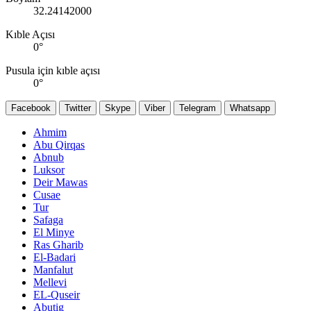
32.24142000
Kıble Açısı
0
°
Pusula için kıble açısı
0
°
Facebook
Twitter
Skype
Viber
Telegram
Whatsapp
Ahmim
Abu Qirqas
Abnub
Luksor
Deir Mawas
Cusae
Tur
Safaga
El Minye
Ras Gharib
El-Badari
Manfalut
Mellevi
EL-Quseir
Abutig