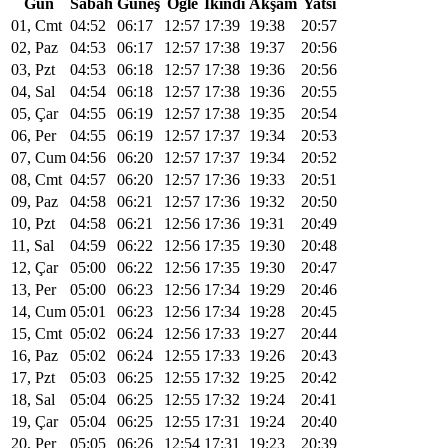
Gün
Sabah
Güneş
Öğle
Ikindi
Akşam
Yatsı
01, Cmt
04:52
06:17
12:57
17:39
19:38
20:57
02, Paz
04:53
06:17
12:57
17:38
19:37
20:56
03, Pzt
04:53
06:18
12:57
17:38
19:36
20:56
04, Sal
04:54
06:18
12:57
17:38
19:36
20:55
05, Çar
04:55
06:19
12:57
17:38
19:35
20:54
06, Per
04:55
06:19
12:57
17:37
19:34
20:53
07, Cum
04:56
06:20
12:57
17:37
19:34
20:52
08, Cmt
04:57
06:20
12:57
17:36
19:33
20:51
09, Paz
04:58
06:21
12:57
17:36
19:32
20:50
10, Pzt
04:58
06:21
12:56
17:36
19:31
20:49
11, Sal
04:59
06:22
12:56
17:35
19:30
20:48
12, Çar
05:00
06:22
12:56
17:35
19:30
20:47
13, Per
05:00
06:23
12:56
17:34
19:29
20:46
14, Cum
05:01
06:23
12:56
17:34
19:28
20:45
15, Cmt
05:02
06:24
12:56
17:33
19:27
20:44
16, Paz
05:02
06:24
12:55
17:33
19:26
20:43
17, Pzt
05:03
06:25
12:55
17:32
19:25
20:42
18, Sal
05:04
06:25
12:55
17:32
19:24
20:41
19, Çar
05:04
06:25
12:55
17:31
19:24
20:40
20, Per
05:05
06:26
12:54
17:31
19:23
20:39