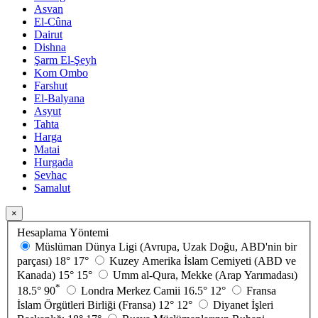
Asvan
El-Cûna
Dairut
Dishna
Şarm El-Şeyh
Kom Ombo
Farshut
El-Balyana
Asyut
Tahta
Harga
Matai
Hurgada
Sevhac
Samalut
×
Hesaplama Yöntemi
Müslüman Dünya Ligi (Avrupa, Uzak Doğu, ABD'nin bir
parçası)
18°
17°
Kuzey Amerika İslam Cemiyeti (ABD ve
Kanada)
15°
15°
Umm al-Qura, Mekke (Arap Yarımadası)
*
18.5°
90
Londra Merkez Camii
16.5°
12°
Fransa
İslam Örgütleri Birliği (Fransa)
12°
12°
Diyanet İşleri