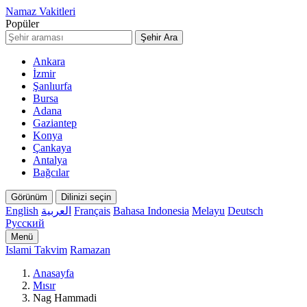
Namaz Vakitleri
Popüler
Şehir Ara
Ankara
İzmir
Şanlıurfa
Bursa
Adana
Gaziantep
Konya
Çankaya
Antalya
Bağcılar
Görünüm
Dilinizi seçin
English
العربية
Français
Bahasa Indonesia
Melayu
Deutsch
Русский
Menü
Islami Takvim
Ramazan
Anasayfa
Mısır
Nag Hammadi