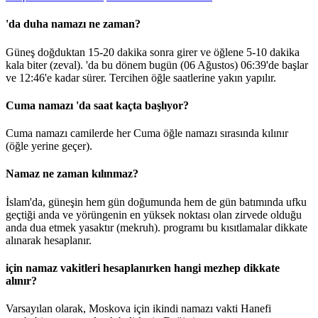
'da duha namazı ne zaman?
Güneş doğduktan 15-20 dakika sonra girer ve öğlene 5-10 dakika
kala biter (zeval). 'da bu dönem bugün (06 Ağustos)
06:39
'de başlar
ve
12:46
'e kadar sürer. Tercihen öğle saatlerine yakın yapılır.
Cuma namazı 'da saat kaçta başlıyor?
Cuma namazı camilerde her Cuma öğle namazı sırasında kılınır
(öğle yerine geçer).
Namaz ne zaman kılınmaz?
İslam'da, güneşin hem gün doğumunda hem de gün batımında ufku
geçtiği anda ve yörüngenin en yüksek noktası olan zirvede olduğu
anda dua etmek yasaktır (mekruh). programı bu kısıtlamalar dikkate
alınarak hesaplanır.
için namaz vakitleri hesaplanırken hangi mezhep dikkate
alınır?
Varsayılan olarak, Moskova için ikindi namazı vakti Hanefi