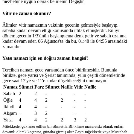
mezhebine uygun olarak belirlenir.
Değiştir
.
Vitir ne zaman okunur?
Âlimler, vitir namazının vaktinin gecenin gelmesiyle başlayıp,
sabaha kadar devam ettiği konusunda ittifak etmişlerdir. En iyi
dönem gecenin 1/3'ünün başlangıcına denk gelir ve sabah ezanına
kadar devam eder. 06 Ağustos'ta 'da bu,
01:48
ile
04:55
arasındaki
zamandır.
Yatsı namazı için en doğru zaman hangisi?
Tercihen namazı gece yarısından önce bitirilmesidir. Bununla
birlikte, gece yarısı ve Şeriat tanımında, yılın çeşitli dönemlerinde
gece saat 12'ye ve 11'e kadar düşebileceğini unutmayın.
Namaz
Sünnet
Farz
Sünnet
Nafile
Vitir
Nafile
Sabah
2
2
-
-
-
-
Öğle
4
4
2
2
-
-
Ikindi
4
4
-
-
-
-
Akşam
-
3
2
-
-
-
Yatsı
4
4
2
2
3
2
Müekkede, çok arzu edilen bir sünnettir. Bir kimse mazeretsiz olarak onları
devamlı olarak kaçırırsa, günaha girmiş olur
Gayri-mğekkede veya Mustahab -