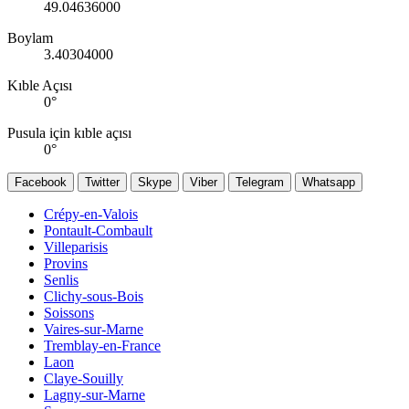
49.04636000
Boylam
3.40304000
Kıble Açısı
0
°
Pusula için kıble açısı
0
°
Facebook
Twitter
Skype
Viber
Telegram
Whatsapp
Crépy-en-Valois
Pontault-Combault
Villeparisis
Provins
Senlis
Clichy-sous-Bois
Soissons
Vaires-sur-Marne
Tremblay-en-France
Laon
Claye-Souilly
Lagny-sur-Marne