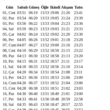
Gün
Sabah
Güneş
Öğle
Ikindi
Akşam
Yatsı
01, Cmt
03:51
06:19
13:53
19:06
21:26
23:41
02, Paz
03:54
06:20
13:53
19:05
21:24
23:39
03, Pzt
03:56
06:22
13:53
19:04
21:23
23:36
04, Sal
03:59
06:23
13:53
19:03
21:21
23:33
05, Çar
04:02
06:24
13:52
19:02
21:20
23:30
06, Per
04:05
06:26
13:52
19:01
21:18
23:28
07, Cum
04:07
06:27
13:52
19:00
21:16
23:25
08, Cmt
04:10
06:29
13:52
18:59
21:15
23:22
09, Paz
04:13
06:30
13:52
18:58
21:13
23:20
10, Pzt
04:15
06:31
13:52
18:57
21:11
23:17
11, Sal
04:18
06:33
13:52
18:56
21:10
23:14
12, Çar
04:20
06:34
13:51
18:54
21:08
23:11
13, Per
04:23
06:36
13:51
18:53
21:06
23:09
14, Cum
04:26
06:37
13:51
18:52
21:04
23:06
15, Cmt
04:28
06:38
13:51
18:51
21:02
23:03
16, Paz
04:30
06:40
13:51
18:49
21:01
23:00
17, Pzt
04:33
06:41
13:50
18:48
20:59
22:58
18, Sal
04:35
06:43
13:50
18:47
20:57
22:55
19, Çar
04:38
06:44
13:50
18:45
20:55
22:52