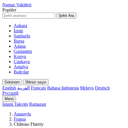
Namaz Vakitleri
Popüler
Şehir Ara
Ankara
İzmir
Şanlıurfa
Bursa
Adana
Gaziantep
Konya
Çankaya
Antalya
Bağcılar
Görünüm
Dilinizi seçin
English
العربية
Français
Bahasa Indonesia
Melayu
Deutsch
Русский
Menü
Islami Takvim
Ramazan
Anasayfa
Fransa
Château-Thierry