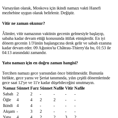
Varsayılan olarak, Moskova için ikindi namazı vakti Hanefi
mezhebine uygun olarak belirlenir.
Değiştir
.
Vitir ne zaman okunur?
Âlimler, vitir namazının vaktinin gecenin gelmesiyle başlayıp,
sabaha kadar devam ettiği konusunda ittifak etmişlerdir. En iyi
dönem gecenin 1/3'ünün başlangıcına denk gelir ve sabah ezanına
kadar devam eder. 09 Ağustos'ta Château-Thierry'da bu,
01:53
ile
04:13
arasındaki zamandır.
Yatsı namazı için en doğru zaman hangisi?
Tercihen namazı gece yarısından önce bitirilmesidir. Bununla
birlikte, gece yarısı ve Şeriat tanımında, yılın çeşitli dönemlerinde
gece saat 12'ye ve 11'e kadar düşebileceğini unutmayın.
Namaz
Sünnet
Farz
Sünnet
Nafile
Vitir
Nafile
Sabah
2
2
-
-
-
-
Öğle
4
4
2
2
-
-
Ikindi
4
4
-
-
-
-
Akşam
-
3
2
-
-
-
Yatsı
4
4
2
2
3
2