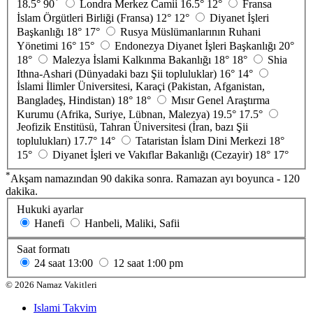
*
18.5°
90
Londra Merkez Camii
16.5°
12°
Fransa
İslam Örgütleri Birliği (Fransa)
12°
12°
Diyanet İşleri
Başkanlığı
18°
17°
Rusya Müslümanlarının Ruhani
Yönetimi
16°
15°
Endonezya Diyanet İşleri Başkanlığı
20°
18°
Malezya İslami Kalkınma Bakanlığı
18°
18°
Shia
Ithna-Ashari (Dünyadaki bazı Şii topluluklar)
16°
14°
İslami İlimler Üniversitesi, Karaçi (Pakistan, Afganistan,
Bangladeş, Hindistan)
18°
18°
Mısır Genel Araştırma
Kurumu (Afrika, Suriye, Lübnan, Malezya)
19.5°
17.5°
Jeofizik Enstitüsü, Tahran Üniversitesi (İran, bazı Şii
toplulukları)
17.7°
14°
Tataristan İslam Dini Merkezi
18°
15°
Diyanet İşleri ve Vakıflar Bakanlığı (Cezayir)
18°
17°
*
Akşam namazından 90 dakika sonra. Ramazan ayı boyunca - 120
dakika.
Hukuki ayarlar
Hanefi
Hanbeli, Maliki, Safii
Saat formatı
24 saat
13:00
12 saat
1:00 pm
©
2026
Namaz Vakitleri
Islami Takvim