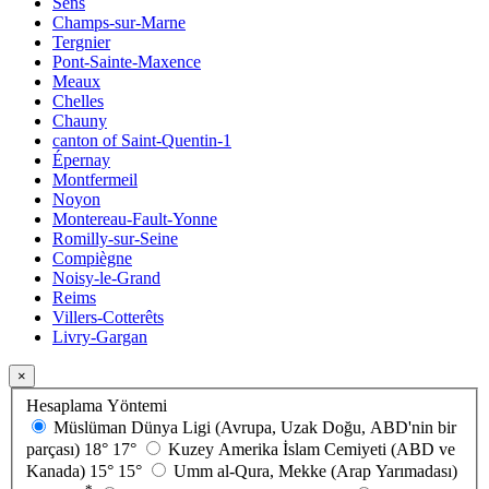
Sens
Champs-sur-Marne
Tergnier
Pont-Sainte-Maxence
Meaux
Chelles
Chauny
canton of Saint-Quentin-1
Épernay
Montfermeil
Noyon
Montereau-Fault-Yonne
Romilly-sur-Seine
Compiègne
Noisy-le-Grand
Reims
Villers-Cotterêts
Livry-Gargan
×
Hesaplama Yöntemi
Müslüman Dünya Ligi (Avrupa, Uzak Doğu, ABD'nin bir
parçası)
18°
17°
Kuzey Amerika İslam Cemiyeti (ABD ve
Kanada)
15°
15°
Umm al-Qura, Mekke (Arap Yarımadası)