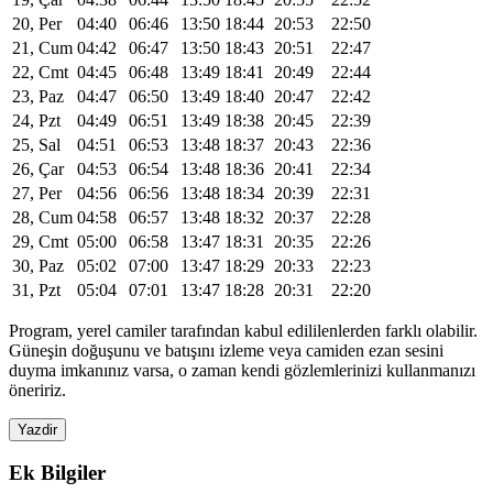
20, Per
04:40
06:46
13:50
18:44
20:53
22:50
21, Cum
04:42
06:47
13:50
18:43
20:51
22:47
22, Cmt
04:45
06:48
13:49
18:41
20:49
22:44
23, Paz
04:47
06:50
13:49
18:40
20:47
22:42
24, Pzt
04:49
06:51
13:49
18:38
20:45
22:39
25, Sal
04:51
06:53
13:48
18:37
20:43
22:36
26, Çar
04:53
06:54
13:48
18:36
20:41
22:34
27, Per
04:56
06:56
13:48
18:34
20:39
22:31
28, Cum
04:58
06:57
13:48
18:32
20:37
22:28
29, Cmt
05:00
06:58
13:47
18:31
20:35
22:26
30, Paz
05:02
07:00
13:47
18:29
20:33
22:23
31, Pzt
05:04
07:01
13:47
18:28
20:31
22:20
Program, yerel camiler tarafından kabul edililenlerden farklı olabilir.
Güneşin doğuşunu ve batışını izleme veya camiden ezan sesini
duyma imkanınız varsa, o zaman kendi gözlemlerinizi kullanmanızı
öneririz.
Yazdir
Ek Bilgiler