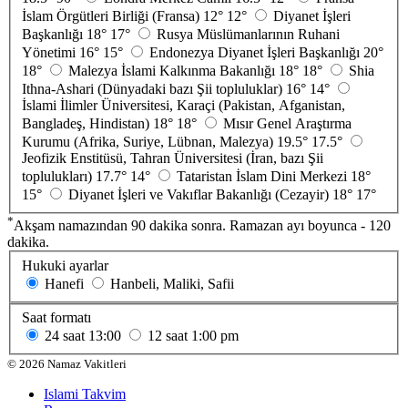
İslam Örgütleri Birliği (Fransa)
12°
12°
Diyanet İşleri
Başkanlığı
18°
17°
Rusya Müslümanlarının Ruhani
Yönetimi
16°
15°
Endonezya Diyanet İşleri Başkanlığı
20°
18°
Malezya İslami Kalkınma Bakanlığı
18°
18°
Shia
Ithna-Ashari (Dünyadaki bazı Şii topluluklar)
16°
14°
İslami İlimler Üniversitesi, Karaçi (Pakistan, Afganistan,
Bangladeş, Hindistan)
18°
18°
Mısır Genel Araştırma
Kurumu (Afrika, Suriye, Lübnan, Malezya)
19.5°
17.5°
Jeofizik Enstitüsü, Tahran Üniversitesi (İran, bazı Şii
toplulukları)
17.7°
14°
Tataristan İslam Dini Merkezi
18°
15°
Diyanet İşleri ve Vakıflar Bakanlığı (Cezayir)
18°
17°
*
Akşam namazından 90 dakika sonra. Ramazan ayı boyunca - 120
dakika.
Hukuki ayarlar
Hanefi
Hanbeli, Maliki, Safii
Saat formatı
24 saat
13:00
12 saat
1:00 pm
©
2026
Namaz Vakitleri
Islami Takvim