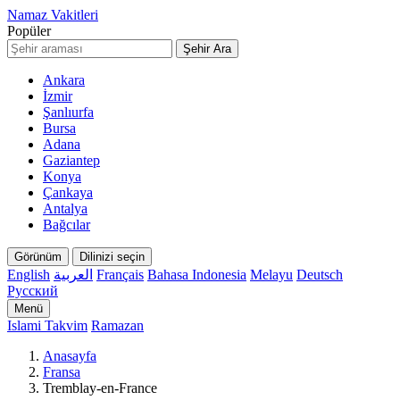
Namaz Vakitleri
Popüler
Şehir Ara
Ankara
İzmir
Şanlıurfa
Bursa
Adana
Gaziantep
Konya
Çankaya
Antalya
Bağcılar
Görünüm
Dilinizi seçin
English
العربية
Français
Bahasa Indonesia
Melayu
Deutsch
Русский
Menü
Islami Takvim
Ramazan
Anasayfa
Fransa
Tremblay-en-France