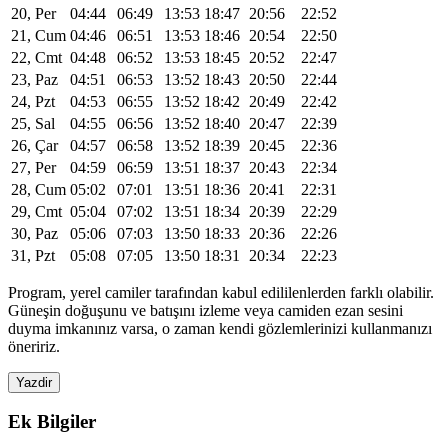
20, Per
04:44
06:49
13:53
18:47
20:56
22:52
21, Cum
04:46
06:51
13:53
18:46
20:54
22:50
22, Cmt
04:48
06:52
13:53
18:45
20:52
22:47
23, Paz
04:51
06:53
13:52
18:43
20:50
22:44
24, Pzt
04:53
06:55
13:52
18:42
20:49
22:42
25, Sal
04:55
06:56
13:52
18:40
20:47
22:39
26, Çar
04:57
06:58
13:52
18:39
20:45
22:36
27, Per
04:59
06:59
13:51
18:37
20:43
22:34
28, Cum
05:02
07:01
13:51
18:36
20:41
22:31
29, Cmt
05:04
07:02
13:51
18:34
20:39
22:29
30, Paz
05:06
07:03
13:50
18:33
20:36
22:26
31, Pzt
05:08
07:05
13:50
18:31
20:34
22:23
Program, yerel camiler tarafından kabul edililenlerden farklı olabilir.
Güneşin doğuşunu ve batışını izleme veya camiden ezan sesini
duyma imkanınız varsa, o zaman kendi gözlemlerinizi kullanmanızı
öneririz.
Yazdir
Ek Bilgiler