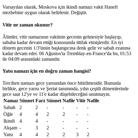
Varsayılan olarak, Moskova için ikindi namazı vakti Hanefi
mezhebine uygun olarak belirlenir.
Değiştir
.
Vitir ne zaman okunur?
Âlimler, vitir namazının vaktinin gecenin gelmesiyle başlayıp,
sabaha kadar devam ettiği konusunda ittifak etmişlerdir. En iyi
dönem gecenin 1/3'ünün başlangıcına denk gelir ve sabah ezanına
kadar devam eder. 06 Ağustos'ta Tremblay-en-France'da bu,
01:53
ile
04:09
arasındaki zamandır.
Yatsı namazı için en doğru zaman hangisi?
Tercihen namazı gece yarısından önce bitirilmesidir. Bununla
birlikte, gece yarısı ve Şeriat tanımında, yılın çeşitli dönemlerinde
gece saat 12'ye ve 11'e kadar düşebileceğini unutmayın.
Namaz
Sünnet
Farz
Sünnet
Nafile
Vitir
Nafile
Sabah
2
2
-
-
-
-
Öğle
4
4
2
2
-
-
Ikindi
4
4
-
-
-
-
Akşam
-
3
2
-
-
-
Yatsı
4
4
2
2
3
2