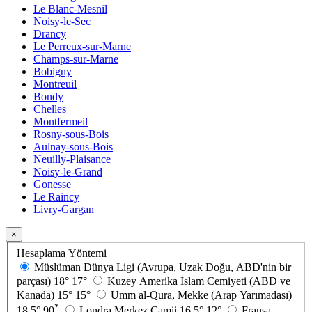
Le Blanc-Mesnil
Noisy-le-Sec
Drancy
Le Perreux-sur-Marne
Champs-sur-Marne
Bobigny
Montreuil
Bondy
Chelles
Montfermeil
Rosny-sous-Bois
Aulnay-sous-Bois
Neuilly-Plaisance
Noisy-le-Grand
Gonesse
Le Raincy
Livry-Gargan
×
Hesaplama Yöntemi
Müslüman Dünya Ligi (Avrupa, Uzak Doğu, ABD'nin bir
parçası)
18°
17°
Kuzey Amerika İslam Cemiyeti (ABD ve
Kanada)
15°
15°
Umm al-Qura, Mekke (Arap Yarımadası)
*
18.5°
90
Londra Merkez Camii
16.5°
12°
Fransa