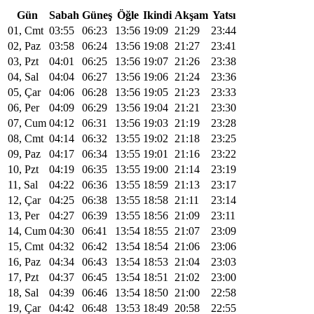
Gün
Sabah
Güneş
Öğle
Ikindi
Akşam
Yatsı
01, Cmt
03:55
06:23
13:56
19:09
21:29
23:44
02, Paz
03:58
06:24
13:56
19:08
21:27
23:41
03, Pzt
04:01
06:25
13:56
19:07
21:26
23:38
04, Sal
04:04
06:27
13:56
19:06
21:24
23:36
05, Çar
04:06
06:28
13:56
19:05
21:23
23:33
06, Per
04:09
06:29
13:56
19:04
21:21
23:30
07, Cum
04:12
06:31
13:56
19:03
21:19
23:28
08, Cmt
04:14
06:32
13:55
19:02
21:18
23:25
09, Paz
04:17
06:34
13:55
19:01
21:16
23:22
10, Pzt
04:19
06:35
13:55
19:00
21:14
23:19
11, Sal
04:22
06:36
13:55
18:59
21:13
23:17
12, Çar
04:25
06:38
13:55
18:58
21:11
23:14
13, Per
04:27
06:39
13:55
18:56
21:09
23:11
14, Cum
04:30
06:41
13:54
18:55
21:07
23:09
15, Cmt
04:32
06:42
13:54
18:54
21:06
23:06
16, Paz
04:34
06:43
13:54
18:53
21:04
23:03
17, Pzt
04:37
06:45
13:54
18:51
21:02
23:00
18, Sal
04:39
06:46
13:54
18:50
21:00
22:58
19, Çar
04:42
06:48
13:53
18:49
20:58
22:55