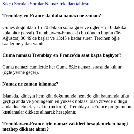
Sıkça Sorulan Sorular
Namaz rekatları tablosu
Tremblay-en-France'da duha namazı ne zaman?
Güneş doğduktan 15-20 dakika sonra girer ve öğlene 5-10 dakika
kala biter (zeval). Tremblay-en-France'da bu dönem bugün (06
Ağustos)
06:49
'de başlar ve
13:45
'e kadar sürer. Tercihen öğle
saatlerine yakın yapılır.
Cuma namazı Tremblay-en-France'da saat kaçta başlıyor?
Cuma namazı camilerde her Cuma öğle namazı sırasında kılınır
(öğle yerine geçer).
Namaz ne zaman kılınmaz?
İslam'da, güneşin hem gün doğumunda hem de gün batımında ufku
geçtiği anda ve yörüngenin en yüksek noktası olan zirvede olduğu
anda dua etmek yasaktır (mekruh). Tremblay-en-France programı bu
kısıtlamalar dikkate alınarak hesaplanır.
Tremblay-en-France için namaz vakitleri hesaplanırken hangi
mezhep dikkate alınır?