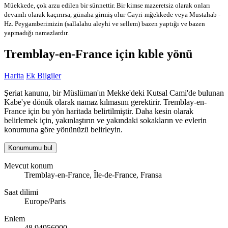
Müekkede, çok arzu edilen bir sünnettir. Bir kimse mazeretsiz olarak onları
devamlı olarak kaçırırsa, günaha girmiş olur
Gayri-mğekkede veya Mustahab -
Hz. Peygamberimizin (sallalahu aleyhi ve sellem) bazen yaptığı ve bazen
yapmadığı namazlardır.
Tremblay-en-France için kıble yönü
Harita
Ek Bilgiler
Şeriat kanunu, bir Müslüman'ın Mekke'deki Kutsal Cami'de bulunan
Kabe'ye dönük olarak namaz kılmasını gerektirir. Tremblay-en-
France için bu yön haritada belirtilmiştir. Daha kesin olarak
belirlemek için, yakınlaştırın ve yakındaki sokakların ve evlerin
konumuna göre yönünüzü belirleyin.
Konumumu bul
Mevcut konum
Tremblay-en-France, Île-de-France, Fransa
Saat dilimi
Europe/Paris
Enlem
48.94956000