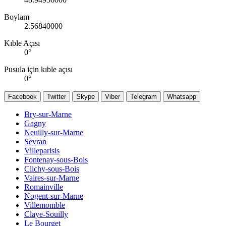
Boylam
2.56840000
Kıble Açısı
0
°
Pusula için kıble açısı
0
°
Facebook
Twitter
Skype
Viber
Telegram
Whatsapp
Bry-sur-Marne
Gagny
Neuilly-sur-Marne
Sevran
Villeparisis
Fontenay-sous-Bois
Clichy-sous-Bois
Vaires-sur-Marne
Romainville
Nogent-sur-Marne
Villemomble
Claye-Souilly
Le Bourget