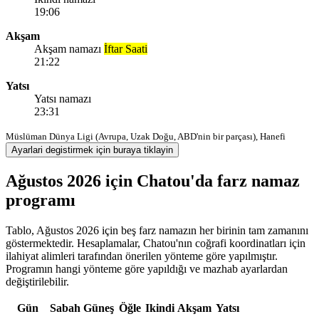
19:06
Akşam
Akşam namazı
İftar Saati
21:22
Yatsı
Yatsı namazı
23:31
Müslüman Dünya Ligi (Avrupa, Uzak Doğu, ABD'nin bir parçası), Hanefi
Ayarlari degistirmek için buraya tiklayin
Ağustos 2026 için Chatou'da farz namaz
programı
Tablo, Ağustos 2026 için beş farz namazın her birinin tam zamanını
göstermektedir. Hesaplamalar, Chatou'nın coğrafi koordinatları için
ilahiyat alimleri tarafından önerilen yönteme göre yapılmıştır.
Programın hangi yönteme göre yapıldığı ve mazhab ayarlardan
değiştirilebilir.
Gün
Sabah
Güneş
Öğle
Ikindi
Akşam
Yatsı