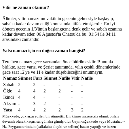
Vitir ne zaman okunur?
Âlimler, vitir namazının vaktinin gecenin gelmesiyle başlayıp,
sabaha kadar devam ettiği konusunda ittifak etmişlerdir. En iyi
dönem gecenin 1/3'ünün başlangıcına denk gelir ve sabah ezanına
kadar devam eder. 06 Ağustos'ta Chatou'da bu,
01:54
ile
04:11
arasındaki zamandır.
Yatsı namazı için en doğru zaman hangisi?
Tercihen namazı gece yarısından önce bitirilmesidir. Bununla
birlikte, gece yarısı ve Şeriat tanımında, yılın çeşitli dönemlerinde
gece saat 12'ye ve 11'e kadar düşebileceğini unutmayın.
Namaz
Sünnet
Farz
Sünnet
Nafile
Vitir
Nafile
Sabah
2
2
-
-
-
-
Öğle
4
4
2
2
-
-
Ikindi
4
4
-
-
-
-
Akşam
-
3
2
-
-
-
Yatsı
4
4
2
2
3
2
Müekkede, çok arzu edilen bir sünnettir. Bir kimse mazeretsiz olarak onları
devamlı olarak kaçırırsa, günaha girmiş olur
Gayri-mğekkede veya Mustahab -
Hz. Peygamberimizin (sallalahu aleyhi ve sellem) bazen yaptığı ve bazen