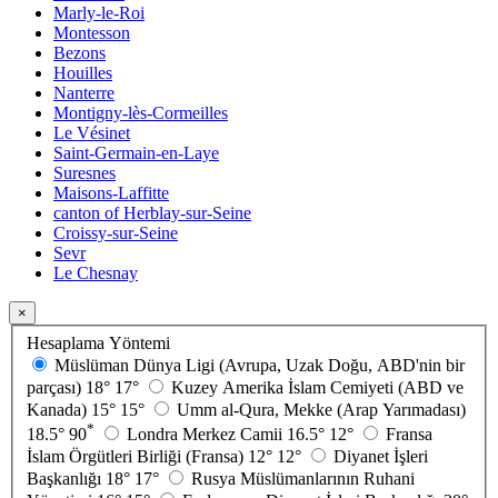
Marly-le-Roi
Montesson
Bezons
Houilles
Nanterre
Montigny-lès-Cormeilles
Le Vésinet
Saint-Germain-en-Laye
Suresnes
Maisons-Laffitte
canton of Herblay-sur-Seine
Croissy-sur-Seine
Sevr
Le Chesnay
×
Hesaplama Yöntemi
Müslüman Dünya Ligi (Avrupa, Uzak Doğu, ABD'nin bir
parçası)
18°
17°
Kuzey Amerika İslam Cemiyeti (ABD ve
Kanada)
15°
15°
Umm al-Qura, Mekke (Arap Yarımadası)
*
18.5°
90
Londra Merkez Camii
16.5°
12°
Fransa
İslam Örgütleri Birliği (Fransa)
12°
12°
Diyanet İşleri
Başkanlığı
18°
17°
Rusya Müslümanlarının Ruhani