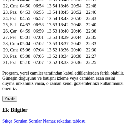
22, Cmt
04:50
06:54
13:54
18:46
20:54
22:48
23, Paz
04:53
06:55
13:54
18:45
20:52
22:46
24, Pzt
04:55
06:57
13:54
18:43
20:50
22:43
25, Sal
04:57
06:58
13:53
18:42
20:48
22:40
26, Çar
04:59
06:59
13:53
18:40
20:46
22:38
27, Per
05:01
07:01
13:53
18:39
20:44
22:35
28, Cum
05:04
07:02
13:53
18:37
20:42
22:33
29, Cmt
05:06
07:04
13:52
18:36
20:40
22:30
30, Paz
05:08
07:05
13:52
18:34
20:38
22:27
31, Pzt
05:10
07:07
13:52
18:33
20:36
22:25
Program, yerel camiler tarafından kabul edililenlerden farklı olabilir.
Güneşin doğuşunu ve batışını izleme veya camiden ezan sesini
duyma imkanınız varsa, o zaman kendi gözlemlerinizi kullanmanızı
öneririz.
Yazdir
Ek Bilgiler
Sıkça Sorulan Sorular
Namaz rekatları tablosu