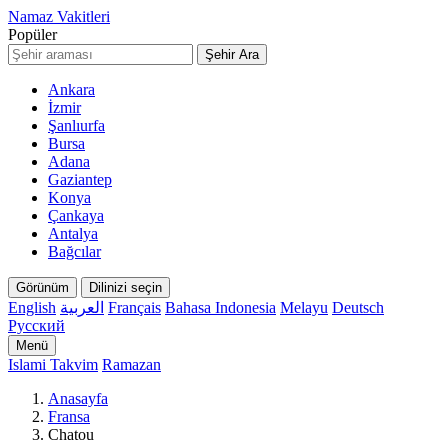
Namaz Vakitleri
Popüler
Şehir Ara
Ankara
İzmir
Şanlıurfa
Bursa
Adana
Gaziantep
Konya
Çankaya
Antalya
Bağcılar
Görünüm
Dilinizi seçin
English
العربية
Français
Bahasa Indonesia
Melayu
Deutsch
Русский
Menü
Islami Takvim
Ramazan
Anasayfa
Fransa
Chatou