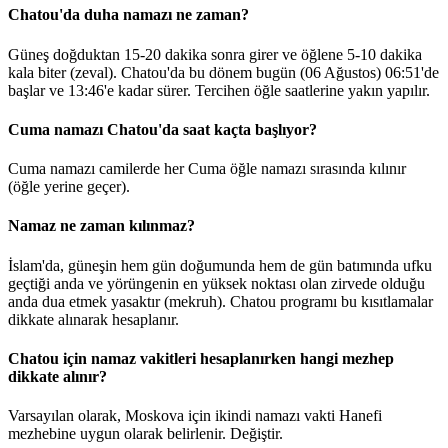
Chatou'da duha namazı ne zaman?
Güneş doğduktan 15-20 dakika sonra girer ve öğlene 5-10 dakika
kala biter (zeval). Chatou'da bu dönem bugün (06 Ağustos)
06:51
'de
başlar ve
13:46
'e kadar sürer. Tercihen öğle saatlerine yakın yapılır.
Cuma namazı Chatou'da saat kaçta başlıyor?
Cuma namazı camilerde her Cuma öğle namazı sırasında kılınır
(öğle yerine geçer).
Namaz ne zaman kılınmaz?
İslam'da, güneşin hem gün doğumunda hem de gün batımında ufku
geçtiği anda ve yörüngenin en yüksek noktası olan zirvede olduğu
anda dua etmek yasaktır (mekruh). Chatou programı bu kısıtlamalar
dikkate alınarak hesaplanır.
Chatou için namaz vakitleri hesaplanırken hangi mezhep
dikkate alınır?
Varsayılan olarak, Moskova için ikindi namazı vakti Hanefi
mezhebine uygun olarak belirlenir.
Değiştir
.