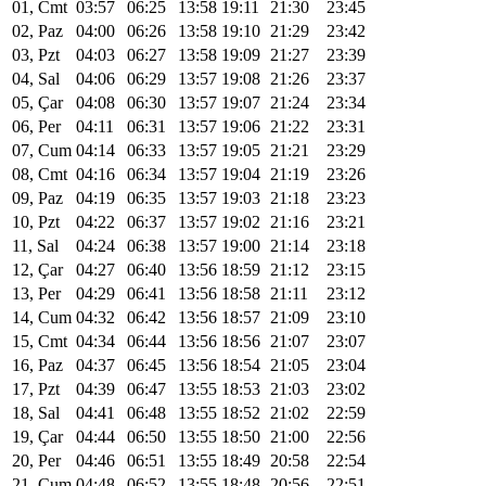
01, Cmt
03:57
06:25
13:58
19:11
21:30
23:45
02, Paz
04:00
06:26
13:58
19:10
21:29
23:42
03, Pzt
04:03
06:27
13:58
19:09
21:27
23:39
04, Sal
04:06
06:29
13:57
19:08
21:26
23:37
05, Çar
04:08
06:30
13:57
19:07
21:24
23:34
06, Per
04:11
06:31
13:57
19:06
21:22
23:31
07, Cum
04:14
06:33
13:57
19:05
21:21
23:29
08, Cmt
04:16
06:34
13:57
19:04
21:19
23:26
09, Paz
04:19
06:35
13:57
19:03
21:18
23:23
10, Pzt
04:22
06:37
13:57
19:02
21:16
23:21
11, Sal
04:24
06:38
13:57
19:00
21:14
23:18
12, Çar
04:27
06:40
13:56
18:59
21:12
23:15
13, Per
04:29
06:41
13:56
18:58
21:11
23:12
14, Cum
04:32
06:42
13:56
18:57
21:09
23:10
15, Cmt
04:34
06:44
13:56
18:56
21:07
23:07
16, Paz
04:37
06:45
13:56
18:54
21:05
23:04
17, Pzt
04:39
06:47
13:55
18:53
21:03
23:02
18, Sal
04:41
06:48
13:55
18:52
21:02
22:59
19, Çar
04:44
06:50
13:55
18:50
21:00
22:56
20, Per
04:46
06:51
13:55
18:49
20:58
22:54
21, Cum
04:48
06:52
13:55
18:48
20:56
22:51