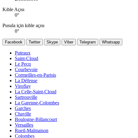
Kıble Açısı
0
°
Pusula için kıble açısı
0
°
Facebook
Twitter
Skype
Viber
Telegram
Whatsapp
Puteaux
Saint-Cloud
Le Pecq
Courbevoie
Cormeilles-en-Parisis
La Défense
Viroflay
La Celle-Saint-Cloud
Sartrouville
La Garenne-Colombes
Garches
Chaville
Boulogne-Billancourt
Versailles
Rueil-Malmaison
Colombes