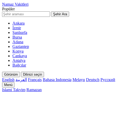
Namaz Vakitleri
Popüler
Şehir Ara
Ankara
İzmir
Şanlıurfa
Bursa
Adana
Gaziantep
Konya
Çankaya
Antalya
Bağcılar
Görünüm
Dilinizi seçin
English
العربية
Français
Bahasa Indonesia
Melayu
Deutsch
Русский
Menü
Islami Takvim
Ramazan