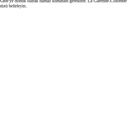
e'ye dönük olarak namaz kılmasını gerektirir. La Garenne-Colombes içi
üzü belirleyin.