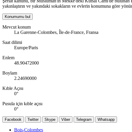
Şeriat kanunu, bir Müslüman'ın Mekke'deki Kutsal Cami'de bulunan Kab
yakınlaştırın ve yakındaki sokakların ve evlerin konumuna göre yönün
Konumumu bul
Mevcut konum
La Garenne-Colombes, Île-de-France, Fransa
Saat dilimi
Europe/Paris
Enlem
48.90472000
Boylam
2.24690000
Kıble Açısı
0
°
Pusula için kıble açısı
0
°
Facebook
Twitter
Skype
Viber
Telegram
Whatsapp
Bois-Colombes