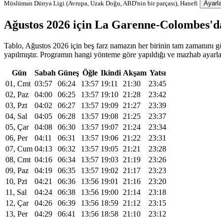
Müslüman Dünya Ligi (Avrupa, Uzak Doğu, ABD'nin bir parçası), Hanefi
Ayarla
Ağustos 2026 için La Garenne-Colombes'd
Tablo, Ağustos 2026 için beş farz namazın her birinin tam zamanını gö
yapılmıştır. Programın hangi yönteme göre yapıldığı ve mazhab ayarlard
Gün
Sabah
Güneş
Öğle
Ikindi
Akşam
Yatsı
01, Cmt
03:57
06:24
13:57
19:11
21:30
23:45
02, Paz
04:00
06:25
13:57
19:10
21:28
23:42
03, Pzt
04:02
06:27
13:57
19:09
21:27
23:39
04, Sal
04:05
06:28
13:57
19:08
21:25
23:37
05, Çar
04:08
06:30
13:57
19:07
21:24
23:34
06, Per
04:11
06:31
13:57
19:06
21:22
23:31
07, Cum
04:13
06:32
13:57
19:05
21:21
23:28
08, Cmt
04:16
06:34
13:57
19:03
21:19
23:26
09, Paz
04:19
06:35
13:57
19:02
21:17
23:23
10, Pzt
04:21
06:36
13:56
19:01
21:16
23:20
11, Sal
04:24
06:38
13:56
19:00
21:14
23:18
12, Çar
04:26
06:39
13:56
18:59
21:12
23:15
13, Per
04:29
06:41
13:56
18:58
21:10
23:12