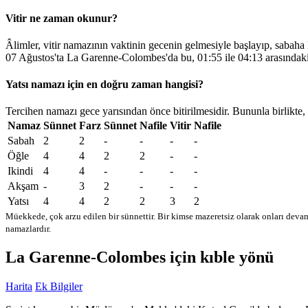
Vitir ne zaman okunur?
Âlimler, vitir namazının vaktinin gecenin gelmesiyle başlayıp, sabaha
07 Ağustos'ta La Garenne-Colombes'da bu,
01:55
ile
04:13
arasındak
Yatsı namazı için en doğru zaman hangisi?
Tercihen namazı gece yarısından önce bitirilmesidir. Bununla birlikte,
Namaz
Sünnet
Farz
Sünnet
Nafile
Vitir
Nafile
Sabah
2
2
-
-
-
-
Öğle
4
4
2
2
-
-
Ikindi
4
4
-
-
-
-
Akşam
-
3
2
-
-
-
Yatsı
4
4
2
2
3
2
Müekkede, çok arzu edilen bir sünnettir. Bir kimse mazeretsiz olarak onları devam
namazlardır.
La Garenne-Colombes için kıble yönü
Harita
Ek Bilgiler