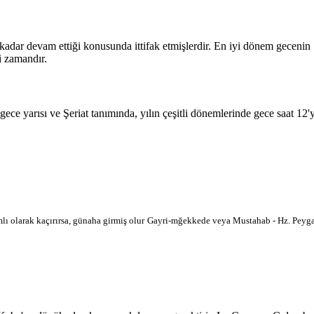
 kadar devam ettiği konusunda ittifak etmişlerdir. En iyi dönem geceni
i zamandır.
 gece yarısı ve Şeriat tanımında, yılın çeşitli dönemlerinde gece saat 12
lı olarak kaçırırsa, günaha girmiş olur
Gayri-mğekkede veya Mustahab - Hz. Peygam