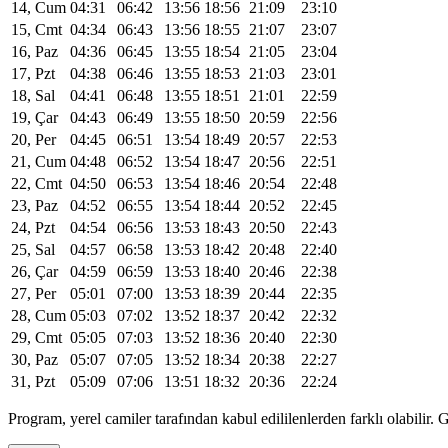
14, Cum
04:31
06:42
13:56
18:56
21:09
23:10
15, Cmt
04:34
06:43
13:56
18:55
21:07
23:07
16, Paz
04:36
06:45
13:55
18:54
21:05
23:04
17, Pzt
04:38
06:46
13:55
18:53
21:03
23:01
18, Sal
04:41
06:48
13:55
18:51
21:01
22:59
19, Çar
04:43
06:49
13:55
18:50
20:59
22:56
20, Per
04:45
06:51
13:54
18:49
20:57
22:53
21, Cum
04:48
06:52
13:54
18:47
20:56
22:51
22, Cmt
04:50
06:53
13:54
18:46
20:54
22:48
23, Paz
04:52
06:55
13:54
18:44
20:52
22:45
24, Pzt
04:54
06:56
13:53
18:43
20:50
22:43
25, Sal
04:57
06:58
13:53
18:42
20:48
22:40
26, Çar
04:59
06:59
13:53
18:40
20:46
22:38
27, Per
05:01
07:00
13:53
18:39
20:44
22:35
28, Cum
05:03
07:02
13:52
18:37
20:42
22:32
29, Cmt
05:05
07:03
13:52
18:36
20:40
22:30
30, Paz
05:07
07:05
13:52
18:34
20:38
22:27
31, Pzt
05:09
07:06
13:51
18:32
20:36
22:24
Program, yerel camiler tarafından kabul edililenlerden farklı olabili