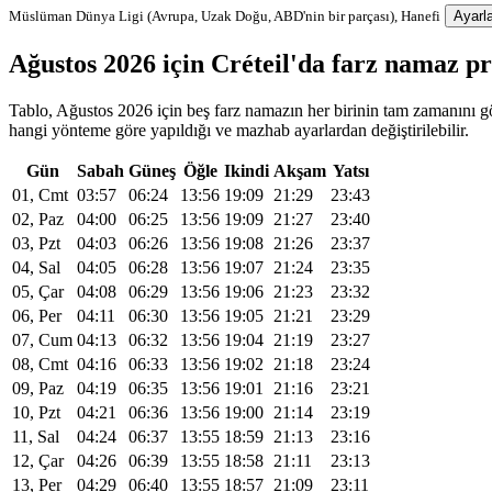
Müslüman Dünya Ligi (Avrupa, Uzak Doğu, ABD'nin bir parçası), Hanefi
Ayarla
Ağustos 2026 için Créteil'da farz namaz p
Tablo, Ağustos 2026 için beş farz namazın her birinin tam zamanını gös
hangi yönteme göre yapıldığı ve mazhab ayarlardan değiştirilebilir.
Gün
Sabah
Güneş
Öğle
Ikindi
Akşam
Yatsı
01, Cmt
03:57
06:24
13:56
19:09
21:29
23:43
02, Paz
04:00
06:25
13:56
19:09
21:27
23:40
03, Pzt
04:03
06:26
13:56
19:08
21:26
23:37
04, Sal
04:05
06:28
13:56
19:07
21:24
23:35
05, Çar
04:08
06:29
13:56
19:06
21:23
23:32
06, Per
04:11
06:30
13:56
19:05
21:21
23:29
07, Cum
04:13
06:32
13:56
19:04
21:19
23:27
08, Cmt
04:16
06:33
13:56
19:02
21:18
23:24
09, Paz
04:19
06:35
13:56
19:01
21:16
23:21
10, Pzt
04:21
06:36
13:56
19:00
21:14
23:19
11, Sal
04:24
06:37
13:55
18:59
21:13
23:16
12, Çar
04:26
06:39
13:55
18:58
21:11
23:13
13, Per
04:29
06:40
13:55
18:57
21:09
23:11