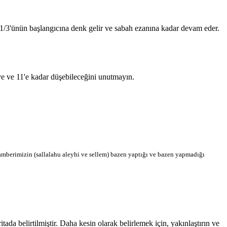
n 1/3'ünün başlangıcına denk gelir ve sabah ezanına kadar devam eder.
'ye ve 11'e kadar düşebileceğini unutmayın.
berimizin (sallalahu aleyhi ve sellem) bazen yaptığı ve bazen yapmadığı
a belirtilmiştir. Daha kesin olarak belirlemek için, yakınlaştırın ve