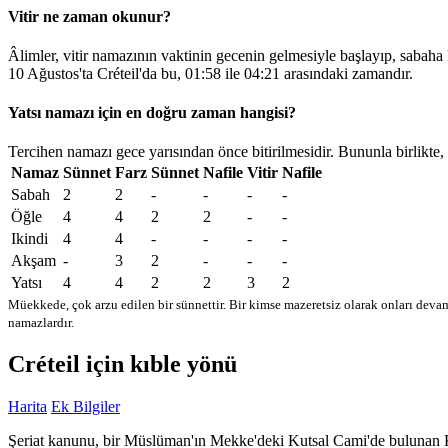
Vitir ne zaman okunur?
Âlimler, vitir namazının vaktinin gecenin gelmesiyle başlayıp, sabaha
10 Ağustos'ta Créteil'da bu,
01:58
ile
04:21
arasındaki zamandır.
Yatsı namazı için en doğru zaman hangisi?
Tercihen namazı gece yarısından önce bitirilmesidir. Bununla birlikte,
Namaz
Sünnet
Farz
Sünnet
Nafile
Vitir
Nafile
Sabah
2
2
-
-
-
-
Öğle
4
4
2
2
-
-
Ikindi
4
4
-
-
-
-
Akşam
-
3
2
-
-
-
Yatsı
4
4
2
2
3
2
Müekkede, çok arzu edilen bir sünnettir. Bir kimse mazeretsiz olarak onları devam
namazlardır.
Créteil için kıble yönü
Harita
Ek Bilgiler
Şeriat kanunu, bir Müslüman'ın Mekke'deki Kutsal Cami'de bulunan Kabe