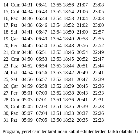
14, Cum
04:31
06:41
13:55
18:56
21:07
23:08
15, Cmt
04:34
06:43
13:55
18:54
21:06
23:05
16, Paz
04:36
06:44
13:54
18:53
21:04
23:03
17, Pzt
04:38
06:46
13:54
18:52
21:02
23:00
18, Sal
04:41
06:47
13:54
18:50
21:00
22:57
19, Çar
04:43
06:49
13:54
18:49
20:58
22:55
20, Per
04:45
06:50
13:54
18:48
20:56
22:52
21, Cum
04:48
06:51
13:53
18:46
20:54
22:49
22, Cmt
04:50
06:53
13:53
18:45
20:52
22:47
23, Paz
04:52
06:54
13:53
18:44
20:51
22:44
24, Pzt
04:54
06:56
13:53
18:42
20:49
22:41
25, Sal
04:56
06:57
13:52
18:41
20:47
22:39
26, Çar
04:59
06:58
13:52
18:39
20:45
22:36
27, Per
05:01
07:00
13:52
18:38
20:43
22:33
28, Cum
05:03
07:01
13:51
18:36
20:41
22:31
29, Cmt
05:05
07:03
13:51
18:35
20:39
22:28
30, Paz
05:07
07:04
13:51
18:33
20:37
22:26
31, Pzt
05:09
07:05
13:50
18:32
20:35
22:23
Program, yerel camiler tarafından kabul edililenlerden farklı olabili