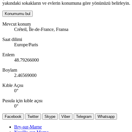
yakındaki sokakların ve evlerin konumuna göre yönünüzü belirleyin.
Konumumu bul
Mevcut konum
Créteil, Île-de-France, Fransa
Saat dilimi
Europe/Paris
Enlem
48.79266000
Boylam
2.46569000
Kıble Açısı
0
°
Pusula için kıble açısı
0
°
Facebook
Twitter
Skype
Viber
Telegram
Whatsapp
Bry-sur-Marne