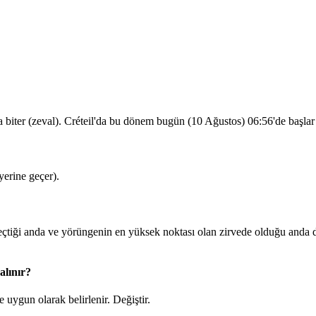
 biter (zeval). Créteil'da bu dönem bugün (10 Ağustos)
06:56
'de başla
erine geçer).
ği anda ve yörüngenin en yüksek noktası olan zirvede olduğu anda dua
alınır?
 uygun olarak belirlenir.
Değiştir
.