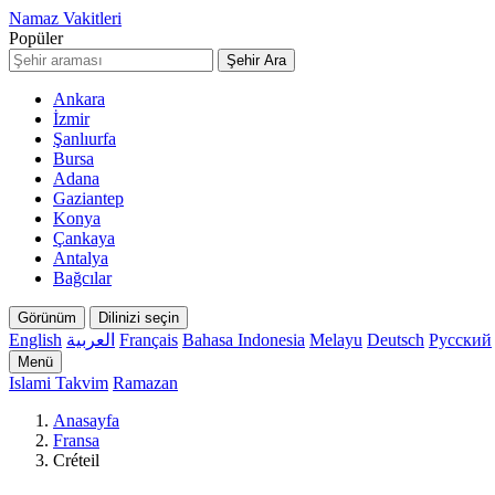
Namaz Vakitleri
Popüler
Şehir Ara
Ankara
İzmir
Şanlıurfa
Bursa
Adana
Gaziantep
Konya
Çankaya
Antalya
Bağcılar
Görünüm
Dilinizi seçin
English
العربية
Français
Bahasa Indonesia
Melayu
Deutsch
Русский
Menü
Islami Takvim
Ramazan
Anasayfa
Fransa
Créteil