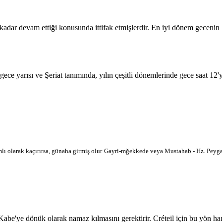
 kadar devam ettiği konusunda ittifak etmişlerdir. En iyi dönem geceni
 gece yarısı ve Şeriat tanımında, yılın çeşitli dönemlerinde gece saat 12
lı olarak kaçırırsa, günaha girmiş olur
Gayri-mğekkede veya Mustahab - Hz. Peygam
'ye dönük olarak namaz kılmasını gerektirir. Créteil için bu yön haritad