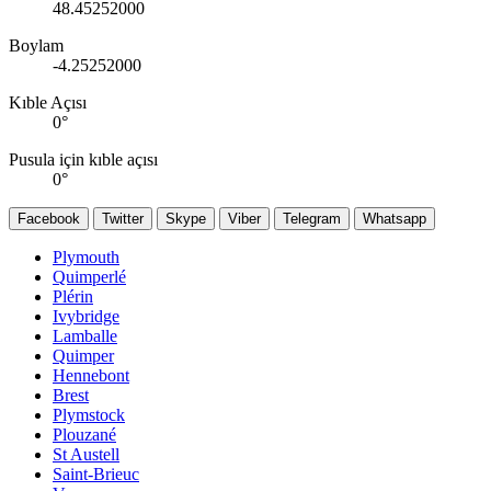
48.45252000
Boylam
-4.25252000
Kıble Açısı
0
°
Pusula için kıble açısı
0
°
Facebook
Twitter
Skype
Viber
Telegram
Whatsapp
Plymouth
Quimperlé
Plérin
Ivybridge
Lamballe
Quimper
Hennebont
Brest
Plymstock
Plouzané
St Austell
Saint-Brieuc