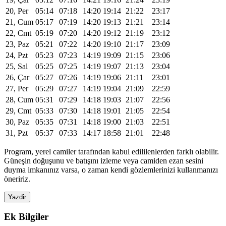
20, Per
05:14
07:18
14:20
19:14
21:22
23:17
21, Cum
05:17
07:19
14:20
19:13
21:21
23:14
22, Cmt
05:19
07:20
14:20
19:12
21:19
23:12
23, Paz
05:21
07:22
14:20
19:10
21:17
23:09
24, Pzt
05:23
07:23
14:19
19:09
21:15
23:06
25, Sal
05:25
07:25
14:19
19:07
21:13
23:04
26, Çar
05:27
07:26
14:19
19:06
21:11
23:01
27, Per
05:29
07:27
14:19
19:04
21:09
22:59
28, Cum
05:31
07:29
14:18
19:03
21:07
22:56
29, Cmt
05:33
07:30
14:18
19:01
21:05
22:54
30, Paz
05:35
07:31
14:18
19:00
21:03
22:51
31, Pzt
05:37
07:33
14:17
18:58
21:01
22:48
Program, yerel camiler tarafından kabul edililenlerden farklı olabilir.
Güneşin doğuşunu ve batışını izleme veya camiden ezan sesini
duyma imkanınız varsa, o zaman kendi gözlemlerinizi kullanmanızı
öneririz.
Yazdir
Ek Bilgiler