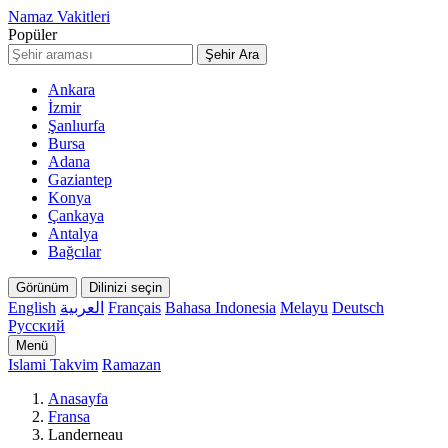
Namaz Vakitleri
Popüler
Şehir Ara
Ankara
İzmir
Şanlıurfa
Bursa
Adana
Gaziantep
Konya
Çankaya
Antalya
Bağcılar
Görünüm
Dilinizi seçin
English
العربية
Français
Bahasa Indonesia
Melayu
Deutsch
Русский
Menü
Islami Takvim
Ramazan
Anasayfa
Fransa
Landerneau