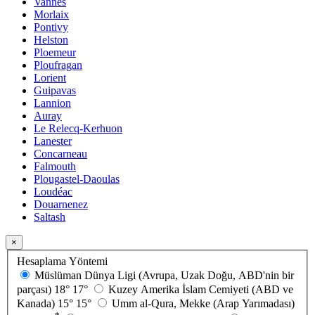
Vannes
Morlaix
Pontivy
Helston
Ploemeur
Ploufragan
Lorient
Guipavas
Lannion
Auray
Le Relecq-Kerhuon
Lanester
Concarneau
Falmouth
Plougastel-Daoulas
Loudéac
Douarnenez
Saltash
×
Hesaplama Yöntemi
Müslüman Dünya Ligi (Avrupa, Uzak Doğu, ABD'nin bir
parçası)
18°
17°
Kuzey Amerika İslam Cemiyeti (ABD ve
Kanada)
15°
15°
Umm al-Qura, Mekke (Arap Yarımadası)