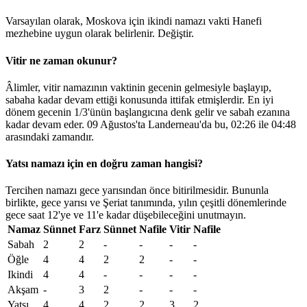
Varsayılan olarak, Moskova için ikindi namazı vakti Hanefi
mezhebine uygun olarak belirlenir.
Değiştir
.
Vitir ne zaman okunur?
Âlimler, vitir namazının vaktinin gecenin gelmesiyle başlayıp,
sabaha kadar devam ettiği konusunda ittifak etmişlerdir. En iyi
dönem gecenin 1/3'ünün başlangıcına denk gelir ve sabah ezanına
kadar devam eder. 09 Ağustos'ta Landerneau'da bu,
02:26
ile
04:48
arasındaki zamandır.
Yatsı namazı için en doğru zaman hangisi?
Tercihen namazı gece yarısından önce bitirilmesidir. Bununla
birlikte, gece yarısı ve Şeriat tanımında, yılın çeşitli dönemlerinde
gece saat 12'ye ve 11'e kadar düşebileceğini unutmayın.
Namaz
Sünnet
Farz
Sünnet
Nafile
Vitir
Nafile
Sabah
2
2
-
-
-
-
Öğle
4
4
2
2
-
-
Ikindi
4
4
-
-
-
-
Akşam
-
3
2
-
-
-
Yatsı
4
4
2
2
3
2