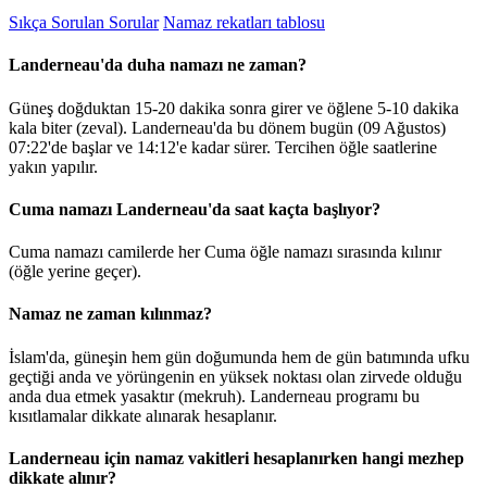
Sıkça Sorulan Sorular
Namaz rekatları tablosu
Landerneau'da duha namazı ne zaman?
Güneş doğduktan 15-20 dakika sonra girer ve öğlene 5-10 dakika
kala biter (zeval). Landerneau'da bu dönem bugün (09 Ağustos)
07:22
'de başlar ve
14:12
'e kadar sürer. Tercihen öğle saatlerine
yakın yapılır.
Cuma namazı Landerneau'da saat kaçta başlıyor?
Cuma namazı camilerde her Cuma öğle namazı sırasında kılınır
(öğle yerine geçer).
Namaz ne zaman kılınmaz?
İslam'da, güneşin hem gün doğumunda hem de gün batımında ufku
geçtiği anda ve yörüngenin en yüksek noktası olan zirvede olduğu
anda dua etmek yasaktır (mekruh). Landerneau programı bu
kısıtlamalar dikkate alınarak hesaplanır.
Landerneau için namaz vakitleri hesaplanırken hangi mezhep
dikkate alınır?