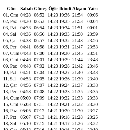
Gün
Sabah
Güneş
Öğle
Ikindi
Akşam
Yatsı
01, Cmt
04:28
06:52
14:23
19:36
21:54
00:06
02, Paz
04:30
06:53
14:23
19:35
21:53
00:04
03, Pzt
04:33
06:54
14:23
19:34
21:51
00:01
04, Sal
04:36
06:56
14:23
19:33
21:50
23:59
05, Çar
04:38
06:57
14:23
19:32
21:48
23:56
06, Per
04:41
06:58
14:23
19:31
21:47
23:53
07, Cum
04:43
07:00
14:23
19:30
21:45
23:51
08, Cmt
04:46
07:01
14:23
19:29
21:44
23:48
09, Paz
04:48
07:02
14:23
19:28
21:42
23:46
10, Pzt
04:51
07:04
14:22
19:27
21:40
23:43
11, Sal
04:53
07:05
14:22
19:26
21:39
23:40
12, Çar
04:56
07:07
14:22
19:24
21:37
23:38
13, Per
04:58
07:08
14:22
19:23
21:35
23:35
14, Cum
05:00
07:09
14:22
19:22
21:33
23:33
15, Cmt
05:03
07:11
14:22
19:21
21:32
23:30
16, Paz
05:05
07:12
14:21
19:20
21:30
23:27
17, Pzt
05:07
07:13
14:21
19:18
21:28
23:25
18, Sal
05:10
07:15
14:21
19:17
21:26
23:22
19, Çar
05:12
07:16
14:21
19:16
21:24
23:19