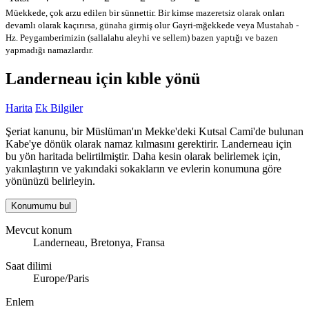
Müekkede, çok arzu edilen bir sünnettir. Bir kimse mazeretsiz olarak onları
devamlı olarak kaçırırsa, günaha girmiş olur
Gayri-mğekkede veya Mustahab -
Hz. Peygamberimizin (sallalahu aleyhi ve sellem) bazen yaptığı ve bazen
yapmadığı namazlardır.
Landerneau için kıble yönü
Harita
Ek Bilgiler
Şeriat kanunu, bir Müslüman'ın Mekke'deki Kutsal Cami'de bulunan
Kabe'ye dönük olarak namaz kılmasını gerektirir. Landerneau için
bu yön haritada belirtilmiştir. Daha kesin olarak belirlemek için,
yakınlaştırın ve yakındaki sokakların ve evlerin konumuna göre
yönünüzü belirleyin.
Konumumu bul
Mevcut konum
Landerneau, Bretonya, Fransa
Saat dilimi
Europe/Paris
Enlem