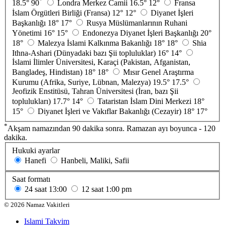
*
18.5°
90
Londra Merkez Camii
16.5°
12°
Fransa
İslam Örgütleri Birliği (Fransa)
12°
12°
Diyanet İşleri
Başkanlığı
18°
17°
Rusya Müslümanlarının Ruhani
Yönetimi
16°
15°
Endonezya Diyanet İşleri Başkanlığı
20°
18°
Malezya İslami Kalkınma Bakanlığı
18°
18°
Shia
Ithna-Ashari (Dünyadaki bazı Şii topluluklar)
16°
14°
İslami İlimler Üniversitesi, Karaçi (Pakistan, Afganistan,
Bangladeş, Hindistan)
18°
18°
Mısır Genel Araştırma
Kurumu (Afrika, Suriye, Lübnan, Malezya)
19.5°
17.5°
Jeofizik Enstitüsü, Tahran Üniversitesi (İran, bazı Şii
toplulukları)
17.7°
14°
Tataristan İslam Dini Merkezi
18°
15°
Diyanet İşleri ve Vakıflar Bakanlığı (Cezayir)
18°
17°
*
Akşam namazından 90 dakika sonra. Ramazan ayı boyunca - 120
dakika.
Hukuki ayarlar
Hanefi
Hanbeli, Maliki, Safii
Saat formatı
24 saat
13:00
12 saat
1:00 pm
©
2026
Namaz Vakitleri
Islami Takvim