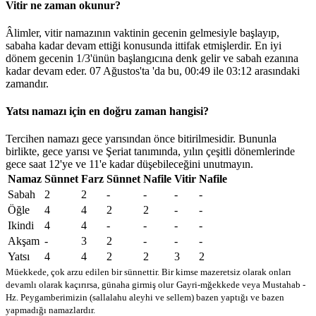
Vitir ne zaman okunur?
Âlimler, vitir namazının vaktinin gecenin gelmesiyle başlayıp,
sabaha kadar devam ettiği konusunda ittifak etmişlerdir. En iyi
dönem gecenin 1/3'ünün başlangıcına denk gelir ve sabah ezanına
kadar devam eder. 07 Ağustos'ta 'da bu,
00:49
ile
03:12
arasındaki
zamandır.
Yatsı namazı için en doğru zaman hangisi?
Tercihen namazı gece yarısından önce bitirilmesidir. Bununla
birlikte, gece yarısı ve Şeriat tanımında, yılın çeşitli dönemlerinde
gece saat 12'ye ve 11'e kadar düşebileceğini unutmayın.
Namaz
Sünnet
Farz
Sünnet
Nafile
Vitir
Nafile
Sabah
2
2
-
-
-
-
Öğle
4
4
2
2
-
-
Ikindi
4
4
-
-
-
-
Akşam
-
3
2
-
-
-
Yatsı
4
4
2
2
3
2
Müekkede, çok arzu edilen bir sünnettir. Bir kimse mazeretsiz olarak onları
devamlı olarak kaçırırsa, günaha girmiş olur
Gayri-mğekkede veya Mustahab -
Hz. Peygamberimizin (sallalahu aleyhi ve sellem) bazen yaptığı ve bazen
yapmadığı namazlardır.