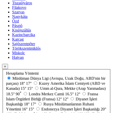
Tiszaújváros
Filakovo
Szarvas
Nagykáta
Ózd
Pásztó
Kisújszállás
Kazincbarcika
Karcag
Sajószentpéter
Törökszentmiklós
Miskolc
Hatvan
×
Hesaplama Yöntemi
Müslüman Dünya Ligi (Avrupa, Uzak Doğu, ABD'nin bir
parçası)
18°
17°
Kuzey Amerika İslam Cemiyeti (ABD ve
Kanada)
15°
15°
Umm al-Qura, Mekke (Arap Yarımadası)
*
18.5°
90
Londra Merkez Camii
16.5°
12°
Fransa
İslam Örgütleri Birliği (Fransa)
12°
12°
Diyanet İşleri
Başkanlığı
18°
17°
Rusya Müslümanlarının Ruhani
Yönetimi
16°
15°
Endonezya Diyanet İşleri Başkanlığı
20°