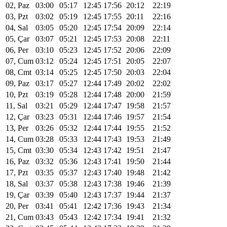
02, Paz
03:00
05:17
12:45
17:56
20:12
22:19
03, Pzt
03:02
05:19
12:45
17:55
20:11
22:16
04, Sal
03:05
05:20
12:45
17:54
20:09
22:14
05, Çar
03:07
05:21
12:45
17:53
20:08
22:11
06, Per
03:10
05:23
12:45
17:52
20:06
22:09
07, Cum
03:12
05:24
12:45
17:51
20:05
22:07
08, Cmt
03:14
05:25
12:45
17:50
20:03
22:04
09, Paz
03:17
05:27
12:44
17:49
20:02
22:02
10, Pzt
03:19
05:28
12:44
17:48
20:00
21:59
11, Sal
03:21
05:29
12:44
17:47
19:58
21:57
12, Çar
03:23
05:31
12:44
17:46
19:57
21:54
13, Per
03:26
05:32
12:44
17:44
19:55
21:52
14, Cum
03:28
05:33
12:44
17:43
19:53
21:49
15, Cmt
03:30
05:34
12:43
17:42
19:51
21:47
16, Paz
03:32
05:36
12:43
17:41
19:50
21:44
17, Pzt
03:35
05:37
12:43
17:40
19:48
21:42
18, Sal
03:37
05:38
12:43
17:38
19:46
21:39
19, Çar
03:39
05:40
12:43
17:37
19:44
21:37
20, Per
03:41
05:41
12:42
17:36
19:43
21:34
21, Cum
03:43
05:43
12:42
17:34
19:41
21:32