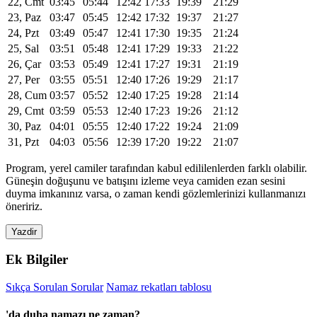
22, Cmt
03:45
05:44
12:42
17:33
19:39
21:29
23, Paz
03:47
05:45
12:42
17:32
19:37
21:27
24, Pzt
03:49
05:47
12:41
17:30
19:35
21:24
25, Sal
03:51
05:48
12:41
17:29
19:33
21:22
26, Çar
03:53
05:49
12:41
17:27
19:31
21:19
27, Per
03:55
05:51
12:40
17:26
19:29
21:17
28, Cum
03:57
05:52
12:40
17:25
19:28
21:14
29, Cmt
03:59
05:53
12:40
17:23
19:26
21:12
30, Paz
04:01
05:55
12:40
17:22
19:24
21:09
31, Pzt
04:03
05:56
12:39
17:20
19:22
21:07
Program, yerel camiler tarafından kabul edililenlerden farklı olabilir.
Güneşin doğuşunu ve batışını izleme veya camiden ezan sesini
duyma imkanınız varsa, o zaman kendi gözlemlerinizi kullanmanızı
öneririz.
Yazdir
Ek Bilgiler
Sıkça Sorulan Sorular
Namaz rekatları tablosu
'da duha namazı ne zaman?