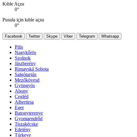
Kıble Açısı
0
°
Pusula için kıble açısı
0
°
Facebook
Twitter
Skype
Viber
Telegram
Whatsapp
Pilis
Nagykőrös
Szolnok
Jászberény
Rimavská Sobota
Salgótarján
Mezőkövesd
Gyöngyös
Abony
Cegléd
Albertirsa
Eger
Batonyterenye
Gyomaendrőd
Tiszakécske
Edelény
Túrkeve