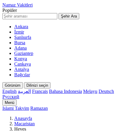
Namaz Vakitleri
Popüler
Şehir Ara
Ankara
İzmir
Şanlıurfa
Bursa
Adana
Gaziantep
Konya
Çankaya
Antalya
Bağcılar
Görünüm
Dilinizi seçin
English
العربية
Français
Bahasa Indonesia
Melayu
Deutsch
Русский
Menü
Islami Takvim
Ramazan
Anasayfa
Macaristan
Heves