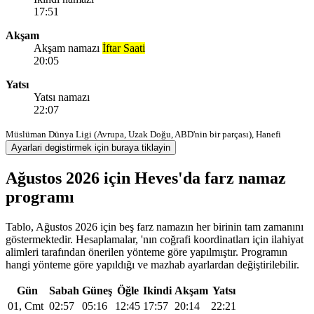
17:51
Akşam
Akşam namazı
İftar Saati
20:05
Yatsı
Yatsı namazı
22:07
Müslüman Dünya Ligi (Avrupa, Uzak Doğu, ABD'nin bir parçası), Hanefi
Ayarlari degistirmek için buraya tiklayin
Ağustos 2026 için Heves'da farz namaz
programı
Tablo, Ağustos 2026 için beş farz namazın her birinin tam zamanını
göstermektedir. Hesaplamalar, 'nın coğrafi koordinatları için ilahiyat
alimleri tarafından önerilen yönteme göre yapılmıştır. Programın
hangi yönteme göre yapıldığı ve mazhab ayarlardan değiştirilebilir.
Gün
Sabah
Güneş
Öğle
Ikindi
Akşam
Yatsı
01, Cmt
02:57
05:16
12:45
17:57
20:14
22:21