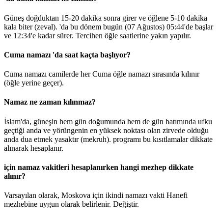
Güneş doğduktan 15-20 dakika sonra girer ve öğlene 5-10 dakika
kala biter (zeval). 'da bu dönem bugün (07 Ağustos)
05:44
'de başlar
ve
12:34
'e kadar sürer. Tercihen öğle saatlerine yakın yapılır.
Cuma namazı 'da saat kaçta başlıyor?
Cuma namazı camilerde her Cuma öğle namazı sırasında kılınır
(öğle yerine geçer).
Namaz ne zaman kılınmaz?
İslam'da, güneşin hem gün doğumunda hem de gün batımında ufku
geçtiği anda ve yörüngenin en yüksek noktası olan zirvede olduğu
anda dua etmek yasaktır (mekruh). programı bu kısıtlamalar dikkate
alınarak hesaplanır.
için namaz vakitleri hesaplanırken hangi mezhep dikkate
alınır?
Varsayılan olarak, Moskova için ikindi namazı vakti Hanefi
mezhebine uygun olarak belirlenir.
Değiştir
.