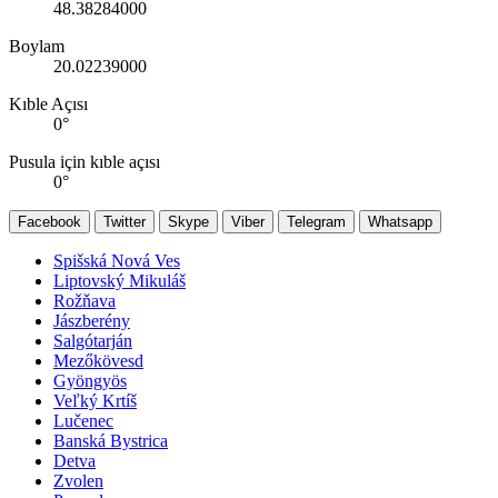
48.38284000
Boylam
20.02239000
Kıble Açısı
0
°
Pusula için kıble açısı
0
°
Facebook
Twitter
Skype
Viber
Telegram
Whatsapp
Spišská Nová Ves
Liptovský Mikuláš
Rožňava
Jászberény
Salgótarján
Mezőkövesd
Gyöngyös
Veľký Krtíš
Lučenec
Banská Bystrica
Detva
Zvolen