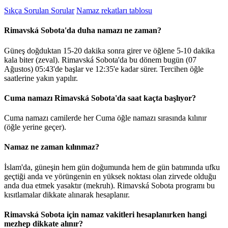
Sıkça Sorulan Sorular
Namaz rekatları tablosu
Rimavská Sobota'da duha namazı ne zaman?
Güneş doğduktan 15-20 dakika sonra girer ve öğlene 5-10 dakika
kala biter (zeval). Rimavská Sobota'da bu dönem bugün (07
Ağustos)
05:43
'de başlar ve
12:35
'e kadar sürer. Tercihen öğle
saatlerine yakın yapılır.
Cuma namazı Rimavská Sobota'da saat kaçta başlıyor?
Cuma namazı camilerde her Cuma öğle namazı sırasında kılınır
(öğle yerine geçer).
Namaz ne zaman kılınmaz?
İslam'da, güneşin hem gün doğumunda hem de gün batımında ufku
geçtiği anda ve yörüngenin en yüksek noktası olan zirvede olduğu
anda dua etmek yasaktır (mekruh). Rimavská Sobota programı bu
kısıtlamalar dikkate alınarak hesaplanır.
Rimavská Sobota için namaz vakitleri hesaplanırken hangi
mezhep dikkate alınır?