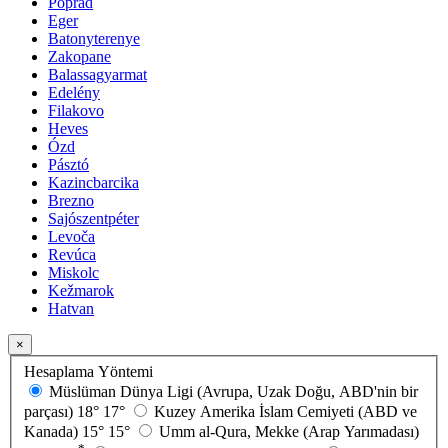
Poprad
Eger
Batonyterenye
Zakopane
Balassagyarmat
Edelény
Filakovo
Heves
Ózd
Pásztó
Kazincbarcika
Brezno
Sajószentpéter
Levoča
Revúca
Miskolc
Kežmarok
Hatvan
×
Hesaplama Yöntemi
Müslüman Dünya Ligi (Avrupa, Uzak Doğu, ABD'nin bir
parçası)
18°
17°
Kuzey Amerika İslam Cemiyeti (ABD ve
Kanada)
15°
15°
Umm al-Qura, Mekke (Arap Yarımadası)