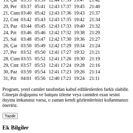
20, Per
03:37
05:41
12:43
17:37
19:45
21:40
21, Cum
03:40
05:42
12:43
17:36
19:43
21:37
22, Cmt
03:42
05:43
12:43
17:35
19:42
21:34
23, Paz
03:44
05:45
12:43
17:33
19:40
21:32
24, Pzt
03:46
05:46
12:42
17:32
19:38
21:29
25, Sal
03:48
05:47
12:42
17:30
19:36
21:27
26, Çar
03:50
05:49
12:42
17:29
19:34
21:24
27, Per
03:52
05:50
12:41
17:27
19:32
21:21
28, Cum
03:55
05:52
12:41
17:26
19:30
21:19
29, Cmt
03:57
05:53
12:41
17:24
19:28
21:16
30, Paz
03:59
05:54
12:41
17:23
19:26
21:14
31, Pzt
04:01
05:56
12:40
17:21
19:24
21:11
Program, yerel camiler tarafından kabul edililenlerden farklı olabilir.
Güneşin doğuşunu ve batışını izleme veya camiden ezan sesini
duyma imkanınız varsa, o zaman kendi gözlemlerinizi kullanmanızı
öneririz.
Yazdir
Ek Bilgiler