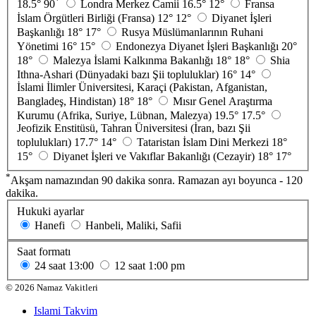
*
18.5°
90
Londra Merkez Camii
16.5°
12°
Fransa
İslam Örgütleri Birliği (Fransa)
12°
12°
Diyanet İşleri
Başkanlığı
18°
17°
Rusya Müslümanlarının Ruhani
Yönetimi
16°
15°
Endonezya Diyanet İşleri Başkanlığı
20°
18°
Malezya İslami Kalkınma Bakanlığı
18°
18°
Shia
Ithna-Ashari (Dünyadaki bazı Şii topluluklar)
16°
14°
İslami İlimler Üniversitesi, Karaçi (Pakistan, Afganistan,
Bangladeş, Hindistan)
18°
18°
Mısır Genel Araştırma
Kurumu (Afrika, Suriye, Lübnan, Malezya)
19.5°
17.5°
Jeofizik Enstitüsü, Tahran Üniversitesi (İran, bazı Şii
toplulukları)
17.7°
14°
Tataristan İslam Dini Merkezi
18°
15°
Diyanet İşleri ve Vakıflar Bakanlığı (Cezayir)
18°
17°
*
Akşam namazından 90 dakika sonra. Ramazan ayı boyunca - 120
dakika.
Hukuki ayarlar
Hanefi
Hanbeli, Maliki, Safii
Saat formatı
24 saat
13:00
12 saat
1:00 pm
©
2026
Namaz Vakitleri
Islami Takvim