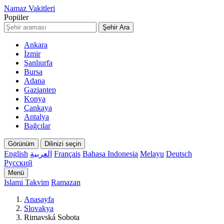
Namaz Vakitleri
Popüler
Şehir Ara
Ankara
İzmir
Şanlıurfa
Bursa
Adana
Gaziantep
Konya
Çankaya
Antalya
Bağcılar
Görünüm
Dilinizi seçin
English
العربية
Français
Bahasa Indonesia
Melayu
Deutsch
Русский
Menü
Islami Takvim
Ramazan
Anasayfa
Slovakya
Rimavská Sobota