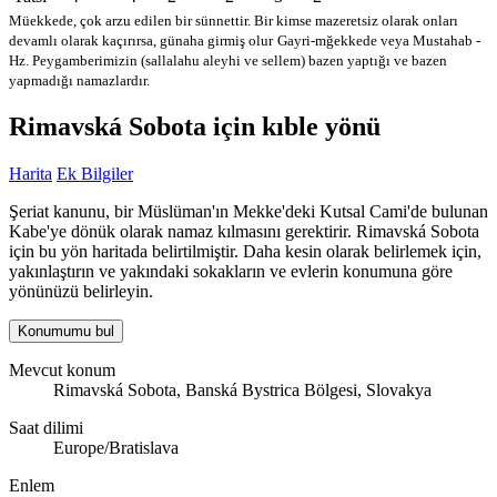
Müekkede, çok arzu edilen bir sünnettir. Bir kimse mazeretsiz olarak onları
devamlı olarak kaçırırsa, günaha girmiş olur
Gayri-mğekkede veya Mustahab -
Hz. Peygamberimizin (sallalahu aleyhi ve sellem) bazen yaptığı ve bazen
yapmadığı namazlardır.
Rimavská Sobota için kıble yönü
Harita
Ek Bilgiler
Şeriat kanunu, bir Müslüman'ın Mekke'deki Kutsal Cami'de bulunan
Kabe'ye dönük olarak namaz kılmasını gerektirir. Rimavská Sobota
için bu yön haritada belirtilmiştir. Daha kesin olarak belirlemek için,
yakınlaştırın ve yakındaki sokakların ve evlerin konumuna göre
yönünüzü belirleyin.
Konumumu bul
Mevcut konum
Rimavská Sobota, Banská Bystrica Bölgesi, Slovakya
Saat dilimi
Europe/Bratislava
Enlem