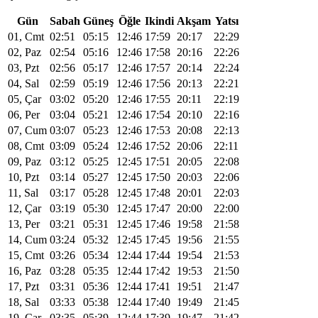
Gün
Sabah
Güneş
Öğle
Ikindi
Akşam
Yatsı
01, Cmt
02:51
05:15
12:46
17:59
20:17
22:29
02, Paz
02:54
05:16
12:46
17:58
20:16
22:26
03, Pzt
02:56
05:17
12:46
17:57
20:14
22:24
04, Sal
02:59
05:19
12:46
17:56
20:13
22:21
05, Çar
03:02
05:20
12:46
17:55
20:11
22:19
06, Per
03:04
05:21
12:46
17:54
20:10
22:16
07, Cum
03:07
05:23
12:46
17:53
20:08
22:13
08, Cmt
03:09
05:24
12:46
17:52
20:06
22:11
09, Paz
03:12
05:25
12:45
17:51
20:05
22:08
10, Pzt
03:14
05:27
12:45
17:50
20:03
22:06
11, Sal
03:17
05:28
12:45
17:48
20:01
22:03
12, Çar
03:19
05:30
12:45
17:47
20:00
22:00
13, Per
03:21
05:31
12:45
17:46
19:58
21:58
14, Cum
03:24
05:32
12:45
17:45
19:56
21:55
15, Cmt
03:26
05:34
12:44
17:44
19:54
21:53
16, Paz
03:28
05:35
12:44
17:42
19:53
21:50
17, Pzt
03:31
05:36
12:44
17:41
19:51
21:47
18, Sal
03:33
05:38
12:44
17:40
19:49
21:45
19, Çar
03:35
05:39
12:44
17:39
19:47
21:42