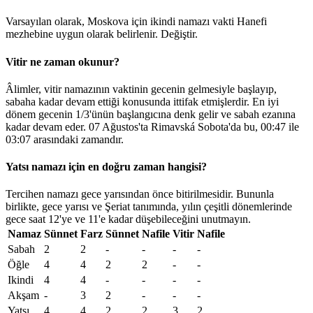
Varsayılan olarak, Moskova için ikindi namazı vakti Hanefi
mezhebine uygun olarak belirlenir.
Değiştir
.
Vitir ne zaman okunur?
Âlimler, vitir namazının vaktinin gecenin gelmesiyle başlayıp,
sabaha kadar devam ettiği konusunda ittifak etmişlerdir. En iyi
dönem gecenin 1/3'ünün başlangıcına denk gelir ve sabah ezanına
kadar devam eder. 07 Ağustos'ta Rimavská Sobota'da bu,
00:47
ile
03:07
arasındaki zamandır.
Yatsı namazı için en doğru zaman hangisi?
Tercihen namazı gece yarısından önce bitirilmesidir. Bununla
birlikte, gece yarısı ve Şeriat tanımında, yılın çeşitli dönemlerinde
gece saat 12'ye ve 11'e kadar düşebileceğini unutmayın.
Namaz
Sünnet
Farz
Sünnet
Nafile
Vitir
Nafile
Sabah
2
2
-
-
-
-
Öğle
4
4
2
2
-
-
Ikindi
4
4
-
-
-
-
Akşam
-
3
2
-
-
-
Yatsı
4
4
2
2
3
2