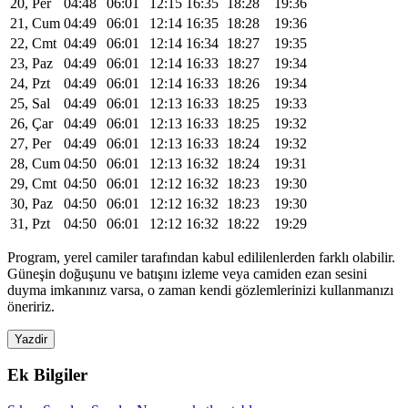
20, Per
04:48
06:01
12:15
16:35
18:28
19:36
21, Cum
04:49
06:01
12:14
16:35
18:28
19:36
22, Cmt
04:49
06:01
12:14
16:34
18:27
19:35
23, Paz
04:49
06:01
12:14
16:33
18:27
19:34
24, Pzt
04:49
06:01
12:14
16:33
18:26
19:34
25, Sal
04:49
06:01
12:13
16:33
18:25
19:33
26, Çar
04:49
06:01
12:13
16:33
18:25
19:32
27, Per
04:49
06:01
12:13
16:33
18:24
19:32
28, Cum
04:50
06:01
12:13
16:32
18:24
19:31
29, Cmt
04:50
06:01
12:12
16:32
18:23
19:30
30, Paz
04:50
06:01
12:12
16:32
18:23
19:30
31, Pzt
04:50
06:01
12:12
16:32
18:22
19:29
Program, yerel camiler tarafından kabul edililenlerden farklı olabilir.
Güneşin doğuşunu ve batışını izleme veya camiden ezan sesini
duyma imkanınız varsa, o zaman kendi gözlemlerinizi kullanmanızı
öneririz.
Yazdir
Ek Bilgiler