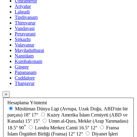
Uttiramerur
Ariyalur
Lalgudi
Tindivanam
Thiruvarur
Vandavasi
Peravurani
Sirkazhi
Valavanur
Mayiladuthurai
Nannilam
Kumbakonam
Gingee
Papanasam
Cuddalore
Thanjavur
×
Hesaplama Yöntemi
Müslüman Dünya Ligi (Avrupa, Uzak Doğu, ABD'nin bir
parçası)
18°
17°
Kuzey Amerika İslam Cemiyeti (ABD ve
Kanada)
15°
15°
Umm al-Qura, Mekke (Arap Yarımadası)
*
18.5°
90
Londra Merkez Camii
16.5°
12°
Fransa
İslam Örgütleri Birliği (Fransa)
12°
12°
Diyanet İşleri