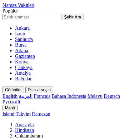
Namaz Vakitleri
Popüler
Şehir Ara
Ankara
İzmir
Şanlıurfa
Bursa
Adana
Gaziantep
Konya
Çankaya
Antalya
Bağcılar
Görünüm
Dilinizi seçin
English
العربية
Français
Bahasa Indonesia
Melayu
Deutsch
Русский
Menü
Islami Takvim
Ramazan
Anasayfa
Hindistan
Chidambaram