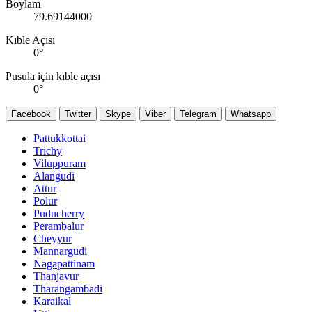
Boylam
79.69144000
Kıble Açısı
0
°
Pusula için kıble açısı
0
°
Facebook
Twitter
Skype
Viber
Telegram
Whatsapp
Pattukkottai
Trichy
Viluppuram
Alangudi
Attur
Polur
Puducherry
Perambalur
Cheyyur
Mannargudi
Nagapattinam
Thanjavur
Tharangambadi
Karaikal