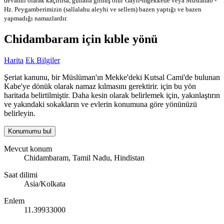
devamlı olarak kaçırırsa, günaha girmiş olur
Gayri-mğekkede veya Mustahab -
Hz. Peygamberimizin (sallalahu aleyhi ve sellem) bazen yaptığı ve bazen
yapmadığı namazlardır.
Chidambaram için kıble yönü
Harita
Ek Bilgiler
Şeriat kanunu, bir Müslüman'ın Mekke'deki Kutsal Cami'de bulunan
Kabe'ye dönük olarak namaz kılmasını gerektirir. için bu yön
haritada belirtilmiştir. Daha kesin olarak belirlemek için, yakınlaştırın
ve yakındaki sokakların ve evlerin konumuna göre yönünüzü
belirleyin.
Konumumu bul
Mevcut konum
Chidambaram, Tamil Nadu, Hindistan
Saat dilimi
Asia/Kolkata
Enlem
11.39933000