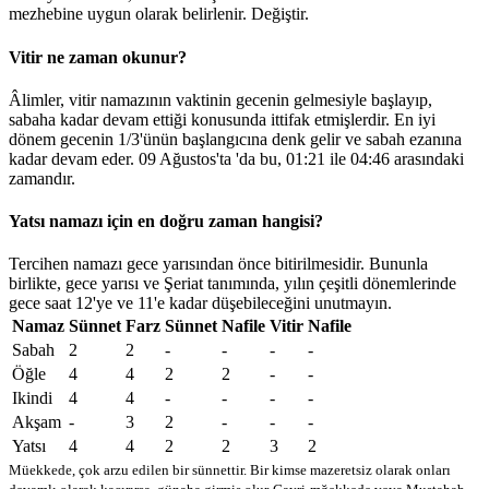
mezhebine uygun olarak belirlenir.
Değiştir
.
Vitir ne zaman okunur?
Âlimler, vitir namazının vaktinin gecenin gelmesiyle başlayıp,
sabaha kadar devam ettiği konusunda ittifak etmişlerdir. En iyi
dönem gecenin 1/3'ünün başlangıcına denk gelir ve sabah ezanına
kadar devam eder. 09 Ağustos'ta 'da bu,
01:21
ile
04:46
arasındaki
zamandır.
Yatsı namazı için en doğru zaman hangisi?
Tercihen namazı gece yarısından önce bitirilmesidir. Bununla
birlikte, gece yarısı ve Şeriat tanımında, yılın çeşitli dönemlerinde
gece saat 12'ye ve 11'e kadar düşebileceğini unutmayın.
Namaz
Sünnet
Farz
Sünnet
Nafile
Vitir
Nafile
Sabah
2
2
-
-
-
-
Öğle
4
4
2
2
-
-
Ikindi
4
4
-
-
-
-
Akşam
-
3
2
-
-
-
Yatsı
4
4
2
2
3
2
Müekkede, çok arzu edilen bir sünnettir. Bir kimse mazeretsiz olarak onları