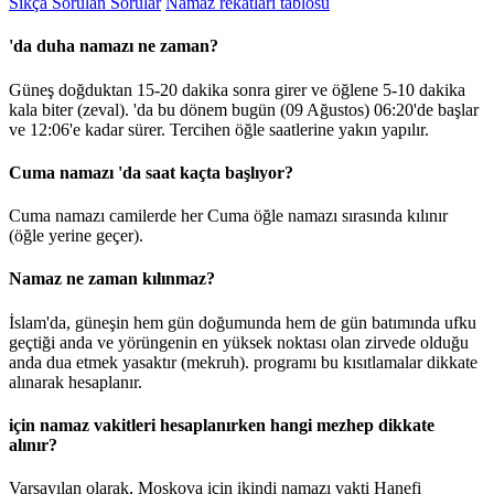
Sıkça Sorulan Sorular
Namaz rekatları tablosu
'da duha namazı ne zaman?
Güneş doğduktan 15-20 dakika sonra girer ve öğlene 5-10 dakika
kala biter (zeval). 'da bu dönem bugün (09 Ağustos)
06:20
'de başlar
ve
12:06
'e kadar sürer. Tercihen öğle saatlerine yakın yapılır.
Cuma namazı 'da saat kaçta başlıyor?
Cuma namazı camilerde her Cuma öğle namazı sırasında kılınır
(öğle yerine geçer).
Namaz ne zaman kılınmaz?
İslam'da, güneşin hem gün doğumunda hem de gün batımında ufku
geçtiği anda ve yörüngenin en yüksek noktası olan zirvede olduğu
anda dua etmek yasaktır (mekruh). programı bu kısıtlamalar dikkate
alınarak hesaplanır.
için namaz vakitleri hesaplanırken hangi mezhep dikkate
alınır?
Varsayılan olarak, Moskova için ikindi namazı vakti Hanefi