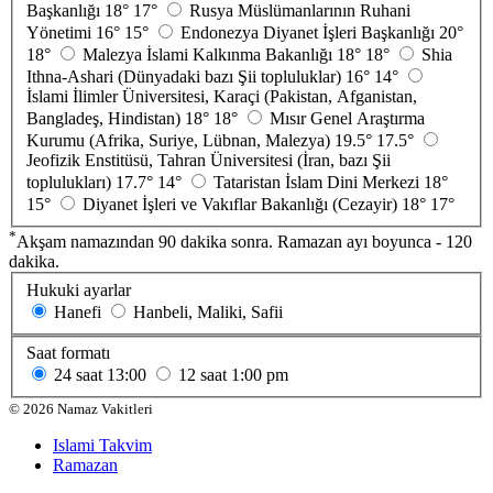
Başkanlığı
18°
17°
Rusya Müslümanlarının Ruhani
Yönetimi
16°
15°
Endonezya Diyanet İşleri Başkanlığı
20°
18°
Malezya İslami Kalkınma Bakanlığı
18°
18°
Shia
Ithna-Ashari (Dünyadaki bazı Şii topluluklar)
16°
14°
İslami İlimler Üniversitesi, Karaçi (Pakistan, Afganistan,
Bangladeş, Hindistan)
18°
18°
Mısır Genel Araştırma
Kurumu (Afrika, Suriye, Lübnan, Malezya)
19.5°
17.5°
Jeofizik Enstitüsü, Tahran Üniversitesi (İran, bazı Şii
toplulukları)
17.7°
14°
Tataristan İslam Dini Merkezi
18°
15°
Diyanet İşleri ve Vakıflar Bakanlığı (Cezayir)
18°
17°
*
Akşam namazından 90 dakika sonra. Ramazan ayı boyunca - 120
dakika.
Hukuki ayarlar
Hanefi
Hanbeli, Maliki, Safii
Saat formatı
24 saat
13:00
12 saat
1:00 pm
©
2026
Namaz Vakitleri
Islami Takvim
Ramazan