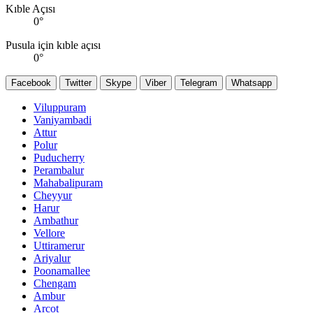
Kıble Açısı
0
°
Pusula için kıble açısı
0
°
Facebook
Twitter
Skype
Viber
Telegram
Whatsapp
Viluppuram
Vaniyambadi
Attur
Polur
Puducherry
Perambalur
Mahabalipuram
Cheyyur
Harur
Ambathur
Vellore
Uttiramerur
Ariyalur
Poonamallee
Chengam
Ambur
Arcot