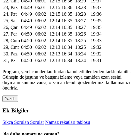
22, Cmt
04:49
06:01
12:15
16:36
18:29
19:37
23, Paz
04:49
06:01
12:15
16:36
18:28
19:37
24, Pzt
04:49
06:02
12:15
16:35
18:28
19:36
25, Sal
04:49
06:02
12:14
16:35
18:27
19:35
26, Çar
04:49
06:02
12:14
16:35
18:27
19:35
27, Per
04:50
06:02
12:14
16:35
18:26
19:34
28, Cum
04:50
06:02
12:14
16:35
18:25
19:33
29, Cmt
04:50
06:02
12:13
16:34
18:25
19:32
30, Paz
04:50
06:02
12:13
16:34
18:24
19:32
31, Pzt
04:50
06:02
12:13
16:34
18:24
19:31
Program, yerel camiler tarafından kabul edililenlerden farklı olabilir.
Güneşin doğuşunu ve batışını izleme veya camiden ezan sesini
duyma imkanınız varsa, o zaman kendi gözlemlerinizi kullanmanızı
öneririz.
Yazdir
Ek Bilgiler
Sıkça Sorulan Sorular
Namaz rekatları tablosu
'da duha namazı ne zaman?