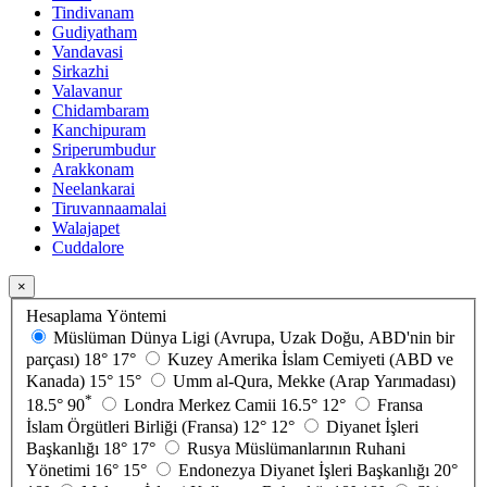
Tindivanam
Gudiyatham
Vandavasi
Sirkazhi
Valavanur
Chidambaram
Kanchipuram
Sriperumbudur
Arakkonam
Neelankarai
Tiruvannaamalai
Walajapet
Cuddalore
×
Hesaplama Yöntemi
Müslüman Dünya Ligi (Avrupa, Uzak Doğu, ABD'nin bir
parçası)
18°
17°
Kuzey Amerika İslam Cemiyeti (ABD ve
Kanada)
15°
15°
Umm al-Qura, Mekke (Arap Yarımadası)
*
18.5°
90
Londra Merkez Camii
16.5°
12°
Fransa
İslam Örgütleri Birliği (Fransa)
12°
12°
Diyanet İşleri
Başkanlığı
18°
17°
Rusya Müslümanlarının Ruhani
Yönetimi
16°
15°
Endonezya Diyanet İşleri Başkanlığı
20°