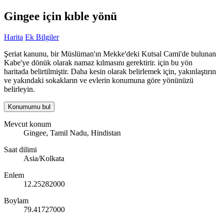
Gingee için kıble yönü
Harita
Ek Bilgiler
Şeriat kanunu, bir Müslüman'ın Mekke'deki Kutsal Cami'de bulunan
Kabe'ye dönük olarak namaz kılmasını gerektirir. için bu yön
haritada belirtilmiştir. Daha kesin olarak belirlemek için, yakınlaştırın
ve yakındaki sokakların ve evlerin konumuna göre yönünüzü
belirleyin.
Konumumu bul
Mevcut konum
Gingee, Tamil Nadu, Hindistan
Saat dilimi
Asia/Kolkata
Enlem
12.25282000
Boylam
79.41727000