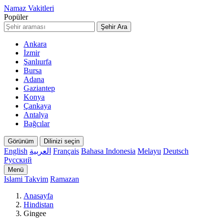
Namaz Vakitleri
Popüler
Şehir Ara
Ankara
İzmir
Şanlıurfa
Bursa
Adana
Gaziantep
Konya
Çankaya
Antalya
Bağcılar
Görünüm
Dilinizi seçin
English
العربية
Français
Bahasa Indonesia
Melayu
Deutsch
Русский
Menü
Islami Takvim
Ramazan
Anasayfa
Hindistan
Gingee