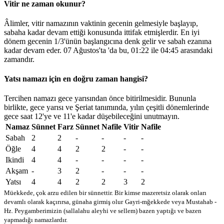
Vitir ne zaman okunur?
Âlimler, vitir namazının vaktinin gecenin gelmesiyle başlayıp,
sabaha kadar devam ettiği konusunda ittifak etmişlerdir. En iyi
dönem gecenin 1/3'ünün başlangıcına denk gelir ve sabah ezanına
kadar devam eder. 07 Ağustos'ta 'da bu,
01:22
ile
04:45
arasındaki
zamandır.
Yatsı namazı için en doğru zaman hangisi?
Tercihen namazı gece yarısından önce bitirilmesidir. Bununla
birlikte, gece yarısı ve Şeriat tanımında, yılın çeşitli dönemlerinde
gece saat 12'ye ve 11'e kadar düşebileceğini unutmayın.
Namaz
Sünnet
Farz
Sünnet
Nafile
Vitir
Nafile
Sabah
2
2
-
-
-
-
Öğle
4
4
2
2
-
-
Ikindi
4
4
-
-
-
-
Akşam
-
3
2
-
-
-
Yatsı
4
4
2
2
3
2
Müekkede, çok arzu edilen bir sünnettir. Bir kimse mazeretsiz olarak onları
devamlı olarak kaçırırsa, günaha girmiş olur
Gayri-mğekkede veya Mustahab -
Hz. Peygamberimizin (sallalahu aleyhi ve sellem) bazen yaptığı ve bazen
yapmadığı namazlardır.