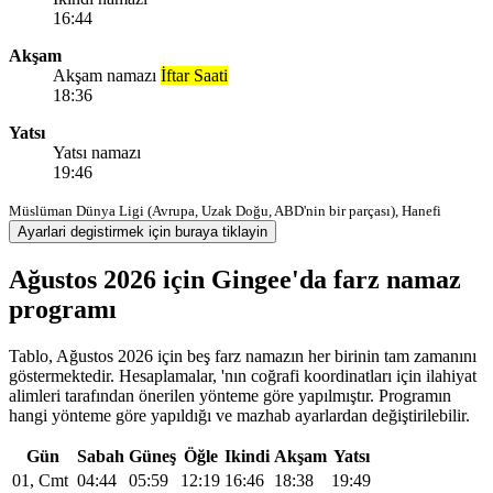
16:44
Akşam
Akşam namazı
İftar Saati
18:36
Yatsı
Yatsı namazı
19:46
Müslüman Dünya Ligi (Avrupa, Uzak Doğu, ABD'nin bir parçası), Hanefi
Ayarlari degistirmek için buraya tiklayin
Ağustos 2026 için Gingee'da farz namaz
programı
Tablo, Ağustos 2026 için beş farz namazın her birinin tam zamanını
göstermektedir. Hesaplamalar, 'nın coğrafi koordinatları için ilahiyat
alimleri tarafından önerilen yönteme göre yapılmıştır. Programın
hangi yönteme göre yapıldığı ve mazhab ayarlardan değiştirilebilir.
Gün
Sabah
Güneş
Öğle
Ikindi
Akşam
Yatsı
01, Cmt
04:44
05:59
12:19
16:46
18:38
19:49