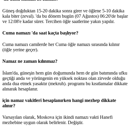
Güneş doğduktan 15-20 dakika sonra girer ve öğlene 5-10 dakika
kala biter (zeval). 'da bu dönem bugün (07 Ağustos)
06:20
'de başlar
ve
12:08
'e kadar sürer. Tercihen öğle saatlerine yakın yapılır.
Cuma namazı 'da saat kaçta başlıyor?
Cuma namazı camilerde her Cuma öğle namazı sırasında kılınır
(öğle yerine geçer).
Namaz ne zaman kılınmaz?
İslam'da, güneşin hem gün doğumunda hem de gün batımında ufku
geçtiği anda ve yörüngenin en yüksek noktası olan zirvede olduğu
anda dua etmek yasaktır (mekruh). programı bu kısıtlamalar dikkate
alınarak hesaplanır.
için namaz vakitleri hesaplanırken hangi mezhep dikkate
alınır?
Varsayılan olarak, Moskova için ikindi namazı vakti Hanefi
mezhebine uygun olarak belirlenir.
Değiştir
.