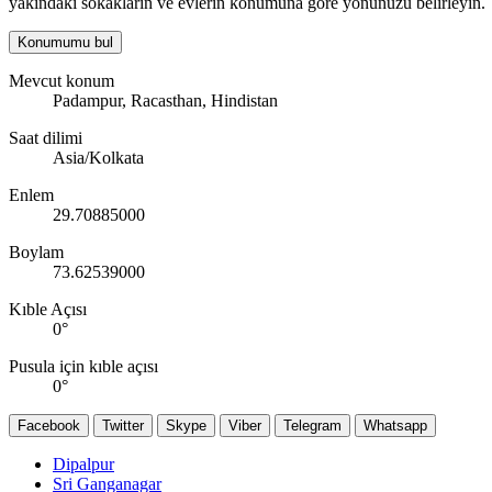
yakındaki sokakların ve evlerin konumuna göre yönünüzü belirleyin.
Konumumu bul
Mevcut konum
Padampur, Racasthan, Hindistan
Saat dilimi
Asia/Kolkata
Enlem
29.70885000
Boylam
73.62539000
Kıble Açısı
0
°
Pusula için kıble açısı
0
°
Facebook
Twitter
Skype
Viber
Telegram
Whatsapp
Dipalpur
Sri Ganganagar