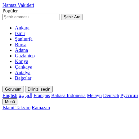
Namaz Vakitleri
Popüler
Şehir Ara
Ankara
İzmir
Şanlıurfa
Bursa
Adana
Gaziantep
Konya
Çankaya
Antalya
Bağcılar
Görünüm
Dilinizi seçin
English
العربية
Français
Bahasa Indonesia
Melayu
Deutsch
Русский
Menü
Islami Takvim
Ramazan