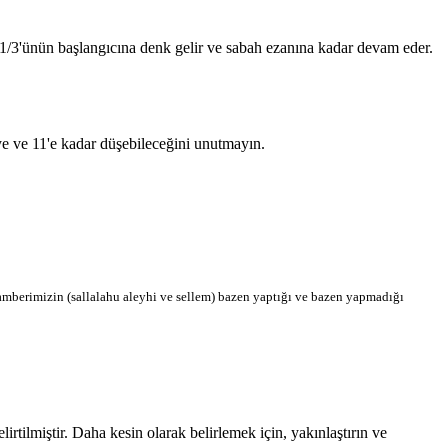
n 1/3'ünün başlangıcına denk gelir ve sabah ezanına kadar devam eder.
'ye ve 11'e kadar düşebileceğini unutmayın.
berimizin (sallalahu aleyhi ve sellem) bazen yaptığı ve bazen yapmadığı
tilmiştir. Daha kesin olarak belirlemek için, yakınlaştırın ve