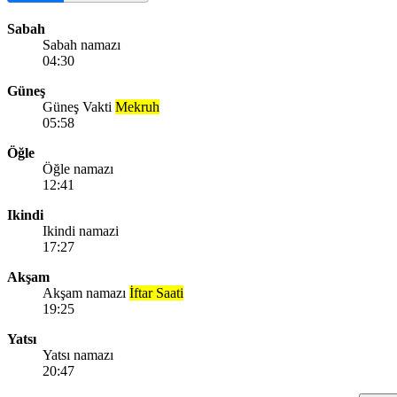
Sabah
Sabah namazı
04:30
Güneş
Güneş Vakti
Mekruh
05:58
Öğle
Öğle namazı
12:41
Ikindi
Ikindi namazi
17:27
Akşam
Akşam namazı
İftar Saati
19:25
Yatsı
Yatsı namazı
20:47