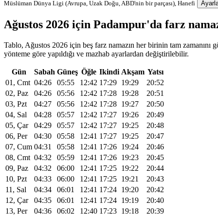
Müslüman Dünya Ligi (Avrupa, Uzak Doğu, ABD'nin bir parçası), Hanefi
Ayarla
Ağustos 2026 için Padampur'da farz nama
Tablo, Ağustos 2026 için beş farz namazın her birinin tam zamanını gös
yönteme göre yapıldığı ve mazhab ayarlardan değiştirilebilir.
Gün
Sabah
Güneş
Öğle
Ikindi
Akşam
Yatsı
01, Cmt
04:26
05:55
12:42
17:29
19:29
20:52
02, Paz
04:26
05:56
12:42
17:28
19:28
20:51
03, Pzt
04:27
05:56
12:42
17:28
19:27
20:50
04, Sal
04:28
05:57
12:42
17:27
19:26
20:49
05, Çar
04:29
05:57
12:42
17:27
19:25
20:48
06, Per
04:30
05:58
12:41
17:27
19:25
20:47
07, Cum
04:31
05:58
12:41
17:26
19:24
20:46
08, Cmt
04:32
05:59
12:41
17:26
19:23
20:45
09, Paz
04:32
06:00
12:41
17:25
19:22
20:44
10, Pzt
04:33
06:00
12:41
17:25
19:21
20:43
11, Sal
04:34
06:01
12:41
17:24
19:20
20:42
12, Çar
04:35
06:01
12:41
17:24
19:19
20:40
13, Per
04:36
06:02
12:40
17:23
19:18
20:39