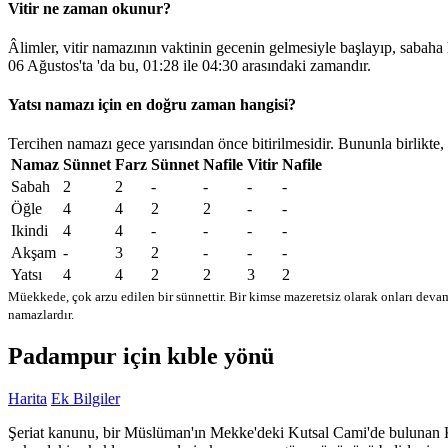
Vitir ne zaman okunur?
Âlimler, vitir namazının vaktinin gecenin gelmesiyle başlayıp, sabaha
06 Ağustos'ta 'da bu,
01:28
ile
04:30
arasındaki zamandır.
Yatsı namazı için en doğru zaman hangisi?
Tercihen namazı gece yarısından önce bitirilmesidir. Bununla birlikte,
Namaz
Sünnet
Farz
Sünnet
Nafile
Vitir
Nafile
Sabah
2
2
-
-
-
-
Öğle
4
4
2
2
-
-
Ikindi
4
4
-
-
-
-
Akşam
-
3
2
-
-
-
Yatsı
4
4
2
2
3
2
Müekkede, çok arzu edilen bir sünnettir. Bir kimse mazeretsiz olarak onları devam
namazlardır.
Padampur için kıble yönü
Harita
Ek Bilgiler
Şeriat kanunu, bir Müslüman'ın Mekke'deki Kutsal Cami'de bulunan Kabe