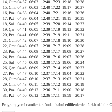
14, Cum
04:37
06:03
12:40
17:23
19:18
20:38
15, Cmt
04:37
06:03
12:40
17:22
19:17
20:37
16, Paz
04:38
06:04
12:40
17:21
19:16
20:36
17, Pzt
04:39
06:04
12:40
17:21
19:15
20:35
18, Sal
04:40
06:05
12:39
17:20
19:14
20:33
19, Çar
04:41
06:05
12:39
17:19
19:13
20:32
20, Per
04:41
06:06
12:39
17:19
19:11
20:31
21, Cum
04:42
06:07
12:39
17:18
19:10
20:30
22, Cmt
04:43
06:07
12:38
17:17
19:09
20:28
23, Paz
04:44
06:08
12:38
17:17
19:08
20:27
24, Pzt
04:44
06:08
12:38
17:16
19:07
20:26
25, Sal
04:45
06:09
12:38
17:15
19:06
20:24
26, Çar
04:46
06:09
12:37
17:14
19:05
20:23
27, Per
04:47
06:10
12:37
17:14
19:04
20:22
28, Cum
04:47
06:10
12:37
17:13
19:03
20:21
29, Cmt
04:48
06:11
12:36
17:12
19:02
20:19
30, Paz
04:49
06:12
12:36
17:11
19:00
20:18
31, Pzt
04:50
06:12
12:36
17:11
18:59
20:17
Program, yerel camiler tarafından kabul edililenlerden farklı olabili