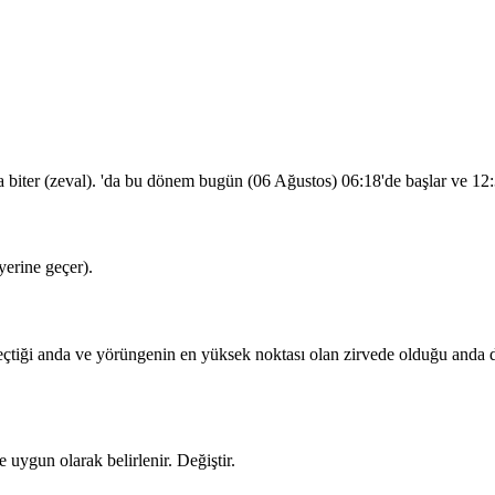
a biter (zeval). 'da bu dönem bugün (06 Ağustos)
06:18
'de başlar ve
12
erine geçer).
iği anda ve yörüngenin en yüksek noktası olan zirvede olduğu anda dua
 uygun olarak belirlenir.
Değiştir
.