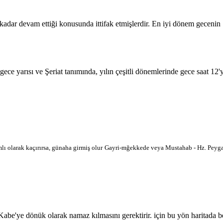
 kadar devam ettiği konusunda ittifak etmişlerdir. En iyi dönem geceni
 gece yarısı ve Şeriat tanımında, yılın çeşitli dönemlerinde gece saat 12
lı olarak kaçırırsa, günaha girmiş olur
Gayri-mğekkede veya Mustahab - Hz. Peygam
'ye dönük olarak namaz kılmasını gerektirir. için bu yön haritada belir